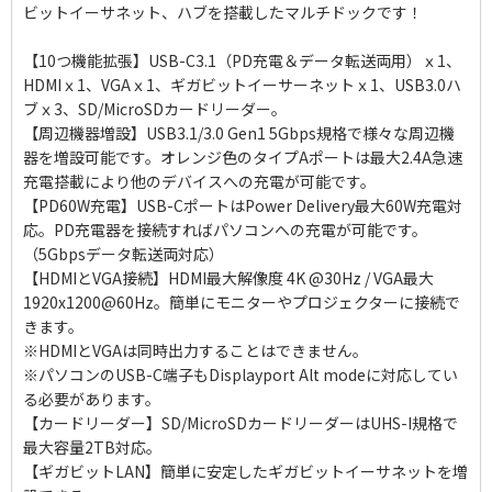
ビットイーサネット、ハブを搭載したマルチドックです！
【10つ機能拡張】USB-C3.1（PD充電＆データ転送両用）ｘ1、
HDMIｘ1、VGAｘ1、ギガビットイーサーネットｘ1、USB3.0ハ
ブｘ3、SD/MicroSDカードリーダー。
【周辺機器増設】USB3.1/3.0 Gen1 5Gbps規格で様々な周辺機
器を増設可能です。オレンジ色のタイプAポートは最大2.4A急速
充電搭載により他のデバイスへの充電が可能です。
【PD60W充電】USB-CポートはPower Delivery最大60W充電対
応。PD充電器を接続すればパソコンへの充電が可能です。
（5Gbpsデータ転送両対応）
【HDMIとVGA接続】HDMI最大解像度 4K @30Hz / VGA最大
1920x1200@60Hz。簡単にモニターやプロジェクターに接続で
きます。
※HDMIとVGAは同時出力することはできません。
※パソコンのUSB-C端子もDisplayport Alt modeに対応してい
る必要があります。
【カードリーダー】SD/MicroSDカードリーダーはUHS-I規格で
最大容量2TB対応。
【ギガビットLAN】簡単に安定したギガビットイーサネットを増