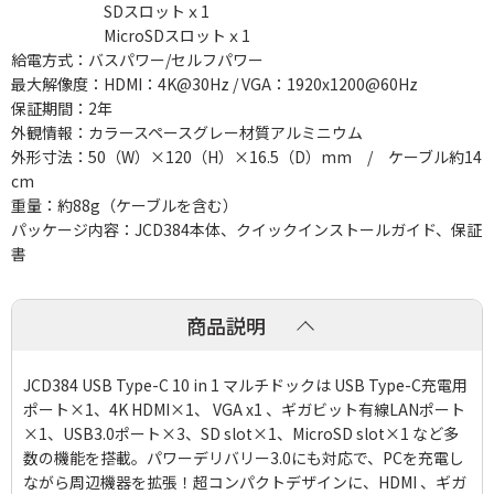
SDスロットｘ1
MicroSDスロットｘ1
給電方式：バスパワー/セルフパワー
最大解像度：HDMI：4K@30Hz / VGA：1920x1200@60Hz
保証期間：2年
外観情報：カラースペースグレー材質アルミニウム
外形寸法：50（W）×120（H）×16.5（D）mm / ケーブル約14
cm
重量：約88g（ケーブルを含む）
パッケージ内容：JCD384本体、クイックインストールガイド、保証
書
商品説明
JCD384 USB Type-C 10 in 1 マルチドックは USB Type-C充電用
ポート×1、4K HDMI×1、 VGA x1 、ギガビット有線LANポート
×1、USB3.0ポート×3、SD slot×1、MicroSD slot×1 など多
数の機能を搭載。パワーデリバリー3.0にも対応で、PCを充電し
ながら周辺機器を拡張！超コンパクトデザインに、HDMI 、ギガ