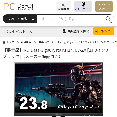
プレミアム
メンバー
店舗検索
ご利用ガイド
ようこそ ゲスト さん
新規登録
（無料）
ログイン
トップ
周辺機器
【展示品】I-O Data GigaCrysta KH2470V-ZX [23.8インチ
【展示品】I-O Data GigaCrysta KH2470V-ZX [23.8インチ
ブラック]（メーカー保証付き）