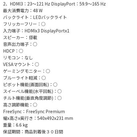
2、HDMI3：23～121 Hz DisplayPort：59.9～165 Hz
最大消費電力：48 W
バックライト：LEDバックライト
フリッカーフリー：○
入力端子：HDMIx3 DisplayPortx1
スピーカー：搭載
音声出力端子：○
HDCP：○
リモコン：なし
VESAマウント：○
ゲーミングモニター：○
ブルーライト軽減：○
ピボット機能(画面回転)：○
スイーベル機能(水平回転)：○
チルト機能(垂直角度調節)：○
高さ調節機能：○
FreeSync：FreeSync Premium
幅x高さx奥行き：540x492x231 mm
重量：6.6 kg
保証期間：商品到着後３０日間