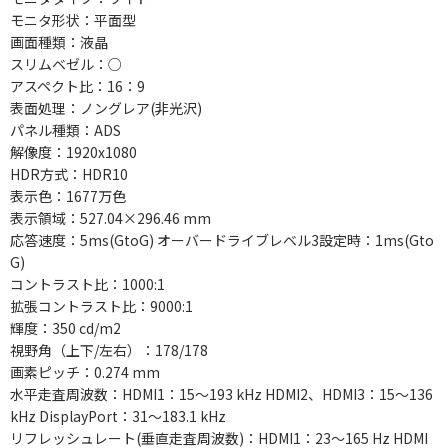
モニタ形状：平面型
画面種類：液晶
スリムベゼル：○
アスペクト比：16：9
表面処理：ノングレア(非光沢)
パネル種類：ADS
解像度：1920x1080
HDR方式：HDR10
表示色：1677万色
表示領域：527.04×296.46 mm
応答速度：5ms(GtoG) オーバードライブレベル3設定時：1ms(Gto
G)
コントラスト比：1000:1
拡張コントラスト比：9000:1
輝度：350 cd/m2
視野角（上下/左右）：178/178
画素ピッチ：0.274 mm
水平走査周波数：HDMI1：15～193 kHz HDMI2、HDMI3：15～136
kHz DisplayPort：31～183.1 kHz
リフレッシュレート(垂直走査周波数)：HDMI1：23～165 Hz HDMI