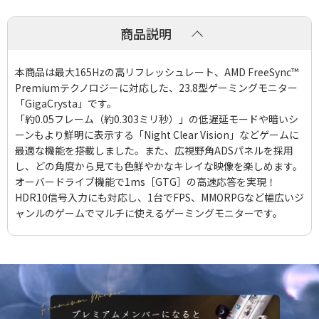
商品説明
本商品は最大165Hzの高リフレッシュレート、AMD FreeSync™
Premiumテクノロジーに対応した、23.8型ゲーミングモニター
「GigaCrysta」です。
「約0.05フレーム（約0.303ミリ秒）」の低遅延モードや暗いシ
ーンもより鮮明に表示する「Night Clear Vision」などゲームに
最適な機能を搭載しました。また、広視野角ADSパネルを採用
し、どの角度から見ても色鮮やかなキレイな映像を楽しめます。
オーバードライブ機能で1ms［GTG］の高速応答を実現！
HDR10信号入力にも対応し、1台でFPS、MMORPGなど幅広いジ
ャンルのゲームでマルチに使えるゲーミングモニターです。