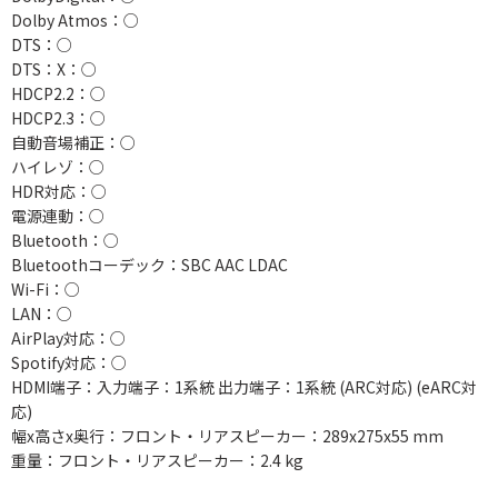
Dolby Atmos：○
DTS：○
DTS：X：○
HDCP2.2：○
HDCP2.3：○
自動音場補正：○
ハイレゾ：○
HDR対応：○
電源連動：○
Bluetooth：○
Bluetoothコーデック：SBC AAC LDAC
Wi-Fi：○
LAN：○
AirPlay対応：○
Spotify対応：○
HDMI端子：入力端子：1系統 出力端子：1系統 (ARC対応) (eARC対
応)
幅x高さx奥行：フロント・リアスピーカー：289x275x55 mm
重量：フロント・リアスピーカー：2.4 kg