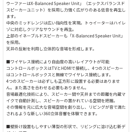
ウーファーはX-Balanced Speaker Unit」（エックスバランスド
スピーカーユニット）を採用し力強く広がりのある低音を再生し
ます。
中央のミッドレンジは広い指向性を実現。トゥイーターはハイレ
ゾに対応しクリアなサウンドを再生。
上部のイネーブルドスピーカーも「X-Balanced Speaker Unit」
を採用。
天井の反射を利用し立体的な音場を形成します。
■ワイヤレス接続により自由度の高いレイアウトが可能
コントロールボックスはTVとHDMIで接続し、4つのスピーカー
はコントロールボックスと無線でワイヤレス接続します。
4つのスピーカーは必ずしも正方形に設置する必要はありませ
ん。また高さを合わせる必要もありません。
音場最適化技術により、スピーカー間や天井までの距離を内蔵マ
イクで自動計測し、スピーカーの置かれている空間を把握。
その情報を元に広大な音場空間を創り出し、リビングが音で満た
されるような新しい360立体音響を体験できます。
■壁掛け設置もしやすい薄型の形状で、リビングに溶け込む新デ