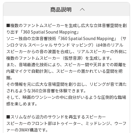
商品説明
■複数のファントムスピーカーを生成し広大な立体音響空間を創
り出す「360 Spatial Sound Mapping」
ソニー独自の立体音響技術「360 Spatial Sound Mapping」（サ
ンロクマル スペーシャル サウンド マッピング）は4体のリアル
スピーカーからの音の波面を合成し、リアルスピーカーの外側に
複数のファントムスピーカー（仮想音源）を生成します。
また、音場最適化技術により、スピーカー間や天井までの距離を
内蔵マイクで自動計測し、スピーカーの置かれている空間を把
握。
その情報を元に広大な音場空間を創り出し、リビングが音で満た
されるような360立体音響を体験できます。
そして、映画のワンシーンの中に自分がいるような圧倒的な臨場
感を楽しめます。
■スリムながら迫力のサウンドを再生するスピーカー
スピーカーのフロント部はトゥイーター、ミッドレンジ、ウーフ
ァーの3WAY構造です。