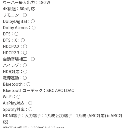
ウーハー最大出力：180 W
4K伝送：60p対応
リモコン：○
DolbyDigital：○
Dolby Atmos：○
DTS：○
DTS：X：○
HDCP2.2：○
HDCP2.3：○
自動音場補正：○
ハイレゾ：○
HDR対応：○
電源連動：○
Bluetooth：○
Bluetoothコーデック：SBC AAC LDAC
Wi-Fi：○
AirPlay対応：○
Spotify対応：○
HDMI端子：入力端子：1系統 出力端子：1系統 (ARC対応) (eARC対
応)