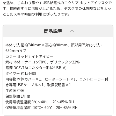
を温め、じんわり癒やすUSB給電式のエクリア ホットアイマスクで
す。接続後すぐに温度が上がるため、デスクでの休憩時などちょっ
としたスキマ時間の利用にぴったりです。
商品説明
本体寸法 幅約740mm×高さ約90mm、頭部周囲対応寸法：
650mmまで
カラー ミッドナイトネイビー
素材 本体：ナイロン78％、ポリウレタン22%
電源 DC5V1A(コネクター形状:USB-A)
タイマー 約15分間
内容物 本体カバー×1、ヒーターシート×1、コントローラー付
き専用USBケーブル×1、取扱説明書×1
生産国 中国
保証期間 1年間
使用環境温湿度 0℃～40℃ 20～85％ RH
保管環境温湿度 -10℃～60℃ 20～85％ RH