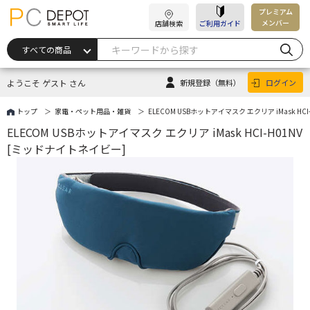
プレミアム
メンバー
店舗検索
ご利用ガイド
ようこそ ゲスト さん
新規登録
（無料）
ログイン
トップ
家電・ペット用品・雑貨
ELECOM USBホットアイマスク エクリア iMask HC
ELECOM USBホットアイマスク エクリア iMask HCI-H01NV
[ミッドナイトネイビー]