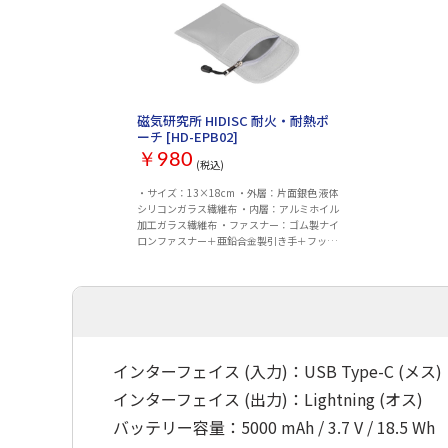
磁気研究所 HIDISC 耐火・耐熱ポ
ーチ [HD-EPB02]
￥980
(税込)
・サイズ：13×18cm ・外層：片面銀色 液体
シリコンガラス繊維布 ・内層：アルミホイル
加工ガラス繊維布 ・ファスナー：ゴム製ナイ
ロンファスナー＋亜鉛合金製引き手＋フック
付き ・フラップ部：幅4cm B級ベルクロ（面
ファスナー） ・原産国：中国
インターフェイス (入力)：USB Type-C (メス)
インターフェイス (出力)：Lightning (オス)
バッテリー容量：5000 mAh / 3.7 V / 18.5 Wh