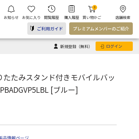
0
お知らせ
お気に入り
閲覧履歴
購入履歴
買い物かご
店舗検索
ご利用ガイド
プレミアム
メンバー
のご紹介
ログイン
新規登録
（無料）
ts 折りたたみスタンド付きモバイルバッ
APBADGVP5LBL [ブルー]
製品情報ページ