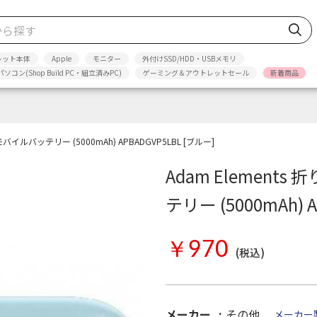
レット本体
Apple
モニター
外付けSSD/HDD・USBメモリ
パソコン(Shop Build PC・組立済みPC)
ゲーミング＆アウトレットセール
新着商品
イルバッテリー (5000mAh) APBADGVP5LBL [ブルー]
Adam Elemen
テリー (5000mAh) 
￥970
(税込)
メーカー
その他
メーカー