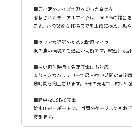
■最小限のノイズで澄み切った音声を
搭載されたデュアルマイクは、96.5%の雑
ます。声の微妙な抑揚までを正確に捉え、賑や
■クリアな通話のための防風マイク
風の強い環境でも通話が可能です。緻密に設計され
■長い再生時間で急速充電にも対応
より大きなバッテリーで最大約12時間の音楽
動時間を向上させます。5分の充電で、約2.5
■簡単なUSB-C充電
防水USB-Cポートは、付属のケーブルでも
防ぎます。