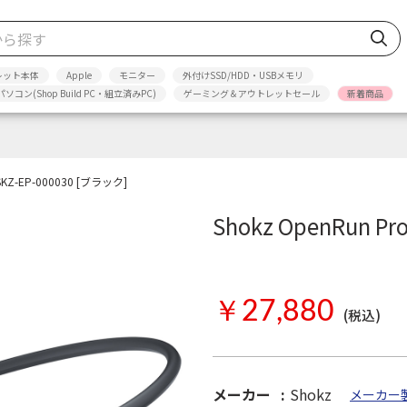
レット本体
Apple
モニター
外付けSSD/HDD・USBメモリ
パソコン(Shop Build PC・組立済みPC)
ゲーミング＆アウトレットセール
新着商品
 SKZ-EP-000030 [ブラック]
Shokz OpenRun Pr
お取り寄せ
￥27,880
(税込)
メーカー
Shokz
メーカー