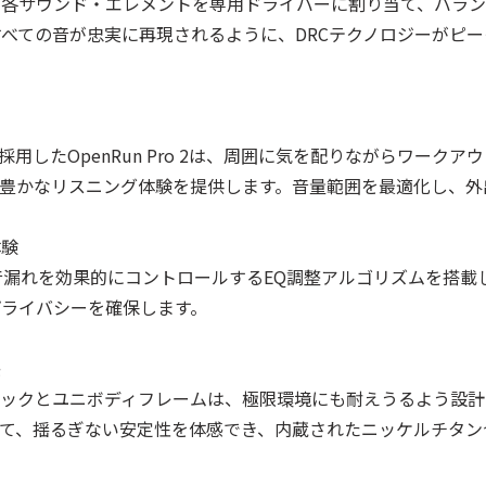
リズムは、各サウンド・エレメントを専用ドライバーに割り当て、バ
すべての音が忠実に再現されるように、DRCテクノロジーがピ
採用したOpenRun Pro 2は、周囲に気を配りながらワー
豊かなリスニング体験を提供します。音量範囲を最適化し、外
体験
ットは、音漏れを効果的にコントロールするEQ調整アルゴリズムを搭載し
ライバシーを確保します。
感
たイヤーフックとユニボディフレームは、極限環境にも耐えうるよう
て、揺るぎない安定性を体感でき、内蔵されたニッケルチタン