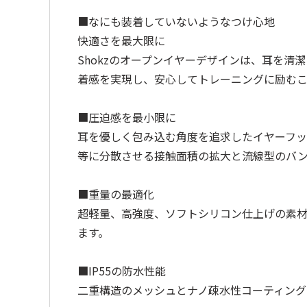
■なにも装着していないようなつけ心地
快適さを最大限に
Shokzのオープンイヤーデザインは、耳を清
着感を実現し、安心してトレーニングに励むこ
■圧迫感を最小限に
耳を優しく包み込む角度を追求したイヤーフッ
等に分散させる接触面積の拡大と流線型のバンドに
■重量の最適化
超軽量、高強度、ソフトシリコン仕上げの素材を
ます。
■IP55の防水性能
二重構造のメッシュとナノ疎水性コーティング