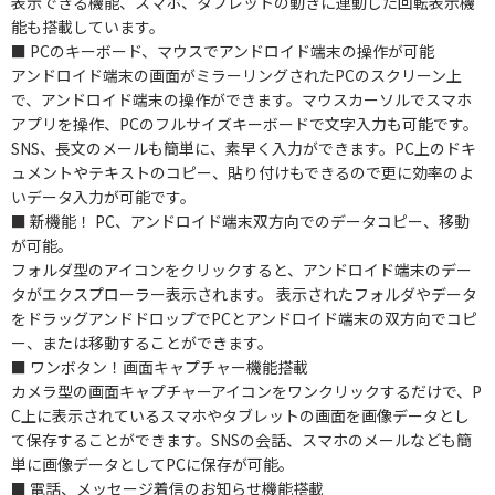
表示できる機能、スマホ、タブレットの動きに連動した回転表示機
能も搭載しています。
■ PCのキーボード、マウスでアンドロイド端末の操作が可能
アンドロイド端末の画面がミラーリングされたPCのスクリーン上
で、アンドロイド端末の操作ができます。マウスカーソルでスマホ
アプリを操作、PCのフルサイズキーボードで文字入力も可能です。
SNS、長文のメールも簡単に、素早く入力ができます。PC上のドキ
ュメントやテキストのコピー、貼り付けもできるので更に効率のよ
いデータ入力が可能です。
■ 新機能！ PC、アンドロイド端末双方向でのデータコピー、移動
が可能。
フォルダ型のアイコンをクリックすると、アンドロイド端末のデー
タがエクスプローラー表示されます。 表示されたフォルダやデータ
をドラッグアンドドロップでPCとアンドロイド端末の双方向でコピ
ー、または移動することができます。
■ ワンボタン！画面キャプチャー機能搭載
カメラ型の画面キャプチャーアイコンをワンクリックするだけで、P
C上に表示されているスマホやタブレットの画面を画像データとし
て保存することができます。SNSの会話、スマホのメールなども簡
単に画像データとしてPCに保存が可能。
■ 電話、メッセージ着信のお知らせ機能搭載