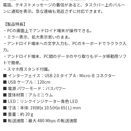
電話、テキストメッセージの着信があると、タスクバー上のバルー
ンに通知を表示。急な連絡も見逃さずに対応できます。
【製品特長】
・PCの画面上でアンドロイド端末が操作できる。
・ミラー表示、拡大表示思いのまま。
・アンドロイド端末への文字入力も、PCのキーボードでラクラク入
力。
・アンドロイド端末、PC間のデータのやり取りもデータ移動用ソフ
トで簡単。
・スマホ用スタンド付属。
■ インターフェイス：USB 2.0 タイプ A - Micro-B コネクター
■ USB ケーブル：120cm
■ 電源 パワーモード：バスパワー
■ 筐体材質：アルミニウム
■ LED：リンクインジケーター青色 LED
■ 寸法：本体: 19(W)x 10.5(H)x 65( L) mm
■ 重量：約 20 g
■ 転送速度：最大 480 Mbps の転送速度