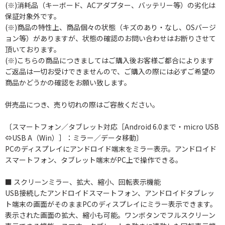
(※)消耗品（キーボード、ACアダプター、バッテリー等）の劣化は
保証対象外です。
(※)商品の特性上、商品個々の状態（キズのあり・なし、OSバージ
ョン等）がありますが、状態の確認のお問い合わせはお断りさせて
頂いております。
(※)こちらの商品につきましてはご購入後お客様ご都合によります
ご返品は一切お受けできませんので、ご購入の際には必ずご希望の
商品かどうかの確認をお願い致します。
併売品につき、売り切れの際はご容赦ください。
〔スマートフォン／タブレット対応［Android 6.0まで・micro USB
⇔USB A（Win）］：ミラー／データ移動〕
PCのディスプレイにアンドロイド端末をミラー表示。アンドロイド
スマートフォン、タブレット端末がPC上で操作できる。
■ スクリーンミラー、拡大、縮小、回転表示機能
USB接続したアンドロイドスマートフォン、アンドロイドタブレッ
ト端末の画面がそのままPCのディスプレイにミラー表示できます。
表示された画面の拡大、縮小も可能。ワンボタンでフルスクリーン