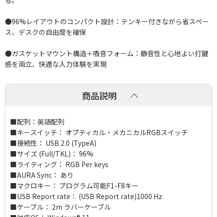
る。
●96%レイアウトのコンパクト設計：テンキー付きながら省スペー
ス、デスクの自由度を確保
●ガスケットマウント構造＋吸音フォーム：静音性と心地よい打鍵
感を両立、快適な入力体験を実現
商品説明
■配列：英語配列
■キースイッチ： オプティカル・メカニカルRGBスイッチ
■接続性： USB 2.0 (TypeA)
■サイズ (Full/TKL)： 96%
■ライティング： RGB Per keys
■AURA Sync： あり
■マクロキー： プログラム可能F1-F8キー
■USB Report rate： (USB Report rate)1000 Hz
■ケーブル： 2m ラバーケーブル