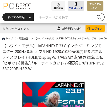
プレミアム
メンバー
店舗検索
ご利用ガイド
ようこそ ゲスト さん
新規登録
（無料）
ログイン
トップ
周辺機器
【ホワイトモデル】JAPANNEXT 23.8インチ ゲーミングモニター 200Hz 0
【ホワイトモデル】JAPANNEXT 23.8インチ ゲーミングモ
ニター 200Hz 0.5ms フルHD 1920x1080解像度 IPS パネル
ディスプレイ (HDMI/DisplayPort/VESA対応/高さ調節/回転
(ピボット)機能/ブルーライトカット / 視野角178°) JN-IPS2
38G200F-HSP-W