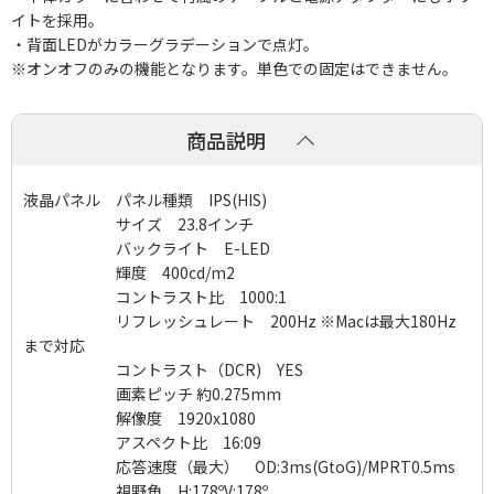
イトを採用。
・背面LEDがカラーグラデーションで点灯。
※オンオフのみの機能となります。単色での固定はできません。
商品説明
液晶パネル パネル種類 IPS(HIS)
サイズ 23.8インチ
バックライト E-LED
輝度 400cd/m2
コントラスト比 1000:1
リフレッシュレート 200Hz ※Macは最大180Hz
まで対応
コントラスト（DCR) YES
画素ピッチ 約0.275mm
解像度 1920x1080
アスペクト比 16:09
応答速度（最大） OD:3ms(GtoG)/MPRT0.5ms
視野角 H:178ºV:178º