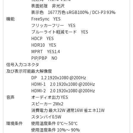
表面処理 非光沢
表示色 1677万色 sRGB100% / DCI-P3 93%
機能 FreeSync YES
フリッカーフリー YES
ブルーライト軽減モード YES
HDCP YES
HDR10 YES
MPRT YES1.4
PIP/PBP NO
信号入力コネクタ
及び表示可能最大解像度
DP 1.2 1920x1080 @200Hz
HDMI-1 2.0 1920x1080 @200Hz
HDMI-2 2.0 1920x1080 @200Hz
音声 オーディオ出力 YES
スピーカー 2Wx2
消費電力 最大32W 通常16W 省エネ11W
スタンバイ0.5W
環境条件 使用温度条件 0℃～ 50℃
使用湿度条件 10%～ 90%