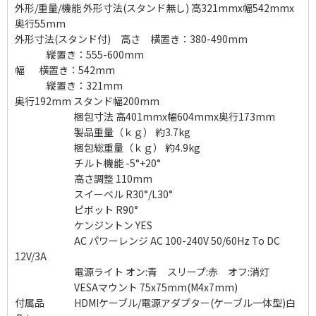
外形/重量/機能 外形寸法(スタンド無し) 高321mmx幅542mmx
奥行55mm
外形寸法(スタンド付) 高さ 横置き：380-490mm
縦置き：555-600mm
幅 横置き：542mm
縦置き：321mm
奥行192mm スタンド幅200mm
梱包寸法 高401mmx幅604mmx奥行173mm
製品重量（ｋｇ） 約3.7kg
梱包総重量（ｋｇ） 約4.9kg
チルト機能 -5°+20°
高さ調整 110mm
スイーベル R30°/L30°
ピボット R90°
ケンジントン YES
AC パワーレンジ AC 100-240V 50/60Hz To DC
12V/3A
電源ライト オン:青 スリープ:赤 オフ:消灯
VESAマウント 75x75mm(M4x7mm)
付属品 HDMIケーブル/電源アダプター(ケーブル一体型)白