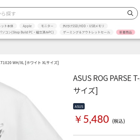
レット本体
Apple
モニター
外付けSSD/HDD・USBメモリ
パソコン(Shop Build PC・組立済みPC)
ゲーミング＆アウトレットセール
新着商品
rt CT1020 WH/XL [ホワイト XLサイズ]
ASUS ROG PARSE T
サイズ]
ASUS
￥5,480
(税込)