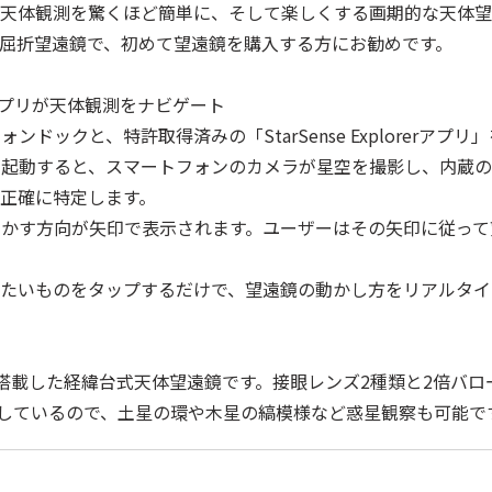
、天体観測を驚くほど簡単に、そして楽しくする画期的な天体望
の屈折望遠鏡で、初めて望遠鏡を購入する方にお勧めです。
スマホアプリが天体観測をナビゲート
ドックと、特許取得済みの「StarSense Explorerア
を起動すると、スマートフォンのカメラが星空を撮影し、内蔵の
正確に特定します。
かす方向が矢印で表示されます。ユーザーはその矢印に従って
たいものをタップするだけで、望遠鏡の動かし方をリアルタイ
を搭載した経緯台式天体望遠鏡です。接眼レンズ2種類と2倍バロ
対応しているので、土星の環や木星の縞模様など惑星観察も可能で