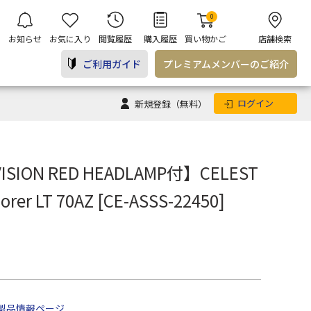
0
お知らせ
お気に入り
閲覧履歴
購入履歴
買い物かご
店舗検索
ご利用ガイド
プレミアム
メンバー
のご紹介
ログイン
新規登録
（無料）
SION RED HEADLAMP付】CELEST
orer LT 70AZ [CE-ASSS-22450]
製品情報ページ