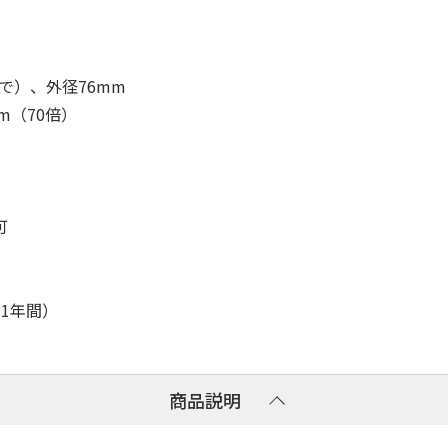
で）、外径76mm
m（70倍）
可
1年間）
商品説明