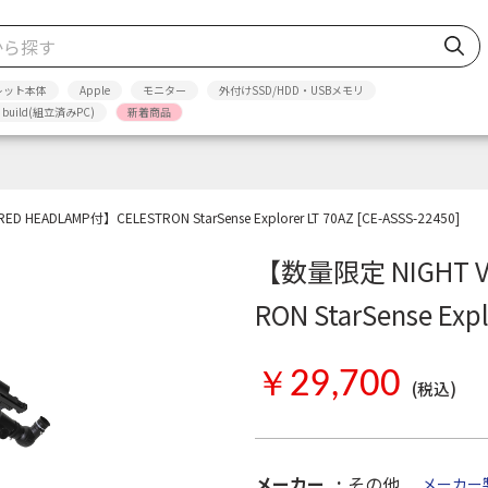
レット本体
Apple
モニター
外付けSSD/HDD・USBメモリ
p build(組立済みPC)
新着商品
D HEADLAMP付】CELESTRON StarSense Explorer LT 70AZ [CE-ASSS-22450]
【数量限定 NIGHT VI
RON StarSense Expl
￥29,700
(税込)
メーカー
その他
メーカー