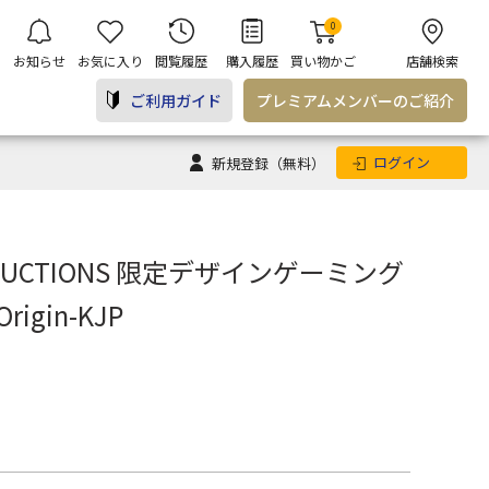
0
お知らせ
お気に入り
閲覧履歴
購入履歴
買い物かご
店舗検索
ご利用ガイド
プレミアム
メンバー
のご紹介
ログイン
新規登録
（無料）
PRODUCTIONS 限定デザインゲーミング
Origin-KJP
ASUS アクセサリー