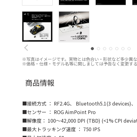
※写真はイメージです。実物とは色合い・形状など多少異
※価格・仕様・モデル名等に関しましては予告なく変更す
商品情報
■接続方式 ： RF2.4G、 Bluetooth5.1(3 devices)、
■センサー ： ROG AimPoint Pro
■解像度： 100～42,000 DPI (TBD) (<1% CPI deviat
■最大トラッキング速度 ： 750 IPS