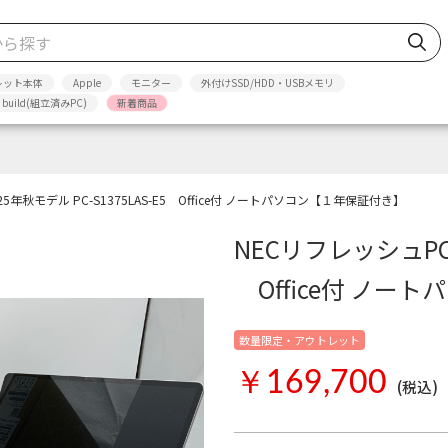
レット本体
Apple
モニター
外付けSSD/HDD・USBメモリ
p build(組立済みPC)
新着商品
25年秋モデル PC-S1375LAS-E5 Office付 ノートパソコン【１年保証付き】
NECリフレッシュPC 2
Office付 ノー
数量限定・アウトレット
￥169,700
(税込)