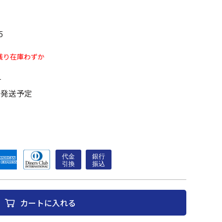
5
残り在庫わずか
す
に発送予定
カートに入れる