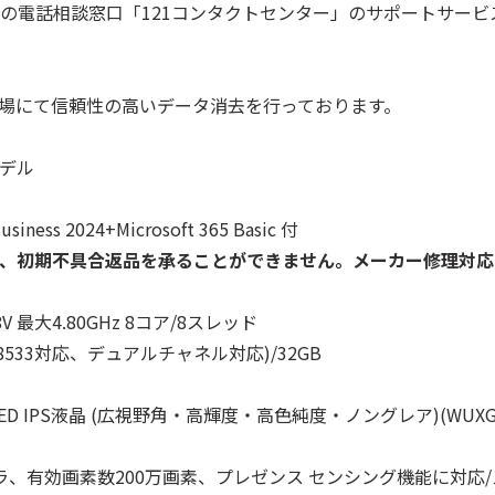
ンの電話相談窓口「121コンタクトセンター」のサポートサー
工場にて信頼性の高いデータ消去を行っております。
モデル
ss 2024+Microsoft 365 Basic 付
合は、初期不具合返品を承ることができません。メーカー修理対
8V 最大4.80GHz 8コア/8スレッド
5X-8533対応、デュアルチャネル対応)/32GB
D IPS液晶 (広視野角・高輝度・高色純度・ノングレア)(WUXG
応カメラ、有効画素数200万画素、プレゼンス センシング機能に対応/ステ