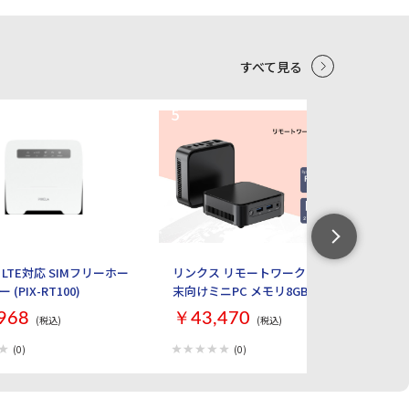
すべて見る
5
6
LTE対応 SIMフリーホー
リンクス リモートワーク・業務端
W
(PIX-RT100)
末向けミニPC メモリ8GB
タ
SSD256GB Windows 11 Pro 64bit
Bl
968
￥43,470
￥
(税込)
(税込)
最大2画面出力 LC2314-8/256-
W11PRO(R2314)
(0)
(0)