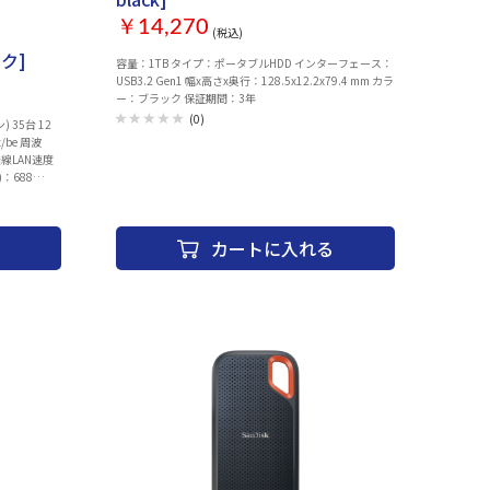
￥14,270
(税込)
ック]
容量：1TB タイプ：ポータブルHDD インターフェース：
USB3.2 Gen1 幅x高さx奥行：128.5x12.2x79.4 mm カラ
ー：ブラック 保証期間：3年
(0)
 35台 12
x/be 周波
無線LAN速度
)：688
本、5GHz専
2.4GHz：
WPA3 有線
カートに入れる
ポート) 有線
Pv6：○ ビ
O：○ 中継機
シュWi-
○ ホームネッ
 幅x高さx