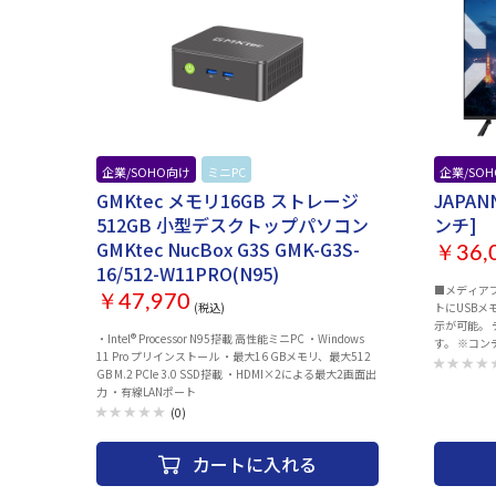
企業/SOHO向け
ミニPC
企業/SO
GMKtec メモリ16GB ストレージ
JAPAN
512GB 小型デスクトップパソコン
ンチ]
GMKtec NucBox G3S GMK-G3S-
￥36,
16/512-W11PRO(N95)
■メディアプ
￥47,970
(税込)
トにUSB
示が可能。
・Intel® Processor N95搭載 高性能ミニPC ・Windows
す。 ※コ
11 Pro プリインストール ・最大16 GBメモリ、最大512
す。自動再生機
GB M.2 PCIe 3.0 SSD搭載 ・HDMI×2による最大2画面出
対応ディスプレ
力 ・有線LANポート
を誇り、広
(0)
上できます。 ■高性能なIPSパネル採用 上下左右17
視野角度を持
り、斜めか
カートに入れる
鮮明な画像を映し出しま
な映像体験 