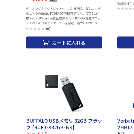
(税込)
PL750D
製品区分： BE36
688+2882 Mbps ■
ゲーミング＆アウトレットセール対象商品一覧はこちら
(2.4GHz): 最大688 Mbps ・
※こちらの価格はPCDEPOT WEB限定です。 ATX 3.1対
最大2882 
応・80PLUS Bronze認証取得 直付け式750W電源ユニッ
様： 2.4G
ト 12V-2x6コネクタケーブルを搭載（最大450W） メー
GHz、 5 GHz ■搭載ポー
カー5年保証 定格出力：750Wケーブル：固定式認証：
(0)
1Gbps LAN X 1 ・USB-A for mobile tetherin
80Plus Bronze電源規格：ATX3.112VHPWR(12V-2x6) 対
C for powe
応サイズ規格：ATX本体サイズ：140 x 150 x 86 mm
カートに入れる
■LEDインジ
9V/2A ■質量
■AiMesh： P
アレンタルコント
browsing 
WPA/WPA2/W
WPS suppor
Scan、 Fir
■搭載メモリ： 
BUFFALO USBメモリ 32GB ブラッ
Verba
ク [RUF3-K32GB-BK]
VHR12
枚]