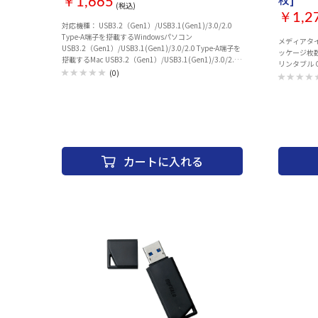
￥1,665
(税込)
￥1,2
対応機種： USB3.2（Gen1）/USB3.1(Gen1)/3.0/2.0
Type-A端子を搭載するWindowsパソコン
メディアタイプ
USB3.2（Gen1）/USB3.1(Gen1)/3.0/2.0 Type-A端子を
ッケージ枚数
搭載するMac USB3.2（Gen1）/USB3.1(Gen1)/3.0/2.0
リンタブル C
Type-A端子を搭載するデジタル家電(USBマスストレージ
(0)
クラス対応) セキュリティー：SecureLock Mobile2（暗
号化：AES 256bitソフトウェア方式） インターフェー
ス：USB3.2（Gen1）/USB3.1(Gen1)/3.0/2.0 ファイル
システム：FAT32 端子形状：USB Type-A 端子数：1 電
源：バスパワー 定格電圧：5.0V±5% 消費電力：最大
2.5W 外形寸法（幅×高さ×奥行）：20×9×55mm ※
本体のみ（突起部除く） 質量：約10g 動作保証環境： 温
カートに入れる
度：0～40℃ 湿度：20～80％ 保証期間：1年 RoHS基準
値：準拠 ※RoHS基準値についてはこちらをご覧くださ
い。 主な付属品：取扱説明書 ※ユーティリティーはダウ
ンロードで配布 (SecureLock Mobile2、
DiskFormatter2）