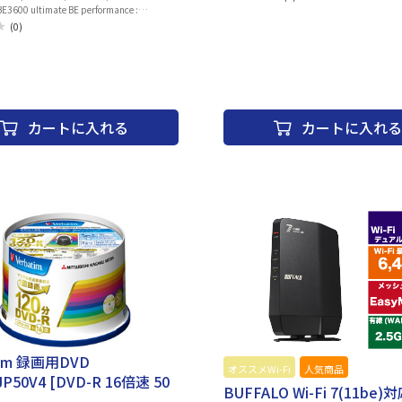
00 ultimate BE performance :
データ帯域 ・WiFi 7 (802.11be)
(0)
WiFi 7 (802.11be) (5GHz):
Mbps ■アンテナ： アンテナ x 2 ■アンテナ仕
Hz帯2×2、 5GHz帯2×2 ■対応周波数： 2.4
ト ・2.5Gbps WAN X 1 ・
g X 1 ・USB-
r X 1 ■搭載ボタン： Reset、 Slide Switch
カートに入れる
カートに入れる
ケータ： RGB x 1 ■電源仕様： 12V/2A、
： 232g ■サイズ： 99 X 111 X 36mm
rimary AiMesh router、 AiMesh node ■ペ
ロール： Time Scheduling、 Safe
■セキュリティ： AiProtection、 VPN、
PA3-Personal, WPA/WPA2-Enterprise,
t、 WPS、 DNS-over-TLS、 SSH、 Security
ewall ■搭載プロセッサ： 2.0 GHz Quad-core
DDR4 RAM 1GB；Flash 256MB
tim 録画用DVD
オススメWi-Fi
人気商品
JP50V4 [DVD-R 16倍速 50
BUFFALO Wi-Fi 7(11be