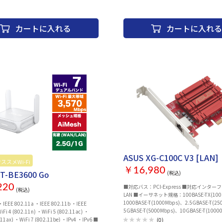
256GB ビデオチップ：Apple M4チップ 8コ
アNeural Engine インターフェース：
Thunderbolt4/USB4 Type-C x2 MagSafe
カートに入れる
カートに入れる
カメラ Touch ID 無線LAN：IEEE802.11a/b/g
Bluetooth：Bluetooth 5.3 幅x高さx奥行：
304.1x11.3x215 mm 重量：1.24 kg 
ー 付属品：30W USB-C電源アダプタ、USB-C
3ケーブル（2 m） 保証期間：1年
ASUS XG-C100C V3 [LAN]
ススメWi-Fi
ASUS ネットワーク
￥16,980
T-BE3600 Go
(税込)
220
■対応バス：PCI-Express ■対応インター
(税込)
LAN ■イーサネット規格：100BASE-TX(100
1000BASE-T(1000Mbps)、2.5GBASE-T(2
5GBASE-T(5000Mbps)、10GBASE-T(1000
1be) ・IPv4 ・IPv6 ■
(0)