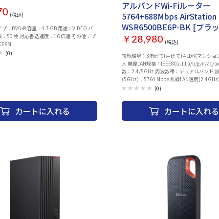
アルバンドWi-Fiルーター
70
5764+688Mbps AirStation
(税込)
WSR6500BE6P-BK [ブラ
：DVD-R 容量：4.7 GB 用途：VIDEO パ
：50 枚 対応書込速度：16 倍速 その他：プ
￥28,980
(税込)
PRM
(0)
接続環境：3階建て(戸建て) 4LDK(マンション)
人 無線LAN規格：IEEE802.11a/b/g/n/ac/a
数：2.4/5GHz 周波数帯：デュアルバンド 
(5GHz)：5764 Mbps 無線LAN速度(2.4GHz
Mbps アンテナ数：5GHz/2.4GHz共通：2
(0)
用：2本 ストリーム数：5GHz：4ストリーム/
2ストリーム セキュリティ規格：WPA WPA2 
カートに入れる
カートに入れる
LAN(HUB)速度：10/100/1000Mbps
10/100/1000/2500Mbps(LAN/WAN切替
LAN(HUB)ポート数：4 WPS：○ AOSS：○ I
ームフォーミング：○ MU-MIMO：○ MIM
能：○ バンドステアリング：○ DFS：○ メッ
Fi：○ VPNパススルー：○ ゲストポート：
トワークセキュリティ対応： 引越し機能：○
奥行：60x177x165 mm 重量：500 g