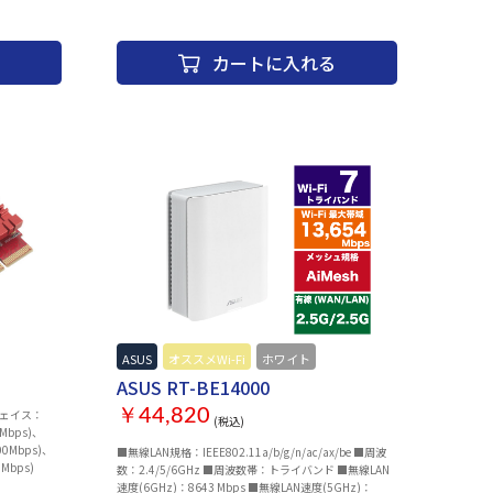
アGPU 16コ
 3 その他：Web
カートに入れる
/n/ac/ax
カラー：スカイブル
→MagSafe
ASUS
オススメWi-Fi
ホワイト
ASUS RT-BE14000
￥44,820
フェイス：
(税込)
Mbps)、
500Mbps)、
■無線LAN規格：IEEE802.11a/b/g/n/ac/ax/be ■周波
0Mbps)
数：2.4/5/6GHz ■周波数帯：トライバンド ■無線LAN
速度(6GHz)：8643 Mbps ■無線LAN速度(5GHz)：