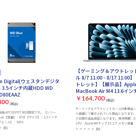
DR(スタンダードダイナミックレンジ)より
ゲストポート：○ 引越し機能：○ 幅x高さx
も暗い部分もくっきり表現しリアルに迫った
230x163x60 mm 重量：790 g 主な付属
映像を演出します。HDR対応のブルーレイデ
LANケーブル（カテゴリー6A：2m）、AC
デオ・オン・デマンド、ゲームなどの表示が
取扱説明書（保証書） 保証期間：1年
に近い究極の映像をお楽しみください。
能を有効にするには、接続機器やコンテンツが
いる必要があります。 ■フレームレスデ
型ながらベゼル幅はわずか1mm液晶非表示幅
美しいフレームレスデザインモデルです。 ■
搭載 8W×2のステレオスピーカーを搭載して
すぐに映画や音楽を楽しめます。 ■VESA
対応 200×200mm スタンドを取り外して
タンドへ取り付け可能です。 ■充実のイ
イス 多数の入力端子を搭載し、パソコンのみ
【ゲーミング＆アウトレッ
ルーレイディスクプレイヤー 家庭用ゲーム
ルビデオカメラなどを1本のケーブルで接続
ル 8/7 11:00 - 8/17 11:
rn Digital(ウェスタンデジタ
トレット】【展示品】Appl
せん。 光ファイバHDMIケーブルはこちら
B 3.5インチ内蔵HDD WD
MacBook Air M4 13.6イン
WD80EAAZ
Liquid Retinaディスプレイ
￥164,700
(税込)
400
MC6T4J/A [スカイブルー]
(税込)
ゲーミング＆アウトレットセール対象商品
格はPCDEPOT WEB限定です。 【シリー
※店舗にて展示されていた商品となります。
lue 【容量】：8TB 【サイズ】：3.5インチ
０日間の返品保証となります。 発売時期：Early 2025
ェース】：SATA
CPU：Apple M4チップ 10コア メモリ容量：
(0)
サイズ：13.6 インチ 解像度：2560x1664
(0)
イ：Liquid Retinaディスプレイ ストレー