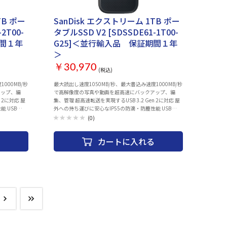
TB ポー
SanDisk エクストリーム 1TB ポー
2T00-
タブルSSD V2 [SDSSDE61-1T00-
期間１年
G25]＜並行輸入品 保証期間１年
＞
￥30,970
(税込)
000MB/秒
最大読出し速度1050MB/秒、最大書込み速度1000MB/秒
アップ、編
で高解像度の写真や動画を超高速にバックアップ、編
 2に対応 屋
集、管理 超高速転送を実現するUSB 3.2 Gen 2に対応 屋
 USB
外への持ち運びに安心なIP55の防滴・防塵性能 USB
タ同梱。
Type-CケーブルとUSB Type-A変換アダプタ同梱。
(0)
WindowsとMac,スマートフォンに対応 同梱物： ・
USB-C Cable
SanDisk Extreme Portable SSD ・USB-C to USB-C Cable
カートに入れる
rranty
・USB-C to USB-A Adapter ・Safety and Warranty
Guide