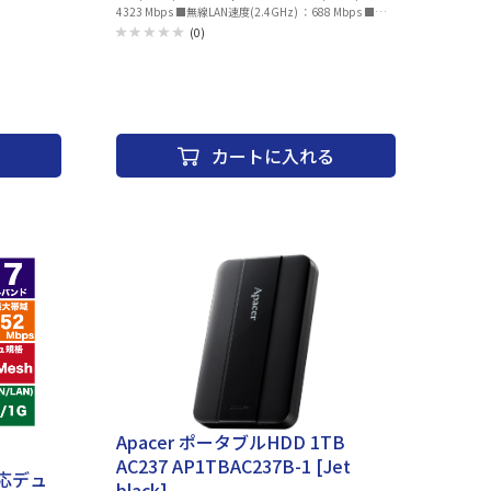
4323 Mbps ■無線LAN速度(2.4GHz) ：688 Mbps ■ア
ンテナ数： ■ストリーム数： ■セキュリティ規格： ■
(0)
有線LAN(HUB)速度：10/100/1000/2500 Mbps ■有線
LAN(HUB)ポート数 4 ■WPS：○ ■IPv6：○ ■ビームフ
ォーミング：○ ■MU-MIMO：○ ■メッシュWi-Fi：○
■VPN：○ ■VPNパススルー：○ ■ホームネットワーク
セキュリティ対応：○ ■引越し機能： ■サイズ：
350.41x220.6x350.41 mm ■重量：2000 g
カートに入れる
Apacer ポータブルHDD 1TB
AC237 AP1TBAC237B-1 [Jet
)対応デュ
black]