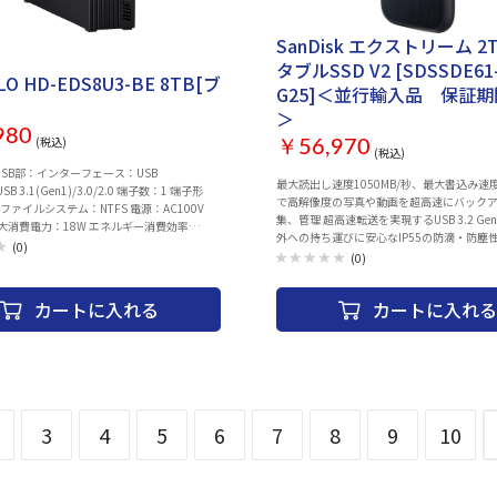
SanDisk エクストリーム 2
タブルSSD V2 [SDSSDE61-
LO HD-EDS8U3-BE 8TB[ブ
G25]＜並行輸入品 保証
＞
980
(税込)
￥56,970
(税込)
 USB部：インターフェース：USB
最大読出し速度1050MB/秒、最大書込み速度1
/USB 3.1(Gen1)/3.0/2.0 端子数：1 端子形
で高解像度の写真や動画を超高速にバック
-B ファイルシステム：NTFS 電源：AC100V
集、管理 超高速転送を実現するUSB 3.2 Gen
z 最大消費電力：18W エネルギー消費効率
外への持ち運びに安心なIP55の防滴・防塵性能
月改定）：C区分 0.00068 ※エネルギー消費
(0)
Type-CケーブルとUSB Type-A変換アダプ
(0)
省エネ法で定める測定方法により測定した消
WindowsとMac,スマートフォンに対応 同梱物： ・
エネルギー法で定める記憶容量で除したもの
SanDisk Extreme Portable SSD ・USB-C to 
法（幅×高さ×奥行）：114×33×171mm
カートに入れる
カートに入れる
・USB-C to USB-A Adapter ・Safety and Wa
突起部除く) 質量：約900g 動作保証環境：温
Guide
 湿度20～80％ （結露なきこと） 保証期
リーン購入法（2011年4月改定）：対応 主な
 3.2(Gen1)ケーブル(1m)、ACアダプター、
（保証書） ※保証書は取扱説明書に記載
3
4
5
6
7
8
9
10