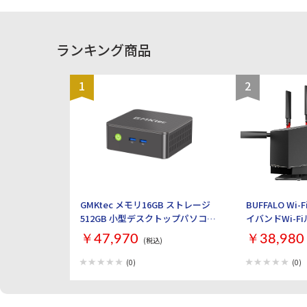
ランキング商品
1
2
GMKtec メモリ16GB ストレージ
BUFFALO Wi-
512GB 小型デスクトップパソコン
イバンドWi-F
GMKtec NucBox G3S GMK-G3S-
AirStation W
￥47,970
￥38,980
(税込)
16/512-W11PRO(N95)
ック]
(0)
(0)