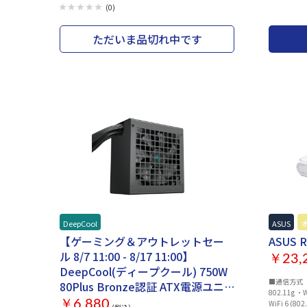
(0)
ただいま品切れ中です
DeepCool
ASUS
オ
【ゲーミング＆アウトレットセー
ASUS R
ル 8/7 11:00 - 8/17 11:00】
￥23,
DeepCool(ディープクール) 750W
■通信方式 ・IEEE 802.11a ・IEEE 802.11b ・IEEE
80Plus Bronze認証 ATX電源ユニ
802.11g ・WiFi 4 (802.11n) ・WiFi 5 (802.11ac) ・
ット R-PL750D-FC0B-JP-V2
￥6,880
WiFi 6 (802.11ax) ・WiFi 7 (802.1