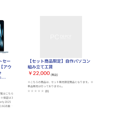
奥行：
品：スタンド、
アダプター、
トセー
【セット商品限定】自作パソコン
00】【アウ
組み立て工賃
e
￥22,000
(税込)
チ
※こちらの商品は、セット販売限定商品となります。 ※
単品販売は行っておりません。
(0)
一覧はこちら
 ※保証は３
16GB 画面
 ディスプレ
ジ容量：SSD：