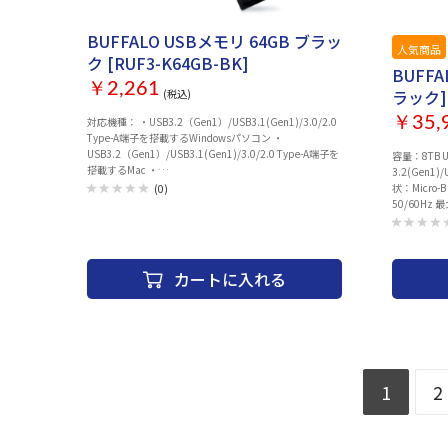
BUFFALO USBメモリ 64GB ブラッ
人気商品
ク [RUF3-K64GB-BK]
BUFFA
￥2,261
ラック]
(税込)
￥35,
対応機種： ・USB3.2（Gen1）/USB3.1(Gen1)/3.0/2.0
Type-A端子を搭載するWindowsパソコン ・
USB3.2（Gen1）/USB3.1(Gen1)/3.0/2.0 Type-A端子を
容量：8TB
搭載するMac ・
3.2(Gen1)
USB3.2（Gen1）/USB3.1(Gen1)/3.0/2.0 Type-A端子を
状：Micro
(0)
搭載するデジタル家電(USBマスストレージクラス対応)
50/60H
セキュリティー：SecureLock Mobile2（暗号化：AES
（2011年4
256bitソフトウェア方式） インターフェース：
効率とは、
USB3.2（Gen1）/USB3.1(Gen1)/3.0/2.0 端子形状：
費電力を省
USB Type-A 端子数：1 電源：バスパワー 定格電圧：
です 外形寸
カートに入れる
5.0V±5% 消費電力：最大2.5W 外形寸法（幅×高さ×奥
※本体のみ(
行）：20×9×55mm ※本体のみ（突起部除く） 質量：
度5～35℃
約10g 動作保証環境： ・温度：0～40℃ ・湿度：20～
間：1年 グ
80％ 保証期間：1年 RoHS基準値：準拠 ※RoHS基準値に
付属品：USB
ついてはこちらをご覧ください。 主な付属品：取扱説明
取扱説明書
書 ※ユーティリティーはダウンロードで配布
(SecureLock Mobile2、DiskFormatter2）
1
2