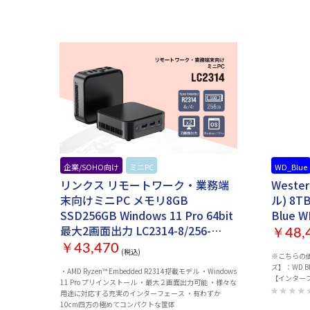
は、従来のS
明るい部分
深みのある
ィスクやビ
可能。現実
※HDR機
HDRに対応して
ザイン 大
は6mm。 
スピーカー
いるので買って
マウント規格
壁掛け金物やス
ンターフェ
ならず、ブ
企業/SOHO向け
ミニPC
WD_Blue
機、デジタ
できます。 ※全ての機器の動作を保証するものではあり
リンクス リモートワーク・業務端
Weste
ま
末向けミニPC メモリ8GB
ル) 8T
SSD256GB Windows 11 Pro 64bit
Blue 
最大2画面出力 LC2314-8/256-
￥48,
W11PRO(R2314)
￥43,470
(税込)
※こちらの価
ズ】：WD B
・AMD Ryzen™ Embedded R2314搭載モデル ・Windows
【インターフ
11 Pro プリインストール ・最大２画面出力可能 ・様々な
用途に対応する充実のインターフェース ・有わずか
10cm四方の極めてコンパクトな筐体