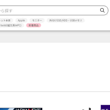
レット本体
Apple
モニター
外付けSSD/HDD・USBメモリ
p build(組立済みPC)
新着商品