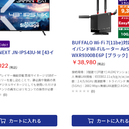
BUFFALO Wi-Fi 7(11be
HO向け
イバンドWi-Fiルーター AirSt
NEXT JN-IPS43U-M [43イ
WXR9300BE6P [ブラック]
￥38,980
(税込)
022
(税込)
接続環境：3階建て(戸建て) 4LDK(マンション)
レイヤー機能搭載 筒易サイネージ USBポー
人 無線LAN規格：IEEE802.11a/b/g/n/ac/a
メモリーを差し込むことで、静止画や動画の表
数：2.4/5/6GHz 周波数帯：トライバンド 
 デジタルサイネージとしても使用いただけま
(5GHz)：2882 Mbps 無線LAN速度(2.4GHz
ンテンツの再生にはリモコンでの操作が必要で
Mbps アンテナ数：6GHz専用アンテナ：2
(0)
能には対応しておりません。 ■4K UHD
(0)
5GHz/2.4GHz共通アンテナ：2本 ストリ
イ 4K UHD解像度(3840×2160)の解像度
6GHz：2ストリーム/5GHz：2ストリーム/2
域表示に対応することで作業効率を大幅に向
ストリーム セキュリティ規格：WPA WPA2 WP
8°の
線LAN(HUB)速度：10/100/1000Mbps 有線
つIPSパネルは標準的なTNパネルと異な
ート数：4 WPS：○ AOSS：○ IPv6：○ 
ら見ても色やコントラスト変化がおきにくい
ング：○ MU-MIMO：○ MIMO：○ 中継機
カートに入れる
カートに入れる
す。 ■リアルに迫った色鮮やか
ステアリング：○ 電波干渉回避：○ DFS：○ 
HDR(ハイダイナミックレンジ)対応モニター
端子x1 メッシュWi-Fi：○ VPN：○ VPN