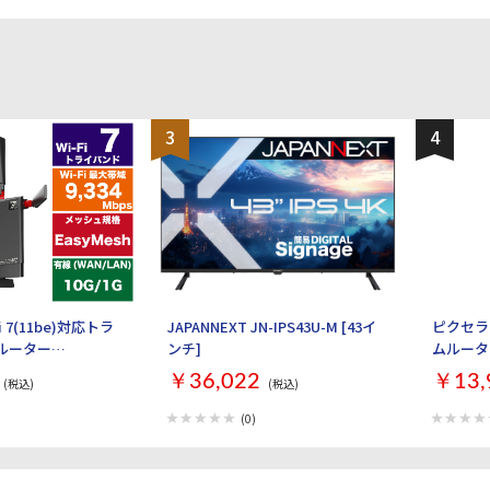
3
4
Fi 7(11be)対応トラ
JAPANNEXT JN-IPS43U-M [43イ
ピクセラ 
iルーター
ンチ]
ムルーター 
XR9300BE6P [ブラ
￥36,022
￥13,
(税込)
(税込)
(0)