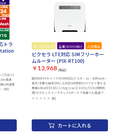
)対応トラ
オススメWi-Fi
企業/SOHO向け
人気商品
ation
ピクセラ LTE対応 SIMフリーホー
ムルーター (PIX-RT100)
￥13,968
(税込)
 35台 12
国内MNO4キャリアのSIM対応(ドコモ・au・Softbank・
x/be 周波
楽天)主要な格安SIMにも対応SIM契約だけですぐ使える
無線LAN速度
無線LANはIEEE 802.11b/g/n/ac(2.4GHz/5GHz同時利
)：688
用)ギガビットイーサネット4ポートで有線でも高速で利
本、
用可能16デバイスとWi-Fi同時接続
(0)
ーム数：
.4GHz：2
A3 WEP 有
LAN(HUB)ポ
ビームフォーミ
能：○ バンド
カートに入れる
NAS：USB
パススルー：○