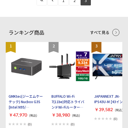
1
2
3
ランキング商品
すべて見る
1
2
3
GMKtec(ジーエムケー
BUFFALO Wi-Fi
JAPANNEXT JN-
テック) Nucbox G3S
7(11be)対応トライバ
IPS43U-M [43インチ]
[Intel N95/
ンドWi-Fiルーター
￥39,582
(税込)
RAM:16GB/
AirStation
￥47,970
￥38,980
(税込)
(税込)
SSD:512GB/ Windows
WXR9300BE6P [ブラ
(0)
11 Pro]
ック]
(0)
(0)