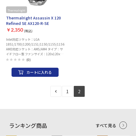
Thermalright
Thermalright Assassin X 120
Refined SE AX120-R-SE
￥2,350
(税込)
Intel対応ソケット：LGA
1851/1700/1200/1151/1150/1155/1156
AMD対応ソケット：AM5/AM4 タイプ：サ
イドフロー型 ファンサイズ：120x120x25
mm 最大ファン風量：66.17 CFM 最大フ
(0)
ァン回転数：1550 rpm ノイズレベル：
25.6dBA PWM：○ コネクタ：4pin
カートに入れる
1
2
ランキング商品
すべて見る