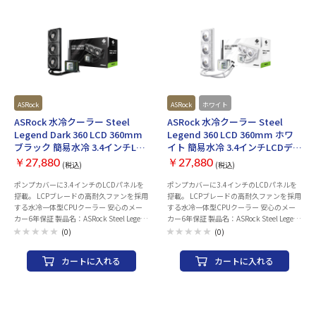
ASRock
ASRock
ホワイト
ASRock 水冷クーラー Steel
ASRock 水冷クーラー Steel
Legend Dark 360 LCD 360mm
Legend 360 LCD 360mm ホワ
ブラック 簡易水冷 3.4インチLCD
イト 簡易水冷 3.4インチLCDディ
ディスプレイ搭載 CPU温度表示
スプレイ搭載 CPU温度表示対応
￥27,880
￥27,880
(税込)
(税込)
対応 LGA1700 AM5 対応
LGA1700 AM5 対応
ポンプカバーに3.4インチのLCDパネルを
ポンプカバーに3.4インチのLCDパネルを
搭載。 LCPブレードの高耐久ファンを採用
搭載。 LCPブレードの高耐久ファンを採用
する水冷一体型CPUクーラー 安心のメー
する水冷一体型CPUクーラー 安心のメー
カー6年保証 製品名：ASRock Steel Legend
カー6年保証 製品名：ASRock Steel Legend
Dark 360 LCD
360 LCD
(0)
(0)
カートに入れる
カートに入れる