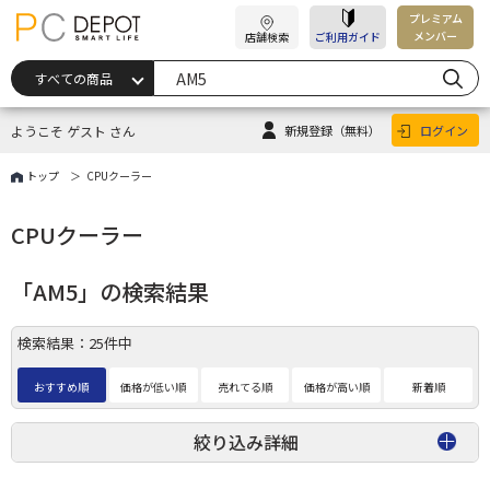
プレミアム
メンバー
店舗検索
ご利用ガイド
ようこそ ゲスト さん
新規登録
（無料）
ログイン
トップ
CPUクーラー
CPUクーラー
「AM5」の検索結果
検索結果：25件中
おすすめ順
価格が低い順
売れてる順
価格が高い順
新着順
絞り込み詳細