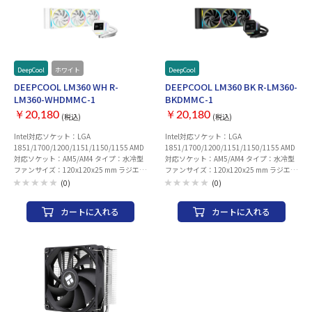
DeepCool
ホワイト
DeepCool
DEEPCOOL LM360 WH R-
DEEPCOOL LM360 BK R-LM360-
LM360-WHDMMC-1
BKDMMC-1
￥20,180
￥20,180
(税込)
(税込)
Intel対応ソケット：LGA
Intel対応ソケット：LGA
1851/1700/1200/1151/1150/1155 AMD
1851/1700/1200/1151/1150/1155 AMD
対応ソケット：AM5/AM4 タイプ：水冷型
対応ソケット：AM5/AM4 タイプ：水冷型
ファンサイズ：120x120x25 mm ラジエー
ファンサイズ：120x120x25 mm ラジエー
ターサイズ：402x120x27 mm 最大ファン
ターサイズ：402x120x27 mm 最大ファン
(0)
(0)
風量：66.23 CFM 最大ファン回転数：
風量：66.23 CFM 最大ファン回転数：
2400 rpm ノイズレベル：36.07dB(A) ロ
2400 rpm ノイズレベル：36.07dB(A) ロ
カートに入れる
カートに入れる
ープロファイル対応： LEDライティング
ープロファイル対応： LEDライティング
対応：○ PWM：○ コネクタ：4pin 材質：
対応：○ PWM：○ コネクタ：4pin 材質：
ラジエーター：アルミニウム
ラジエーター：アルミニウム