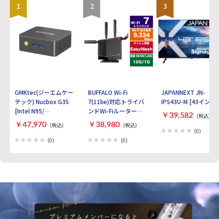
1
2
3
GMKtec(ジーエムケー
BUFFALO Wi-Fi
JAPANNEXT JN-
テック) Nucbox G3S
7(11be)対応トライバ
IPS43U-M [43インチ]
[Intel N95/
ンドWi-Fiルーター
￥39,582
(税込)
RAM:16GB/
AirStation
￥47,970
￥38,980
(税込)
(税込)
SSD:512GB/ Windows
WXR9300BE6P [ブラ
(0)
11 Pro]
ック]
(0)
(0)