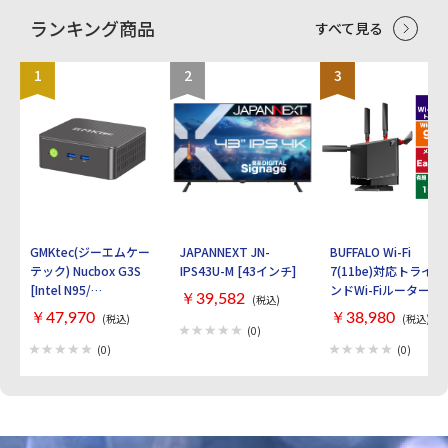
ランキング商品
すべて見る
1
2
3
GMKtec(ジーエムケー
JAPANNEXT JN-
BUFFALO Wi-Fi
テック) Nucbox G3S
IPS43U-M [43インチ]
7(11be)対応トライバ
[Intel N95/
ンドWi-Fiルーター
￥39,582
(税込)
RAM:16GB/
AirStation
￥47,970
￥38,980
(税込)
(税込)
SSD:512GB/ Windows
WXR9300BE6P [ブラ
(0)
11 Pro]
ック]
(0)
(0)