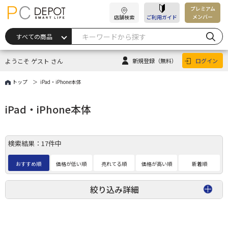
プレミアム
メンバー
店舗検索
ご利用ガイド
ようこそ ゲスト さん
新規登録
（無料）
ログイン
トップ
iPad・iPhone本体
iPad・iPhone本体
検索結果：17件中
おすすめ順
価格が低い順
売れてる順
価格が高い順
新着順
絞り込み詳細