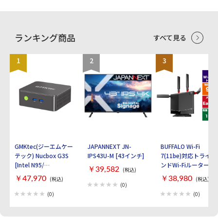
ランキング商品
すべて見る
1
2
3
GMKtec(ジーエムケー
JAPANNEXT JN-
BUFFALO Wi-Fi
テック) Nucbox G3S
IPS43U-M [43インチ]
7(11be)対応トライバ
[Intel N95/
ンドWi-Fiルーター
￥39,582
(税込)
RAM:16GB/
AirStation
￥47,970
￥38,980
(税込)
(税込)
SSD:512GB/ Windows
WXR9300BE6P [ブラ
(0)
11 Pro]
ック]
(0)
(0)