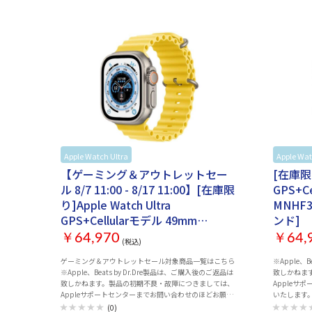
Apple Watch Ultra
Apple Watch
Apple
Apple Wat
【ゲーミング＆アウトレットセー
[在庫限り]
ル 8/7 11:00 - 8/17 11:00】[在庫限
GPS+C
り]Apple Watch Ultra
MNHF
GPS+Cellularモデル 49mm
ンド]
MNHG3J/A [イエローオーシャンバ
￥64,970
￥64,
(税込)
ンド]
ゲーミング＆アウトレットセール対象商品一覧はこちら
※Apple、
※Apple、Beats by Dr.Dre製品は、ご購入後のご返品は
致しかねま
致しかねます。製品の初期不良・故障につきましては、
Appleサ
Appleサポートセンターまでお問い合わせのほどお願い
いたします
いたします。製品には保証書が付属致しません。保証の
際には、納
(0)