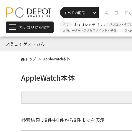
全て
おすすめカテゴリ：
パソコン・タブ
カテゴリから探す
WiFiルーター・アクセスポイント・子機
Sho
ようこそ ゲスト さん
トップ
AppleWatch本体
AppleWatch本体
検索結果：8件中
1件から8件までを表示