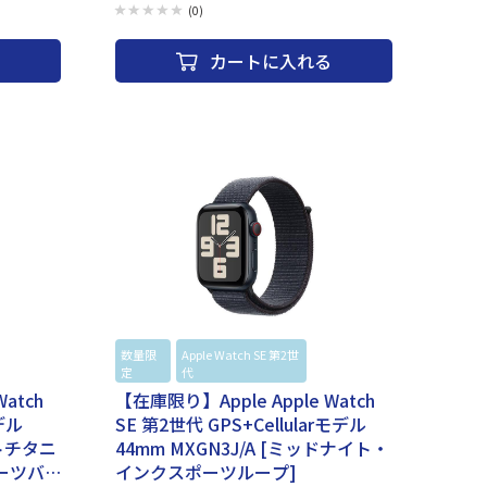
りますので、
際には、納品書（購入証明書）が必要となりますので、
(0)
ス＆サポートラ
大切に保管ください。 AppleCareサービス＆サポートラ
イン 電話番号：0120-27753-5 ・「S10 SiP」を採用した
カートに入れる
ース形状：四角
「Apple Watch Series 10」（GPS+Cellularモデル）。
プレイ解像度：
Apple Watch史上最も薄く最も大きいディスプレイを搭
レイ レンズ素
載（※発売時点）。 ・内蔵の4コア「Neural Engine」と
：デュアルコア
ともに、ダブルタップジェスチャ、音声入力、ワークア
ャブルリチウム
ウトの自動検出のほか、衝突事故・転倒検出などの安全
ロン 防水・
機能を実現。 ・睡眠時無呼吸の兆候を検出すると通知さ
：○ 文字盤
れ、「血中酸素ウェルネスアプリ」「心電図アプリ」を
リング スイ
備える。新しい「水温センサー」「深度センサー」を有
測定機能：心
する。
計機能 搭載
 デジタルコ
作/音声アシス
信通知機能：
：○ 電子マネ
-Fi：
 サイズ：縦：
9 g カラ
ple
数量限
Apple Watch SE 第2世
Apple
tch
定
代
Watch
atch
【在庫限り】Apple Apple Watch
モデル
SE 第2世代 GPS+Cellularモデル
ートチタニ
44mm MXGN3J/A [ミッドナイト・
ーツバ
インクスポーツループ]