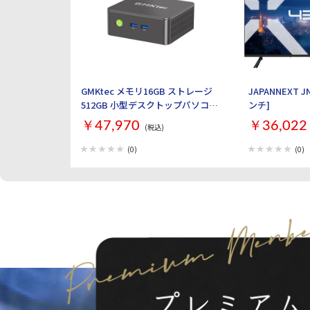
GMKtec メモリ16GB ストレージ
JAPANNEXT JN
512GB 小型デスクトップパソコン
ンチ]
GMKtec NucBox G3S GMK-G3S-
￥47,970
￥36,022
(税込)
16/512-W11PRO(N95)
(0)
(0)