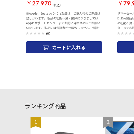
ループ M
￥27,970
￥79,
(税込)
※Apple、Beats by Dr.Dre製品は、ご購入後のご返品は
サマーセール対象商品一
致しかねます。 製品の初期不良・故障につきましては、
Dr.Dre
Appleサポートセンターまでお問い合わせのほどお願い
の初期不良・
いたします。 製品には保証書が付属致しません。保証の
ターまでお
際には、納品書（購入証明書）が必要となりますので、
は保証書が
(0)
大切に保管ください。 AppleCareサービス＆サポートラ
入証明書）
イン 電話番号：0120-27753-5 タイプ：スマートウォッ
い。 App
カートに入れる
チ 対応OS：iOS 搭載OS：Watch OS ケース形状：四角
0120-27753-5 ・「S10 SiP」を採用した「App
(スクエア) ケースサイズ：44 mm ディスプレイ解像度：
Series 10
448x368 ディスプレイ：Retinaディスプレイ レンズ素
最も薄く最
材：Ion-Xガラス 駆動時間：18時間 CPU：デュアルコア
点）。 ・内蔵
S8 SiP メモリ：32GB 電源：リチャージャブルリチウム
ルタップジ
イオンバッテリー バンド・ベルト素材：ウーブンナイロ
出のほか、
ン 防水・防塵性能：50メートルの耐水性能 時間表示：
・睡眠時無
○ 文字盤タイプ：デジタル 用途：ランニング サイクリ
素ウェルネ
ング スイミング ヨガ サーフィン 筋トレ ピラティス 測定
い「水温セ
機能：心拍センサー 消費カロリー 睡眠 移動距離 歩数計
機能 搭載センサー：加速度センサー ジャイロセンサー
デジタルコンパス GPS 高度計 環境光センサー 音声操作/
ランキング商品
音声アシスタント：○ 音楽保存：○ 転倒検出：○ 着信
通知機能：○ メール通知機能：○ Bluetooth通話対応：
○ 電子マネー：○ Suica対応：○ ワイヤレス充電：○
Wi-Fi：802.11b/g/n Bluetooth：Bluetooth 5.3 サイズ：
1
2
縦：44mmx横：38mmx厚さ：10.7mm 重量：32.9 g カ
ラー：スターライト