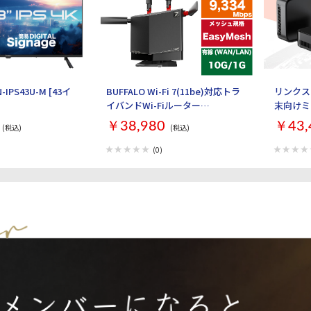
-IPS43U-M [43イ
BUFFALO Wi-Fi 7(11be)対応トラ
リンクス
イバンドWi-Fiルーター
末向けミ
AirStation WXR9300BE6P [ブラ
SSD256G
￥38,980
￥43,
(税込)
(税込)
ック]
最大2画面出
W11PRO(
(0)