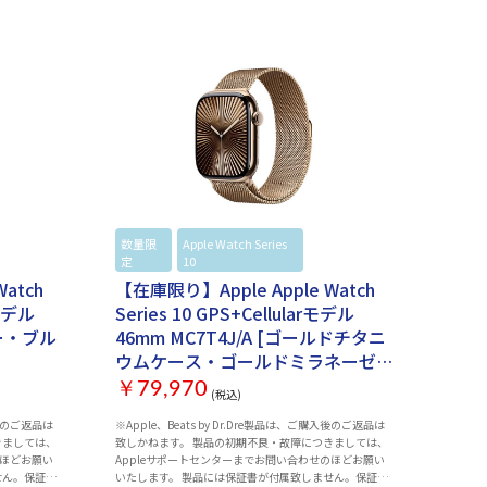
ple
数量限
Apple Watch Series
Apple
atch
定
10
Watch
atch
【在庫限り】Apple Apple Watch
rモデル
Series 10 GPS+Cellularモデル
バー・ブル
46mm MC7T4J/A [ゴールドチタニ
ウムケース・ゴールドミラネーゼ
ループ S/M]
￥79,970
(税込)
入後のご返品は
※Apple、Beats by Dr.Dre製品は、ご購入後のご返品は
きましては、
致しかねます。 製品の初期不良・故障につきましては、
のほどお願い
Appleサポートセンターまでお問い合わせのほどお願い
せん。保証の
いたします。 製品には保証書が付属致しません。保証の