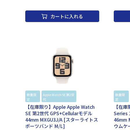
際には、納品書（購入証明書）が必要となりますので、
大切に保管く
大切に保管ください。AppleCareサービス＆サポートラ
イン電話番号：
イン電話番号：0120-27753-5シリーズUltraバンド種類
オーシャンバン
カートに入れる
オーシャンバンドサイズ49mm通信方式GPS+Cellular素
素材 チタニ
材チタニウム
数量限
Apple Watch SE 第2世
Apple
数量限
定
代
Watch
定
【在庫限り】Apple Apple Watch
【在庫限り
SE 第2世代 GPS+Cellularモデル
Series
44mm MXGU3J/A [スターライトス
46mm
ポーツバンド M/L]
ウムケ