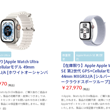
ch Ultra
Apple Watch
Apple
数量限
Apple Watch SE 第2世
Ap
定
代
W
Apple Watch Ultra
【在庫限り】Apple Apple W
ellularモデル 49mm
SE 第2世代 GPS+Cellula
3J/A [ホワイトオーシャンバ
44mm MXGR3J/A [シル
ークラウドスポーツループ]
970
(税込)
￥27,970
(税込)
Beats by Dr.Dre製品は、ご購入後のご返品は
す。製品の初期不良・故障につきましては、
※Apple、Beats by Dr.Dre製品は、ご購
ポートセンターまでお問い合わせのほどお願い
致しかねます。 製品の初期不良・故障につ
。製品には保証書が付属致しません。保証の
Appleサポートセンターまでお問い合わせ
品書（購入証明書）が必要となりますので、
いたします。 製品には保証書が付属致しま
(0)