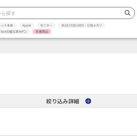
レット本体
Apple
モニター
外付けSSD/HDD・USBメモリ
p build(組立済みPC)
新着商品
絞り込み詳細