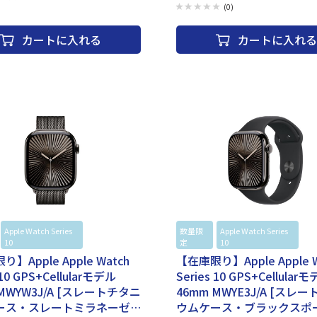
ださい。AppleCareサービス＆サポートラ
際には、納品書（購入証明書）が必要とな
(0)
0120-27753-5シリーズ Ultraバンド種類
大切に保管ください。 AppleCareサービ
ドサイズ 49mm通信方式 GPS+Cellular
イン 電話番号：0120-27753-5 タイプ：スマートウォッ
カートに入れる
カートに入れる
ウム
チ 対応OS：iOS 搭載OS：Watch OS ケ
(スクエア) ケースサイズ：44 mm ディス
448x368 ディスプレイ：Retinaディスプ
材：Ion-Xガラス 駆動時間：18時間 CPU
S8 SiP メモリ：32GB 電源：リチャージ
イオンバッテリー バンド・ベルト素材：ナイ
防塵性能：50メートルの耐水性能 時間表示
タイプ：デジタル 用途：ランニング サイク
ミング ヨガ サーフィン 筋トレ ピラティス 
拍センサー 消費カロリー 睡眠 移動距離 歩数
センサー：加速度センサー ジャイロセンサー
ンパス GPS 高度計 環境光センサー 音声操
タント：○ 音楽保存：○ 転倒検出：○ 着
○ メール通知機能：○ Bluetooth通話対応
ー：○ Suica対応：○ ワイヤレス充電：○ Wi
802.11b/g/n Bluetooth：Bluetooth 5.3
44mmx横：38mmx厚さ：10.7mm 重量：32.
Apple Watch Series
Apple
数量限
Apple Watch Series
Ap
ー：シルバー・ブルークラウド
10
Watch
定
10
Wa
】Apple Apple Watch
【在庫限り】Apple Apple W
 10 GPS+Cellularモデル
Series 10 GPS+Cellular
 MWYW3J/A [スレートチタニ
46mm MWYE3J/A [スレ
ース・スレートミラネーゼ
ウムケース・ブラックスポ