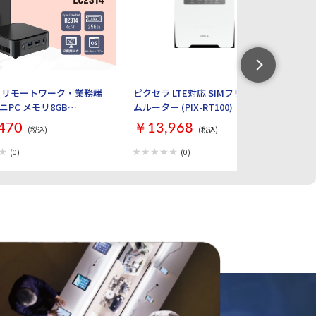
 リモートワーク・業務端
ピクセラ LTE対応 SIMフリーホー
W
ニPC メモリ8GB
ムルーター (PIX-RT100)
タ
B Windows 11 Pro 64bit
Bl
470
￥13,968
￥
(税込)
(税込)
力 LC2314-8/256-
R2314)
(0)
(0)