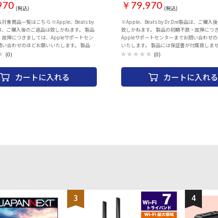
/L]
ンド M/L]
970
￥79,970
(税込)
(税込)
覧はこちら ※Apple、Beats by
※Apple、Beats by Dr.Dre製品は、ご購
製品は、ご購入後のご返品は致しかねます。 製品
致しかねます。 製品の初期不良・故障につ
故障につきましては、Appleサポートセン
Appleサポートセンターまでお問い合わせ
問い合わせのほどお願いいたします。 製品に
いたします。 製品には保証書が付属致しま
付属致しません。保証の際には、納品書（購
際には、納品書（購入証明書）が必要とな
(0)
(0)
が必要となりますので、大切に保管くださ
大切に保管ください。 AppleCareサービ
leCareサービス＆サポートライン 電話番号：
イン 電話番号：0120-27753-5 ・「S10 SiP」を採用した
カートに入れる
カートに入れる
le Watch
「Apple Watch Series 10」（GPS+Cellu
」（GPS+Cellularモデル）。Apple Watch史上
Apple Watch史上最も薄く最も大きいデ
も大きいディスプレイを搭載（※発売時
載（※発売時点）。 ・内蔵の4コア「Neural E
の4コア「Neural Engine」とともに、ダブ
ともに、ダブルタップジェスチャ、音声入
ェスチャ、音声入力、ワークアウトの自動検
ウトの自動検出のほか、衝突事故・転倒検
衝突事故・転倒検出などの安全機能を実現。
機能を実現。 ・睡眠時無呼吸の兆候を検出
呼吸の兆候を検出すると通知され、「血中酸
れ、「血中酸素ウェルネスアプリ」「心電
スアプリ」「心電図アプリ」を備える。新し
備える。新しい「水温センサー」「深度セ
ンサー」「深度センサー」を有する
する。
3
4