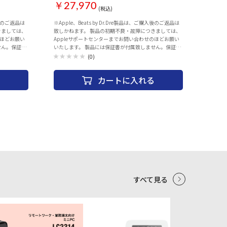
￥27,970
(税込)
入後のご返品は
※Apple、Beats by Dr.Dre製品は、ご購入後のご返品は
きましては、
致しかねます。 製品の初期不良・故障につきましては、
のほどお願い
Appleサポートセンターまでお問い合わせのほどお願い
せん。保証の
いたします。 製品には保証書が付属致しません。保証の
りますので、
際には、納品書（購入証明書）が必要となりますので、
(0)
ス＆サポートラ
大切に保管ください。 AppleCareサービス＆サポートラ
イン 電話番号：0120-27753-5 タイプ：スマートウォッ
カートに入れる
larモデル）。
チ 対応OS：iOS 搭載OS：Watch OS ケース形状：四角
ィスプレイを搭
(スクエア) ケースサイズ：44 mm ディスプレイ解像度：
ngine」と
448x368 ディスプレイ：Retinaディスプレイ レンズ素
力、ワークア
材：Ion-Xガラス 駆動時間：18時間 CPU：デュアルコア
出などの安全
S8 SiP メモリ：32GB 電源：リチャージャブルリチウム
すると通知さ
イオンバッテリー バンド・ベルト素材：ウーブンナイロ
図アプリ」を
ン 防水・防塵性能：50メートルの耐水性能 時間表示：
ンサー」を有
○ 文字盤タイプ：デジタル 用途：ランニング サイクリ
ング スイミング ヨガ サーフィン 筋トレ ピラティス 測定
機能：心拍センサー 消費カロリー 睡眠 移動距離 歩数計
機能 搭載センサー：加速度センサー ジャイロセンサー
デジタルコンパス GPS 高度計 環境光センサー 音声操作/
音声アシスタント：○ 音楽保存：○ 転倒検出：○ 着信
すべて見る
通知機能：○ メール通知機能：○ Bluetooth通話対応：
○ 電子マネー：○ Suica対応：○ ワイヤレス充電：○
Wi-Fi：802.11b/g/n Bluetooth：Bluetooth 5.3 サイズ：
5
6
縦：44mmx横：38mmx厚さ：10.7mm 重量：32.9 g カ
ラー：ミッドナイト