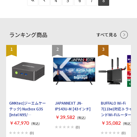
4
5
6
7
8
ランキング商品
すべて見る
1
2
3
GMKtec(ジーエムケー
JAPANNEXT JN-
BUFFALO Wi-Fi
テック) Nucbox G3S
IPS43U-M [43インチ]
7(11be)対応トライバ
[Intel N95/
ンドWi-Fiルーター
￥39,582
(税込)
RAM:16GB/
AirStation
￥47,970
￥35,082
(税込)
(税込)
SSD:512GB/ Windows
WXR9300BE6P [ブラ
(0)
11 Pro]
ック]
(0)
(0)