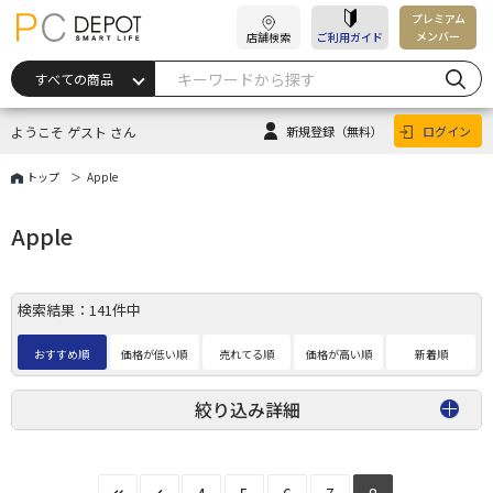
プレミアム
メンバー
店舗検索
ご利用ガイド
ようこそ ゲスト さん
新規登録
（無料）
ログイン
トップ
Apple
Apple
検索結果：141件中
おすすめ順
価格が低い順
売れてる順
価格が高い順
新着順
絞り込み詳細