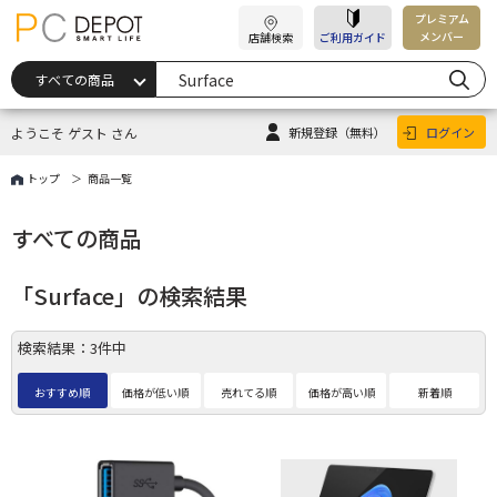
プレミアム
メンバー
店舗検索
ご利用ガイド
ようこそ ゲスト さん
新規登録
（無料）
ログイン
トップ
商品一覧
すべての商品
「Surface」の検索結果
検索結果：3件中
おすすめ順
価格が低い順
売れてる順
価格が高い順
新着順