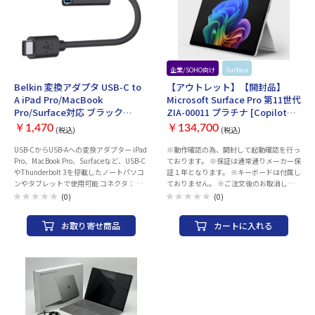
お取り寄せ
企業/SOHO向け
Surface
Belkin 変換アダプタ USB-C to
【アウトレット】【開封品】
A iPad Pro/MacBook
Microsoft Surface Pro 第11世代
Pro/Surface対応 ブラック
ZIA-00011 プラチナ [Copilot+
[F2CU036BTBLK-A]
PC/13型/Win11
￥1,470
￥134,700
(税込)
(税込)
Home/Snapdragon X Elite/メ
モリ16GB/SSD512GB/Office]
USB-CからUSB-Aへの変換アダプター iPad
※動作確認の為、開封して起動確認を行っ
Pro、MacBook Pro、Surfaceなど、USB-C
ております。 ※保証は通常通りメーカー保
やThunderbolt 3を搭載したノートパソコ
証１年となります。 ※キーボードは付属し
ンやタブレットで使用可能 コネクタ：
ておりません。 ※ご注文後のお取消しは
Type-C⇒Type-A（メス） データ転送速
承っておりません。予めご了承ください。
(0)
(0)
度：5Gbps 充電出力：1.5A ケーブル長
※修理・初期不良はメーカーサポートにて
さ：14cm
承っております。 商品のサポートに関する
お取り寄せ商品
カートに入れる
お問い合わせは、当店からの納品書をご用
意いただき、 下記サポートにご連絡くださ
い。 ※当店での返品・交換は行っており
ません。 ＜マイクロソフトサポート窓口
＞ TEL：0120-54-2244 営業時間： 9:00-
18:00（平日） 10:00-17:00（土曜日、日
曜日） ※メーカー指定休業日および祝日
を除く OS種類：Windows 11 Home スト