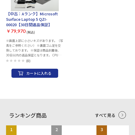
レージ容量：512GB メモリ容量：16GB
CPU：Snapdragon X Elite Office詳細：
Office Home and Business 2021Microsoft
【中古：Aランク】Microsoft
365 Basic（1年無料版） 本体インターフ
Surface Laptop 5 QZI-
ェイス： ・USB 4.0 / Thunderbolt 4対応
00020【30日間返品保証】
USB-C × 2:（充電 / データ転送 /
DisplayPort2.1） 画面サイズ：13インチ
￥79,970
(税込)
タッチ機能：10 ポイント マルチタッチ 画
面解像度： 2880x1920 Wi-Fi(無線LAN)：
※画面上部に小さいキズがあります。（写
Wi-Fi 7 (11be) Bluetooth：Bluetooth5.4
真をご参照ください） ※裏面ゴム足を交
WEBカメラ：フル HD フロント Surface
換しております。 ※保証は商品到着後、
Studio カメラ マイク：○ 重量：895g 幅x
30日以内の返品保証となります。 CPU：
高さx奥行：287x9.3x209 mm カラー：プ
第12世代 インテル Core i5 1235U(Alder
(0)
ラチナ
Lake)10コア メモリー：8GB (LPDDR5X)
ストレージ容量：SSD 256GB 光学ドライ
カートに入れる
ブ：なし ディスプレイサイズ：13.5イン
チ ディスプレイ解像度：2256x1504 有線
LAN：なし 無線LAN：Wi-Fi 6対応
(IEEE802.11ax/ac/a/b/g/n準拠)
Bluetooth：5.1 対応 USBポート：
USB3.1x1 USB4 Type-C、Thunderbolt4
兼用x1 映像出力端子：HDMI(外部出力)x1
消費電力：最大 約65W 本体サイズ：約
308x14.5x223 mm 質量：約1.27kg OS：
ランキング商品
すべて見る
Windows 11 Home 64bit Office：
Microsoft Office Home & Business 2021 主
な付属品：ACアダプター、電源コード、
1
2
3
Office ライセンスカード