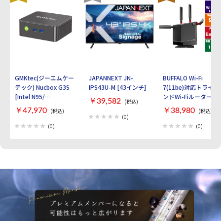
GMKtec(ジーエムケー
JAPANNEXT JN-
BUFFALO Wi-Fi
テック) Nucbox G3S
IPS43U-M [43インチ]
7(11be)対応トライバ
[Intel N95/
ンドWi-Fiルーター
￥39,582
(税込)
RAM:16GB/
AirStation
￥47,970
￥38,980
(税込)
(税込)
SSD:512GB/ Windows
WXR9300BE6P [ブラ
(0)
11 Pro]
ック]
(0)
(0)