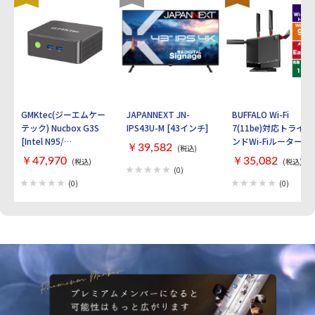
GMKtec(ジーエムケー
JAPANNEXT JN-
BUFFALO Wi-Fi
テック) Nucbox G3S
IPS43U-M [43インチ]
7(11be)対応トライバ
[Intel N95/
ンドWi-Fiルーター
￥39,582
(税込)
RAM:16GB/
AirStation
￥47,970
￥35,082
(税込)
(税込)
SSD:512GB/ Windows
WXR9300BE6P [ブラ
(0)
11 Pro]
ック]
(0)
(0)