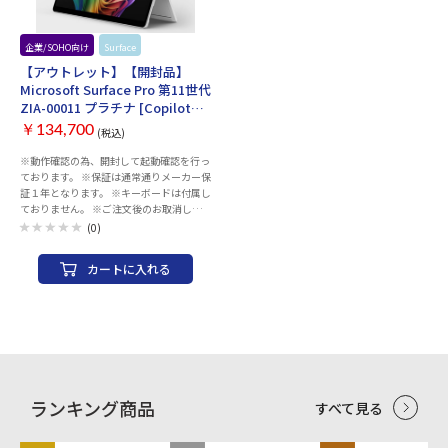
企業/SOHO向け
Surface
【アウトレット】【開封品】
Microsoft Surface Pro 第11世代
ZIA-00011 プラチナ [Copilot+
PC/13型/Win11
￥134,700
(税込)
Home/Snapdragon X Elite/メ
モリ16GB/SSD512GB/Office]
※動作確認の為、開封して起動確認を行っ
ております。 ※保証は通常通りメーカー保
証１年となります。 ※キーボードは付属し
ておりません。 ※ご注文後のお取消しは
承っておりません。予めご了承ください。
(0)
※修理・初期不良はメーカーサポートにて
承っております。 商品のサポートに関する
カートに入れる
お問い合わせは、当店からの納品書をご用
意いただき、 下記サポートにご連絡くださ
い。 ※当店での返品・交換は行っており
ません。 ＜マイクロソフトサポート窓口
＞ TEL：0120-54-2244 営業時間： 9:00-
18:00（平日） 10:00-17:00（土曜日、日
曜日） ※メーカー指定休業日および祝日
を除く OS種類：Windows 11 Home スト
レージ容量：512GB メモリ容量：16GB
ランキング商品
すべて見る
CPU：Snapdragon X Elite Office詳細：
Office Home and Business 2021Microsoft