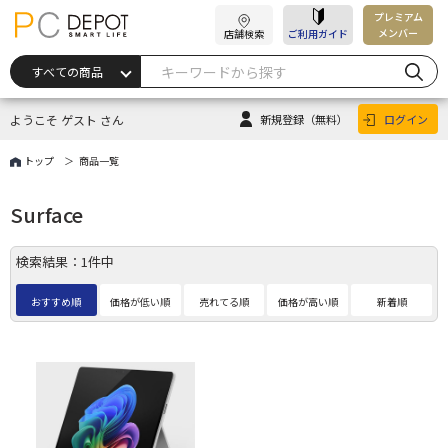
プレミアム
メンバー
店舗検索
ご利用ガイド
ようこそ ゲスト さん
新規登録
（無料）
ログイン
トップ
商品一覧
Surface
検索結果：1件中
おすすめ順
価格が低い順
売れてる順
価格が高い順
新着順