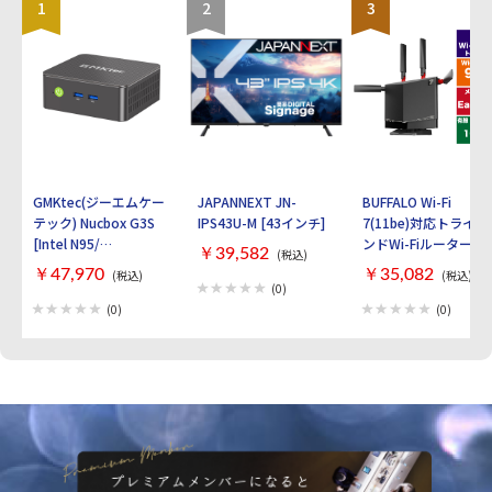
365 Basic（1年無料版） 本体インターフ
1
2
3
ェイス： ・USB 4.0 / Thunderbolt 4対応
USB-C × 2:（充電 / データ転送 /
DisplayPort2.1） 画面サイズ：13インチ
タッチ機能：10 ポイント マルチタッチ 画
面解像度： 2880x1920 Wi-Fi(無線LAN)：
Wi-Fi 7 (11be) Bluetooth：Bluetooth5.4
WEBカメラ：フル HD フロント Surface
Studio カメラ マイク：○ 重量：895g 幅x
高さx奥行：287x9.3x209 mm カラー：プ
ラチナ
GMKtec(ジーエムケー
JAPANNEXT JN-
BUFFALO Wi-Fi
テック) Nucbox G3S
IPS43U-M [43インチ]
7(11be)対応トライバ
[Intel N95/
ンドWi-Fiルーター
￥39,582
(税込)
RAM:16GB/
AirStation
￥47,970
￥35,082
(税込)
(税込)
SSD:512GB/ Windows
WXR9300BE6P [ブラ
(0)
11 Pro]
ック]
(0)
(0)