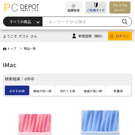
プレミアム
メンバー
店舗検索
ご利用ガイド
ようこそ ゲスト さん
新規登録
（無料）
ログイン
トップ
商品一覧
iMac
検索結果：6件中
おすすめ順
価格が低い順
売れてる順
価格が高い順
新着順