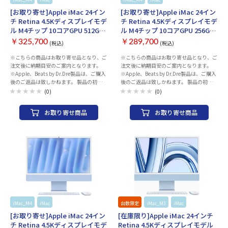
量：SSD：512GB
[お取り寄せ]Apple iMac 24イン
[お取り寄せ]Apple iMac 24イン
チ Retina 4.5Kディスプレイモデ
チ Retina 4.5Kディスプレイモデ
ル M4チップ 10コアGPU 512GB
ル M4チップ 10コアGPU 256GB
SSD 16GBメモリ MWV03J/A [グ
SSD 16GBメモリ MWV13J/A[ブ
￥325,700
￥289,700
(税込)
(税込)
リーン]
ルー]
※こちらの商品はお取り寄せ品となり、ご
※こちらの商品はお取り寄せ品となり、ご
注文後に納期目安のご案内となります。
注文後に納期目安のご案内となります。
※Apple、Beats by Dr.Dre製品は、ご購入
※Apple、Beats by Dr.Dre製品は、ご購入
後のご返品は致しかねます。 製品の初期不
後のご返品は致しかねます。 製品の初期不
良・故障につきましては、Appleサポート
良・故障につきましては、Appleサポート
(0)
(0)
センターまでお問い合わせのほどお願いい
センターまでお問い合わせのほどお願いい
たします。 製品には保証書が付属致しませ
たします。 製品には保証書が付属致しませ
お取り寄せ商品
お取り寄せ商品
ん。保証の際には、納品書（購入証明書）
ん。保証の際には、納品書（購入証明書）
が必要となりますので、大切に保管くださ
が必要となりますので、大切に保管くださ
い。 AppleCareサービス＆サポートライ
い。 AppleCareサービス＆サポートライ
ン 電話番号：0120-27753-5 シリーズ名：
ン 電話番号：0120-27753-5 ・「M4」チ
iMac 発売時期：Late 2024 筐体：液晶一
ップとパーソナルインテリジェントシステ
体 CPU種類：Apple M4チップ コア数：10
ム「Apple Intelligence」を搭載した、10
コア メモリ容量：16 GB メモリ種類：ユ
コアGPU 24型「iMac」。ストレージは
ニファイドメモリ ビデオチップ：Apple
256GB、メモリーは16GB。 ・「M1」搭
M4チップ 10コアGPU 16コアNeural
載の「iMac」と比べて、日々の生産性で
Engine 画面サイズ：24 インチ 解像度：
は最大1.7倍高速、写真の編集やゲームの
4480x2520 ワイド画面：○ ストレージ容
ような負荷の高いワークフローでは最大
量：SSD：512GB
2.1倍高速になっている。 ・デスクビュー
iMac_M4
iMac
Apple
台数限定
iMac_M3
iMac
に対応した12MPセンターフレームカメラ
[お取り寄せ]Apple iMac 24イン
[在庫限り]Apple iMac 24インチ
でビデオ通話機能が向上。「Magic
チ Retina 4.5Kディスプレイモデ
Retina 4.5Kディスプレイモデル