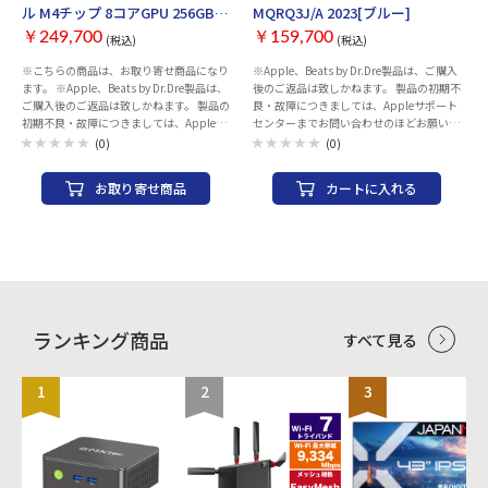
Mouse」「Touch ID搭載Magic Keyboard」
ル M4チップ 8コアGPU 256GB
MQRQ3J/A 2023[ブルー]
が付属する。
SSD 16GBメモリ MWUF3J/A
￥249,700
￥159,700
(税込)
(税込)
2024[ブルー]
※こちらの商品は、お取り寄せ商品になり
※Apple、Beats by Dr.Dre製品は、ご購入
ます。 ※Apple、Beats by Dr.Dre製品は、
後のご返品は致しかねます。 製品の初期不
ご購入後のご返品は致しかねます。 製品の
良・故障につきましては、Appleサポート
初期不良・故障につきましては、Appleサ
センターまでお問い合わせのほどお願いい
ポートセンターまでお問い合わせのほどお
たします。 製品には保証書が付属致しませ
(0)
(0)
願いいたします。 製品には保証書が付属致
ん。保証の際には、納品書（購入証明書）
しません。保証の際には、納品書（購入証
が必要となりますので、大切に保管くださ
お取り寄せ商品
カートに入れる
明書）が必要となりますので、大切に保管
い。 AppleCareサービス＆サポートライ
ください。 AppleCareサービス＆サポー
ン 電話番号：0120-27753-5 シリーズ名：
トライン 電話番号：0120-27753-5 シリー
iMac 発売時期：Late 2023 筐体：液晶一
ズ名：iMac 発売時期：Late 2024 筐体：
体 CPU種類：Apple M3チップ コア数：8
液晶一体 CPU種類：Apple M4チップ コア
コア メモリ容量：8 GB メモリ種類：ユニ
数：8コア メモリ容量：16 GB メモリ種
ファイドメモリ ビデオチップ：Apple M3
類：ユニファイドメモリ ビデオチップ：
チップ 10コアGPU 16コアNeural Engine
Apple M4チップ 8コアGPU 16コアNeural
画面サイズ：24 インチ 解像度：
Engine 画面サイズ：24 インチ 解像度：
4480x2520 ワイド画面：○ ストレージ容
ランキング商品
すべて見る
4480x2520 ワイド画面：○ ストレージ容
量：SSD：256GB
量：SSD：256GB
1
2
3