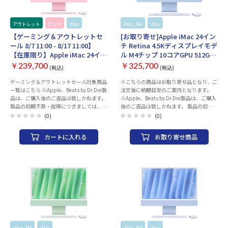
アウトレット
ピンク
iMac
iMac_M4
iMac
Apple
【ゲーミング＆アウトレットセ
[お取り寄せ]Apple iMac 24イン
ール 8/7 11:00 - 8/17 11:00】
チ Retina 4.5Kディスプレイモデ
【在庫限り】Apple iMac 24イン
ル M4チップ 10コアGPU 512GB
チ Retina 4.5Kディスプレイモデ
SSD 16GBメモリ MWV33J/A
￥239,700
￥325,700
(税込)
(税込)
ル M4チップ 10コアGPU 512GB
2024[ブルー]
SSD 16GBメモリ MWV53J/A [ピ
ゲーミング＆アウトレットセール対象商品
※こちらの商品はお取り寄せ品となり、ご
一覧はこちら ※Apple、Beats by Dr.Dre製
注文後に納期目安のご案内となります。
ンク]
品は、ご購入後のご返品は致しかねます。
※Apple、Beats by Dr.Dre製品は、ご購入
製品の初期不良・故障につきましては、
後のご返品は致しかねます。 製品の初期不
Appleサポートセンターまでお問い合わせ
良・故障につきましては、Appleサポート
(0)
(0)
のほどお願いいたします。 製品には保証書
センターまでお問い合わせのほどお願いい
が付属致しません。保証の際には、納品書
たします。 製品には保証書が付属致しませ
カートに入れる
お取り寄せ商品
（購入証明書）が必要となりますので、大
ん。保証の際には、納品書（購入証明書）
切に保管ください。 AppleCareサービス
が必要となりますので、大切に保管くださ
＆サポートライン 電話番号：0120-
い。 AppleCareサービス＆サポートライ
27753-5 シリーズ名：iMac 発売時期：
ン 電話番号：0120-27753-5 シリーズ名：
Late 2024 筐体：液晶一体 CPU種類：
iMac 発売時期：Late 2024 筐体：液晶一
Apple M4チップ コア数：10コア メモリ容
体 CPU種類：Apple M4チップ コア数：10
量：16 GB メモリ種類：ユニファイドメモ
コア メモリ容量：16 GB メモリ種類：ユ
リ ビデオチップ：Apple M4チップ 10コア
ニファイドメモリ ビデオチップ：Apple
GPU 16コアNeural Engine 画面サイズ：
M4チップ 10コアGPU 16コアNeural
24 インチ 解像度：4480x2520 ワイド画
Engine 画面サイズ：24 インチ 解像度：
面：○ ストレージ容量：SSD：512GB
4480x2520 ワイド画面：○ ストレージ容
iMac_M4
iMac
Apple
iMac_M4
iMac
Apple