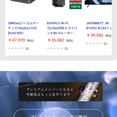
GMKtec(ジーエムケー
BUFFALO Wi-Fi
JAPANNEXT JN-
テック) Nucbox G3S
7(11be)対応トライバ
IPS43U-M [43インチ]
[Intel N95/
ンドWi-Fiルーター
￥39,582
(税込)
RAM:16GB/
AirStation
￥47,970
￥35,082
(税込)
(税込)
SSD:512GB/ Windows
WXR9300BE6P [ブラ
(0)
11 Pro]
ック]
(0)
(0)
プレミアムメンバーのご案内