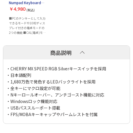
Numpad Keyboard
[K733-RGBTI]
￥4,980
(税込)
■PCのテンキーとして入力
できるモードや10桁ディス
プレイ付きの電卓モードの
2つの機能 ■CAL(電卓)モー
ドで計算した数値をPCの
Excelや入力画面へ直接転送
インターフェース：キーボ
商品説明
ードに対応したUSB Aポー
ト キーボードタイプ：テン
キーボード キー数：22キ...
・CHERRY MX SPEED RGB Silverキースイッチを採用
・日本語配列
・1,680万色で発色するLEDバックライトを採用
・全キーにマクロ設定が可能
・Nキーロールオーバー、アンチゴースト機能に対応
・Windowsロック機能対応
・USBパススルーポート搭載
・FPS/MOBAキーキャップやパームレストを付属