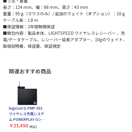
■寸法・重量
長さ：124 mm、幅：68 mm、高さ：43 mm
重量：95 g（マウスのみ）/ 追加のウェイト（オプション）：10 g
ケーブル長：1.8 m
■保証情報：2年間無償保証
■梱包内容：製品本体、LIGHTSPEED ワイヤレスレシーバー 、充
電/データケーブル、レシーバー延長アダプター、10gのウェイト、
取扱説明書、保証書、保証規定
関連おすすめ商品
logicool G-PMP-001
ワイヤレス充電システ
ム POWERPLAY Gシリ
ーズ
￥21,450
(税込)