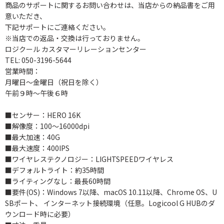
商品のサポートに関するお問い合わせは、当店からの納品書をご用
意いただき、
下記サポートにご連絡ください。
※当店での返品・交換は行っておりません。
ロジクール カスタマーリレーションセンター
TEL: 050-3196-5644
営業時間：
月曜日～金曜日（祝日を除く）
午前９時～午後６時
■センサー：HERO 16K
■解像度：100～16000dpi
■最大加速：40G
■最大速度：400IPS
■ワイヤレステクノロジー：LIGHTSPEEDワイヤレス
■デフォルトライト：約35時間
■ライティングなし：最長60時間
■要件(OS)：Windows 7以降、macOS 10.11以降、Chrome OS、U
SBポート、 インターネット接続環境（任意。Logicool G HUBのダ
ウンロード時に必要）