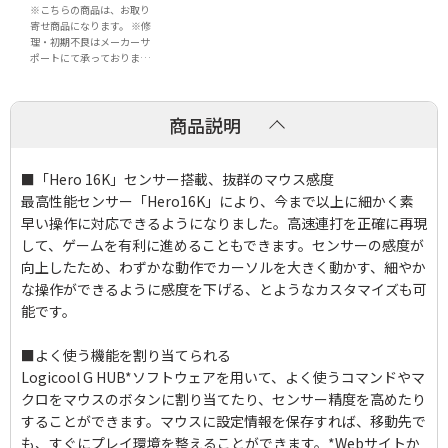
※こちらの商品は、お取り
寄せ商品になります。 ※修
理・初期不良はメーカーサ
ポートにて承っておりま
す。 商品のサポートに関す
るお問い合わせは、当店か
らの納品書をご用意いただ
商品説明
き、 下記サポートにご連絡
ください。 ※当店での返
品・交換は行っておりませ
ん。 ロジクール カス...
■「Hero 16K」センサー搭載、抜群のマウス感度
最高性能センサー「Hero16K」により、今まで以上に細かく素
早い操作に対応できるようになりました。高速連打を正確に再現
して、ゲームを有利に進めることもできます。センサーの感度が
向上したため、わずかな動作でカーソルを大きく動かす、細やか
な操作ができるように感度を下げる、とようなカスタマイズも可
能です。
■よく使う機能を割り当てられる
Logicool G HUB*ソフトウェアを用いて、よく使うコマンドやマ
クロをマウスのボタンに割り当てたり、センサー精度を高めたり
することができます。マウスに設定情報を保存すれば、移動先で
も、すぐにプレイ環境を整えることができます。*Webサイトか