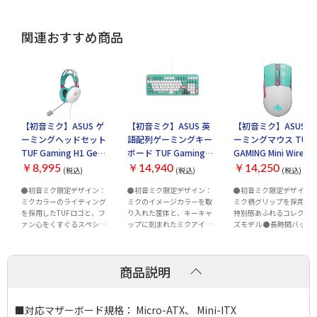
関連おすすめ商品
【初音ミク】ASUS ゲ
【初音ミク】ASUS 英
【初音ミク】ASUS ゲ
ーミングヘッドセット
語配列ゲーミングキー
ーミングマウス TUF
TUF Gaming H1 Gen II
ボード TUF Gaming
GAMING Mini Wireles
Hatsune Miku Edition
K3 Gen II Hatsune
Mouse Hatsune Miku
￥8,995
￥14,940
￥14,250
(税込)
(税込)
(税込)
TUF/H1/G2/MIKU
Miku Edition
Edition
●初音ミク限定デザイン：
●初音ミク限定デザイン：
●初音ミク限定デザイン
TUF/K3/G2/RED/MIKU
TUF/MINI/WL/MIKU
ミクカラーのライティング
ミクのイメージカラーを取
ミク柄グリップを採用し
を採用したTUFロゴと、フ
り入れた筐体と、キーキャ
特別感あふれるコレクタ
ァン心をくすぐるスペシャ
ップに刻まれたミクアイコ
ズモデル ●長時間バッテリ
ルビジュアル ●軽量かつ快
ンが、あなたのデスクを彩
ー：Bluetooth接続時で最
適な装着感：297gの軽量設
る。 ●96%レイアウトのコ
134時間、2.4GHzでも12
計に加え、メタルサスペン
ンパクト設計：テンキー付
時間の連続使用が可能
商品説明
ションバンド＆ソフトなPU
きながら省スペース、デス
（RGBオフ時） ●超軽量・
ストラップで長時間でも快
クの自由度を確保 ●ガスケ
左右対称デザイン：わず
適 ●インラインコントロー
ットマウント構造＋吸音フ
65gの軽量設計で、左右対
ル搭載：音量調整...
ォーム：静音性と心地よ...
称の...
■対応マザーボード規格： Micro-ATX、 Mini-ITX