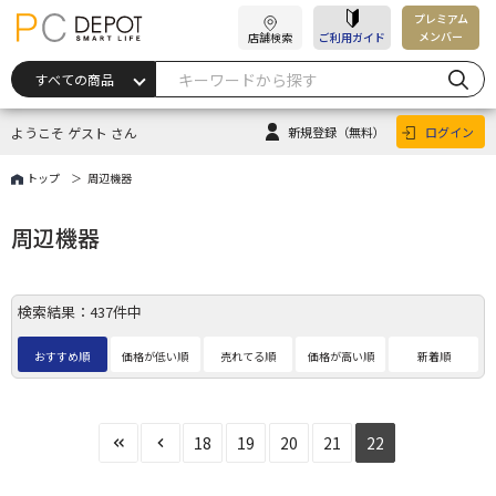
プレミアム
メンバー
店舗検索
ご利用ガイド
ようこそ ゲスト さん
新規登録
（無料）
ログイン
トップ
周辺機器
周辺機器
検索結果：437件中
おすすめ順
価格が低い順
売れてる順
価格が高い順
新着順
18
19
20
21
22