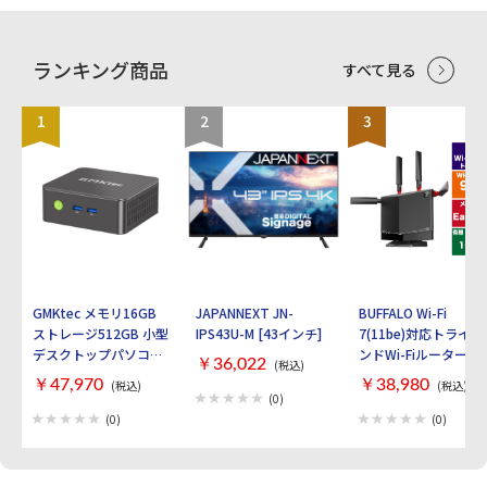
ランキング商品
すべて見る
1
2
3
GMKtec メモリ16GB
JAPANNEXT JN-
BUFFALO Wi-Fi
ストレージ512GB 小型
IPS43U-M [43インチ]
7(11be)対応トライバ
デスクトップパソコン
ンドWi-Fiルーター
￥36,022
(税込)
GMKtec NucBox G3S
AirStation
￥47,970
￥38,980
(税込)
(税込)
GMK-G3S-16/512-
WXR9300BE6P [ブラ
(0)
W11PRO(N95)
ック]
(0)
(0)