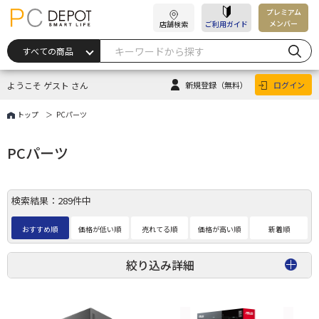
プレミアム
メンバー
店舗検索
ご利用ガイド
ようこそ ゲスト さん
新規登録
（無料）
ログイン
トップ
PCパーツ
PCパーツ
検索結果：289件中
おすすめ順
価格が低い順
売れてる順
価格が高い順
新着順
絞り込み詳細