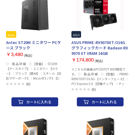
Antec
ASUS
Antec ST20M ミニタワー PCケ
ASUS PRIME-RX9070XT-O16G
ース ブラック
グラフィックカード Radeon RX
9070 XT VRAM 16GB
￥3,480
(税込)
￥174,800
(税込)
◇ 製 品 詳 細 ◇ 【型番】：ST20M
【ケースタイプ】：ミニタワー 【カラ
※こちらの価格はPCDEPOT WEB限定で
ー】：ブラック 【素材】：スチール 【対
す。 ◇ 製 品 詳 細 ◇ 【型番】：PRIME-
応マザーボード】：Micro ATX / ITX 【5.25
RX9070XT-O16G 【インターフェース】：
インチベイ】：- 【3.5インチシャドウベ
PCI Express 5.0 【搭載チップ】 ・チップ
(0)
イ】：1(3.5/2.5インチ共用) 【2.5インチ
メーカー：AMD ・グラフィックチップ：
(0)
シャドウベイ】：1 【拡張スロット】：4
Radeon RX 9070 XT ・コアクロック：
【拡張カードスペース】：最大265 mm
3010 MHz (Boost Clock) 【VRAM】 ・メモ
カートに入れる
カートに入れる
【対応電源】：160 mmまで (ATX規格)
リ規格：GDDR6 ・メモリ容量：16GB ・
【搭載電源容量】：非搭載 【対応CPUク
メモリ速度：20 Gbps ・メモリバス幅：
ーラー高さ】：最大150 mm 【対応ラジエ
256bit 【電源】 ・推奨電源要件：750W
ータサイズ】 フロント：- トッ
・補助電源：8pin x3 【インターフェー
プ：- サイド：- リア：- ボト
ス】 ・HDMI：2.1b x 1 ・DisplayPort：
ム：- 【標準搭載ファン】 フロント：-
2.1a x3 ・Type-C：- ・最大解像度：7680
トップ：- サイド：- リア：
x 4320 ・画面出力数：4 【冷却】：空冷フ