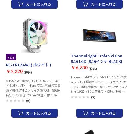
カートに入れる
カートに入れる
○ ■PWM：○ ■コネクタ： ■ファン数
量：3枚 ■干渉軽減： ■色：ブラック
Thermalright Trofeo Vision
NZXT
9.16 LCD [9.16インチ BLACK]
RC-TR120-W1( ホワイト )
￥6,730
(税込)
￥9,220
(税込)
Thermalrightブランドの9.16インチIPSデ
対応OS Windows 11 / 10 対応マザーボー
ィスプレイ搭載ガジェット、磁力でPCケ
ド E-ATX、ATX、Micro-ATX、Mini-ATX 電
ースに固定が可能 9.16インチIPSディスプ
源 PWM対応4ピン サイズ(W/D/H) 幅66x
レイ 1920x480の解像度 ・日時、時刻、曜
奥行159x 高さ120 mm 重量 本体 750g 内
日、テキストの表示 ・CPU、GPU、メモ
(0)
容物 ヒートシンク（x1・アルミニウム
(0)
リ、HDD、ネットワーク、ファンなどの各
製） F120 RGB（x1・発光ファン） ファン
種ステータスの表示 ・画面の角度や明る
クリップ（x4・増設用含む） Intel Socket
さの調整 プリセットされたテーマやテン
カートに入れる
カートに入れる
LGA1700用バックプレート（x1） Intel
プレートのギャラリーなどの変更 ・ご自
Socket LGA1200/115x用バックプレート
身で用意した背景画像と背景動画の変更
（x1） Intelリテンションブラケット
・メディアプレイヤー機能（音声は出ませ
（x2・搭載済） AMDリテンションブラケ
ん） ・Push Flow機能、ご自身のPC画面
ット（x2） 皿ネジ（x2・搭載済） AMDス