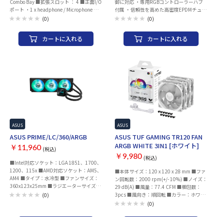
Combo Bay ■拡張スロット ： 4 ■正面I/O
御に対応 ・専用RGBコントローラーハブ
ポート ・1 x headphone / Microphone ・2
付属 ・信頼性を高めた高密度EPDMチュー
x USB 3.2 Gen1 ・1 x USB 3.2 Gen 2x2
ブ ・メンテナンスフリー、長期3年製品保
(0)
(0)
Type C ■ラジエーターサポート (最上部)
証付帯 ・Antec Vortex Lum 360 ARGB
： 360 mm ■冷却サポート (最上部) ： 3 x
White
カートに入れる
カートに入れる
120 mm, 2 x 140 mm ■冷却サポート (背
面) ： 1 x 120 mm ■Pre-Installed Fan
(Side) ： 2 x 120 mm, ARGB ■CPUクーラ
ーの最大高さ ： 175 mm ■GPUの最大長
： 420 mm ■PSUの最大長 ： 200 mm ■
寸法 ： 441 x 236 x 460 mm ■重量 ： 9 Kg
ASUS
ASUS CPUクーラー
ASUS
ASUS PRIME/LC/360/ARGB
ASUS TUF GAMING TR120 FAN
ARGB WHITE 3IN1 [ホワイト]
￥11,960
(税込)
￥9,980
(税込)
■Intel対応ソケット：LGA 1851、1700、
1200、115x ■AMD対応ソケット：AM5、
■本体サイズ：120 x 120 x 28 mm ■ファ
AM4 ■タイプ：水冷型 ■ファンサイズ：
ン回転数：2000 rpm(+/- 10%) ■ノイズ：
360x123x25mm ■ラジエーターサイズ：
29 dB(A) ■風量：77.4 CFM ■梱包数：
397x120x27mm ■最大ファン風量：75.7
3pcs ■風向き：順回転 ■カラー：ホワイ
(0)
CFM ■最大ファン回転数：600 - 2200
ト
(0)
RPM +/- 10% ■ノイズレベル： ■ロープロ
ファイル対応： ■LEDライティング対応：