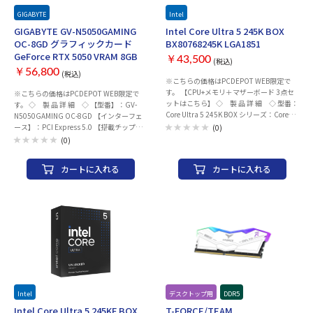
GIGABYTE
Intel
GIGABYTE GV-N5050GAMING
Intel Core Ultra 5 245K BOX
OC-8GD グラフィックカード
BX80768245K LGA1851
GeForce RTX 5050 VRAM 8GB
￥43,500
(税込)
￥56,800
(税込)
※こちらの価格はPCDEPOT WEB限定で
す。 【CPU+メモリ＋マザーボード 3点セ
※こちらの価格はPCDEPOT WEB限定で
ットはこちら】 ◇ 製 品 詳 細 ◇ 型番：
す。 ◇ 製 品 詳 細 ◇ 【型番】：GV-
Core Ultra 5 245K BOX シリーズ：Core
N5050GAMING OC-8GD 【インターフェ
Ultra Processors (Series 2) ソケット形
ース】：PCI Express 5.0 【搭載チップ】
(0)
状：LGA1851 クロック周波数 ・Pコア：
・チップメーカー：NVIDIA ・グラフィッ
(0)
4.2 GHz ・Eコア：3.6 GHz 最大動作クロ
クチップ：GeForce RTX 5050 ・コアクロ
ック周波数 ・Pコア：5.2 GHz ・Eコア：
ック：Boost：2632 MHz 【VRAM】 ・メ
カートに入れる
カートに入れる
4.6 GHz コア数：14 (6P+8E) スレッド
モリ規格：GDDR6 ・メモリ容量：8GB ・
数：14 三次キャッシュ：24 MB 二次キャ
メモリ速度：20 Gbps ・メモリバス幅：
ッシュ：26 MB グラフィック機能：Intel
128bit 【電源】 ・推奨電源要件：550 W
Graphics TDP・PBP：125 W CPUクーラ
・補助電源：8pin x1 【インターフェー
ー：別売り メーカー：Intel 商品型番：
ス】 ・HDMI：2.1b x2 ・DisplayPort：
BX80768245K
2.1b x2 ・Type-C：- ・最大解像度：7680
x 4320 ・画面出力数：4 【冷却】：空冷フ
ァン 【本体サイズ】：(ブラケットを除
く)280 x 117 x 40 mm 【JAN】：
4988755073868 【メーカー】：
GIGABYTE ※ご購入商品に初期不良含め不
具合が発生した場合、メーカー修理対応と
Intel
デスクトップ用
DDR5
なります。 又、開封・未開封にかかわら
Intel Core Ultra 5 245KF BOX
T-FORCE/TEAM