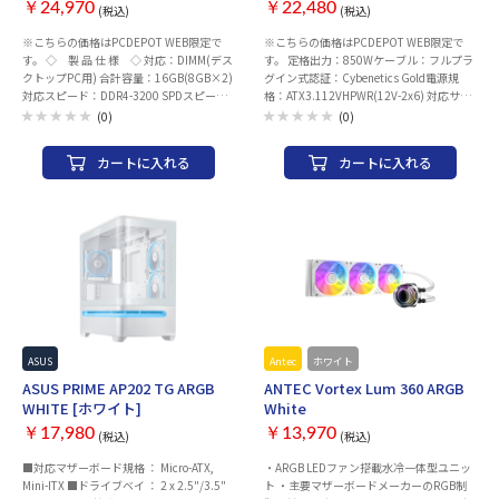
RM850e White 2025
￥24,970
￥22,480
(税込)
(税込)
※こちらの価格はPCDEPOT WEB限定で
※こちらの価格はPCDEPOT WEB限定で
す。 ◇ 製 品 仕 様 ◇ 対応：DIMM(デス
す。 定格出力：850Wケーブル：フルプラ
クトップPC用) 合計容量：16GB(8GB×2)
グイン式認証：Cybenetics Gold電源規
対応スピード：DDR4-3200 SPDスピー
格：ATX3.112VHPWR(12V-2x6) 対応サイ
ド：DDR4-2133
ズ規格：ATX本体サイズ：
(0)
(0)
150(W)×86(H)×140(D) mm
カートに入れる
カートに入れる
ASUS
ASUS PCケース
Antec
ホワイト
ASUS PRIME AP202 TG ARGB
ANTEC Vortex Lum 360 ARGB
WHITE [ホワイト]
White
￥17,980
￥13,970
(税込)
(税込)
■対応マザーボード規格 ： Micro-ATX,
・ARGB LEDファン搭載水冷一体型ユニッ
Mini-ITX ■ドライブベイ ： 2 x 2.5"/3.5"
ト ・主要マザーボードメーカーのRGB制