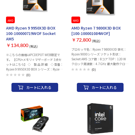
1×120 mm ボトム：- 【搭載可能ファ
ァン 【本体サイズ】：312 x 130 x 50 mm
ン】 フロント：- トップ：-
【JAN】：197105829589 【メーカ
サイド：- リア：1×120 mm ボト
ー】：ASUS ※ご購入商品に初期不良含め
ム：- 【フロントポート】 USB：
不具合が発生した場合、修理対応となりま
1×USB 3.0/1×USB 2.0 オーディオ：
す。 又、開封・未開封にかかわらず、お客
AMD
AMD
1×オーディオ in/out 【本体サイズ】：
様のご都合による返品・返金は致しかねま
AMD Ryzen 9 9950X3D BOX
AMD Ryzen 7 9800X3D BOX
275 x 180 x 352 mm (DxWxH) 【重量】：
す、ご了承ください。
100-100000719WOF Socket
[100-100001084WOF]
約2.01 kg 【JAN】：761345102711 【メ
AM5
ーカー】：Antec
￥72,800
(税込)
￥134,800
(税込)
プロセッサ名：Ryzen 7 9800X3D 世代：
Ryzen 9000シリーズ ソケット形状：
※こちらの価格はPCDEPOT WEB限定で
Socket AM5 コア数：8コア TDP：120 W
す。 【CPU+メモリ＋マザーボード 3点セ
クロック周波数：4.7GHz 最大動作クロッ
ットはこちら】 ◇ 製 品 詳 細 ◇ 型番：
ク周波数：5.2 GHz スレッド数：16 マル
Ryzen 9 9950X3D BOX シリーズ：Ryzen
(0)
チスレッド：○ 三次キャッシュ：96 MB
9000 シリーズ ソケット形状：Socket AM5
(0)
二次キャッシュ：8MB グラフィックス：
クロック周波数：4.3 GHz 最大動作クロッ
Radeon Graphics AMD SocketAM5 CPU一
ク周波数：5.7 GHz コア数：16 スレッド
カートに入れる
カートに入れる
覧※はこちら AMD SocketAM5 マザーボー
数：32 三次キャッシュ：128 MB 二次キャ
ド一覧※はこちら AMD SocketAM5対応
ッシュ：16 MB グラフィック機能：
CPUクーラー一覧はこちら ※同一ソケッ
Radeon Graphics TDP・PBP：170 W CPU
トの製品一覧です。組み合わせにより非対
クーラー：別売り メーカー：AMD 商品型
応のものがある場合がございます。対応を
番：100-100000719WOF
ご確認の上ご購入下さい。