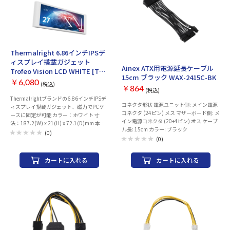
の一部を指定範囲して本製品のディプレイ
リーブ（x4） AMD用ネジ（x4・#6-32）
内に表示 ・Layer Mask機能、画面内に線
NZXT高性能サーマルペースト 1g（x1）
を引いたり四角や丸で囲ったりなどのエデ
NZXT RGB（オス）～5V ARGB（メス）接
ィット機能はなく、 PNG画像をご自身で
続ケーブル（x1・200mm） 対応ソケット
作成して画面上に重ねわせる仕様です。
Intel : 1700、115x、1200 AMD : AM5、
AM4 対応アプリ NZXT CAM 冷却プレート
Thermalright 6.86インチIPSデ
銅製 : 40 x 35 mm ヒートパイプ 銅製 : 4本
AINEX
ィスプレイ搭載ガジェット
ヒートシンク アルミニウム製 ファン
Ainex ATX用電源延長ケーブル
Trofeo Vision LCD WHITE [TH-
■F120RGB（発光モデル） サイズ : 120 x
15cm ブラック WAX-2415C-BK
TVLCD-WH]
120 x 26 mm 回転数 : 500 ～ 1800 ± 300
￥6,080
(税込)
￥864
RPM 風量 : 13.94 ～ 50.18 CFM 静圧 : 0.75
(税込)
～ 2.7 mm-H2O ノイズ : 17.2 ～ 27.5 dBA
Thermalrightブランドの6.86インチIPSデ
コネクタ形状 電源ユニット側: メイン電源
軸受け : Fluid Dynamic Bearing 消費電力 :
ィスプレイ搭載ガジェット、磁力でPCケ
コネクタ (24ピン) メス マザーボード側: メ
DC12V、0.18A、2.16W 端子 : PWM 4ピン
ースに固定が可能 カラー：ホワイト 寸
イン電源コネクタ (20+4ピン) オス ケーブ
平均故障時間 : 6万時間 保証期間： ご購入
法：187.2(W) x 21(H) x 72.1(D)mm 本体
ル長: 15cm カラー: ブラック
日より2年間
重量：183g ディスプレイサイズ：6.86イ
(0)
(0)
ンチ IPS 60Hz ディスプレイ解像度：1280
x 480 ディスプレイ側コネクタ：USB
Type-C 保証期間：1年間 付属品：USBヘ
カートに入れる
カートに入れる
ッダピン接続ケーブル、USBヘッダピン
→TYPE-A変換USBケーブル