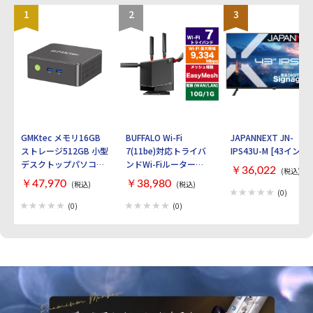
1
2
3
GMKtec メモリ16GB
BUFFALO Wi-Fi
JAPANNEXT JN-
ストレージ512GB 小型
7(11be)対応トライバ
IPS43U-M [43インチ]
デスクトップパソコン
ンドWi-Fiルーター
￥36,022
(税込)
GMKtec NucBox G3S
AirStation
￥47,970
￥38,980
(税込)
(税込)
GMK-G3S-16/512-
WXR9300BE6P [ブラ
(0)
W11PRO(N95)
ック]
(0)
(0)