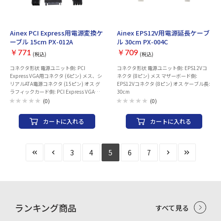
AINEX
AINEX
Ainex PCI Express用電源変換ケ
Ainex EPS12V用電源延長ケーブ
ーブル 15cm PX-012A
ル 30cm PX-004C
￥771
￥709
(税込)
(税込)
コネクタ形状 電源ユニット側: PCI
コネクタ形状 電源ユニット側: EPS12Vコ
Express VGA用コネクタ (6ピン) メス、シ
ネクタ (8ピン) メス マザーボード側:
リアルATA電源コネクタ (15ピン) オス グ
EPS12Vコネクタ (8ピン) オス ケーブル長:
ラフィックカード側: PCI Express VGA用
30cm
コネクタ (8ピン) オス ケーブル長: 15cm
(0)
(0)
カートに入れる
カートに入れる
3
4
5
6
7
ランキング商品
すべて見る