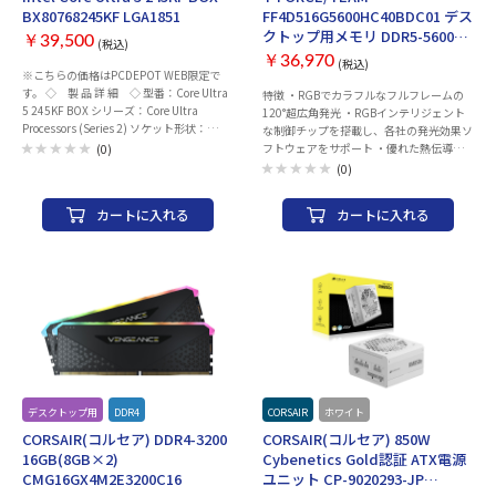
ず、お客様のご都合による返品・返金は致
BX80768245KF LGA1851
FF4D516G5600HC40BDC01 デス
しかねます、ご了承ください。
クトップ用メモリ DDR5-5600
￥39,500
(税込)
8GB×2枚(計16GB)
￥36,970
(税込)
※こちらの価格はPCDEPOT WEB限定で
す。 ◇ 製 品 詳 細 ◇ 型番：Core Ultra
特徴 ・RGBでカラフルなフルフレームの
5 245KF BOX シリーズ：Core Ultra
120°超広角発光 ・RGBインテリジェント
Processors (Series 2) ソケット形状：
な制御チップを搭載し、各社の発光効果ソ
LGA1851 クロック周波数 ・Pコア：4.2
フトウェアをサポート ・優れた熱伝導率
(0)
GHz ・Eコア：3.6 GHz 最大動作クロック
を備えた放熱用シリコンを使用して放熱効
(0)
周波数 ・Pコア：5.2 GHz ・Eコア：4.6
率を追求 ◇ 仕 様 ◇ 対応：デスクトッ
GHz コア数：14 (6P+8E) スレッド数：14
プ用 DDR5 容量：16GB(8GB×2枚) 規
カートに入れる
カートに入れる
三次キャッシュ：24 MB 二次キャッシュ：
格：PC5-44800 (DDR5-5600) レイテン
26 MB グラフィック機能：非搭載 TDP・
シ：40 電圧：1.2V 互換性：XMP 3.0 /
PBP：125 W CPUクーラー：別売り メーカ
EXPO 冷却：ヒートシンクあり ライティン
ー：Intel 商品型番：BX80768245KF
グ：RGBあり メーカー保証期間：限定永
久保証 製品型番：
FF4D516G5600HC40BDC01
デスクトップ用
DDR4
CORSAIR
ホワイト
CORSAIR(コルセア) DDR4-3200
CORSAIR(コルセア) 850W
16GB(8GB×2)
Cybenetics Gold認証 ATX電源
CMG16GX4M2E3200C16
ユニット CP-9020293-JP