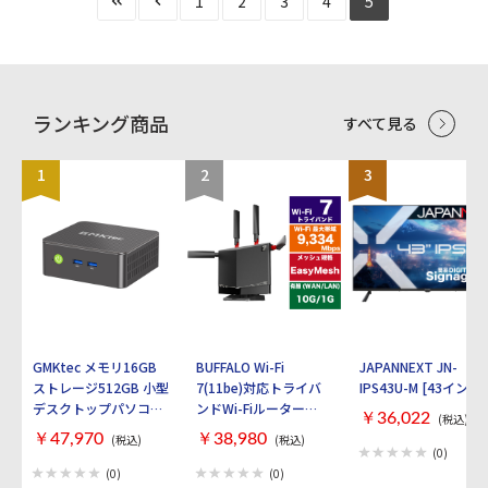
1
2
3
4
5
ランキング商品
すべて見る
1
2
3
GMKtec メモリ16GB
BUFFALO Wi-Fi
JAPANNEXT JN-
ストレージ512GB 小型
7(11be)対応トライバ
IPS43U-M [43インチ]
デスクトップパソコン
ンドWi-Fiルーター
￥36,022
(税込)
GMKtec NucBox G3S
AirStation
￥47,970
￥38,980
(税込)
(税込)
GMK-G3S-16/512-
WXR9300BE6P [ブラ
(0)
W11PRO(N95)
ック]
(0)
(0)