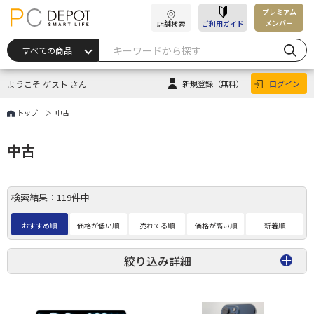
プレミアム
メンバー
店舗検索
ご利用ガイド
ようこそ ゲスト さん
新規登録
（無料）
ログイン
トップ
中古
中古
検索結果：119件中
おすすめ順
価格が低い順
売れてる順
価格が高い順
新着順
絞り込み詳細