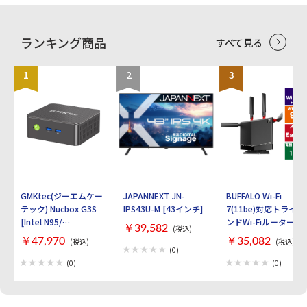
を除く OS種類：Windows 11 Home スト
着から30日以内にご連絡
つき、売り切れの際はご容赦ください。 ・
レージ容量：512GB メモリ容量：16GB
頂いた場合ご対応致します。
３０日間初期不具合保証、赤ロム保証を使
CPU：Snapdragon X Elite Office詳細：
2_ご使用中にネットワー
用する際は 納品書が必要となりますの
Office Home and Business 2021Microsoft
ク利用制限が発生した場合、
で大切に保管をお願い致します。
ランキング商品
すべて見る
365 Basic（1年無料版） 本体インターフ
ご返金対応いたします。 〇
ェイス： ・USB 4.0 / Thunderbolt 4対応
補足 ・以下の動作チェック済みとなりま
USB-C × 2:（充電 / データ転送 /
す。 ※動作確認項目 ・電源・アクティ
1
2
3
DisplayPort2.1） 画面サイズ：13インチ
ベーションチェック ・WI-FI、Bluetooth
タッチ機能：10 ポイント マルチタッチ 画
・スピーカー ・カメラ（外部、イン
面解像度： 2880x1920 Wi-Fi(無線LAN)：
カメラ、FaceID） ・液晶、タッチ操作
Wi-Fi 7 (11be) Bluetooth：Bluetooth5.4
・OSアップデート（ios26以上） ・電
WEBカメラ：フル HD フロント Surface
源、ボリューム、サイレントスイッチ ・
Studio カメラ マイク：○ 重量：895g 幅x
初期化してお渡しいたします。 ・ご利用の
高さx奥行：287x9.3x209 mm カラー：プ
際は、充電を行ってからご利用ください。
ラチナ
お届け時のバッテリー残量に関しては保証
致しかねます。 ・中古商品になりますので
目立たないキズ等ございます予めご了承く
ださい。 ・商品の特性上、商品個々の状
GMKtec(ジーエムケー
JAPANNEXT JN-
BUFFALO Wi-Fi
態（キズの程度、OSバージョン等）があ
テック) Nucbox G3S
IPS43U-M [43インチ]
7(11be)対応トライバ
りますが、状態の確認のお問い合わせはお
[Intel N95/
断りさせて頂いております。 ・こちらの商
ンドWi-Fiルーター
￥39,582
(税込)
品につきましてはご購入後お客様ご都合に
RAM:16GB/
AirStation
￥47,970
￥35,082
(税込)
(税込)
よりますご返品は一切お受けできませんの
SSD:512GB/ Windows
WXR9300BE6P [ブラ
(0)
で、ご購入の際には必ずご希望の商品かど
11 Pro]
ック]
(0)
(0)
うかの確認をお願い致します。 ・併売品に
つき、売り切れの際はご容赦ください。 ・
３０日間初期不具合保証、赤ロム保証を使
用する際は 納品書が必要となりますの