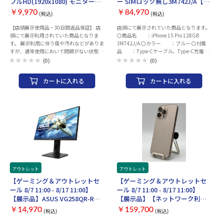
フルHD(1920x1080) モニター
ー SIMロック無し3M742J/A【30
お渡しいたします。 ・ご利用の際は、充電
万画素 前面カメラ：FaceTime HDカメラ
【店頭展示使用品・30日間返品
日返金保証】【赤ロム保証付
を行ってからご利用ください。お届け時の
前面カメラ画像数：1200 万画素 フルHD
￥9,970
￥84,970
(税込)
(税込)
保証】
き】
バッテリー残量に関しては保証致しかねま
動画撮影：○ マイク：○ Dolby Atmos：○
【店頭展示使用品・30日間返品保証】 店
店頭にて展示されていた商品となります。
す。 ・中古商品になりますので目立たない
重量：293g 幅x高さx奥行：
頭にて展示利用されていた商品となりま
〇商品名 ：iPhone 15 Pro 128GB
キズ等ございます予めご了承ください。
134.8x6.3x195.4 mm カラー：パープル
す。 展示利用に伴う傷や汚れなどがありま
3M742J/A 〇カラー ：ブルー 〇付属
・商品の特性上、商品個々の状態（キズの
すが、通常使用において問題がない状態で
品 ：Type-Cケーブル、Type-C充電ア
程度、OSバージョン等）がありますが、
す。 保証は、30日間返品保証のみとなり
ダプタ 〇状態 ：画面キズ有 〇発
状態の確認のお問い合わせはお断りさせて
(0)
(0)
ます。 ※通電・動作確認、クリーニング済
送 ：注文確認後、2～3日以内に発
頂いております。 ・こちらの商品につきま
み。 ※商品個別の状態などご案内してお
送 〇バッテリー：最大容量 81％以上
してはご購入後お客様ご都合によりますご
カートに入れる
カートに入れる
りません。 パネルサイズ：23.8インチ最
(2026年7月22日時点) 〇その他 ：ネ
返品は一切お受けできませんので、ご購入
大解像度：フルHD(1920x1080)ドットピ
ットワーク制限（ー） SIMロックなし 〇保
の際には必ずご希望の商品かどうかの確認
ッチ：0.2745mmパネル種類：IPS表面処
証 ：1_ご注文と異なる商品が届い
をお願い致します。 ・併売品につき、売り
理：非光沢メーカー保証：なし本体カラ
た場合、または商品に 欠
切れの際はご容赦ください。 ・３０日間
ー：ブラック付属品：HDMIケーブル、電
陥がある場合のみ商品到着から30日以内
初期不具合保証を使用する際は 納品書
源コード、保証書、クイックスタートガイ
にご連絡 頂いた場合ご対
が必要となりますので大切に保管をお願い
ド
応致します。 2_ご使用中
致します。
にネットワーク利用制限が発生した場合、
ご返金対応いたします。 〇
補足 ・画面に写真では目立たない程度の
細かいキズがございます。 ・以下の動作チ
ェック済みとなります。 ※動作確認項目
アウトレット
アウトレット
・電源・アクティベーションチェック
【ゲーミング＆アウトレットセ
【ゲーミング＆アウトレットセ
・WI-FI、Bluetooth ・スピーカー
ール 8/7 11:00 - 8/17 11:00】
ール 8/7 11:00 - 8/17 11:00】
・カメラ（外部、インカメラ、
【展示品】ASUS VG258QR-R
【展示品】【ネットワーク利用
FaceID） ・液晶、タッチ操作 ・OSア
[24.5インチ ブラック]【30日返
制限▲】Apple iPhone 16 Pro
ップデート（ios26以上） ・電源、ボリ
￥14,970
￥159,700
(税込)
(税込)
品保証】
Max 256GB デザート SIMロック
ューム、サイレントスイッチ ・初期化し