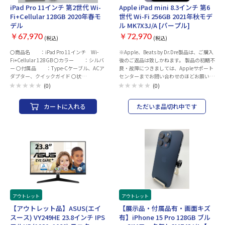
イズ：12.6 インチ 解像度：2560x1600 パ
HDカメラ 前面カメラ画像数：1200 万画
iPad Pro 11インチ 第2世代 Wi-
Apple iPad mini 8.3インチ 第6
ネル種類：OLED タッチパネル：○ メモリ
素 フルHD動画撮影：○ マイク：○ Dolby
Fi+Cellular 128GB 2020年春モ
世代 Wi-Fi 256GB 2021年秋モデ
容量：8GB ストレージ容量：SSD：
Atmos：○ 重量：461g 幅x高さx奥行：
デル
ル MK7X3J/A [パープル]
256GB ビデオチップ：INTEL IRIS XE OS：
178.5x6.1x247.6 mm カラー：ブルー
Windows 11 Home Office詳細：なし 駆動
￥67,970
￥72,970
(税込)
(税込)
時間：15時間 インターフェース：
Thunderbolt4 Type-C、 その他：Webカメ
〇商品名 ：iPad Pro 11インチ Wi-
※Apple、Beats by Dr.Dre製品は、ご購入
ラ Bluetooth5.1 生体認証：指紋認証 無線
Fi+Cellular 128GB 〇カラー ：シルバ
後のご返品は致しかねます。 製品の初期不
LAN：Wi-Fi 6 (11ax) 重量：約709g 幅x高
ー 〇付属品 ：Type-Cケーブル、ACア
良・故障につきましては、Appleサポート
さx奥行：286.5x7.99x184.7 mm カラ
ダプター、クイックガイド 〇状
センターまでお問い合わせのほどお願いい
ー：ネビュラグレー
態 ：目立つキズ汚れ無し 〇発
たします。 製品には保証書が付属致しませ
(0)
(0)
送 ：注文確認後、2～3営業日以内
ん。保証の際には、納品書（購入証明書）
に発送 〇その他 ：バッテリー最大容
が必要となりますので、大切に保管くださ
カートに入れる
ただいま品切れ中です
量100％（2026年07月30日時点） 〇保
い。 AppleCareサービス＆サポートライ
証 ：1_ご注文と異なる商品が届い
ン 電話番号：0120-27753-5 OS種類：
た場合、または商品に 欠
iPadOS 15 ネット接続タイプ：Wi-Fiモデ
陥がある場合のみ商品到着から30日以内
ル ストレージ容量：256GB CPU：Apple
にご連絡 頂いた場合ご対
A15 コア数：6 コア 本体インターフェイ
応致します。 2_ご使用中
ス：USB Type-C 生体認証：指紋認証 バッ
にネットワーク利用制限が発生した場合、
テリー性能：リチウムポリマー Wi-Fi通
ご返金対応いたします。 〇
信:10時間 ビデオ再生:10時間 センサー：
補足 ・以下の動作チェック済みとなりま
加速度センサー 3軸ジャイロ 環境光センサ
す。 ※動作確認項目 ・電源・アクティ
ー デジタルコンパス 気圧計 画面サイズ：
ベーションチェック ・WI-FI、Bluetooth
8.3 インチ 画面種類：液晶 パネル種類：
・スピーカー ・カメラ（外部、イン
IPS 画面解像度：2266x1488 Wi-Fi(無線
アウトレット
アウトレット
カメラ） ・液晶、タッチ操作 ・OSア
LAN)：IEEE802.11a/b/g/n/ac/ax
【アウトレット品】ASUS(エイ
【展示品・付属品有・画面キズ
ップデート(iPadOS26) ・電源、ボリュ
Bluetooth：Bluetooth5.0 AirPlay対応：○
スース) VY249HE 23.8インチ IPS
有】iPhone 15 Pro 128GB ブル
ーム、サイレントスイッチ ・初期化して
背面カメラ：○ 背面カメラ画素数：1200