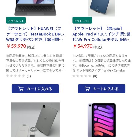
ク利用制限が発生した場合、
源アダプタ、USB-C→MagSafe 3ケーブル
ご返金対応いたします。 〇
（2 m） 保証期間：1年
補足 ・以下の動作チェック済みとなりま
す。 ※動作確認項目 ・電源・アクティ
ベーションチェック ・WI-FI、Bluetooth
アウトレット
アウトレット
・スピーカー ・カメラ（外部、イン
【アウトレット】HUAWEI（フ
【アウトレット】【展示品】
カメラ、FaceID） ・液晶、タッチ操作
ァーウェイ） MateBook E DRC-
Apple iPad Air 10.9インチ 第5世
・OSアップデート（ios26以上） ・電
W58 タッチペン付き【30日間返
代 Wi-Fi + Cellularモデル 64GB
源、ボリューム、サイレントスイッチ ・
品、交換保証】
2022年春モデル 3J982J/A [ブル
初期化してお渡しいたします。 ・ご利用の
￥59,970
￥54,970
(税込)
(税込)
ー]
際は、充電を行ってからご利用ください。
※商品到着後、30日以内に発生した初期
※店舗にて展示されていた商品となりま
お届け時のバッテリー残量に関しては保証
不具合に限り返品、もしくは交換対応を行
す。 ※保証は３０日間の返品保証となりま
致しかねます。 ・中古商品になりますので
わせていただきます。 ※初期不良の判断に
す。 ※Docomo、AUのsimにて通信確認済
目立たないキズ等ございます予めご了承く
関してはメーカーサポートにて承っており
み ネット接続タイプ：Wi-Fi + Cellularモ
ださい。 ・商品の特性上、商品個々の状
ます。 商品のサポートに関するお問い合わ
デル ストレージ容量：64GB CPU：Apple
態（キズの程度、OSバージョン等）があ
(0)
(0)
せは、当店からの納品書をご用意いただ
M1 コア数：8コア 本体インターフェイ
りますが、状態の確認のお問い合わせはお
き、 下記サポートにご連絡ください。 ＜
ス：USB Type-C 生体認証：指紋認証 バッ
断りさせて頂いております。 ・こちらの商
カートに入れる
カートに入れる
HUAWEIサポート窓口＞ TEL：0120-798-
テリー性能：リチウムポリマー Wi-Fi通
品につきましてはご購入後お客様ご都合に
288 営業時間：9:00-18:00 ※メーカー指
信:10時間 ビデオ再生:10時間 センサー：
よりますご返品は一切お受けできませんの
定休業日および祝日を除く ※ご注文後の
加速度センサー 3軸ジャイロ 環境光センサ
で、ご購入の際には必ずご希望の商品かど
お取消しは承っておりません。予めご了承
ー デジタルコンパス 気圧計 画面サイズ：
うかの確認をお願い致します。 ・併売品に
ください。 ※代金引換払いでのご注文は
10.9 インチ 画面種類：Liquid Retinaディ
つき、売り切れの際はご容赦ください。 ・
承っておりません。クレジットカード決
スプレイ パネル種類：IPS 画面解像度：
３０日間初期不具合保証、赤ロム保証を使
済、銀行振込にてご注文ください。 ※タ
2360x1640 Wi-Fi(無線LAN)：Wi-Fi 6
用する際は 納品書が必要となりますの
ッチペンにつきましては、保証対象外とな
(11ax) Bluetooth：Bluetooth5.0 AirPlay対
で大切に保管をお願い致します。
ります。予めご了承ください。 CPU：
応：○ 背面カメラ：○ 背面カメラ画素
Core i5 1130G7 1.8GHz（4コア） 画面サ
数：1200 万画素 前面カメラ：FaceTime