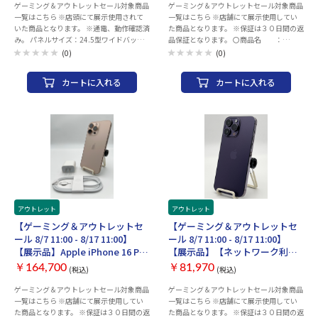
無し 3N530J/A 付属品付き【30
ゲーミング＆アウトレットセール対象商品
ゲーミング＆アウトレットセール対象商品
てお渡しいたします。 ・ご利用の際は、充
一覧はこちら ※店頭にて展示使用されて
一覧はこちら ※店舗にて展示使用してい
電を行ってからご利用ください。お届け時
日返金保証】【赤ロム保証付
いた商品となります。 ※通電、動作確認済
た商品となります。 ※保証は３０日間の返
のバッテリー残量に関しては保証致しかね
き】
み。 パネルサイズ：24.5型ワイドバック
品保証となります。 〇商品名 ：
ます。 ・中古商品になりますので目立たな
ライト：LEDパネル種類：TN表面仕様：ノ
iPhone 16 Pro Max 256GB 〇カラー ：
いキズ等ございます予めご了承ください。
(0)
(0)
ングレア最大解像度：1920×1080リフレ
デザートチタニウム 〇付属品 ：ACア
・商品の特性上、商品個々の状態（キズの
ッシュレート (最大)：165Hz画素ピッチ：
ダプター、ACケーブル 〇状態 ：画
程度、OSバージョン等）がありますが、
カートに入れる
カートに入れる
0.2835mm視野角：水平170°/垂直160°最
面に細かなキズあり（使用時に目立たなく
状態の確認のお問い合わせはお断りさせて
大輝度：400cd/m2コントラスト比：最大
なる程度） 〇発送 ：注文確認後、2
頂いております。 ・こちらの商品につきま
100000000：1応答速度 (グレー→グレ
～3営業日以内に発送 〇その他 ：ネッ
してはご購入後お客様ご都合によりますご
ー)：0.5 ms (最小値)/ 1ms最大表示色：約
トワーク制限（▲）SIMロックなし バッテ
返品は一切お受けできませんので、ご購入
1677万色水平/垂直(アナログ)：-水平/垂
リー最大容量100％（2026年08月05日時
の際には必ずご希望の商品かどうかの確認
直(デジタル)・DisplayPort：水平195 ～
点） 〇保証 ：1_ご注文と異なる商
をお願い致します。 ・併売品につき、売り
195 KHz/垂直40 ～165 Hz・HDMI：水平
品が届いた場合、または商品に
切れの際はご容赦ください。 ・３０日間
30 ～140 KHz/垂直40 ～120 Hz・DVI：水
欠陥がある場合のみ商品到
初期不具合保証、赤ロム保証を使用する際
平30 ～160 KHz/垂直50 ～144 Hz入出力
着から30日以内にご連絡
は 納品書が必要となりますので大切に
端子：DisplayPort 1.2×1、HDMI
頂いた場合ご対応致します。
保管をお願い致します。
1.4×1、DVI-D (デュアルリンク) ×1、
2_ご使用中にネットワー
3.5mmステレオミニジャック本体サイズ
ク利用制限が発生した場合、
アウトレット
アウトレット
(W×D×H) (スタンド含む)：幅563mm×
ご返金対応いたします。 〇
【ゲーミング＆アウトレットセ
【ゲーミング＆アウトレットセ
奥行211mm×高さ357～487mm質量 ：
補足 ・以下の動作チェック済みとなりま
ール 8/7 11:00 - 8/17 11:00】
ール 8/7 11:00 - 8/17 11:00】
約5.1kg主な付属品 ：Display ケーブル
す。 ※動作確認項目 ・電源・アクティ
【展示品】Apple iPhone 16 Pro
【展示品】【ネットワーク利用
×1、HDMI ケーブル×1、オーディオケー
ベーションチェック ・WI-FI、Bluetooth
Max 256GB デザート SIMロック
制限▲】Apple iPhone 14 Pro
ブル×1、ACアダプター×1、電源ケーブ
・スピーカー ・カメラ（外部、イン
￥164,700
￥81,970
(税込)
(税込)
無し 3N530J/A 付属品付き【30
Max 128GB ディープパープル
ル×1、クイックスタートガイド×1、保
カメラ、FaceID） ・液晶、タッチ操作
日返金保証】【赤ロム保証付
SIMロック無し 3L314J/A 付属品
ゲーミング＆アウトレットセール対象商品
ゲーミング＆アウトレットセール対象商品
証書×1
・OSアップデート（ios26以上） ・電
一覧はこちら ※店舗にて展示使用してい
一覧はこちら ※店舗にて展示使用してい
源、ボリューム、サイレントスイッチ ・
き】
付き【30日返金保証】【赤ロム
た商品となります。 ※保証は３０日間の返
た商品となります。 ※保証は３０日間の返
初期化してお渡しいたします。 ・ご利用の
保証付き】