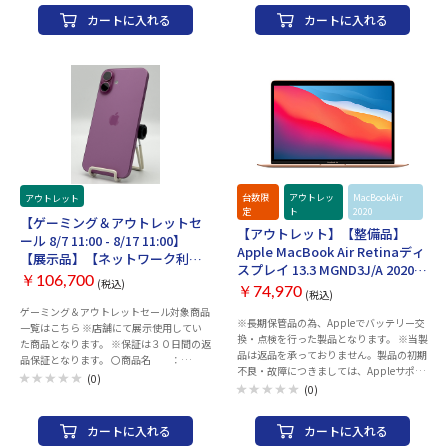
って異なります。 モニタサイズ 23.5型 モ
ーブル 〇状態 ：画面に小さなキズ
目立たないキズ等ございます予めご了承く
目立たないキズ等ございます予めご了承く
カートに入れる
カートに入れる
ニター解像度 4480×2520 OS macOS
あり（使用時に見えなくなる程度） 〇発
ださい。 ・商品の特性上、商品個々の状
ださい。 ・商品の特性上、商品個々の状
CPU Apple M1チップ ・4つの高性能コア
送 ：注文確認後、2～3営業日以内
態（キズの程度、OSバージョン等）があ
態（キズの程度、OSバージョン等）があ
と4つの高効率コアを搭載した8コアCPU
に発送 〇その他 ：ネットワーク制限
りますが、状態の確認のお問い合わせはお
りますが、状態の確認のお問い合わせはお
・8コアGPU ・16コアNeural Engine 標準
（ー）SIMロックなし バッテリー最大容量
断りさせて頂いております。 ・こちらの商
断りさせて頂いております。 ・こちらの商
メモリー 8GBユニファイドメモリ ストレ
99％（2026年08月05日時点） 〇保
品につきましてはご購入後お客様ご都合に
品につきましてはご購入後お客様ご都合に
ージ容量 SSD 256GB 光学ドライブ 無し 無
証 ：1_ご注文と異なる商品が届い
よりますご返品は一切お受けできませんの
よりますご返品は一切お受けできませんの
線規格 ［Wi-Fi］802.11ax Wi-Fi 6ワイヤ
た場合、または商品に 欠
で、ご購入の際には必ずご希望の商品かど
で、ご購入の際には必ずご希望の商品かど
レスネットワーク接続 IEEE
陥がある場合のみ商品到着から30日以内
うかの確認をお願い致します。 ・併売品に
うかの確認をお願い致します。 ・併売品に
802.11a/b/g/n/acに対応 bluetooth規格
にご連絡 頂いた場合ご対
つき、売り切れの際はご容赦ください。 ・
つき、売り切れの際はご容赦ください。 ・
Bluetooth 5.0ワイヤレステクノロジー
応致します。 2_ご使用中
３０日間初期不具合保証、赤ロム保証を使
３０日間初期不具合保証、赤ロム保証を使
WEBカメラ M1画像信号プロセッサと連係
にネットワーク利用制限が発生した場合、
用する際は 納品書が必要となりますの
用する際は 納品書が必要となりますの
台数限
アウトレッ
MacBookAir
する1080p FaceTime HDカメラ TVチュー
ご返金対応いたします。 〇
で大切に保管をお願い致します。
で大切に保管をお願い致します。
アウトレット
定
ト
2020
ナー 無し インターフェイス 2つの
補足 ・以下の動作チェック済みとなりま
【ゲーミング＆アウトレットセ
【アウトレット】【整備品】
Thunderbolt / USB 4ポートで以下に対応
す。 ※動作確認項目 ・電源・アクティ
ール 8/7 11:00 - 8/17 11:00】
・DisplayPort ・Thunderbolt 3（最大
ベーションチェック ・WI-FI、Bluetooth
Apple MacBook Air Retinaディ
【展示品】【ネットワーク利用
40Gb/s） ・USB 4（最大40Gb/s） ・USB
・スピーカー ・カメラ（外部、イン
スプレイ 13.3 MGND3J/A 2020
制限▲】Apple iPhone 16 Plus
3.1 Gen 2（最大10Gb/s） ・アダプタ（別
カメラ、FaceID） ・液晶、タッチ操作
￥106,700
(税込)
[ゴールド](512GB)カスタマイズ
￥74,970
128GB ピンク SIMロック無し
(税込)
売り）を使用したThunderbolt 2、HDMI、
・OSアップデート（ios26以上） ・電
モデル
3N345J/A 付属品付き【30日返金
ゲーミング＆アウトレットセール対象商品
DVI、VGAに対応 ・3.5mmヘッドフォンジ
源、ボリューム、サイレントスイッチ ・
※長期保管品の為、Appleでバッテリー交
一覧はこちら ※店舗にて展示使用してい
ャック ・ギガビットEthernet搭載※電源
初期化してお渡しいたします。 ・ご利用の
保証】【赤ロム保証付き】
換・点検を行った製品となります。 ※当製
た商品となります。 ※保証は３０日間の返
アダプタに内蔵されています。 スピーカ
際は、充電を行ってからご利用ください。
品は返品を承っておりません。製品の初期
品保証となります。 〇商品名 ：
ー/マイク フォースキャンセリングウーフ
お届け時のバッテリー残量に関しては保証
不良・故障につきましては、Appleサポー
iPhone 16 Plus 128GB 〇カラー ：ピ
ァーを備えた、原音に忠実な6スピーカー
致しかねます。 ・中古商品になりますので
(0)
トセンターまでお問い合わせのほどお願い
(0)
ンク 〇付属品 ：ACアダプター、ACケ
システム 高い信号対雑音比と指向性ビー
目立たないキズ等ございます予めご了承く
いたします。 製品には保証書が付属致しま
ーブル 〇状態 ：画面に小さなキズ
ムフォーミングを持つ、スタジオ品質の3
ださい。 ・商品の特性上、商品個々の状
せん。保証の際には、納品書（購入証明
あり（使用時に見えなくなる程度） 〇発
マイクアレイ キーボード Touch ID搭載
態（キズの程度、OSバージョン等）があ
カートに入れる
カートに入れる
書）が必要となりますので、大切に保管く
送 ：注文確認後、2～3営業日以内
Magic Keyboard 発表時期(モデル) 2021年
りますが、状態の確認のお問い合わせはお