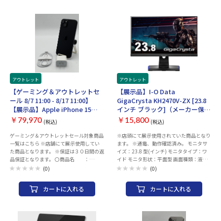
ださい。 AppleCareサービス＆サポート
に発送 〇その他 ：ネットワーク制限
5月 付属品 Touch ID搭載Magic Keyboard、
断りさせて頂いております。 ・こちらの商
ライン 電話番号：0120-27753-5 〇発売時
▲ SIMロックなし バッテリー最大容量
Magic Mouse、Ethernetポートが付いた
品につきましてはご購入後お客様ご都合に
期 Late 2020 〇ＣＰＵ
99％（2026年08月05日時点） 〇保
143W電源アダプタ、電源コード
よりますご返品は一切お受けできませんの
Apple M1チップ8コア 〇メモリ容量
証 ：1_ご注文と異なる商品が届い
（2m）、USB-C - Lightningケーブル
で、ご購入の際には必ずご希望の商品かど
8GB 〇画面サイズ 13.3 インチ 〇解像
た場合、または商品に 欠
うかの確認をお願い致します。 ・併売品に
度 WQXGA (2560x1600) 〇ディ
陥がある場合のみ商品到着から30日以内
つき、売り切れの際はご容赦ください。 ・
スプレイ Retinaディスプレイ 〇ストレ
にご連絡 頂いた場合ご対
３０日間初期不具合保証、赤ロム保証を使
ージ SSD：512GB（カスタマイズ）
応致します。 2_ご使用中
用する際は 納品書が必要となりますの
〇ビデオチップ Apple M1チップ 7コア
にネットワーク利用制限が発生した場合、
で大切に保管をお願い致します。
GPU 16コアNeural Engine 〇その
ご返金対応いたします。 〇
他 Webカメラ Touch ID 〇ネット
アウトレット
アウトレット
補足 ・以下の動作チェック済みとなりま
ワーク 無線LAN
【ゲーミング＆アウトレットセ
【展示品】I-O Data
す。 ※動作確認項目 ・電源・アクティ
IEEE802.11a/b/g/n/ac/ax
ベーションチェック ・WI-FI、Bluetooth
ール 8/7 11:00 - 8/17 11:00】
GigaCrysta KH2470V-ZX [23.8
Bluetooth Bluetooth 5.0
・スピーカー ・カメラ（外部、イン
【展示品】Apple iPhone 15
インチ ブラック]（メーカー保証
〇サイズ 304.1x16.1x212.4 mm
カメラ、FaceID） ・液晶、タッチ操作
Plus 128GB ブラック SIMロック
付き）
〇重量 1.29 kg ※パッケージに
￥79,970
￥15,800
(税込)
(税込)
・OSアップデート（ios26以上） ・電
無し 3M457J/A 付属品付き【30
色褪せ、破れやヘコミ等がございます。 ※
源、ボリューム、サイレントスイッチ ・
日返金保証】【赤ロム保証付
ゲーミング＆アウトレットセール対象商品
※店頭にて展示使用されていた商品となり
消耗品（キーボード、ACアダプター
初期化してお渡しいたします。 ・ご利用の
一覧はこちら ※店舗にて展示使用してい
ます。 ※通電、動作確認済み。 モニタサ
等）・バッテリーの劣化は保証対象外で
き】
際は、充電を行ってからご利用ください。
た商品となります。 ※保証は３０日間の返
イズ：23.8 型(インチ) モニタタイプ：ワ
す。 ※保証につきましては通常のメーカー
お届け時のバッテリー残量に関しては保証
品保証となります。 〇商品名 ：
イド モニタ形状：平面型 画面種類：液晶
保証となります。 ※交換対応は行っており
致しかねます。 ・中古商品になりますので
iPhone 15 Plus 128GB 〇カラー ：ブ
スリムベゼル：○ アスペクト比：16：9
ませんので予めご了承ください。 ※商品
(0)
(0)
目立たないキズ等ございます予めご了承く
ラック 〇付属品 ：ACアダプター、AC
表面処理：ノングレア(非光沢) パネル種
の特性上、商品個々の状態（外箱の損傷具
ださい。 ・商品の特性上、商品個々の状
ケーブル 〇状態 ：背面にシール跡
類：ADS 解像度：1920x1080 HDR方式：
合、箇所など）がありますが、 状態の確
態（キズの程度、OSバージョン等）があ
カートに入れる
カートに入れる
あり 〇発送 ：注文確認後、2～3営
HDR10 表示色：1677万色 表示領域：
認のお問い合わせはお断りさせて頂いてお
りますが、状態の確認のお問い合わせはお
業日以内に発送 〇その他 ：ネットワ
527.04×296.46 mm 応答速度：
ります。
断りさせて頂いております。 ・こちらの商
ーク制限（ー）SIMロックなし バッテリー
5ms(GtoG) オーバードライブレベル3設定
品につきましてはご購入後お客様ご都合に
最大容量98％（2026年08月05日時点）
時：1ms(GtoG) コントラスト比：1000:1
よりますご返品は一切お受けできませんの