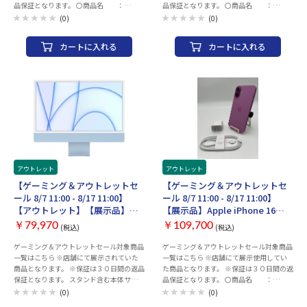
品保証となります。 〇商品名 ：
品保証となります。 〇商品名 ：
際は、充電を行ってからご利用ください。
iPhone 16 Pro Max 256GB 〇カラー ：
iPhone 14 Pro Max 128GB 〇カラー ：
お届け時のバッテリー残量に関しては保証
(0)
(0)
デザートチタニウム 〇付属品 ：ACア
ディープパープル 〇付属品 ：ACアダ
致しかねます。 ・中古商品になりますので
ダプター、ACケーブル 〇状態 ：画
プター、ACケーブル 〇状態 ：画面
目立たないキズ等ございます予めご了承く
カートに入れる
カートに入れる
面に細かなキズあり（使用時に目立たなく
に細かなキズあり（使用時に目立たなくな
ださい。 ・商品の特性上、商品個々の状
なる程度） 〇発送 ：注文確認後、2
る程度） 〇発送 ：注文確認後、2～
態（キズの程度、OSバージョン等）があ
～3営業日以内に発送 〇その他 ：ネッ
3営業日以内に発送 〇その他 ：ネット
りますが、状態の確認のお問い合わせはお
トワーク制限（ー）SIMロックなし バッテ
ワーク制限（▲）SIMロックなし バッテリ
断りさせて頂いております。 ・こちらの商
リー最大容量100％（2026年08月05日時
ー最大容量98％（2026年08月05日時点）
品につきましてはご購入後お客様ご都合に
点） 〇保証 ：1_ご注文と異なる商
〇保証 ：1_ご注文と異なる商品が
よりますご返品は一切お受けできませんの
品が届いた場合、または商品に
届いた場合、または商品に
で、ご購入の際には必ずご希望の商品かど
欠陥がある場合のみ商品到
欠陥がある場合のみ商品到
うかの確認をお願い致します。 ・併売品に
着から30日以内にご連絡
着から30日以内にご連絡
つき、売り切れの際はご容赦ください。 ・
頂いた場合ご対応致します。
頂いた場合ご対応致します。
３０日間初期不具合保証、赤ロム保証を使
2_ご使用中にネットワー
2_ご使用中にネットワー
用する際は 納品書が必要となりますの
ク利用制限が発生した場合、
ク利用制限が発生した場合、
で大切に保管をお願い致します。
アウトレット
アウトレット
ご返金対応いたします。 〇
ご返金対応いたします。 〇
【ゲーミング＆アウトレットセ
【ゲーミング＆アウトレットセ
補足 ・以下の動作チェック済みとなりま
補足 ・以下の動作チェック済みとなりま
ール 8/7 11:00 - 8/17 11:00】
ール 8/7 11:00 - 8/17 11:00】
す。 ※動作確認項目 ・電源・アクティ
す。 ※動作確認項目 ・電源・アクティ
【アウトレット】【展示品】
【展示品】Apple iPhone 16
ベーションチェック ・WI-FI、Bluetooth
ベーションチェック ・WI-FI、Bluetooth
Apple iMac 24インチ Retina
Plus 128GB ピンク SIMロック無
・スピーカー ・カメラ（外部、イン
・スピーカー ・カメラ（外部、イン
￥79,970
￥109,700
(税込)
(税込)
4.5Kディスプレイモデル
し 3N345J/A 付属品付き【30日
カメラ、FaceID） ・液晶、タッチ操作
カメラ、FaceID） ・液晶、タッチ操作
MGPK3J/A(2021) [ブルー]
返金保証】【赤ロム保証付き】
ゲーミング＆アウトレットセール対象商品
ゲーミング＆アウトレットセール対象商品
・OSアップデート（ios26以上） ・電
・OSアップデート（ios26以上） ・電
一覧はこちら ※店舗にて展示されていた
一覧はこちら ※店舗にて展示使用してい
源、ボリューム、サイレントスイッチ ・
源、ボリューム、サイレントスイッチ ・
商品となります。 ※保証は３０日間の返品
た商品となります。 ※保証は３０日間の返
初期化してお渡しいたします。 ・ご利用の
初期化してお渡しいたします。 ・ご利用の
保証となります。 スタンド含む本体サイズ
品保証となります。 〇商品名 ：
際は、充電を行ってからご利用ください。
際は、充電を行ってからご利用ください。
(幅×高さ×奥行)mm 547×461×147 本
iPhone 16 Plus 128GB 〇カラー ：ピ
お届け時のバッテリー残量に関しては保証
お届け時のバッテリー残量に関しては保証
(0)
(0)
体重量 4.48kg 重量は構成と製造工程によ
ンク 〇付属品 ：ACアダプター、ACケ
致しかねます。 ・中古商品になりますので
致しかねます。 ・中古商品になりますので