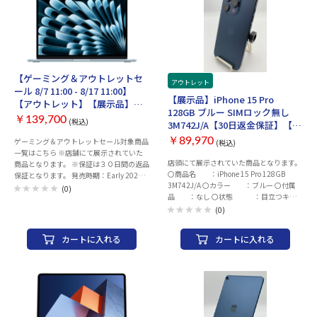
【ゲーミング＆アウトレットセ
アウトレット
ール 8/7 11:00 - 8/17 11:00】
【展示品】iPhone 15 Pro
【アウトレット】【展示品】
128GB ブルー SIMロック無し
Apple MacBook Air M4 13.6イン
￥139,700
(税込)
3M742J/A【30日返金保証】【赤
チ Liquid Retinaディスプレイ
ロム保証付き】
MC6T4J/A [スカイブルー]
￥89,970
ゲーミング＆アウトレットセール対象商品
(税込)
一覧はこちら ※店舗にて展示されていた
店頭にて展示されていた商品となります。
商品となります。 ※保証は３０日間の返品
〇商品名 ：iPhone 15 Pro 128GB
保証となります。 発売時期：Early 2025
3M742J/A 〇カラー ：ブルー 〇付属
CPU：Apple M4チップ 10コア メモリ容
(0)
品 ：なし 〇状態 ：目立つキズ
量：16GB 画面サイズ：13.6 インチ 解像
汚れ無し。 〇発送 ：注文確認後、2
度：2560x1664 ディスプレイ：Liquid
(0)
～3日以内に発送 〇バッテリー：最大容量
Retinaディスプレイ ストレージ容量：
90％以上(2026年7月22日時点) 〇その
SSD：256GB ビデオチップ：Apple M4チ
カートに入れる
カートに入れる
他 ：ネットワーク制限（ー） SIMロッ
ップ 8コアGPU 16コアNeural Engine イン
クなし 〇保証 ：1_ご注文と異なる
ターフェース：Thunderbolt4/USB4 Type-
商品が届いた場合、または商品に
C x2 MagSafe 3 その他：Webカメラ Touch
欠陥がある場合のみ商品到
ID 無線LAN：IEEE802.11a/b/g/n/ac/ax
着から30日以内にご連絡
Bluetooth：Bluetooth 5.3 幅x高さx奥行：
頂いた場合ご対応致します。
304.1x11.3x215 mm 重量：1.24 kg カラ
2_ご使用中にネットワー
ー：スカイブルー 付属品：30W USB-C電