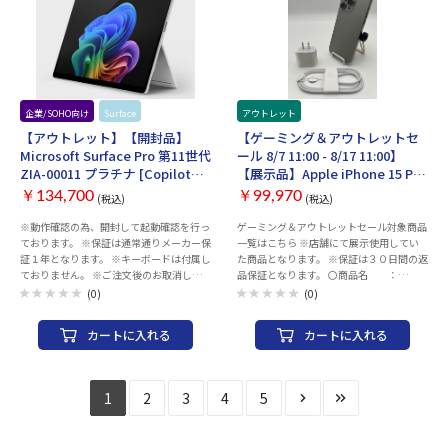
〇保証 ：1_ご注文と異なる商品が
拡張コントラスト比：9000:1 輝度：350
で、ご購入の際には必ずご希望の商品かど
届いた場合、または商品に
cd/m2 視野角（上下/左右）：178/178 画
うかの確認をお願い致します。 ・併売品に
欠陥がある場合のみ商品到
素ピッチ：0.274 mm 水平走査周波数：
つき、売り切れの際はご容赦ください。 ・
着から30日以内にご連絡
HDMI1：15～193 kHz HDMI2、HDMI3：
３０日間初期不具合保証、赤ロム保証を使
頂いた場合ご対応致します。
15～136 kHz DisplayPort：31～183.1
用する際は 納品書が必要となりますの
2_ご使用中にネットワー
kHz リフレッシュレート(垂直走査周波
で大切に保管をお願い致します。
ク利用制限が発生した場合、
数)：HDMI1：23～165 Hz HDMI2、
ご返金対応いたします。 〇
HDMI3：23～121 Hz DisplayPort：59.9
企業/SOHO向け
Surface
アウトレット
Apple
補足 ・以下の動作チェック済みとなりま
～165 Hz 最大消費電力：48 W バックライ
【アウトレット】【開封品】
【ゲーミング＆アウトレットセ
す。 ※動作確認項目 ・電源・アクティ
ト：LEDバックライト フリッカーフリー：
Microsoft Surface Pro 第11世代
ール 8/7 11:00 - 8/17 11:00】
ベーションチェック ・WI-FI、Bluetooth
○ 入力端子：HDMIx3 DisplayPortx1 スピ
ZIA-00011 プラチナ [Copilot+
【展示品】Apple iPhone 15 Pro
・スピーカー ・カメラ（外部、イン
ーカー：搭載 音声出力端子：○ HDCP：○
PC/13型/Win11
MaX 256GB ナチュラル SIMロッ
カメラ、FaceID） ・液晶、タッチ操作
リモコン：なし VESAマウント：○ ゲーミ
￥134,700
￥99,970
(税込)
(税込)
Home/Snapdragon X Elite/メ
ク無し3M742J/A 付属品付き
・OSアップデート（ios26以上） ・電
ングモニター：○ ブルーライト軽減：○
モリ16GB/SSD512GB/Office]
【30日返金保証】【赤ロム保証
※動作確認の為、開封して起動確認を行っ
ゲーミング＆アウトレットセール対象商品
源、ボリューム、サイレントスイッチ ・
ピボット機能(画面回転)：○ スイーベル機
ております。 ※保証は通常通りメーカー保
一覧はこちら ※店舗にて展示使用してい
初期化してお渡しいたします。 ・ご利用の
能(水平回転)：○ チルト機能(垂直角度調
付き】
証１年となります。 ※キーボードは付属し
た商品となります。 ※保証は３０日間の返
際は、充電を行ってからご利用ください。
節)：○ 高さ調節機能：○ FreeSync：
ておりません。 ※ご注文後のお取消しは
品保証となります。 〇商品名 ：
お届け時のバッテリー残量に関しては保証
FreeSync Premium 幅x高さx奥行き：
承っておりません。予めご了承ください。
iPhone 15 Pro MAX 256GB 〇カラー ：
致しかねます。 ・中古商品になりますので
540x492x231 mm 重量：6.6 kg 保証期
(0)
(0)
※修理・初期不良はメーカーサポートにて
ナチュラル 〇付属品 ：ACアダプタ
目立たないキズ等ございます予めご了承く
間：商品到着後３０日間
承っております。 商品のサポートに関する
ー、ACケーブル 〇状態 ：背面にシ
ださい。 ・商品の特性上、商品個々の状
カートに入れる
カートに入れる
お問い合わせは、当店からの納品書をご用
ール跡あり 〇発送 ：注文確認後、2
態（キズの程度、OSバージョン等）があ
意いただき、 下記サポートにご連絡くださ
～3営業日以内に発送 〇その他 ：ネッ
りますが、状態の確認のお問い合わせはお
い。 ※当店での返品・交換は行っており
トワーク制限（ー）SIMロックなし バッテ
断りさせて頂いております。 ・こちらの商
ません。 ＜マイクロソフトサポート窓口
リー最大容量98％（2026年08月05日時
品につきましてはご購入後お客様ご都合に
1
2
3
4
5
＞ TEL：0120-54-2244 営業時間： 9:00-
点） 〇保証 ：1_ご注文と異なる商
よりますご返品は一切お受けできませんの
18:00（平日） 10:00-17:00（土曜日、日
品が届いた場合、または商品に
で、ご購入の際には必ずご希望の商品かど
曜日） ※メーカー指定休業日および祝日
欠陥がある場合のみ商品到
うかの確認をお願い致します。 ・併売品に