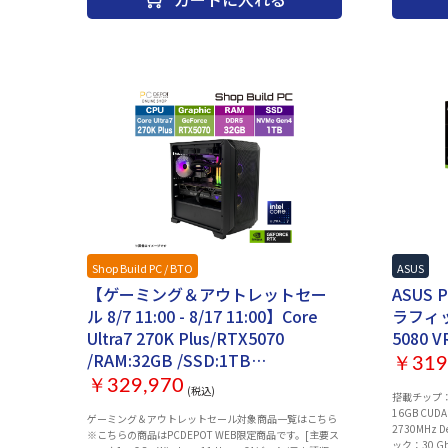
Shop Build PC / BTO
イベント管理用
ASUS
【ゲーミング＆アウトレットセー
ASUS 
ル 8/7 11:00 - 8/17 11:00】Core
ラフィッ
Ultra7 270K Plus/RTX5070
5080 V
/RAM:32GB /SSD:1TB
￥319
[ShopBuildPC BTO SBXR-U27KB]
￥329,970
(税込)
搭載チップ：NV
16GB CU
ゲーミング＆アウトレットセール対象商品一覧はこちら
2730MHz D
※こちらの商品はPCDEPOT WEB限定商品です。[主要ス
ック：30 G