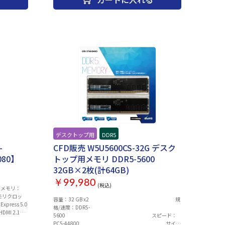
indows
マイズ項目※本体と一緒に購入ください。・OS：
品説明をご確認
Windows 11 Pro 変更詳細なスペック・仕様は ▽ 商品説
セットアッ
明をご確認ください。出荷前に動作確認とドライバーセ
ぐに最高のパ
ットアップ・UEFIのアップデートを実施。到着後すぐに
ター、キーボ
最高のパフォーマンスを体験いただけます。※モニタ
コン本体はご
ー、キーボード、マウスは別売りとなります。※パソコ
了後のお客様
ン本体はご注文・決済完了後に組み立ての為、決済完了
ん。【ショッ
後のお客様都合でのキャンセルは承ることができませ
同時購入おす
ん。【ショップビルドPCラインナップ一覧】はこちら
【同時購入おすすめ周辺機器】はこちら
デスクトップ用
DDR5
-
CFD販売 W5U5600CS-32G デスク
080】
トップ用メモリ DDR5-5600
32GB×2枚(計64GB)
￥99,980
(税込)
0 ■メモリ：
メモリクロッ
容量：32 GB x2 規
press 5.0
格/速度：DDR5-
MI 2.1b
5600 スピード：
：空冷 ■ファン
PC5-44800 サイ