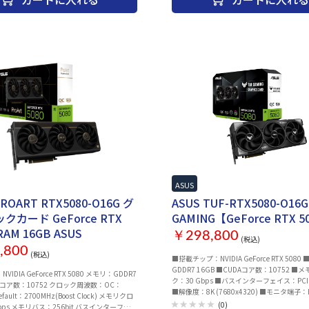
ズ項目※本体と一緒に購入ください。・OS：W
11 Pro 変更詳細なスペック・仕様は ▽ 商
ください。出荷前に動作確認とドライバー
プ・UEFIのアップデートを実施。到着後す
フォーマンスを体験いただけます。※モニ
ード、マウスは別売りとなります。※パソ
注文・決済完了後に組み立ての為、決済完
都合でのキャンセルは承ることができませ
プビルドPCラインナップ一覧】はこちら【
すめ周辺機器】はこちら
ASUS
PROART RTX5080-O16G グ
ASUS TUF-RTX5080-O16G
クカード GeForce RTX
GAMING【GeForce RTX 5
RAM 16GB ASUS
￥298,800
(税込)
,800
(税込)
■搭載チップ：NVIDIA GeForce RTX 508
GDDR7 16GB ■CUDAコア数：10752 ■
IDIA GeForce RTX 5080 メモリ：GDDR7
ク：30 Gbps ■バスインターフェイス：PCI Ex
DAコア数：10752 クロック周波数：OC：
■解像度：8K (7680x4320) ■モニタ端子：HD
efault：2700MHz(Boost Clock) メモリクロ
x2、DisplayPort 2.1b x3 ■冷却タイプ
(0)
bps メモリバス：256bit バスインターフェイ