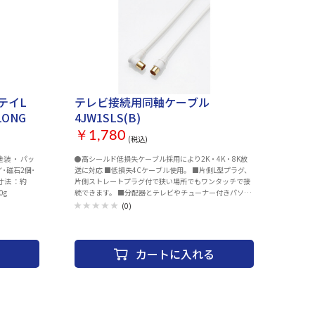
テイL
テレビ接続用同軸ケーブル
LONG
4JW1SLS(B)
￥1,780
(税込)
塗装 ・ パッ
●高シールド低損失ケーブル採用により2K・4K・8K放
･磁石2個･
送に対応 ■低損失4Cケーブル使用。 ■片側L型プラグ、
寸法 ：約
片側ストレートプラグ付で狭い場所でもワンタッチで接
0g
続できます。 ■分配器とテレビやチューナー付きパソコ
ンなどの接続にお勧めです。 ■シールドプラグ採用だか
(0)
ら妨害波に強い ■金メッキプラグにより接触不良を防ぎ
ます ■ケーブル長1m
カートに入れる