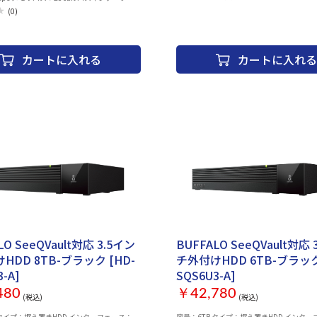
数：3 ■スロットサイズ：3.6 スロット ■
ress 5.0 解像度：8K (7680x4320) モニタ端
(0)
イル対応- ■4K対応：○ ■補助電源：1 x 16-
 x1 DisplayPort2.1b x2 USB Type-C x1 冷
■DirectX：- ■OpenGL：OpenGL 4.6 ■
冷 ファン数：3 セミファンレス：○ スロッ
奥行)：348 x 146 x 72 mm ■カラー：ブラ
.5 スロット 最大ディスプレイ接続台数：4
 補助電源：1 x 16-pin LED制御機能：Aura
カートに入れる
カートに入れる
nGL：OpenGL 4.6 本体(幅x高さx奥行)：
0 mm
LO SeeQVault対応 3.5イン
BUFFALO SeeQVault対応 
HDD 8TB-ブラック [HD-
チ外付けHDD 6TB-ブラック
-A]
SQS6U3-A]
480
￥42,780
(税込)
(税込)
 タイプ：据え置きHDD インターフェース：
容量：6TB タイプ：据え置きHDD インタ