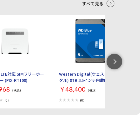
おりません。 ※上記条件を満たした場合であっても、全
すべて見る
てのパソコンでの動作を保証するものではありません。
付属品一覧 製品本体 1台 USB microB to Type-Cケーブル
1本 USB microB to Type-Aケーブル 1本 セットアップガ
5
6
イド（保証書含む） A3両面 白黒印刷 2枚 ※製品付属ソ
フトウェアToast19は、無償ダウンロードで提供
LTE対応 SIMフリーホー
Western Digital(ウェスタンデジ
【
(PIX-RT100)
タル) 8TB 3.5インチ内蔵HDD WD
ル 
Blue WD80EAAZ
ト
968
￥48,400
￥
(税込)
(税込)
Ma
L
(0)
(0)
M