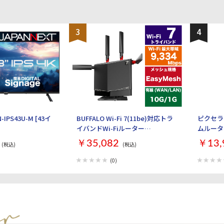
3
4
-IPS43U-M [43イ
BUFFALO Wi-Fi 7(11be)対応トラ
ピクセラ 
イバンドWi-Fiルーター
ムルーター 
AirStation WXR9300BE6P [ブラ
￥35,082
￥13,
(税込)
(税込)
ック]
(0)