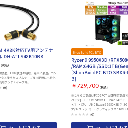
OM 4K8K対応TV用アンテナ
Shop Build PC / BTO
DH-ATLS48K10BK
Ryzen9 9950X3D /RTX508
/RAM:64GB /SSD:1TB(Gen
(税込)
[ShopBuildPC BTO SBXR-
波放送、4K8K放送の視聴、録画に最適。コン
B]
クタと柔らかスリムケーブルで配線にも特化
接続用アンテナケーブル。
￥729,700
(税込)
(0)
※こちらの商品はPCDEPOT WEB限定商品
ペック] ・OS：Windows 11 Home 64ビ
🔧 】 ・CPU：AMD Ryzen 9 9950X3D (4.3
ア/32スレッド） ・グラフィックス：NVIDIA G
RTX 5080 VRAM 16GB ・メモリ：64GB (DD
(0)
32GB×2 デュアルチャネル) ・ストレージ：1
NVMe Gen.5対応 (Sandisk WD Black SN8
カートに入れる
カートに入れる
※【🔧】：項目はカスタマイズ可能です。