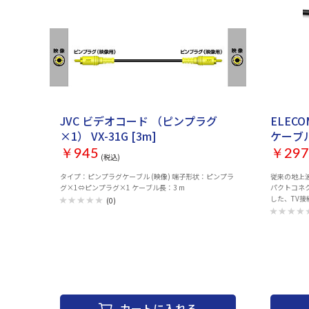
体のみ） カラー：ブラック 電気用品安全法：◇PSE 特定
電気用品 使用可能地域：日本 保証期間：1年間 その他：
USB Power Delivery 3.0規格準拠品 耐トラッキングスリ
ーブ付きACケーブル USB Type-Aポートはおまかせ充
電対応 滑り止め付き
JVC ビデオコード （ピンプラグ
ELEC
×1） VX-31G [3m]
ケーブル 
￥945
￥297
(税込)
タイプ：ピンプラグケーブル (映像) 端子形状：ピンプラ
従来の地上
グ×1⇔ピンプラグ×1 ケーブル長：3 m
パクトコネ
した、TV
(0)
カートに入れる