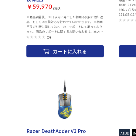
USB3.2 
￥59,970
(税込)
対応：○ Se
171x33x11
※商品到着後、30日以内に発生した初期不具合に限り返
品、もしくは交換対応を行わせていただきます。 ※初期
不良の判断に関してはメーカーサポートにて承っており
ます。 商品のサポートに関するお問い合わせは、当店か
らの納品書をご用意いただき、 下記サポートにご連絡く
(0)
ださい。 ＜HUAWEIサポート窓口＞ TEL：0120-798-288
営業時間：9:00-18:00 ※メーカー指定休業日および祝日
カートに入れる
を除く ※ご注文後のお取消しは承っておりません。予め
ご了承ください。 ※代金引換払いでのご注文は承ってお
りません。クレジットカード決済、銀行振込にてご注文
ください。 ※タッチペンにつきましては、保証対象外と
なります。予めご了承ください。 CPU：Core i5 1130G7
1.8GHz（4コア） 画面サイズ：12.6 インチ 解像度：
2560x1600 パネル種類：OLED タッチパネル：○ メモリ
容量：8GB ストレージ容量：SSD：256GB ビデオチッ
プ：INTEL IRIS XE OS：Windows 11 Home Office詳細：
なし 駆動時間：15時間 インターフェース：
Thunderbolt4 Type-C、 その他：Webカメラ
Bluetooth5.1 生体認証：指紋認証 無線LAN：Wi-Fi 6
(11ax) 重量：約709g 幅x高さx奥行：286.5x7.99x184.7
mm カラー：ネビュラグレー
Razer DeathAdder V3 Pro
ASUS
R