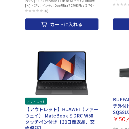
ペック] ・OS：Windows 11 Home 64ビット/日本語版
ス：PCI Exp
[🔧] ・CPU：インテル Core Ultra 7 270K Plus (3.7GHz
子：HDMI2.1b
24コア/24スレッド） ・グラフィックス：NVIDIA
(0)
却タイプ：空
GeForce RTX 5070 VRAM 12GB ・メモリ：32GB (DDR5
トサイズ：2
16GB×2 デュアルチャネル)[🔧] ・ストレージ：1TB
台 4K対応：○
カートに入れる
SSD NVMe Gen.4対応[🔧] ※【🔧】：項目はカスタマ
Sync Ope
イズ可能です。□カスタマイズ項目※本体と一緒に購入
304x126x5
ください。・OS：Windows 11 Pro 変更・メモリ：DDR5
32GB→64GB 変更・ストレージ：SSD 1TB→2TB 変更詳
細なスペック・仕様は ▽ 商品説明をご確認ください。出
荷前に動作確認とドライバーセットアップ・UEFIのアッ
プデートを実施。到着後すぐに最高のパフォーマンスを
体験いただけます。※モニター、キーボード、マウスは
別売りとなります。※パソコン本体はご注文・決済完了
後に組み立ての為、決済完了後のお客様都合でのキャン
セルは承ることができません。【ショップビルドPCライ
ンナップ一覧】はこちら【同時購入おすすめ周辺機器】
はこちら
BUFFA
アウトレット
チ外付け
【アウトレット】HUAWEI（ファー
SQS8U3
ウェイ） MateBook E DRC-W58
￥50,
タッチペン付き【30日間返品、交
換保証】
容量：8TB