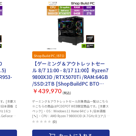
Shop Build PC / BTO
イベント管理用
0
【ゲーミング＆アウトレットセー
.5)
ル 8/7 11:00 - 8/17 11:00】Ryzen7
R953-
9800X3D /RTX5070Ti /RAM:64GB
/SSD:2TB [ShopBuildPC BTO
SBXR-R98X3]
￥439,970
(税込)
です。[主要ス
ゲーミング＆アウトレットセール対象商品一覧はこちら
ット/日本語版 【
※こちらの商品はPCDEPOT WEB限定商品です。[主要ス
GHz 16コ
ペック] ・OS：Windows 11 Home 64ビット/日本語版
eForce
[🔧] ・CPU：AMD Ryzen 7 9800X3D (4.7GHz 8コア/16
R5-6000
スレッド） ・グラフィックス：NVIDIA GeForce RTX
(0)
TB SSD
5070Ti VRAM 16GB ・メモリ：64GB (DDR5 32GB×2 デ
100)
ュアルチャネル) ・ストレージ：2TB SSD NVMe Gen.4対
カートに入れる
□カスタマイ
応 ※【🔧】：項目はカスタマイズ可能です。□カスタ