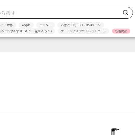
レット本体
Apple
モニター
外付けSSD/HDD・USBメモリ
パソコン(Shop Build PC・組立済みPC)
ゲーミング＆アウトレットセール
新着商品