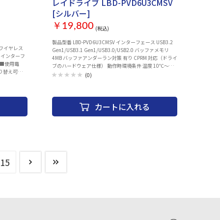
レイドライブ LBD-PVD6U3CMSV
[シルバー]
￥19,800
(税込)
製品型番 LBD-PVD6U3CMSV インターフェース USB3.2
ワイヤレス
Gen1/USB3.1 Gen1/USB3.0/USB2.0 バッファメモリ
 ■インターフ
4MB バッファアンダーラン対策 有り CPRM 対応（ドライ
z ■使用電
ブのハードウェア仕様） 動作時環境条件 温度 10℃〜
ト切り替え可能、
35℃ 相対湿度 20％〜80％（ただし、結露無きこと） 保
(0)
ス：○ ■エ
管時環境条件 温度 −10℃〜50℃ 相対湿度 10％〜90％
重さ：54 g
（ただし、結露無きこと） 外形寸法（幅×奥行き×高
ル長さ：2 m
さ） 133×146×14mm（本体のみ、突起部を除く） 質
カートに入れる
量 230g（本体のみ） 設置方向 水平 ディスクローディン
グ方式 トレー方式（カートリッジに入った状態のDVD-
RAMディスクは使用できません。） コネクタ形状
USB3.0 MicroB ×1 ユニット前面装備 アクセス表示ラン
プ イジェクトボタン ユニット背面装備 USB MicroB コネ
クタ ×1 電源コネクタ（別売りACアダプタ用） 本体カラ
ー シルバー フロントパネルカラー ブラック 保証期間 1
15
年間 ■対応OS ・macOS Monterey (12), macOS Big
Sur(11), macOS Catalina(10.15), macOS
Mojave(10.14) ・Windows 10, 8.1, 7*1 *1：ドライブの
仕様です。Windows用ソフトは添付しておりません。 ※
対応OSは、いずれも日本語OSに限ります。 ■対応パソ
コン ・Thunderbolt3, USB Type-C/Aポートを持つ、イン
テルCPUおよびApple Siliconをを搭載したMac,
Windowsパソコン*1 *1：Windows用ソフトは添付して