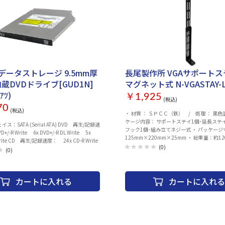
データストレージ 9.5mm厚
長尾製作所 VGAサポートス
 内蔵DVDドライブ[GUD1N]
マグネット式 N-VGASTAY-
ｱﾂ)
￥1,925
(税込)
70
(税込)
・ 材質 ： ＳＰＣＣ（鉄） / 処理 ： 黒色
ケージ内容： サポートステイ1個･延長ステイ
：SATA (Serial ATA) DVD 再生/記録速
フック1個･組み立てネジ一式 ・ パッケージ
+/-R Write 6x DVD+/-R DL Write 5x
125mm×220mm×25mm ・ 総重量：約12
Write CD 再生/記録速度： 24x CD-R Write
(0)
(0)
カートに入れる
カートに入れる