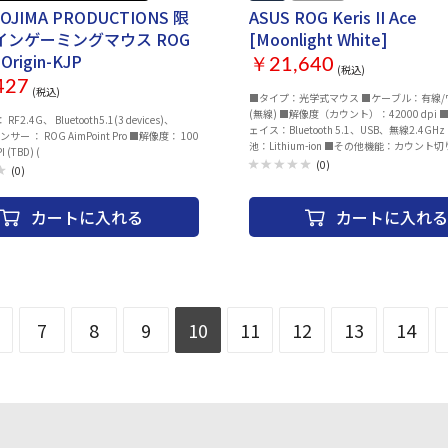
KOJIMA PRODUCTIONS 限
ASUS ROG Keris II Ace
インゲーミングマウス ROG
[Moonlight White]
I Origin-KJP
￥21,640
(税込)
427
(税込)
■タイプ：光学式マウス ■ケーブル：有線/
(無線) ■解像度（カウント）：42000 dpi
F2.4G、 Bluetooth5.1(3 devices)、
ェイス：Bluetooth 5.1、USB、無線2.4GH
ンサー ： ROG AimPoint Pro ■解像度： 100
池：Lithium-ion ■その他機能：カウン
 (TBD) (
着脱式レシーバ ■静音：- ■ゲーミングマウ
(0)
(0)
ルゴノミクス：○ ■マルチペアリング：○ ■
■幅x高さx奥行：67x42x121 mm ■ケーブ
■カラー：ホワイト
カートに入れる
カートに入れる
7
8
9
10
11
12
13
14