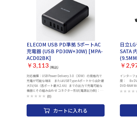
ELECOM USB PD準拠 5ポートAC
日立LG
充電器 (USB PD30W+30W) [MPA-
SATA
ACD02BK]
(9.5MM
￥3,113
￥2,9
(税込)
対応機種：USB Power Delivery 3.0（30W）の規格内で
インターフェイス
充電が可能な端末 またはUSB Type-Aポートから合計最
度： 8x DVD
大5V/6A（各ポート最大2.4A）までの出力で充電可能な
DVD-RAM 
機器とその組み合わせ コネクター形状(電源出力側)：
USB Type-C（USB-C）メス×1 USB Aメス×4 定格入力
(0)
電圧：AC100-240V 50/60Hz 定格出力電力：合計
60W（USB Type-C（USB-C）：30W + USB A：合計
カートに入れる
30W） 定格出力電圧：USB Type-C（USB-C） ：
5V/9V/12V/15V/20V USB A ： 5V 定格出力電流：USB
Type-C（USB-C）： 3A（5V時）/3A（9V
時）/2.5A（12V時）/2A（15V時）/1.5A（20V時）
USB A ： 合計最大6A（1ポートあたり最大2.4A） 外形寸
法：約 幅78×厚み106×高さ33(mm) 重量：約253g（本