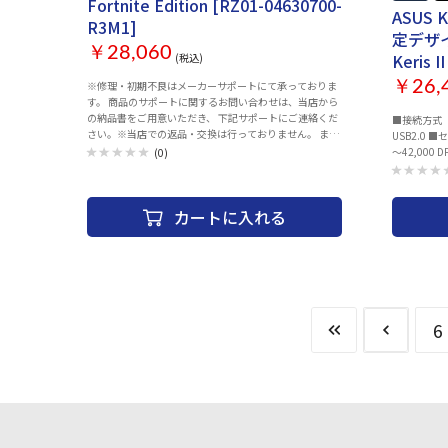
Fortnite Edition [RZ01-04630700-
ASUS 
R3M1]
定デザ
￥28,060
Keris I
(税込)
￥26,
※修理・初期不良はメーカーサポートにて承っておりま
す。 商品のサポートに関するお問い合わせは、当店から
の納品書をご用意いただき、 下記サポートにご連絡くだ
■接続方式 ： R
さい。※当店での返品・交換は行っておりません。 ま
USB2.0 ■セ
た、2022年11月現在はメールでのサポートのみとなっ
～42,000 DPI
(0)
ております。 ■MSY株式会社 カスタマサポート 【お問い
合わせ先メールアドレス】 game-
support@msygroup.com ※メール「本文」に下記内容
カートに入れる
をご記載頂き、お問い合わせ先メールアドレスまで お送
り下さいますようお願い申し上げます。 【記載内容】 ・
製品名 ・症状・トラブル内容・ご質問等 ・製品のご購入
店舗名・ご購入年月日 ※メールのご返答にお時間を頂戴
する場合がございます。 ※交換品等の発送は運送の状況
により通常より遅延する可能性もございます。 タイプ：
光学式マウス ケーブル：有線/ワイヤレス(無線) 解像度
6
（カウント）：30000 dpi インターフェイス：USB、無
線2.4GHz 使用電池：リチウムイオン充電池 その他機
能：カウント切り替え可能 ゲーミングマウス：○ エルゴ
ノミクス：○ 重さ：63 g 幅x高さx奥行：68x44x128 mm
カラー：ブルー系