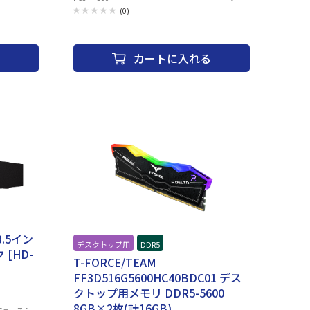
ロープロファ
ズ：UDIMM 応答速
(0)
pin
度：CL 46-45-45
本体(幅x高さx
電圧：1.1 V
ック
RoHS：◯
カートに入れる
3.5イン
デスクトップ用
DDR5
 [HD-
T-FORCE/TEAM
FF3D516G5600HC40BDC01 デス
クトップ用メモリ DDR5-5600
8GB×2枚(計16GB)
ーフェース：