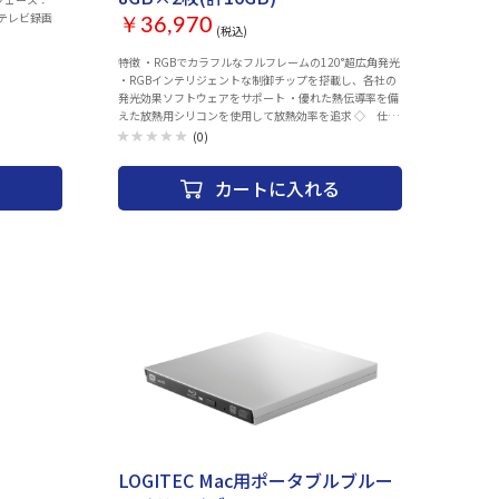
○ テレビ録画
￥36,970
(税込)
：
特徴 ・RGBでカラフルなフルフレームの120°超広角発光
・RGBインテリジェントな制御チップを搭載し、各社の
発光効果ソフトウェアをサポート ・優れた熱伝導率を備
えた放熱用シリコンを使用して放熱効率を追求 ◇ 仕
様 ◇ 対応：デスクトップ用 DDR5 容量：
(0)
16GB(8GB×2枚) 規格：PC5-44800 (DDR5-5600) レイ
テンシ：40 電圧：1.2V 互換性：XMP 3.0 / EXPO 冷却：
カートに入れる
ヒートシンクあり ライティング：RGBあり メーカー保証
期間：限定永久保証 製品型番：
FF3D516G5600HC40BDC01 ◇ 仕 様 ◇ 対応：デス
クトップ用 DDR5 容量：16GB(8GB×2枚) 規格：PC5-
44800 (DDR5-5600) レイテンシ：40 電圧：1.2V 互換
性：XMP 3.0 / EXPO 冷却：ヒートシンクあり ライティン
グ：RGBあり メーカー保証期間：限定永久保証 製品型
番：FF3D516G5600HC40BDC01
LOGITEC Mac用ポータブルブルー