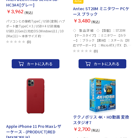
Antec
HC3A4 [グレー]
Antec ST20M ミニタワー PCケ
￥3,962
(税込)
ース ブラック
￥3,480
パソコンとの接続 TypeC / USB (変換) ハブ
(税込)
ポート数 TypeC×3 / USB×4 USB 規格
◇ 製 品 詳 細 ◇ 【型番】：ST20M
USB3.2(Gen2) 対応OS (Windows)11 / 10
【ケースタイプ】：ミニタワー 【カラ
(Mac)11～ 本体サイズ 約
ー】：ブラック 【素材】：スチール 【対
120×61×29.5mm 重量 143g ケーブル長
(0)
応マザーボード】：Micro ATX / ITX 【5.25
約100cm 電源方式 バスパワー(TypeC電源
インチベイ】：- 【3.5インチシャドウベ
入力端子) 機器への電源供給 最大15Wまで
(0)
イ】：1(3.5/2.5インチ共用) 【2.5インチ
(7ポート合計) LED 通電LED搭載 (側面) セ
シャドウベイ】：1 【拡張スロット】：4
ルフパワー時 TypeC電源入力 最大15W 動
カートに入れる
カートに入れる
【拡張カードスペース】：最大265 mm
作環境 5～40℃ (結露無き事)
【対応電源】：160 mmまで (ATX規格)
【搭載電源容量】：非搭載 【対応CPUク
ーラー高さ】：最大150 mm 【対応ラジエ
ータサイズ】 フロント：- トッ
プ：- サイド：- リア：- ボト
ム：- 【標準搭載ファン】 フロント：-
トップ：- サイド：- リア：
1×120 mm ボトム：- 【搭載可能ファ
ン】 フロント：- トップ：-
サイド：- リア：1×120 mm ボト
テクノポリス 4K・HD動画 変換
ム：- 【フロントポート】 USB：
Apple
お取り寄せ
スタジオ7
1×USB 3.0/1×USB 2.0 オーディオ：
Apple iPhone 11 Pro Maxレザ
1×オーディオ in/out 【本体サイズ】：
￥2,700
(税込)
ーケース - (PRODUCT)RED
275 x 180 x 352 mm (DxWxH) 【重量】：
[MX0F2FE/A]