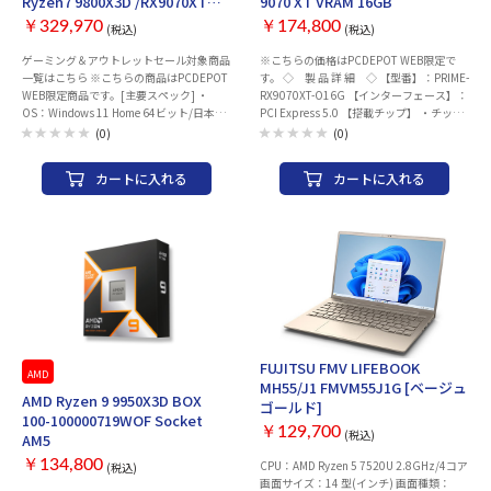
Ryzen7 9800X3D /RX9070XT
9070 XT VRAM 16GB
/RAM:32GB /SSD:1TB
￥329,970
￥174,800
(税込)
(税込)
[ShopBuildPC BTO SBXR-
R78X3W]
ゲーミング＆アウトレットセール対象商品
※こちらの価格はPCDEPOT WEB限定で
一覧はこちら ※こちらの商品はPCDEPOT
す。 ◇ 製 品 詳 細 ◇ 【型番】：PRIME-
WEB限定商品です。[主要スペック] ・
RX9070XT-O16G 【インターフェース】：
OS：Windows 11 Home 64ビット/日本語
PCI Express 5.0 【搭載チップ】 ・チップ
版[🔧] ・CPU：AMD Ryzen 7 9800X3D
メーカー：AMD ・グラフィックチップ：
(0)
(0)
(4.7GHz 8コア/16スレッド） ・グラフィ
Radeon RX 9070 XT ・コアクロック：
ックス：AMD Radeon RX 9070 XT VRAM
3010 MHz (Boost Clock) 【VRAM】 ・メモ
カートに入れる
カートに入れる
16GB ・メモリ：32GB (DDR5 16GB×2
リ規格：GDDR6 ・メモリ容量：16GB ・
デュアルチャネル)[🔧] ・ストレージ：
メモリ速度：20 Gbps ・メモリバス幅：
1TB SSD NVMe Gen.4対応[🔧]
256bit 【電源】 ・推奨電源要件：750W
※【🔧】：項目はカスタマイズ可能です。
・補助電源：8pin x3 【インターフェー
□カスタマイズ項目※本体と一緒に購入く
ス】 ・HDMI：2.1b x 1 ・DisplayPort：
ださい。・OS：Windows 11 Pro 変更・メ
2.1a x3 ・Type-C：- ・最大解像度：7680
モリ：DDR5 32GB→64GB 変更・ストレ
x 4320 ・画面出力数：4 【冷却】：空冷フ
ージ：SSD 1TB→2TB 変更詳細なスペッ
ァン 【本体サイズ】：312 x 130 x 50 mm
ク・仕様は ▽ 商品説明をご確認くださ
【JAN】：197105829589 【メーカ
い。出荷前に動作確認とドライバーセット
ー】：ASUS ※ご購入商品に初期不良含め
アップ・UEFIのアップデートを実施。到
不具合が発生した場合、修理対応となりま
FUJITSU FMV LIFEBOOK
着後すぐに最高のパフォーマンスを体験い
す。 又、開封・未開封にかかわらず、お客
AMD
MH55/J1 FMVM55J1G [ベージュ
ただけます。※モニター、キーボード、マ
様のご都合による返品・返金は致しかねま
AMD Ryzen 9 9950X3D BOX
ゴールド]
ウスは別売りとなります。※パソコン本体
す、ご了承ください。
100-100000719WOF Socket
はご注文・決済完了後に組み立ての為、決
￥129,700
(税込)
AM5
済完了後のお客様都合でのキャンセルは承
ることができません。【ショップビルド
￥134,800
CPU：AMD Ryzen 5 7520U 2.8GHz/4コア
(税込)
PCラインナップ一覧】はこちら【同時購
画面サイズ：14 型(インチ) 画面種類：