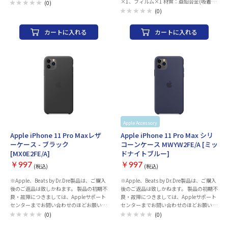
×1、フィルム×1 材質：亜鉛合金(吸着
(0)
面：ポリウレタン) カラー：ブラック 耐荷
(0)
重：※250g以上の機器本体には使用しな
いでください。
カートに入れる
カートに入れる
Apple
お取り寄せ
Apple Accessory
Apple
お取り寄せ
Apple iPhone 11 Pro Maxレザ
Apple iPhone 11 Pro Max シリ
ーケース - ブラック
コーンケース MWYW2FE/A [ミッ
[MX0E2FE/A]
ドナイトブルー]
￥997
￥997
(税込)
(税込)
※Apple、Beats by Dr.Dre製品は、ご購入
※Apple、Beats by Dr.Dre製品は、ご購入
後のご返品は致しかねます。 製品の初期不
後のご返品は致しかねます。 製品の初期不
良・故障につきましては、Appleサポート
良・故障につきましては、Appleサポート
センターまでお問い合わせのほどお願いい
センターまでお問い合わせのほどお願いい
たします。 製品には保証書が付属致しませ
たします。 製品には保証書が付属致しませ
(0)
(0)
ん。保証の際には、納品書（購入証明書）
ん。保証の際には、納品書（購入証明書）