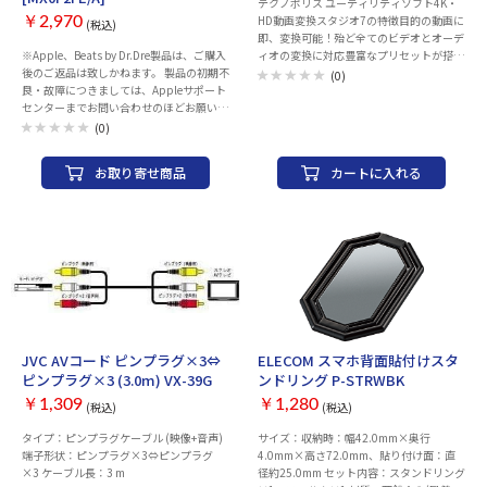
テクノポリス ユーティリティソフト4K・
約2.01 kg 【JAN】：761345102711 【メ
HD動画変換スタジオ7の特徴目的の動画に
ーカー】：Antec
￥2,970
(税込)
即、変換可能！殆ど全てのビデオとオーデ
※Apple、Beats by Dr.Dre製品は、ご購入
ィオの変換に対応豊富なプリセットが搭載
後のご返品は致しかねます。 製品の初期不
されており、悩まずに変換開始！iPhone・
(0)
良・故障につきましては、Appleサポート
iPad・スマホタブレットに最適な動画を簡
センターまでお問い合わせのほどお願いい
単作成！高精細4K、HD動画の入出力にも
たします。 製品には保証書が付属致しませ
対応高画質変換にも圧縮も可能。ネット動
(0)
ん。保証の際には、納品書（購入証明書）
画のダウンロードと変換に対応動画から音
が必要となりますので、大切に保管くださ
楽・音声を抽出。iPhoneで視聴可能な音声
お取り寄せ商品
カートに入れる
い。 AppleCareサービス＆サポートライ
形式に変換可能。ハイレゾ音楽にも対応動
ン 電話番号：0120-27753-5 製品タイプ：
画編集機能：カット編集・結合・画質補正
ケース 対応機種：iPhone 11 Pro Max
機能・部分拡大などの編集が可能です。
BD・DVDメディアプレーヤー付。3D変換
対応、3Dメガネ付録。
JVC AVコード ピンプラグ×3⇔
ELECOM スマホ背面貼付けスタ
ピンプラグ×3 (3.0m) VX-39G
ンドリング P-STRWBK
￥1,309
￥1,280
(税込)
(税込)
タイプ：ピンプラグケーブル (映像+音声)
サイズ：収納時：幅42.0mm×奥行
端子形状：ピンプラグ×3⇔ピンプラグ
4.0mm×高さ72.0mm、貼り付け面：直
×3 ケーブル長：3 m
径約25.0mm セット内容：スタンドリング