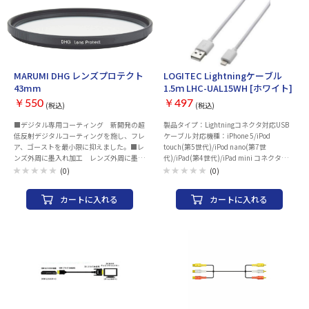
MARUMI DHG レンズプロテクト
LOGITEC Lightningケーブル
43mm
1.5ｍ LHC-UAL15WH [ホワイト]
￥550
￥497
(税込)
(税込)
■デジタル専用コーティング 新開発の超
製品タイプ：Lightningコネクタ対応USB
低反射デジタルコーティングを施し、フレ
ケーブル 対応機種：iPhone 5/iPod
ア、ゴーストを最小限に抑えました。■レ
touch(第5世代)/iPod nano(第7世
ンズ外周に墨入れ加工 レンズ外周に墨入
代)/iPad(第4世代)/iPad mini コネクタ：
れをして内面反射を極限まで抑えました。
USB2.0［A］オス-Lightningコネクタオス
(0)
(0)
■DHG専用枠 専用枠を採用し、サテン
ケーブル長：1.5m 保証期間：1年間
仕上げで不要な反射を除去しました。■デ
カートに入れる
カートに入れる
ジタルカメラのレンズ保護に最適なフィル
ター レンズ表面を「キズやホコリ」から
守ります。ローレット付超薄枠を採用し、
超広角レンズでもケラレにくい設計です。