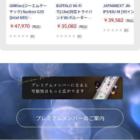
GMKtec(ジーエムケー
BUFFALO Wi-Fi
JAPANNEXT JN-
テック) Nucbox G3S
7(11be)対応トライバ
IPS43U-M [43インチ]
[Intel N95/
ンドWi-Fiルーター
￥39,582
(税込)
RAM:16GB/
AirStation
￥47,970
￥35,082
(税込)
(税込)
SSD:512GB/ Windows
WXR9300BE6P [ブラ
(0)
11 Pro]
ック]
(0)
(0)
プレミアムメンバーのご案内