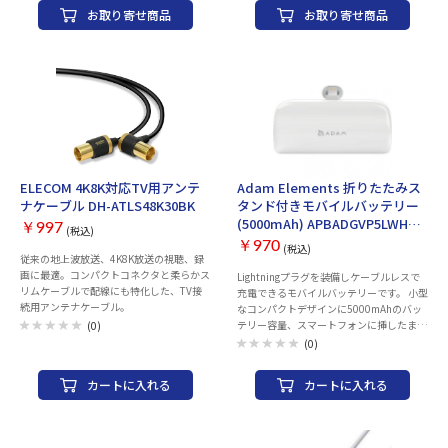
が必要となりますので、大切に保管くださ
が必要となりますので、大切に保管くださ
お取り寄せ商品
お取り寄せ商品
い。 AppleCareサービス＆サポートライ
い。 AppleCareサービス＆サポートライ
ン 電話番号：0120-27753-5 製品タイプ：
ン 電話番号：0120-27753-5 製品タイプ：
ケース 対応機種：iPhone 11 Pro Max
ケース 対応機種：iPhone 11 Pro Max
ELECOM 4K8K対応TV用アンテ
Adam Elements 折りたたみス
ナケーブル DH-ATLS48K30BK
タンド付きモバイルバッテリー
(5000mAh) APBADGVP5LWH
￥997
(税込)
[ホワイト]
￥970
(税込)
従来の地上波放送、4K8K放送の視聴、録
画に最適。コンパクトコネクタと柔らかス
Lightningプラグを装備しケーブルレスで
リムケーブルで配線にも特化した、TV接
充電できるモバイルバッテリーです。 小型
続用アンテナケーブル。
なコンパクトデザインに5000mAhのバッ
テリー容量、スマートフォンに挿したまま
(0)
使えるので、充電しながらの通話や動画視
(0)
聴も可能です。
カートに入れる
カートに入れる