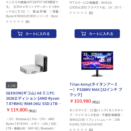
※こちらの価格はPCDEPOT WEB限定で
入おすすめ周辺機器】はこちら
TFTカラーLCD 解像度：WUXGA
す。 【CPU+メモリ＋マザーボード 3点セ
(1920x1200) アスペクト比：16：10 ワイ
ットはこちら】 ◇ 製 品 詳 細 ◇ 型番：
ド画面：○ メモリ容量：16GB メモリ規
(0)
Ryzen 9 9950X3D BOX シリーズ：Ryzen
格：LPDDR5 ストレージ容量：SSD：
9000 シリーズ ソケット形状：Socket AM5
256GB ビデオチップ：AMD Radeon 610M
(0)
クロック周波数：4.3 GHz 最大動作クロッ
ビデオメモリ：メインメモリと共用 OS：
ク周波数：5.7 GHz コア数：16 スレッド
Windows 11 Home 64bit Office詳細：
カートに入れる
カートに入れる
数：32 三次キャッシュ：128 MB 二次キャ
Microsoft Office Home and Business 2021
ッシュ：16 MB グラフィック機能：
駆動時間：JEITA Ver3.0：10.5時間(動画
Radeon Graphics TDP・PBP：170 W CPU
再生時)/18.1時間(アイドル時) JEITA
クーラー：別売り メーカー：AMD 商品型
Ver2.0：19.8時間 インターフェース：
番：100-100000719WOF
HDMIx1 USB3.2 Gen2 Type-Ax1/Type-
Cx2 USB PD：○ 生体認証：顔認証 その
他：Webカメラ(有効画素数約207万画素)
Bluetooth5.3 日本語キーボード(かな無し)
無線LAN：IEEE802.11a/b/g/n/ac/ax 重
量：1.3 kg 幅x高さx奥行：
313.4x20.4x223 mm カラー：ベージュゴ
Titan Army(タイタンアーミ
ミニPC
ールド 主な添付品：マニュアル類、ACア
ー）P326MV MAX [32インチ ブ
ダプタ、保証書 保証期間：1年
GEEKOM(ギコム) A8 ミニPC
ラック]
2026エディション [AMD Ryzen
￥103,980
(税込)
7 8745HS/ RAM:16G/ SSD:1TB/
Windows11 Pro]
￥119,800
モニタサイズ：32 型(インチ) モニタタイ
(税込)
プ：ワイド モニタ形状：平面型 解像度：
・OS：Windows11 Pro・CPU：AMD
3840x2160 リフレッシュレート：160
Ryzen 7 8745HS・メモリ：16G / SSD：
Hz(4K) /320 Hz(Full HD)
1TB・無線LAN：WIFI 6E / Bluetooth：
(0)