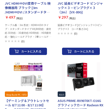
JVC HDMI⇔DVI変換ケーブル 映
JVC 延長ビデオコード ピンジャ
像機器用 ブラック [3m
ック×３－ピンプラグ×３
/HDMI⇔DVI /スタンダードタイ
（2m） [VX-80G]
プ] VX-HD230
￥497
￥297
(税込)
(税込)
ケーブル長：3m 形状：HDMI⇔DVI タイ
延長ビデオコード[ピンジャック×3-ピン
プ：スタンダードタイプ 4K/8K対応：非対
プラグ×3 コード長さ2m]
応 3D対応：3D非対応 HDR対応：HDR非対
(0)
応 ・強化シールドプラグ ・3重シールド
・シールド・ツイストペア ・24K金メッキ
(0)
※DVI機器でも著作権保護システム
（HDCP）に対応していない機器（パソコ
カートに入れる
カートに入れる
ンディスプレイなど）ではご使用できませ
ん。 必ずHDCP対応DVI端子が搭載された
機器でご使用ください。
Shop Build PC / BTO
イベント管理用
ASUS
【ゲーミング＆アウトレットセ
ASUS PRIME-RX9070XT-O16G
ール 8/7 11:00 - 8/17 11:00】
グラフィックカード Radeon RX