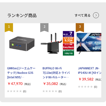
ランキング商品
すべて見る
1
2
3
GMKtec(ジーエムケー
BUFFALO Wi-Fi
JAPANNEXT JN-
テック) Nucbox G3S
7(11be)対応トライバ
IPS43U-M [43インチ]
[Intel N95/
ンドWi-Fiルーター
￥39,582
(税込)
RAM:16GB/
AirStation
￥47,970
￥35,082
(税込)
(税込)
SSD:512GB/ Windows
WXR9300BE6P [ブラ
(0)
11 Pro]
ック]
(0)
(0)