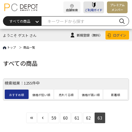
プレミアム
メンバー
店舗検索
ご利用ガイド
ようこそ ゲスト さん
新規登録
（無料）
ログイン
トップ
商品一覧
すべての商品
検索結果：1255件中
おすすめ順
価格が低い順
売れてる順
価格が高い順
新着順
59
60
61
62
63