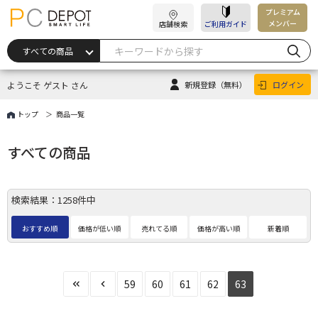
プレミアム
メンバー
店舗検索
ご利用ガイド
ようこそ ゲスト さん
新規登録
（無料）
ログイン
トップ
商品一覧
すべての商品
検索結果：1258件中
おすすめ順
価格が低い順
売れてる順
価格が高い順
新着順
59
60
61
62
63