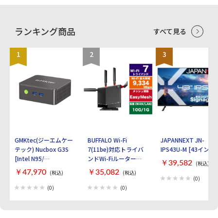
ランキング商品
すべて見る
1
2
3
GMKtec(ジーエムケー
BUFFALO Wi-Fi
JAPANNEXT JN-
テック) Nucbox G3S
7(11be)対応トライバ
IPS43U-M [43インチ]
[Intel N95/
ンドWi-Fiルーター
￥39,582
(税込)
RAM:16GB/
AirStation
￥47,970
￥35,082
(税込)
(税込)
SSD:512GB/ Windows
WXR9300BE6P [ブラ
(0)
11 Pro]
ック]
(0)
(0)