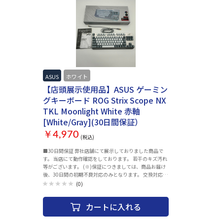
ASUS
ホワイト
ASUS アクセサリー
【店頭展示使用品】ASUS ゲーミン
グキーボード ROG Strix Scope NX
TKL Moonlight White 赤軸
[White/Gray](30日間保証）
￥4,970
(税込)
■30日間保証 弊社店舗にて展示しておりました商品で
す。 当店にて動作確認をしております。 若干のキズ汚れ
等がございます。 (※)保証につきましては、商品お届け
後、30日間の初期不良対応のみとなります。 交換対応は
行っておりませんので予めご了承ください。 (※)商品の
(0)
特性上、商品個々の状態（キズのあり・なし、OSバージ
ョン等）がありますが、状態の確認のお問い合わせはお
カートに入れる
断りさせて頂いております。 (※)こちらの商品につきま
してはご購入後お客様ご都合によりますご返品は一切お