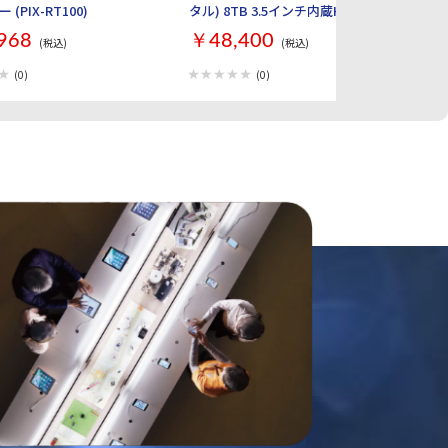
(PIX-RT100)
タル) 8TB 3.5インチ内蔵HDD WD
ル 
Blue WD80EAAZ
ト
968
￥48,400
￥
(税込)
(税込)
Ma
L
(0)
(0)
M