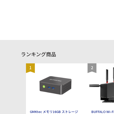
受けできませんので、ご購入の際には必ずご希望の商品
かどうかの確認をお願い致します。 (※)併売品につき、
売り切れの際はご容赦ください。 ■ケーブル：有線 ■イ
ンターフェイス：USB ■対応OS：Windows ■ゲーミン
グキーボード：○ ■ケーブル長：1.8 m ■テンキー：な
し(テンキーレス) ■キーレイアウト：日本語87 80% ■
キースイッチ：メカニカル ■軸の種類：赤軸 ■キー刻
印： ■ラピッドトリガー：- ■ロープロファイル：- ■ロ
ールオーバー：Nキーロールオーバー ■アンチゴースト
機能：○ ■アイソレーション設計：- ■マルチペアリン
グ：- ■角度調整機能：- ■ホットキー：- ■防水：- ■静
音：- ■スタンド装備(デバイス用)：- ■デバイス切り替
え：- ■電源ON/OFFスイッチ：- ■タッチパッド搭載：-
ランキング商品
■バックライト搭載：○ ■RGBバックライト：○ ■トラ
ックボール搭載：- ■Mac用キー配列：- ■マウス付：- ■
ホットスワップ：- ■サイズ：356x40x136 mm ■重量：
880 g ■カラー：シルバー
1
2
GMKtec メモリ16GB ストレージ
BUFFALO Wi-