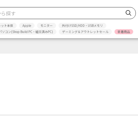
レット本体
Apple
モニター
外付けSSD/HDD・USBメモリ
パソコン(Shop Build PC・組立済みPC)
ゲーミング＆アウトレットセール
新着商品