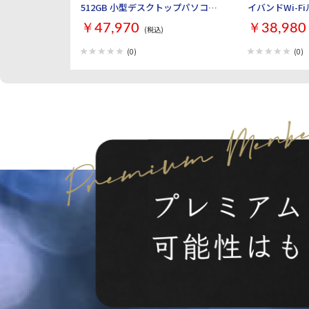
512GB 小型デスクトップパソコン
イバンドWi-F
GMKtec NucBox G3S GMK-G3S-
AirStation W
￥47,970
￥38,980
(税込)
16/512-W11PRO(N95)
ック]
(0)
(0)