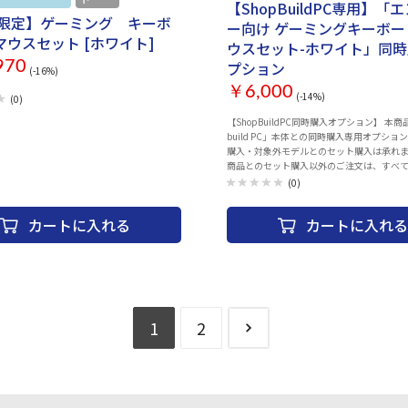
,000Hzのウルトラポーリング • 対応OS:
【ShopBuildPC専用】「
4bit 以上 • サイズ: 45.7 cm x 17.4 cm x 3.3
B限定】ゲーミング キーボ
ー向け ゲーミングキーボー
i （ゲーミングマウス） 薄
マウスセット [ホワイト]
ウスセット-ホワイト」同
で簡単にコントロール。最先端のオプティカ
チ、高精度の 8,500 DPI センサー、Razer
970
プション
(-16%)
lex ケーブルを備え、最高の精度と速度を実現し
￥6,000
(-14%)
(0)
。 • 最大 300 インチ/秒 (IPS) / 35G の
azer Viper から生まれた左右近似デザイン(小
【ShopBuildPC同時購入オプション】 本商品は「Shop
 • 耐クリック回数 5,000 万回の Razer オプ
build PC」本体との同時購入専用オプショ
スイッチ • 大型 100% PTFE マウスフィー
購入・対象外モデルとのセット購入は承れま
.8mm)。 • ゲーミンググレードのタクタイルス
商品とのセット購入以外のご注文は、すべ
ール • クイック感度調節機能(デフォルトの
させていただきます。 ショップビル
(0)
/800/1600/3200/6400) • オンボードメ
ファイル • 1,680 万色のカラーオプションを
r Chroma RGB ライティング • 6 個の個別プ
カートに入れる
カートに入れる
 Hyperesponse ボタン • サイズ: 11.8
 5.3 cm(グリップ幅) x 3.8 cm(高さ) • 重量:
V2 – Mサイズ （マウスパ
クスチャ加工を施した布製の表面を採用した、
ーミングマウスパッドは、滑らかなスワイプ
セルレベルの照準精度で快適なゲーム体験を
1
2
のある高密度ラバーフォーム • 底面の滑り止め
 36 cm(横) x 27.5 cm(縦) x 0.3 cm (厚さ)