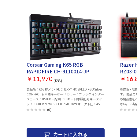
■RGBバックライト：○ ■トラックボール搭載：-
店舗名・ご購入年月日 ※メー
■Mac用キー配列：- ■マウス付：- ■ホットスワップ：-
する場合が
■サイズ：356x40x136 mm ■重量：880 g ■カラー：
により通常よ
シルバー
ル：有線 イン
ーミングキ
ト：英語 キ
ー刻印：ア
ーロールオ
能：○ ホッ
450.7x42.
Corsair Gaming K65 RGB
Razer 
RAPIDFIRE CH-9110014-JP
RZ03-0
￥11,970
￥16,
(税込)
製品名：K65 RAPIDFIRE CHERRY MX SPEED RGB Silver
※修理・初
COMPACT 日本語キーボード カラー：ブラック インター
す。 商品
フェース：USB キー配列：91キー 日本語配列 キースイ
の納品書を
ッチ：CHERRY MX SPEED RGB Silver キー押下圧：45g
さい。※当店
バックライト：全キー（1,680万色） レポートレート：
た、2022
(0)
1,000/500/250/125 Hz オンボードメモリー：あり 同時
ております。 ■MSY株式会社 カスタマサポート 【
押し対応キー数：Nキーロールオーバー対応（アンチゴ
合わせ先メー
ースト機能） 本体サイズ：355×165×38 mm 重量：約
support@msygroup
0.86kg 保証期間：2年 付属品：クイックスタートガイ
をご記載頂
カートに入れる
ド、FPS/MOBA用キーキャップ、キーキャップ引き抜き
り下さいますよう