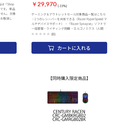
3 ［その
￥29,970
er
(-33%)
ンです。 単品
Speed のマル
せん。 対象
ゲーミング＆アウトレットセール対象商品一覧はこちら
ンとメディア
てお取消しと
・1つのレシーバーを共有できる（Razer HyperSpeed マ
プログラム可能
ドPC一覧はこちら
ルチデバイスサポート） ・「Razer Synapse」ソフトで
キーロールオ
一括管理・ライティング同期 ・エルゴノミクス（人間工
組ファイバー
学）に特化した最高峰の統一感
ルミ合金製トッ
(0)
カートに入れる
セット商品