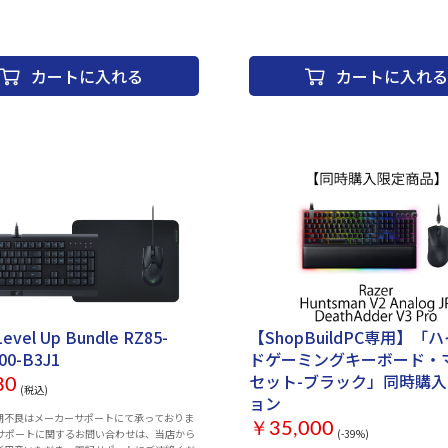
合わせ先メールアドレス】 game-
 ゲーミングキーボード：○ ケーブル長：1.5 m
support@msygroup.com ※メール「本文」に下記内容
し(テンキーレス) キーレイアウト：日本語
をご記載頂き、お問い合わせ先メールアドレ
イッチ：メンブレン キーピッチ：19 mm キー
り下さいますようお願い申し上げます。 【記載内容】 ・
：4mm キー刻印：アルファベットのみ刻印
製品名 ・症状・トラブル内容・ご質問等 ・
カートに入れる
カートに入れる
バー：26キー同時押し対応 角度調整機能：○
店舗名・ご購入年月日 ※メールのご返答にお時間を頂戴
ックライト搭載：○ RGBバックライト：○
する場合がございます。 ※交換品等の発送
x25x145 mm 重量：500 g 保証期間：6か月
により通常より遅延する可能性もございます。 サ
(H×W×D)mm 26(H)×437(W)×139(D
(m) 約1.9m本体重量 776g対応機種 PC（USB 
A）、またはBluetooth 5.0対応機器対応OS W
64bit（Synaspe3準拠）接続方法 有線・
ターフェース Bluetooth・USBキー配列 
タイプ その他テンキー 有キーストローク 1.
・多言語マニュアル ・Razer ロゴステッカー
Type-A to Type-C ケーブル仕様1 ［接続
レス - Bluetooth、Razer HyperSpeed 2.4
USB Type-A ⇔ USB Type-C（キーボー
［充電時間］約2時間［動作時間］ バック
時：Bluetooth 最長214時間、2.4GHz 最
ックライト最高輝度時：Bluetooth および 2.
Level Up Bundle RZ85-
【ShopBuildPC専用】「
らも最長26時間仕様2 ［キーの感触］軽量
ズ］フルサイズ［メディアキー］■［オン
00-B3J1
ドゲーミングキーボード・
リ］内蔵メモリとクラウドのハイブリッドスト
セット-ブラック」同時購
80
最大 5 プロファイル［スイッチのタイプ］Ra
(税込)
ョン
薄型オプティカルスイッチ［キーキャップ
期不良はメーカーサポートにて承っておりま
ーティング加工の ABS キーキャップ［ライ
￥35,000
のサポートに関するお問い合わせは、当店から
(-39%)
1680 万色のカラーオプションを備えたカ