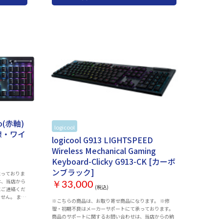
スケットマウント N-KEY ROLL OVER：全てのキー 対応
OS：Windows 10以降 接続性：有線接続（USB Type-
C（TM）） キーキャップ素材：ダブルショットPBTキー
キャップ アンチゴースト：● オンボードメモリ機能：●
ソフトウエア：INZONE Hub / INZONE Hub for Web ＜付
属品＞USBケーブル、保証書、使用上のご注意/主な仕様
ro(赤軸)
logicool
お取り寄せ
[有線・ワイ
logicool G913 LIGHTSPEED
Wireless Mechanical Gaming
Keyboard-Clicky G913-CK [カーボ
ンブラック]
承っておりま
は、当店から
￥33,000
(税込)
にご連絡くだ
ん。 ま
※こちらの商品は、お取り寄せ商品になります。 ※修
トのみとなっ
理・初期不良はメーカーサポートにて承っております。
商品のサポートに関するお問い合わせは、当店からの納