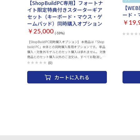
ン搭載 • 1
【ShopBuildPC専用】フォートナ
Windows7 6
【WE
イト限定特典付きスターターギア
cm • 重量: 1.02 Kg ■Viper Min
ード・
セット（キーボード・マウス・ゲ
型軽量設計
ルマウススイッ
ームパッド）同時購入オプション
￥19,
Speedf
ます。 • 8,500 DPI の光学式センサーを搭載し、正確なト
￥25,000
(-59%)
ラッキングを実現
加速度 • R
【ShopBuildPC同時購入オプション】 本商品は「Shop
さな手に最適)
build PC」本体との同時購入専用オプションです。 単品
ティカルマウス
購入・対象外モデルとのセット購入は承れません。 対象
ト(厚さ 0
商品とのセット購入以外のご注文は、すべてお取消しと
クロールホイ
させていただきます。 ショップビルドPC一覧はこちら
(0)
ステージ：400
モリー プロ
備えた Raze
カートに入れる
ログラムが可能な
cm (長さ) x
61g (ケーブル除く) ■Gigantus 
ッド） テ
ソフトなゲ
操作とピク
実現。 • テクスチャ加工された細かな織り目の布製の表
面 • 厚み
ラバー • サイズ:
• 重量: 290g