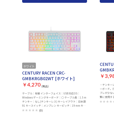
工具、パームレスト
製品名 ・
店舗名・ご購入年月日 ※メー
する場合が
により通常よ
ル：有線 イン
Window
ーレイアウ
ィカル キ
ー：Nキーロ
調整機能：
RGBバックラ
1238 g
CENTU
ホワイト
GMBK
CENTURY RACEN CRC-
￥3,9
GMBKRGB02WT [ホワイト]
￥4,270
・テンキー
(税込)
ーボード。
ブレが少な
ケーブル：有線 インターフェイス：USB 対応OS：
繁に使用す
Windows ゲーミングキーボード：○ ケーブル長：1.5 m
向上させるR
テンキー：なし(テンキーレス) キーレイアウト：日本語
ピードや発光
91 キースイッチ：メンブレン キーピッチ：19 mm キー
度）でキー
ストローク：4mm キー刻印：アルファベットのみ刻印
(0)
載。 ケーブル：有線 インターフェイス：USB 対応OS：
ロールオーバー：26キー同時押し対応 角度調整機能：○