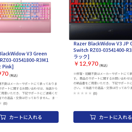
Razer BlackWidow V3 JP 
Switch RZ03-03541400-R3
BlackWidow V3 Green
ラック]
 RZ03-03541800-R3M1
￥12,970
 Pink]
(税込)
970
※修理・初期不良はメーカーサポートにて
(税込)
す。 商品のサポートに関するお問い合わせ
の納品書をご用意いただき、 下記サポート
期不良はメーカーサポートにて承っておりま
さい。 ※当店での返品・交換は行っておりませ
のサポートに関するお問い合わせは、当店から
た、2022年11月現在はメールでのサポー
ご用意いただき、 下記サポートにご連絡くだ
(0)
ております。 ■MSY株式会社 カスタマサポート 【お問い
での返品・交換は行っておりません。 ま
合わせ先メールアドレス】 game-
年11月現在はメールでのサポートのみとなっ
(0)
support@msygroup.com ※メール「本文」に下記内容
お問い
をご記載頂き、お問い合わせ先メールアドレ
ルアドレス】 game-
カートに入れる
カートに入れる
り下さいますようお願い申し上げます。 【記載内容】 ・
.com ※メール「本文」に下記内容
製品名 ・症状・トラブル内容・ご質問等 ・
き、お問い合わせ先メールアドレスまで お送
店舗名・ご購入年月日 ※メールのご返答にお時間を頂戴
お願い申し上げます。 【記載内容】 ・
する場合がございます。 ※交換品等の発送
症状・トラブル内容・ご質問等 ・製品のご購入