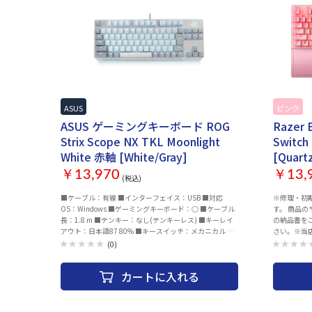
ASUS
ピンク
ASUS ゲーミングキーボード ROG
Razer 
Strix Scope NX TKL Moonlight
Switch
White 赤軸 [White/Gray]
[Quartz
￥13,970
￥13,
(税込)
■ケーブル：有線 ■インターフェイス：USB ■対応
※修理・初
OS：Windows ■ゲーミングキーボード：○ ■ケーブル
す。 商品
長：1.8 m ■テンキー：なし(テンキーレス) ■キーレイ
の納品書を
アウト：日本語87 80% ■キースイッチ：メカニカル ■
さい。※当店
軸の種類：赤軸 ■キー刻印： ■ラピッドトリガー：- ■
た、2022
(0)
ロープロファイル：- ■ロールオーバー：Nキーロールオ
ております。 ■MSY株式会社 カスタマサポート 【
ーバー ■アンチゴースト機能：○ ■アイソレーション設
合わせ先メー
カートに入れる
計：- ■マルチペアリング：- ■角度調整機能：- ■ホット
support@msygroup
キー：- ■防水：- ■静音：- ■スタンド装備(デバイス
をご記載頂
用)：- ■デバイス切り替え：- ■電源ON/OFFスイッ
り下さいますよう
チ：- ■タッチパッド搭載：- ■バックライト搭載：○
製品名 ・