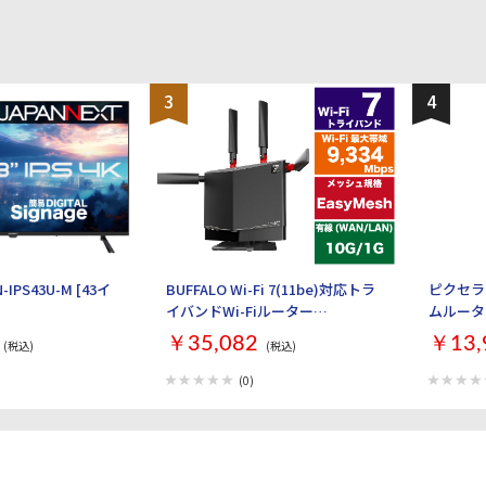
3
4
-IPS43U-M [43イ
BUFFALO Wi-Fi 7(11be)対応トラ
ピクセラ 
イバンドWi-Fiルーター
ムルーター 
AirStation WXR9300BE6P [ブラ
￥35,082
￥13,
(税込)
(税込)
ック]
(0)