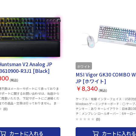
により通常より遅延する可能性もございます。 ケ
ルのご返答にお時間を頂戴
ル：有線 インターフェイス：USB 対応OS：Wi
ございます。 ※交換品等の発送は運送の状況
ーミングキーボード：○ テンキー：あり キ
り遅延する可能性もございます。 ケーブ
ト：日本語 キースイッチ：メカニカル ロー
ターフェイス：USB 対応OS：Windows ゲ
Nキーロールオーバー アンチゴースト機能：
ーボード：○ テンキー：あり キーレイアウ
類：緑軸 キー刻印：アルファベットのみ刻印
ースイッチ：メカニカル 軸の種類：緑軸 キ
能：○ ホットキー：○ バックライト搭載：
ルファベットのみ刻印 ロールオーバー：Nキ
450.7x42.1x154.8 mm 重量：1038.2 g
ーバー アンチゴースト機能：○ 角度調整機
トキー：○ バックライト搭載：○ サイズ：
1x154.8 mm 重量：1038.2 g
Huntsman V2 Analog JP
ホワイト
3610900-R3J1 [Black]
MSI Vigor GK30 COMBO 
800
JP [ホワイト]
(税込)
￥8,340
期不良はメーカーサポートにて承っておりま
(税込)
のサポートに関するお問い合わせは、当店から
ご用意いただき、 下記サポートにご連絡くだ
ケーブル：有線 インターフェイス：USB 対
での返品・交換は行っておりません。 ま
Windows ゲーミングキーボード：○ ケーブル
年11月現在はメールでのサポートのみとなっ
テンキー：あり キーレイアウト：日本語108
(0)
お問い
チ：メンブレン ロールオーバー：6キーロ
ルアドレス】 game-
アンチゴースト機能：○ バックライト搭載：
(0)
.com ※メール「本文」に下記内容
クライト：○ マウス付：○ サイズ：438x38x
き、お問い合わせ先メールアドレスまで お送
量：1042 g
カートに入れる
カートに入れる
お願い申し上げます。 【記載内容】 ・