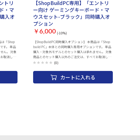
エントリ
【ShopBuildPC専用】「エントリ
ド・マ
ー向け ゲーミングキーボード・マ
時購入オ
ウスセット-ブラック」同時購入オ
プション
￥6,000
(-10%)
【ShopBuildPC同時購入オプション】 本商品は「Shop
ンです。 単品
build PC」本体との同時購入専用オプションです。 単品
せん。 対象
購入・対象外モデルとのセット購入は承れません。 対象
てお取消しと
商品とのセット購入以外のご注文は、すべてお取消しと
ドPC一覧はこちら
させていただきます。 ショップビルドPC一覧はこちら
(0)
カートに入れる