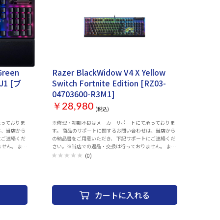
Green
Razer BlackWidow V4 X Yellow
J1 [ブ
Switch Fortnite Edition [RZ03-
04703600-R3M1]
￥28,980
(税込)
承っておりま
※修理・初期不良はメーカーサポートにて承っておりま
は、当店から
す。 商品のサポートに関するお問い合わせは、当店から
にご連絡くだ
の納品書をご用意いただき、 下記サポートにご連絡くだ
ん。 ま
さい。※当店での返品・交換は行っておりません。 ま
トのみとなっ
た、2022年11月現在はメールでのサポートのみとなっ
(0)
ております。 ■MSY株式会社 カスタマサポート 【お問い
合わせ先メールアドレス】 game-
support@msygroup.com ※メール「本文」に下記内容
スまで お送
をご記載頂き、お問い合わせ先メールアドレスまで お送
カートに入れる
り下さいますようお願い申し上げます。 【記載内容】 ・
製品のご購入
製品名 ・症状・トラブル内容・ご質問等 ・製品のご購入
店舗名・ご購入年月日 ※メールのご返答にお時間を頂戴
は運送の状況
する場合がございます。 ※交換品等の発送は運送の状況