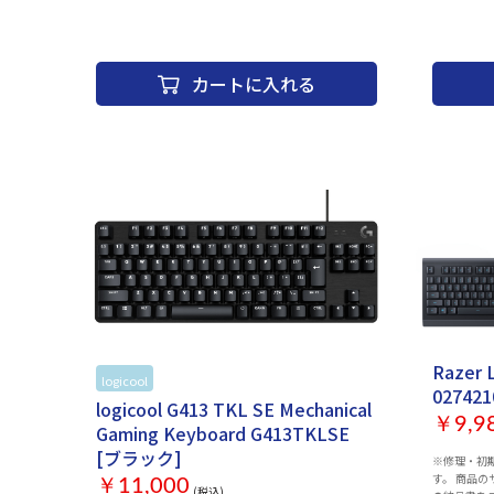
Windows
静音：○ バックライト搭載：○ RGBバックライト：○
テンキー：な
サイズ：365x25x145 mm 重量：500 g 保証期間：6か月
91 キース
ストローク
カートに入れる
ロールオー
静音：○ バ
サイズ：365
Razer 
logicool
お取り寄せ
027421
logicool G413 TKL SE Mechanical
￥9,9
Gaming Keyboard G413TKLSE
[ブラック]
※修理・初
す。 商品
￥11,000
(税込)