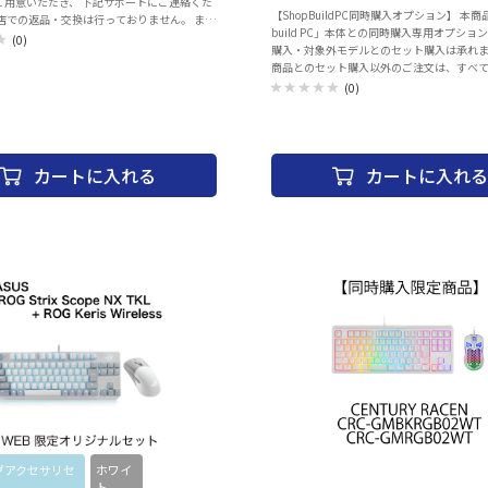
ご用意いただき、 下記サポートにご連絡くだ
能な Razer Chroma RGB バックライト仕様
【ShopBuildPC同時購入オプション】 本商品は「Shop
店での返品・交換は行っておりません。 ま
他］・7000万回のキーストローク寿命・Raz
build PC」本体との同時購入専用オプショ
年11月現在はメールでのサポートのみとなっ
HyperSpeed Wireless 技術・Razer Hyper
(0)
購入・対象外モデルとのセット購入は承れま
お問い
チデバイスサポート・多機能メディアボタ
商品とのセット購入以外のご注文は、すべ
ルアドレス】 game-
ローラー・Razer Synapse 対応・完全に
させていただきます。 ショップビル
(0)
.com ※メール「本文」に下記内容
なキーとオンザフライマクロ記録機能・N 
き、お問い合わせ先メールアドレスまで お送
ーバー・ゲーミングモードオプション・編
お願い申し上げます。 【記載内容】 ・
Type-C ケーブル (取り外し可)・5052 ア
症状・トラブル内容・ご質問等 ・製品のご購入
プケース
ルのご返答にお時間を頂戴
カートに入れる
カートに入れる
ございます。 ※交換品等の発送は運送の状況
遅延する可能性もございます。 Razer
p Bundleでゲーミング環境をレベルアップ
te JP (日本語配列)、 大人気のViper Mini、
s v2 （Mサイズ）がセットになったエントリー
Lite JP (ゲーミングキー
本語配列) ゲーミンググレードのソフトでク
の高いキースイッチを備え、各キーのキー割
クロ機能を設定することが可能です。また耐
れ、多少の水滴にも耐える防滴設計となって
ンブレンキースイッチ採用 • 1680万色対応の
romaバックライト(シングルゾーン) • Razer
3 対応 • 10キー同時押し(10 キー ロールオーバ
ンチゴースト機能搭載 • 多少の水や、コーヒ
ぼしても壊れにくいスピル・レジスタンス構
耐久性 • 完全にプログラム可能なキーとオ
グアクセサリセ
ホワイ
セット商
セット商品
クロ記録機能 • ゲーミングモードオプショ
ト
品