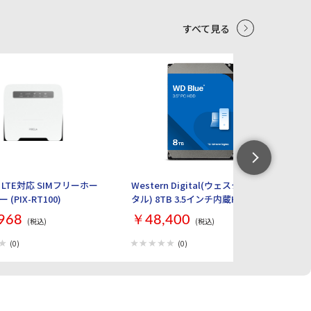
すべて見る
5
6
LTE対応 SIMフリーホー
Western Digital(ウェスタンデジ
【
(PIX-RT100)
タル) 8TB 3.5インチ内蔵HDD WD
ル 
Blue WD80EAAZ
ト
968
￥48,400
￥
(税込)
(税込)
Ma
L
(0)
(0)
M