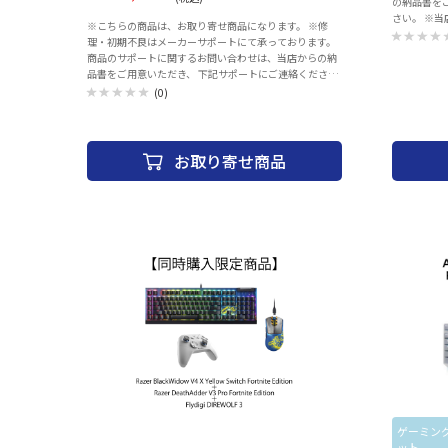
の納品書を
さい。 ※当
※こちらの商品は、お取り寄せ商品になります。 ※修
た、2022
理・初期不良はメーカーサポートにて承っております。
ております。 ■MSY株式会社 カスタマサポート 【
商品のサポートに関するお問い合わせは、当店からの納
合わせ先メー
品書をご用意いただき、 下記サポートにご連絡くださ
support@msygroup
い。 ※当店での返品・交換は行っておりません。 ロジク
(0)
をご記載頂
ール カスタマーリレーションセンター TEL: 050-3196-
り下さいますよう
5644 営業時間： 月曜日～金曜日（祝日を除く） 午前９
製品名 ・
時～午後６時 本体サイズ 幅153×奥行361×高さ34mm
店舗名・ご購入年月日 ※メー
重量 980gケーブル長 1.8mキーレイアウト 日本語配列キ
お取り寄せ商品
する場合が
ースイッチ メカニカル (GX Clicky) ・耐久性 7,000万
により通常より
回の打鍵 ・アクチュエーションポイント 2.0mm ・押
Level U
下圧 50g ・キーストローク 3.7mm特殊キー RGBキ
Cynosa Li
ー、ゲームモードキー角度調節機能 3段階必要システム
Gigantu
Windows®7 以降、macOS 10.11 以降で、USBポートが
向けのバンドルです。 ■Cynosa 
あるもの、オプション：インターネット接続環境
ボード、日
※Logicool G HUBソフトウエアのダウンロード時に必要
ッション性
接続I/F USB付属品 製品本体、キーボードデータケーブ
り当てやマ
ル、クイックスタートガイド、保証書､ 保証規定メーカ
久性にも優
ー保証 2年間
います。 • 静かな打鍵音とソフトな打鍵感のゲーミング
グレード メ
Razer Ch
Synapse 
ー)およびア
ーなどをこ
造による高い
セット商品
ゲーミン
ンザフライマ
ット