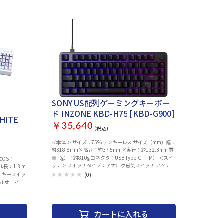
ーブ
により通常より遅延する可能性もございます。 ケーブ
ndows ゲ
ル：有線 インターフェイス：USB 対応OS：Windows ゲ
ーレイアウ
ーミングキーボード：○ テンキー：あり キーレイアウ
ルオーバー：
ト：英語（US配列）フルサイズ キースイッチ：メカニカ
○ 軸の種
ル キー刻印：アルファベットのみ刻印 アンチゴースト機
 角度調整機
能：○ 角度調整機能：○ 静音：○ バックライト搭載：
○ サイズ：
○ RGBバックライト：○
SONY US配列ゲーミングキーボー
ド INZONE KBD-H75 [KBD-G900]
WHITE
￥35,640
(税込)
＜本体＞ サイズ：75% テンキーレス サイズ（mm）幅：
約318.8mm×高さ：約37.5mm×奥行：約132.3mm 質
量（g）：約810g コネクタ：USB Type-C（TM） ＜スイ
応OS：
ッチ＞ スイッチタイプ：アナログ磁気スイッチ アクチュ
長：1.8 m
エーションポイント：0.1 - 3.4mm ラピッドトリガー：
 キースイッ
(0)
0.1 - 3.4mm 耐久性：1億回クリック耐久 ＜応答性＞ ポ
ールオーバー
ーリングレート：8,000Hz ＜デザイン＞ トッププレー
○ RGBバッ
ト：アルミニウムCNCトップケース メディアキー：ボリ
157 mm 重
ューム調整ダイヤル （ダイヤル押下でミュート操作可
カートに入れる
能） RGBライティング：● ＜技術仕様＞ マウント：ガ