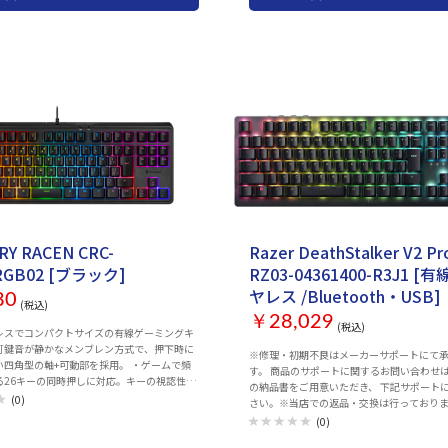
症状・トラブル内容・ご質問等 ・製品のご購入
ルのご返答にお時間を頂戴
ございます。 ※交換品等の発送は運送の状況
り遅延する可能性もございます。 ケーブ
ターフェイス：USB USB Type-C 対応OS：
s ゲーミングキーボード：○ テンキー：あり キ
ト：日本語 フルサイズ キースイッチ：オプテ
ー刻印：アルファベットのみ刻印 ロールオーバ
ールオーバー アンチゴースト機能：○ 角度
○ ホットキー：○ バックライト搭載：○
イト：○ サイズ：446x45x141 mm 重量：
RY RACEN CRC-
Razer DeathStalker V2 P
RGB02 [ブラック]
RZ03-04361400-R3J1 
ヤレス /Bluetooth・USB]
80
(税込)
￥28,029
(税込)
レスでコンパクトサイズの有線ゲーミングキ
打鍵音が静かなメンブレン方式で、押下時に
※修理・初期不良はメーカーサポートにて
い四角型の軸+可動部を採用。 ・ゲームで頻
す。 商品のサポートに関するお問い合わせ
る26キーの同時押しに対応。キーの視認性を
の納品書をご用意いただき、 下記サポート
GB-LEDは9種類の発光モードを搭載し、ス
(0)
さい。※当店での返品・交換は行っておりませ
色などを自由に設定可能。 ・3段階（0/3/5
た、2022年11月現在はメールでのサポー
(0)
ボードの傾斜を調整できるチルトスタンド搭
ております。 ■MSY株式会社 カスタマサポート 【お問い