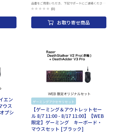
品書をご用意いただき、 下記サポートにご連絡くださ
い。 ※当店での返品・交換は行っておりません。 ロジク
(0)
スまで お送
ール カスタマーリレーションセンター TEL: 050-3196-
5644 営業時間： 月曜日～金曜日（祝日を除く） 午前９
製品のご購入
お取り寄せ商品
時～午後６時 ・ハイエンド向け薄型ワイヤレスゲーミン
グキーボード。メカニカルスイッチは耳に心地よいクリ
は運送の状況
ック音の「クリッキー」を搭載。 ・堅牢な5052アルミ
イズ
ニウム合金をトップケースに採用。耐久性と使いやすさ
)mmケーブル長
を考慮して滑らかで薄いデザインに仕上げている。 ・キ
Type-
ーボードのライトは約1680万色の個別設定や、ゲーム内
indows10
アクションとの自動連動も可能。より高いゲーミングエ
ワイヤレスイン
クスペリエンスを演出する。
日本語配列キー
2mm付属品
 ・USB
方法］ ワイヤ
GHz 有線 -
ド側）ケーブル
ライトオフ
長195時間 バ
4GHz どち
ハイエン
で瞬時［サイ
ゲーミングアクセサリセット
セット商品
ボードメモ
マウス
【ゲーミング＆アウトレットセー
レージ -
入オプシ
zer リニア
ル 8/7 11:00 - 8/17 11:00】【WEB
］超耐久性コ
限定】ゲーミング キーボード・
ティング］
マウスセット [ブラック]
スタマイズ可