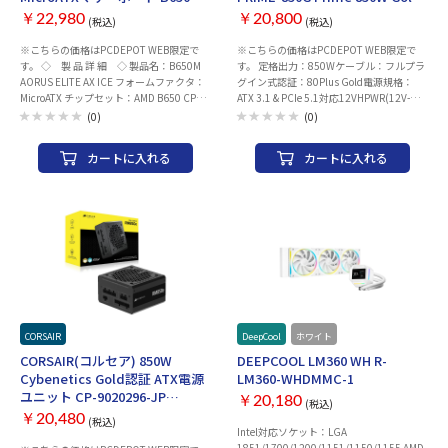
AORUS ELITE AX ICE
Black Edition
￥22,980
￥20,800
(税込)
(税込)
※こちらの価格はPCDEPOT WEB限定で
※こちらの価格はPCDEPOT WEB限定で
す。 ◇ 製 品 詳 細 ◇ 製品名：B650M
す。 定格出力：850Wケーブル：フルプラ
AORUS ELITE AX ICE フォームファクタ：
グイン式認証：80Plus Gold電源規格：
MicroATX チップセット：AMD B650 CPU
ATX 3.1 & PCIe 5.1対応12VHPWR(12V-
ソケット：AM5 メモリ ・規格：DDR5
2x6) 対応サイズ規格：ATX本体サイズ：
(0)
(0)
DIMM(最大 8000+(OC) 対応) ・スロット
150 x 150 x 86 mm
数：4 ・最大容量：256GB 拡張スロット
カートに入れる
カートに入れる
・PCI-Express 5.0 x 16 スロット× なし ・
PCI-Express 4.0 x 16 スロット× 1 ・PCI-
Express 4.0 x 4 スロット× 1 (形状はX16
スロット) ・PCI-Express 4.0 x 1 スロット
× なし ストレージ ・M.2× 2 ・SATA× 4
ネットワーク 有線LAN：Realtek 2.5GbE
LAN ワイヤレス：Wi-Fi 6E Bluetooth：
v5.3 USBインターフェース リア ・USB
Type-C ポート ×1 ・USB3.0 Aポート ×7
・USB2.0 Aポート ×4 フロント(内部コネ
クタ) ・USB Type-C コネクタ ×1 ・
USB3.0 ヘッダー ×1 ・USB2.0 ヘッダー
CORSAIR
DeepCool
ホワイト
×2 映像出力(CPUグラフィック内蔵の場
CORSAIR(コルセア) 850W
DEEPCOOL LM360 WH R-
合) ・DisplayPort ×1 ・HDMI ×1 オーデ
Cybenetics Gold認証 ATX電源
LM360-WHDMMC-1
ィオ：Realtek 8 チャンネル HD オーディ
ユニット CP-9020296-JP
￥20,180
オコーデック LED：GIGABYTE RGB
(税込)
RM850e 2025
FUSION 付属品 ・ユーザーマニュアル/ク
￥20,480
(税込)
Intel対応ソケット：LGA
イックスタートガイド ・SATAケーブル
1851/1700/1200/1151/1150/1155 AMD