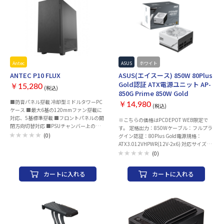
性：A23 Hatsune Miku Edition は、
360mm ラジエーター、長さ最大 380mm
のグラフィックスカード、高さ最大
165mm の CPU クーラーに対応。 ※製品
の輸送箱およびカラーボックスはあくまで
製品保護・梱包用の資材となります。汚
れ・傷・へこみ等の破損については保証対
象外となりますので、予めご了承くださ
Antec
ASUS
ホワイト
い。 ※製品不具合等が発生した場合、
ANTEC P10 FLUX
ASUS(エイスース) 850W 80Plus
「返金対応のみ」とさせていただきますの
Gold認証 ATX電源ユニット AP-
￥15,280
で、あらかじめご了承ください。 ※すべ
(税込)
850G Prime 850W Gold
ての仕様は、予告なく変更される場合があ
■防音パネル搭載 冷却型ミドルタワーPC
ります。 --------------------------------------------------
￥14,980
(税込)
ケース ■最大6基の120mmファン搭載に
------------------ こちらのパーツを使用したの
対応、5基標準搭載 ■フロントパネルの開
オリジナルPC作成も承ります！ご要望に
※こちらの価格はPCDEPOT WEB限定で
閉方向切替対応 ■PSUチャンバー上の逆回
合わせてパーツを選定し組み立てを行いま
す。 定格出力：850Wケーブル：フルプラ
転120mmファンでGPUを直接冷却 ■フロ
す。 まずは、お見積もりいたします。 問
(0)
グイン認証：80Plus Gold電源規格：
ント、両サイド、トップパネルの4面に防
い合わせ窓口よりお気軽にご相談くださ
ATX3.012VHPWR(12V-2x6) 対応サイズ規
音パネル搭載 ■メンテナンス性を高める
い！ 要望例： ・「○○」というゲームで
格：ATX本体サイズ：
(0)
ダストフィルター3枚を搭載 ■360mmサ
遊びたい。 ・メモリをたくさん積みた
150(W)×86(H)×150(D) mm
イズの大型ラジエータ搭載に対応
い。 ・保存可能量の多いパソコンが欲し
カートに入れる
カートに入れる
■405mmを確保した拡張カードスペース
い。 ・「○○」というパーツと組み合わ
■高さ175mmまでのCPUクーラーに対応
せたPCにしたい。 ・予算○○万円程度 等
対応マザーボード：ATX / MicroATX / Mini-
ざっくりした内容でもOKです！ ＜お問い
ITX 対応グラフィックボード：最大
合わせ窓口＞
405mm 対応CPUクーラー高さ：最大175
https://www1.pcdepot.co.jp/contact_index
mm 最大電源長さ：ATX 205mm 標準搭載
※在庫希少商品は先に購入していただき、
ファン：あり 本体サイズ：220x486x477
備考欄に「オリジナルPC作成希望」と入