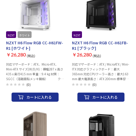
NZXT
ホワイト
NZXT
NZXT H6 Flow RGB CC-H61FW-
NZXT H6 Flow RGB CC-H61FB-
R1 [ホワイト]
R1 [ブラック]
￥26,280
￥26,280
(税込)
(税込)
対応マザーボード：ATX、Micro-ATX、
対応マザーボード：ATX / MicroATX / Mini-
Mini-ATX サイズ(W/D/H)：横幅287 x 高さ
ITX 対応グラフィックボード：最大
435 x 奥行415 mm 重量：9.4 kg 材質：
365mm 対応CPUクーラー高さ：最大163
SGCC（溶融亜鉛メッキ鋼板） クリ
mm 最大電源長さ：ATX 200mm 標準搭載
ア強化ガラス（ブラックモデルはスモーク
ファン：あり 本体サイズ：287x435x415
(0)
(0)
有） 内容物：本体 F120 RGB
mm（幅x高さx奥行） 本体重量：約9.4 kg
CORE （Case version） x3 NZXT
カートに入れる
カートに入れる
RGB - 5V_ARGB端子変換ケーブル一式
設置用アクセサリ一式
ユーザーズガイド 対応電源：ATX（奥行
200mm迄） 対応CPUクーラー：高さ
163mmまで 対応GPU：奥行365mmまで
側面クリアランス：91mmまで 上面ラジ
エーター：30mmまで 拡張スロット：7 ド
ライブベイ：2.5インチ(x2)、3.5インチ