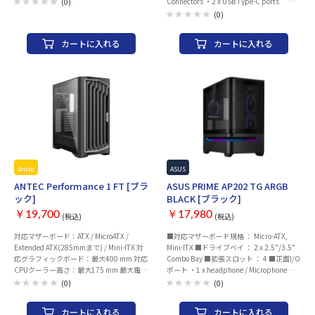
Connectors ・2 x USB Type-C ports －
(0)
風量：66.23 CFM 最大ファン回転数：
Up to 120Gbps for Thunderbolt and USB4
(0)
2400 rpm ノイズレベル：36.07dB(A) ロ
devices － USB Type-C _1 and USB
ープロファイル対応： LEDライティング
Type-C _2 support up to a total of 130W
カートに入れる
カートに入れる
対応：○ PWM：○ コネクタ：4pin 材質：
with Flexible FastCharge feature －
ラジエーター：アルミニウム
USB Type-C power delivery output: max.
20V/4.8A ・3 x mini DisplayPort IN ports
・1 x 6-pin PCIe power connector for
Flexible FastCharge function ・1 x USB
2.0 header ・1 x Thunderbolt header ■対
応OS： Windows 11 64-bit ■寸法： 8.89
cm×11.95 cm ■その他： DisplayPort
2.1で規定されるDSCにより、最大3台の
8K@60Hzをサポート※ ※最大解像度サポ
ートはVGAソースに依存します。 ※最低帯
域幅要件を満たすには、認証済み
Antec
ASUS
ThunderboltまたはUSB4ケーブルが別途
ANTEC Performance 1 FT [ブラ
ASUS PRIME AP202 TG ARGB
必要です。
ック]
BLACK [ブラック]
￥19,700
￥17,980
(税込)
(税込)
対応マザーボード：ATX / MicroATX /
■対応マザーボード規格 ： Micro-ATX,
Extended ATX(285mmまで) / Mini-ITX 対
Mini-ITX ■ドライブベイ ： 2 x 2.5"/3.5"
応グラフィックボード：最大400 mm 対応
Combo Bay ■拡張スロット ： 4 ■正面I/O
CPUクーラー高さ：最大175 mm 最大電源
ポート ・1 x headphone / Microphone ・2
長さ：ATX 245mmまで/HDDトレー取り外
x USB 3.2 Gen1 ・1 x USB 3.2 Gen 2x2
(0)
(0)
し時：奥行き440mmまで 標準搭載ファ
Type C ■ラジエーターサポート (最上部)
ン：あり 本体サイズ（幅x高さx奥行）：
： 360 mm ■冷却サポート (最上部) ： 3 x
カートに入れる
カートに入れる
230x522x522 mm 本体重量：約12.55 kg
120 mm, 2 x 140 mm ■冷却サポート (背