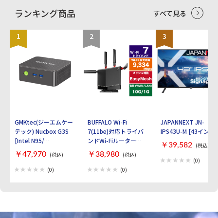
ランキング商品
すべて見る
1
2
3
GMKtec(ジーエムケー
BUFFALO Wi-Fi
JAPANNEXT JN-
テック) Nucbox G3S
7(11be)対応トライバ
IPS43U-M [43インチ]
[Intel N95/
ンドWi-Fiルーター
￥39,582
(税込)
RAM:16GB/
AirStation
￥47,970
￥38,980
(税込)
(税込)
SSD:512GB/ Windows
WXR9300BE6P [ブラ
(0)
11 Pro]
ック]
(0)
(0)