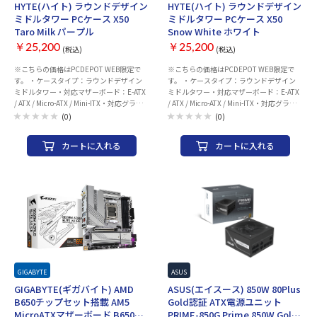
HYTE(ハイト) ラウンドデザイン
HYTE(ハイト) ラウンドデザイン
120/140/240/280/360 mm ■重量 ：11
ミドルタワー PCケース X50
ミドルタワー PCケース X50
kg ■幅x高さx奥行：285x450x446 mm ■
Taro Milk パープル
Snow White ホワイト
カラー：ブラック系
￥25,200
￥25,200
(税込)
(税込)
※こちらの価格はPCDEPOT WEB限定で
※こちらの価格はPCDEPOT WEB限定で
す。 ・ケースタイプ：ラウンドデザイン
す。 ・ケースタイプ：ラウンドデザイン
ミドルタワー・対応マザーボード：E-ATX
ミドルタワー・対応マザーボード：E-ATX
/ ATX / Micro-ATX / Mini-ITX・対応グラフ
/ ATX / Micro-ATX / Mini-ITX・対応グラフ
ィックボード長さ：最大430 mm・対応電
ィックボード長さ：最大430 mm・対応電
(0)
(0)
源ユニット長さ：最大223 mm(ATX規
源ユニット長さ：最大223 mm(ATX規
格)・対応CPUクーラー高さ：最大170
格)・対応CPUクーラー高さ：最大170
カートに入れる
カートに入れる
mm・本体サイズ（幅x高さx奥行）：約
mm・本体サイズ（幅x高さx奥行）：約
255 x 485 × 510 mm・重量：約 11.7 kg
255 x 485 × 510 mm・重量：約 11.7 kg
GIGABYTE
ASUS
GIGABYTE(ギガバイト) AMD
ASUS(エイスース) 850W 80Plus
B650チップセット搭載 AM5
Gold認証 ATX電源ユニット
MicroATXマザーボード B650M
PRIME-850G Prime 850W Gold