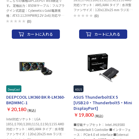
※こちらの価格はPCDEPOT WEB限定で
×2 ・WIFIアンテナ ×1 メーカー名：
対応ソケット：AM5/AM4 タイプ：水冷型
す。 定格出力：850Wケーブル：フルプラ
GIGABYTE(ギガバイト) ※CPUによって拡
ファンサイズ：120x120x25 mm ラジエー
グイン式認証：Cybenetics Gold電源規
張スロット動作モード/メモリ仕様など異
ターサイズ：402x120x27 mm 最大ファン
格：ATX3.112VHPWR(12V-2x6) 対応サイ
なる場合がございます。詳細につきまして
(0)
風量：66.23 CFM 最大ファン回転数：
ズ規格：ATX本体サイズ：
はメーカーサポートページをご確認くださ
(0)
2400 rpm ノイズレベル：36.07dB(A) ロ
150(W)×86(H)×140(D) mm
い。 ※CPUの世代など、組み合わせによ
ープロファイル対応： LEDライティング
ってはBIOS/UEFIアップデートが必要にな
カートに入れる
カートに入れる
対応：○ PWM：○ コネクタ：4pin 材質：
る場合がございます。
ラジエーター：アルミニウム
DeepCool
ASUS
DEEPCOOL LM360 BK R-LM360-
ASUS ThunderboltEX 5
BKDMMC-1
[USB2.0・Thunderbolt5・Mini
DisplayPort]
￥20,180
(税込)
￥19,800
(税込)
Intel対応ソケット：LGA
1851/1700/1200/1151/1150/1155 AMD
■搭載チップセット： Intel JHL9580
対応ソケット：AM5/AM4 タイプ：水冷型
Thunderbolt 5 Controller ■インターフェ
ファンサイズ：120x120x25 mm ラジエー
ース： PCIe 4.0 x4 interface ■External
ターサイズ：402x120x27 mm 最大ファン