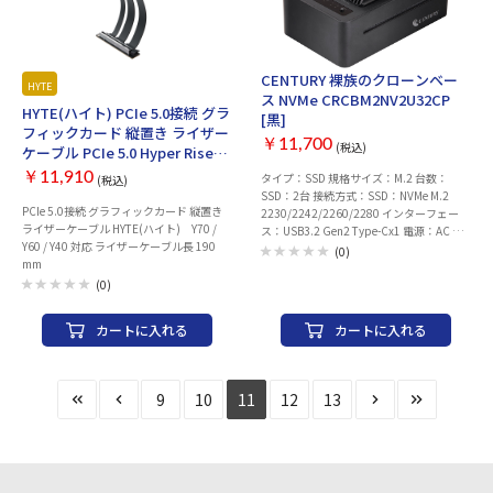
mm（幅x高さx奥行） 本体重量：約7.3 kg
力をいただければお見積り中の在庫確保が
可能です。 ----------------------------------------------
----------------------
CENTURY 裸族のクローンベー
HYTE
ス NVMe CRCBM2NV2U32CP
HYTE(ハイト) PCIe 5.0接続 グラ
[黒]
フィックカード 縦置き ライザー
￥11,700
(税込)
ケーブル PCIe 5.0 Hyper Riser
Cable Pitch Black
￥11,910
タイプ：SSD 規格サイズ：M.2 台数：
(税込)
SSD：2台 接続方式：SSD：NVMe M.2
PCIe 5.0接続 グラフィックカード 縦置き
2230/2242/2260/2280 インターフェー
ライザーケーブル HYTE(ハイト) Y70 /
ス：USB3.2 Gen2 Type-Cx1 電源：AC 対
Y60 / Y40 対応 ライザーケーブル長 190
応OS：Windows/macOS 幅x高さx奥行：
(0)
mm
120x49.5x75 mm 冷却ファン：○
(0)
カートに入れる
カートに入れる
9
10
11
12
13