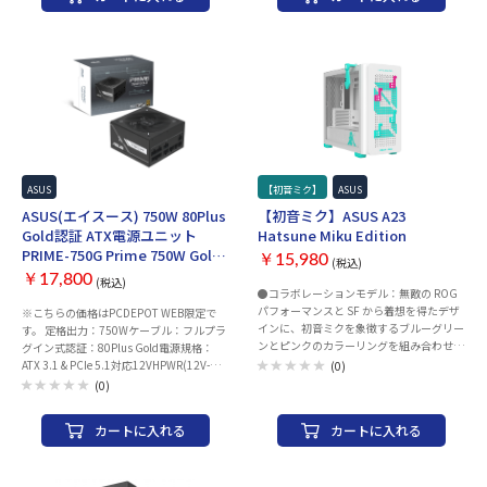
面) ： 1 x 120 mm ■Pre-Installed Fan
(Side) ： 2 x 120 mm, ARGB ■CPUクーラ
ーの最大高さ ： 175 mm ■GPUの最大長
： 420 mm ■PSUの最大長 ： 200 mm ■
寸法 ： 441 x 236 x 460 mm ■重量 ： 9 Kg
ASUS
【初音ミク】
ASUS
ASUS(エイスース) 750W 80Plus
【初音ミク】ASUS A23
Gold認証 ATX電源ユニット
Hatsune Miku Edition
PRIME-750G Prime 750W Gold
￥15,980
(税込)
Black Edition
￥17,800
(税込)
●コラボレーションモデル：無敵の ROG
パフォーマンスと SF から着想を得たデザ
※こちらの価格はPCDEPOT WEB限定で
インに、初音ミクを象徴するブルーグリー
す。 定格出力：750Wケーブル：フルプラ
ンとピンクのカラーリングを組み合わせた
グイン式認証：80Plus Gold電源規格：
特別仕様。●限定ミク仕様ヘッドセットフ
ATX 3.1 & PCIe 5.1対応12VHPWR(12V-
(0)
ック：ネクタイをモチーフにしたこのフッ
2x6) 対応サイズ規格：ATX本体サイズ：
(0)
クを左側面パネルに掛けることで、ゲーミ
150 x 150 x 86 mm
ングスペースをすっきり整理できます。●
カートに入れる
カートに入れる
隠しコネクター対応：隠しコネクターを備
えたマザーボードに対応し、ケーブルマネ
ジメントを最適化して、よりクリーンで乱
れのないビルドを実現します。●高い互換