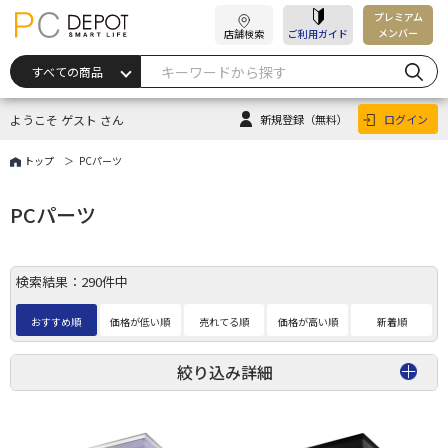
プレミアム
メンバー
店舗検索
ご利用ガイド
ようこそ ゲスト さん
新規登録
（無料）
ログイン
トップ
PCパーツ
PCパーツ
検索結果：290件中
おすすめ順
価格が低い順
売れてる順
価格が高い順
新着順
絞り込み詳細