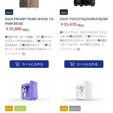
(x1) 搭載端子：USB3.2Gen2Type-
C（x1） USB3.2Gen1Type-
A（x2） 3.5mmステレオミニ
（x1、CTIA規格） 搭載可能ラジエータ
ASUS
ASUS
ー：上面:360/280/240/120mm
ASUS PROART PA401 WOOD TG
ASUS TUF/GT502/HORIZON/BK
背面:120mm 搭載
PWM BEIGE
￥25,470
(税込)
可能ファン：右側面:120mmx3
￥25,800
上
(税込)
■ドライブベイ：2.5インチ/3.5インチコ
面:140mmx2or120mmx3
ンボ×4 ■水冷対応：○ ■サイドパネル：
■対応マザーボード規格 ： ATX ■3.5イン
底面:140mmx2
強化ガラス(フロント、左サイド) ■前面イ
チ/2.5インチ Drive Bays： 2 ■2.5インチ
背面:120mmx1 搭載済
ンターフェイス：2 x USB 3.2 Gen1、1 x
Drive Bays： 2 ■拡張スロット： 7 ■I/O
みファン：右側
USB 3.2 Gen 2x2 Type C、LED Control
ポート ・2 x USB 3.2 Gen1 (Type-A) ・1 x
(0)
面:120mmx3（F120RGBCORECaseversion）
Button、1 x headphone / Microphone ■
USB 3.2 Gen2x2 (Type-C) ・1 x
搭載済みファン性能：
(0)
ロープロファイル： ■ファンコントロー
Headphone + Microphone ■ラジエーター
■F120RGBCORECaseversion
ラー：なし ■対応マザーボード：ATX、
互換性： Top: 120 / 140 / 240 mm ■垂直
回転
カートに入れる
カートに入れる
MicroATX、Mini-ITX ■対応グラフィック
拡張スロット： 2 ■最大GPU長： 315 mm
数:1300±130RPM
ボード：400mm ■対応CPUクーラー：
■最大CPUクーラーの高さ： 160 mm ■
風量:55.17CFM 静
163mm ■対応電源ユニット：200mm ■
最大PSU長： 170 mm ■冷却サポート ・
圧:1.27mm-H2O ノ
搭載可能ファン：（上面・上部(トップ)）
Front: 2 x 160 mm / 2 x 140mm ・Top: 2 x
イズ:26.1dBA 端
120mm × 3/ 140mm × 2、、（背面・後
140 mm / 2 x 120 mm ・Rear: 1 x 120 mm
子:3ピン ダストフィルター：側面、上面、
部(リア)）120mm × 1、（側面(サイ
■プリインストール・ファン ・Front: 2 x
底面のファン搭載用開口部に搭載 保証期
ド)）120mm × 3、（底面(ボトム)）
160 mm PWM ・Rear: 1 x 120 mm PWM ■
間：ご購入日より2年間
120mm × 3、（その他）右：120mm ×
取り外し可能なダストフィルター： Front
3/ 140mm× 2 ■搭載可能ラジエータ：
/ Bottom ■寸法： 412×225×503mm
（上面・上部(トップ)）
(D×W×H) ※すべての仕様は、予告なく
120/140/240/280/360 mm、（背面・後
変更される場合があります。
部(リア)）120mm、（側面(サイド)）
HYTE
カラフル
HYTE
ホワイト
120/240/360 mm、（その他）右：