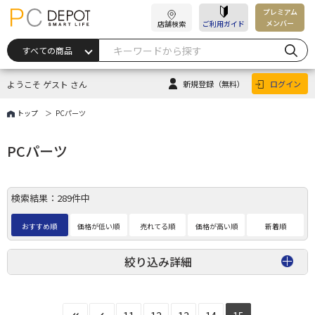
プレミアム
メンバー
店舗検索
ご利用ガイド
ようこそ ゲスト さん
新規登録
（無料）
ログイン
トップ
PCパーツ
PCパーツ
検索結果：289件中
おすすめ順
価格が低い順
売れてる順
価格が高い順
新着順
絞り込み詳細