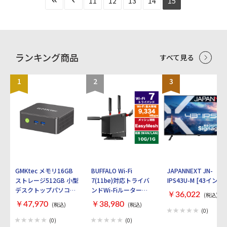
11
12
13
14
15
ランキング商品
すべて見る
1
2
3
GMKtec メモリ16GB
BUFFALO Wi-Fi
JAPANNEXT JN-
ストレージ512GB 小型
7(11be)対応トライバ
IPS43U-M [43インチ]
デスクトップパソコン
ンドWi-Fiルーター
￥36,022
(税込)
GMKtec NucBox G3S
AirStation
￥47,970
￥38,980
(税込)
(税込)
GMK-G3S-16/512-
WXR9300BE6P [ブラ
(0)
W11PRO(N95)
ック]
(0)
(0)