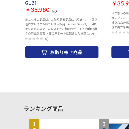
GLB）
￥35,9
￥35,980
(税込)
※こちらの商品
地にプレミアムP
※こちらの商品は、お取り寄せ商品になります。 ・張り
折りたたみ式
地にプレミアムPVCレザー採用「Armor One V2」 ・4D
きの両立を実
折りたたみ式アームレストが、腕のサポートと自由な動
ック構造 ・
きの両立を実現 ・腰のサポートに配慮した快適なハイバ
内に目立たず
ック構造 ・ランバーピロー固定用ストラップは背もたれ
(0)
カラー：Black
内に目立たず収納 ・追加収納用のバックポケット付き ・
カラー：Black+Gold
お取り寄せ商品
ランキング商品
1
2