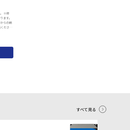
※修
おります。
店からの納
絡くださ
。 ＜お客
： 月曜日～金
素材：PVC
eight
s 3 Gas
lack &
調整
すべて見る
5
6