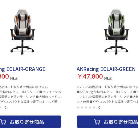
ードトレイ ・デスク下マウストレー ・デスク
＆カップホルダー ・デスク下CPUスタンド
ェア仕様 外形寸法：71x66x128.5-
耐荷重：140kg 表面素材：PVC Leather フレー
l ひじ掛けタイプ：Height Adjustable
圧レベル：100mm Class 3 Gas Lift キャスタ
on Caster カラー：Black ＆ Red 保証期
138.5cm ・肘掛け高さ調整 1D/2D/3D/4D
せ
お取り寄せ
ng ECLAIR-ORANGE
AKRacing ECLAIR-GREEN
800
￥47,800
(税込)
(税込)
商品は、お取り寄せ商品になります。
※こちらの商品は、お取り寄せ商品になり
ng Eclair(エクレール) シリーズ ●ホワイトをベ
●AKRacing Eclair(エクレール) シリーズ
清潔感のあるカラーリング ●大判のヘッドレ
ースにした清潔感のあるカラーリング ●大
●ややコンパクトな設計で適度なホールド感の
スト仕様 ●ややコンパクトな設計で適度な
地
ある座り心地
(0)
(0)
お取り寄せ商品
お取り寄せ商品