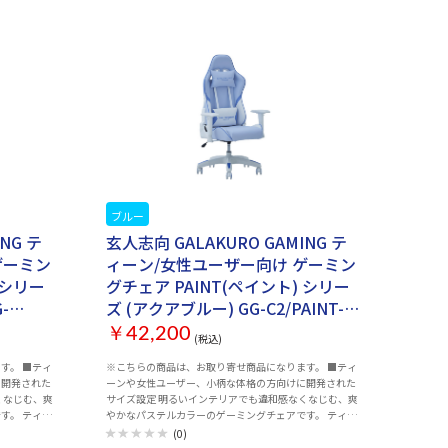
ブルー
お取り寄せ
NG テ
玄人志向 GALAKURO GAMING テ
ゲーミン
ィーン/女性ユーザー向け ゲーミン
 シリー
グチェア PAINT(ペイント) シリー
-
ズ (アクアブルー) GG-C2/PAINT-
AB
￥42,200
(税込)
■ティ
※こちらの商品は、お取り寄せ商品になります。 ■ティ
に開発された
ーンや女性ユーザー、小柄な体格の方向けに開発された
くなじむ、爽
サイズ設定 明るいインテリアでも違和感なくなじむ、爽
ティー
やかなパステルカラーのゲーミングチェアです。 ティー
低座面にサイ
ンや女性ユーザー、小柄な体格の方向けに低座面にサイ
(0)
の方でも足が
ズ設定がされており、お子様や小柄な体格の方でも足が