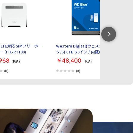
LTE対応 SIMフリーホー
Western Digital(ウェスタンデジ
【
(PIX-RT100)
タル) 8TB 3.5インチ内蔵HDD WD
ル 
Blue WD80EAAZ
ト
968
￥48,400
￥
(税込)
(税込)
Ma
L
(0)
(0)
M