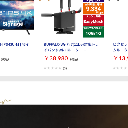
-IPS43U-M [43イ
BUFFALO Wi-Fi 7(11be)対応トラ
ピクセラ 
イバンドWi-Fiルーター
ムルーター 
AirStation WXR9300BE6P [ブラ
￥38,980
￥13,
(税込)
(税込)
ック]
(0)