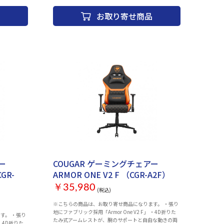
視したスラブ
つきやすくなっています。 フィット感を重視したスラブ
お取り寄せ商品
心地をお楽し
ウレタンにより、ゆったりと安定した座り心地をお楽し
みいただけます。 2アームレスト、155°リクライニン
音キャスター
グ、ヘッドレスト・ランバーサポート、静音キャスター
的に追求して
等、長時間の使用における使い心地を徹底的に追求して
います。
お取り寄せ
ー
COUGAR ゲーミングチェアー
CGR-
ARMOR ONE V2 F （CGR-A2F）
￥35,980
(税込)
※こちらの商品は、お取り寄せ商品になります。 ・張り
地にファブリック採用「Armor One V2 F」 ・4D折りた
・張り
たみ式アームレストが、腕のサポートと自由な動きの両
 ・4D折りた