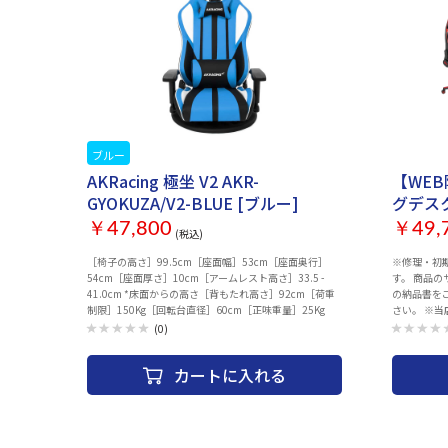
ブルー
お取り寄
AKRacing 極坐 V2 AKR-
【WE
GYOKUZA/V2-BLUE [ブルー]
グデス
￥47,800
￥49,
(税込)
［椅子の高さ］99.5cm［座面幅］53cm［座面奥行］
※修理・初
54cm［座面厚さ］10cm［アームレスト高さ］33.5 -
す。 商品
41.0cm *床面からの高さ［背もたれ高さ］92cm［荷重
の納品書を
制限］150Kg［回転台直径］60cm［正味重量］25Kg
さい。 ※
客様相談窓口＞
(0)
金曜日（祝日を
デスク仕様 材質
カートに入れる
Melamine,
1328x520
1100x52
660/700/
1年 ・４段階の高さ設定 高さ 600/700/740/780mm ・