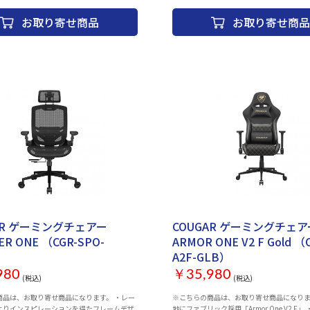
つきやすくなっています。 フィット感を重
お取り寄せ商品
お取り寄せ商品
ウレタンにより、ゆったりと安定した座り
みいただけます。 2アームレスト、155°リクライニン
グ、ヘッドレスト・ランバーサポート、静
等、長時間の使用における使い心地を徹底
います。
せ
お取り寄せ
AR ゲーミングチェアー
COUGAR ゲーミングチェア
ER ONE （CGR-SPO-
ARMOR ONE V2 F Gold （
A2F-GLB）
980
￥35,980
(税込)
(税込)
品は、お取り寄せ商品になります。 ・レー
※こちらの商品は、お取り寄せ商品になります。 
よりインスピレーションを得たフレームデザ
地にファブリック採用「Armor One V2 F」