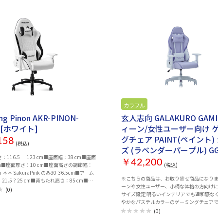
お取り寄せ
カラフル
お取り寄せ
ng Pinon AKR-PINON-
玄人志向 GALAKURO GAMI
 [ホワイト]
ィーン/女性ユーザー向け 
グチェア PAINT(ペイント)
158
(税込)
ズ (ラベンダーパープル) GG
116.5 123 cm■座面幅：38 cm■座面
C2/PAINT-LP
￥42,200
cm■座面厚さ：10 cm■座面高さの調節幅：
(税込)
 cm ＊＊ SakuraPink のみ30-36.5cm■アーム
※こちらの商品は、お取り寄せ商品になります。 
1.5 ? 25 cm■背もたれ高さ：85 cm■荷
ーンや女性ユーザー、小柄な体格の方向け
 kg■正味重量：24.0 kg■総重量：26.5
(0)
サイズ設定 明るいインテリアでも違和感な
88 × 68 × 38 cm
やかなパステルカラーのゲーミングチェアです。 
ンや女性ユーザー、小柄な体格の方向けに
(0)
ズ設定がされており、お子様や小柄な体格