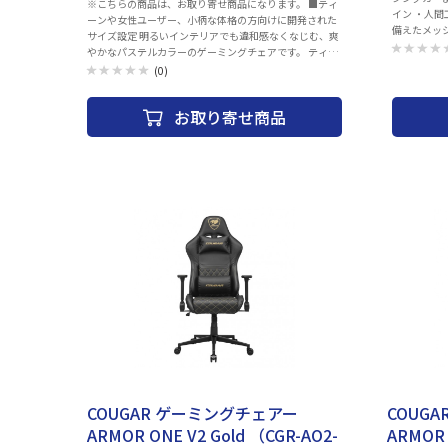
※こちらの商品は、お取り寄せ商品になります。 ■ティ
イン ・人
ーンや女性ユーザー、小柄な体格の方向けに開発された
備えたメッ
サイズ設定 明るいインテリアでも違和感なくなじむ、爽
整可能なヘ
やかなパステルカラーのゲーミングチェアです。 ティー
ト、座面の
ンや女性ユーザー、小柄な体格の方向けに低座面にサイ
(0)
グにも最適な
ズ設定がされており、お子様や小柄な体格の方でも足が
つきやすくなっています。 フィット感を重視したスラブ
お取り寄せ商品
ウレタンにより、ゆったりと安定した座り心地をお楽し
みいただけます。 2アームレスト、155°リクライニン
グ、ヘッドレスト・ランバーサポート、静音キャスター
等、長時間の使用における使い心地を徹底的に追求して
います。
お取り寄せ
お取り寄せ
COUGAR ゲーミングチェアー
COUG
ARMOR ONE V2 Gold （CGR-AO2-
ARMOR 