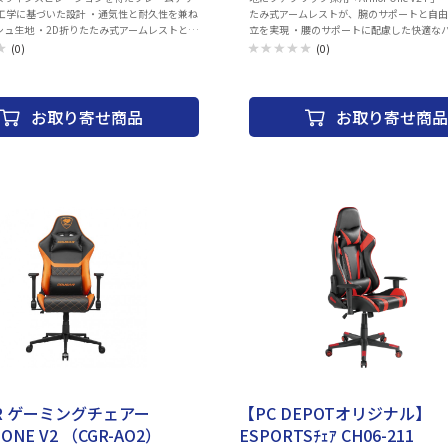
間工学に基づいた設計 ・通気性と耐久性を兼ね
たみ式アームレストが、腕のサポートと自
シュ生地 ・2D折りたたみ式アームレストと調
立を実現 ・腰のサポートに配慮した快適な
ッドレスト ・背もたれの高さ、腰部サポー
造 ・ランバーピロー固定用ストラップは背
(0)
(0)
深さを正確に調整可能 ・オフィス、ゲーミン
立たず収納 ・追加収納用のバックポケット付
マルチユースな機能 ・耐荷重：120kg
ー：Black+Gold
お取り寄せ商品
お取り寄せ商品
お取り寄せ
AR ゲーミングチェアー
【PC DEPOTオリジナル】
ONE V2 （CGR-AO2）
ESPORTSﾁｪｱ CH06-211