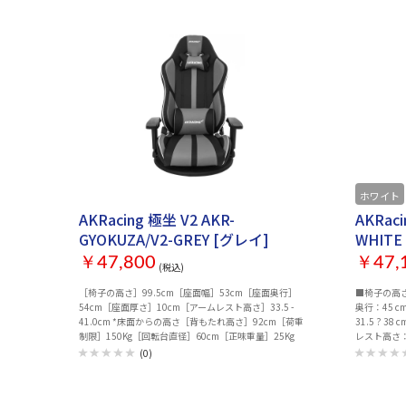
お取り寄せ
ホワイト
AKRacing 極坐 V2 AKR-
AKRaci
GYOKUZA/V2-GREY [グレイ]
WHITE
￥47,800
￥47,
(税込)
［椅子の高さ］99.5cm［座面幅］53cm［座面奥行］
■椅子の高さ：
54cm［座面厚さ］10cm［アームレスト高さ］33.5 -
奥行：45 
41.0cm *床面からの高さ［背もたれ高さ］92cm［荷重
31.5 ? 38
制限］150Kg［回転台直径］60cm［正味重量］25Kg
レスト高さ：2
重制限：150
(0)
kg■箱の寸法：