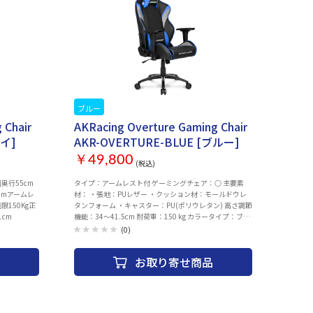
ブルー
お取り寄せ
 Chair
AKRacing Overture Gaming Chair
レイ]
AKR-OVERTURE-BLUE [ブルー]
￥49,800
(税込)
面奥行55cm
タイプ：アームレスト付 ゲーミングチェア：○ 主要素
0cmアームレ
材： ・張地：PUレザー ・クッション材：モールドウレ
限150Kg正
タンフォーム ・キャスター：PU(ポリウレタン) 高さ調節
1cm
機能：34～41.5cm 耐荷重：150 kg カラータイプ：ブル
ー ロッキング機能：○ ヘッドレスト：○ ランバーサポ
(0)
ート：○ リクライニング角度：180° 重量：25kg 寸法：
・椅子高さ：129～136.5cm ・座面幅：39cm ・座面奥
お取り寄せ商品
行：52.5cm ・座面高さ：34～41.5cm ・背もたれ高
さ：95cm 座面寸法：39x52.5x10 cm