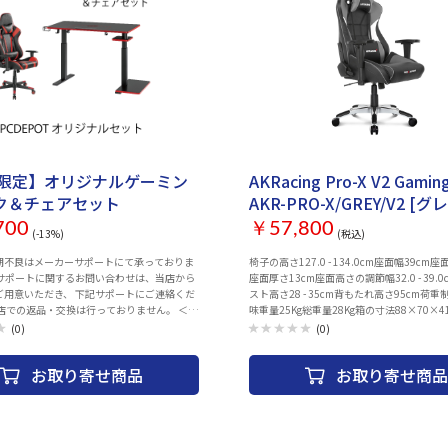
せ
セット商品
お取り寄せ
B限定】オリジナルゲーミン
AKRacing Pro-X V2 Gaming
ク＆チェアセット
AKR-PRO-X/GREY/V2 [グ
700
￥57,800
(-13%)
(税込)
期不良はメーカーサポートにて承っておりま
椅子の高さ127.0 - 134.0cm座面幅39cm座
のサポートに関するお問い合わせは、当店から
座面厚さ13cm座面高さの調節幅32.0 - 39.
ご用意いただき、 下記サポートにご連絡くだ
スト高さ28 - 35cm背もたれ高さ95cm荷重制
当店での返品・交換は行っておりません。 ＜お
味重量25Kg総重量28Kg箱の寸法88×70×4
 TEL: 03-3805-9068 営業時間： 月曜日～
(0)
(0)
除く） 午前９時～午後5時 ■ゲーミング
：Particle Board ＆
お取り寄せ商品
お取り寄せ商品
Plastic,Steel 外形寸法：
x660/700/740/780mm 天板サイズ：
0x18mm 耐過重：75kg 高さ調整：
740/780mm カラー：Matte Black 保証期間：