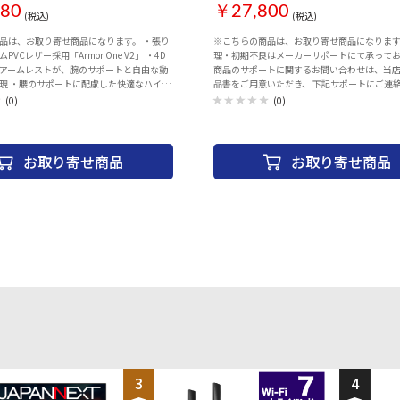
80
￥27,800
(税込)
(税込)
は、お取り寄せ商品になります。 ・張り
※こちらの商品は、お取り寄せ商品になります。 
VCレザー採用「Armor One V2」 ・4D
理・初期不良はメーカーサポートにて承って
アームレストが、腕のサポートと自由な動
商品のサポートに関するお問い合わせは、当
現 ・腰のサポートに配慮した快適なハイバ
品書をご用意いただき、 下記サポートにご連
ランバーピロー固定用ストラップは背もたれ
い。 ※当店での返品・交換は行っておりません
(0)
(0)
収納 ・追加収納用のバックポケット付き ・
様相談窓口＞ TEL: 03-3805-9068 営業時間
+Orange
曜日（祝日を除く） 午前９時～午後5時 外形寸法：
71x66x128.5-138.5cm 耐荷重：140kg 表面
Leather フレーム素材：Steel ひじ掛けタイプ：H
お取り寄せ商品
お取り寄せ商品
Adjustable Armrest 空圧レベル：100mm Clas
Lift キャスタータイプ：Nylon Caster カラー：B
Red 保証期間：1年 ・傾き 90度-140度 ・耐荷重 150kg
・高さ調整 128.5cm-138.5cm ・肘掛け高さ
1D/2D/3D/4D
3
4