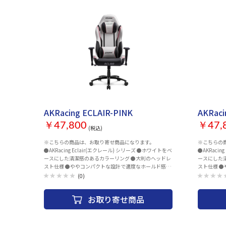
傾斜キーボ
下ヘッドホン
■ゲーミングチ
138.5cm 
ム素材：Stee
Armrest 空
ータイプ：Nyl
間：1年 ・傾き 90度-140度 ・耐荷重 150kg ・高さ調整
128.5cm-
お取り寄せ
お取り寄
AKRacing ECLAIR-PINK
AKRaci
￥47,800
￥47,
(税込)
※こちらの商品は、お取り寄せ商品になります。
※こちらの
●AKRacing Eclair(エクレール) シリーズ ●ホワイトをベ
●AKRaci
ースにした清潔感のあるカラーリング ●大判のヘッドレ
ースにした
スト仕様 ●ややコンパクトな設計で適度なホールド感の
スト仕様 
ある座り心地
ある座り心
(0)
お取り寄せ商品