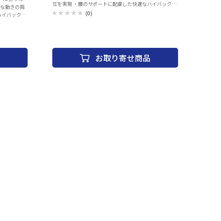
立を実現 ・腰のサポートに配慮した快適なハイバック構
由な動きの両
造 ・ランバーピロー固定用ストラップは背もたれ内に目
(0)
ハイバック構
立たず収納 ・追加収納用のバックポケット付き ・カラ
もたれ内に目
ー：Black+Orange
き ・カラ
お取り寄せ商品