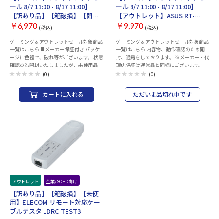
ティ］ Wi-Fi暗号化： WPA-Personal
クター：○ ケーブル巻取り機能：× 爪の
ー：○ ケーブル巻き取り機能：× 爪の折
ール 8/7 11:00 - 8/17 11:00】
ール 8/7 11:00 - 8/17 11:00】
WPA2-Personal WPA3-Personal［認証］
折れないコネクター：○ PoE：○
れないコネクター：○ PoE：○
【訳あり品】【箱破損】【開
【アウトレット】ASUS RT-
CE、FCC、RoHS、RCM
封・未使用】ピクセラ LTE対応
BE3600 Go（メーカー保証付
￥6,970
￥9,970
(税込)
(税込)
SIMフリーホームルーター (PIX-
き）
RT100)（メーカー保証付き）
ゲーミング＆アウトレットセール対象商品
ゲーミング＆アウトレットセール対象商品
一覧はこちら ■メーカー保証付き パッケ
一覧はこちら 内容物、動作確認のため開
ージに色褪せ、破れ等がございます。 状態
封、通電をしております。 ※メーカー・代
確認の為開封いたしましたが、未使用品で
理店保証は通常品と同様にございます。 ■
す。 併売品につき、売り切れの際はご容赦
通信方式 ・IEEE 802.11a ・IEEE 802.11b
(0)
(0)
ください。 国内MNO4キャリアのSIM対応
・IEEE 802.11g ・WiFi 4 (802.11n) ・
(ドコモ・au・Softbank・楽天) 主要な格
WiFi 5 (802.11ac) ・WiFi 6 (802.11ax) ・
カートに入れる
ただいま品切れ中です
安SIMにも対応SIM契約だけですぐ使える
WiFi 7 (802.11be) ・IPv4 ・IPv6 ■製品区
無線LANはIEEE
分： BE3600 ultimate BE performance :
802.11b/g/n/ac(2.4GHz/5GHz同時利用)
688+2882 Mbps ■データ帯域 ・WiFi 7
ギガビットイーサネット4ポートで有線で
(802.11be) (2.4GHz): 最大688 Mbps ・
も高速で利用可能 16デバイスとWi-Fi同時
WiFi 7 (802.11be) (5GHz): 最大2882
接続
Mbps ■アンテナ： アンテナ x 2 ■アンテ
ナ仕様： 2.4GHz帯2×2、 5GHz帯2×2
■対応周波数： 2.4 GHz、 5 GHz ■搭載
ポート ・2.5Gbps WAN X 1 ・1Gbps LAN
X 1 ・USB-A for mobile tethering X 1 ・
USB-C for power X 1 ■搭載ボタン：
Reset、 Slide Switch ■LEDインジケー
アウトレット
企業/SOHO向け
タ： RGB x 1 ■電源仕様： 12V/2A、
【訳あり品】【箱破損】【未使
9V/2A ■質量： 232g ■サイズ： 99 X 111
用】ELECOM リモート対応ケー
X 36mm ■AiMesh： Primary AiMesh
ブルテスタ LDRC TEST3
router、 AiMesh node ■ペアレンタルコン