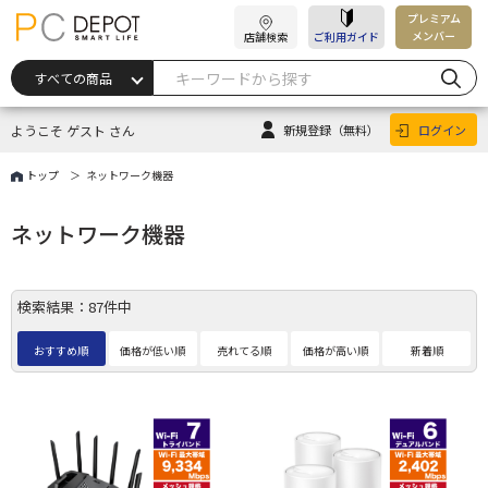
プレミアム
メンバー
店舗検索
ご利用ガイド
ようこそ ゲスト さん
新規登録
（無料）
ログイン
トップ
ネットワーク機器
ネットワーク機器
検索結果：87件中
おすすめ順
価格が低い順
売れてる順
価格が高い順
新着順