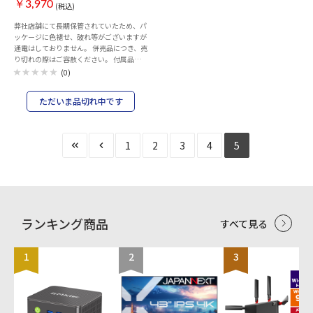
トロール： Time Scheduling、 Safe
￥3,970
(税込)
browsing ■セキュリティ：
弊社店舗にて長期保管されていたため、パ
AiProtection、 VPN、 WPA/WPA2/WPA3-
ッケージに色褪せ、破れ等がございますが
Personal, WPA/WPA2-Enterprise, WPS
通電はしておりません。 併売品につき、売
support、 WPS、 DNS-over-TLS、 SSH、
り切れの際はご容赦ください。 付属品の
Security Scan、 Firewall ■搭載プロセッ
「9Ｖ電池 1個（初動作確認用）」が欠
サ： 2.0 GHz Quad-core ■搭載メモリ：
(0)
品しております。 規格 Cat5(100BASE-TX,
DDR4 RAM 1GB；Flash 256MB
T568A/T568B) サイズ
ただいま品切れ中です
W36mm×D141mm×H24mm 重量 55ｇ
動作環境 ケーブル長さ：0.5m～100mま
で（一部細いケーブルは90mまで） 保証
期間 1年間
1
2
3
4
5
ランキング商品
すべて見る
1
2
3