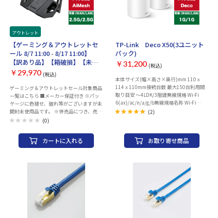
アウトレット
イベント管理用
お取り寄せ
【ゲーミング＆アウトレットセ
TP-Link Deco X50(3ユニット
ール 8/7 11:00 - 8/17 11:00】
パック)
【訳あり品】【箱破損】【未開
￥31,200
(税込)
封・未使用】ASUS TUF-
￥29,970
(税込)
BE9400（メーカー保証付き）
本体サイズ(幅×高さ×奥行)mm 110ｘ
114ｘ110mm接続台数 最大150台利用間
ゲーミング＆アウトレットセール対象商品
取り目安 ～4LDK/3階建無線規格 Wi-Fi
一覧はこちら ■メーカー保証付き ※パッ
6(ax)/ac/n/a/g/b無線規格名称 Wi-Fi
ケージに色褪せ、破れ等がございますが未
6(ax)周波数 2.4/5GHz無線通信速度
開封未使用品です。 ※併売品につき、売り
(2)
AX30005GHz：2402Mbps（802.11ax、
切れの際はご容赦ください。 ●ネットワ
(0)
HE160）2.4GHz：
ーク規格： ・IEEE 802.11a ・IEEE
574Mbps（802.11ax）AX30005GHz：
802.11b ・IEEE 802.11g ・WiFi 4
カートに入れる
お取り寄せ商品
2402Mbps（802.11ax、HE160）
(802.11n) ・WiFi 5 (802.11ac) ・WiFi 6
2.4GHz：574Mbps（802.11ax）アンテ
(802.11ax) ・WiFi 7 (802.11be) ・IPv4 ・
ナ数(ストリーム数) 内蔵アンテナ×2外付
IPv6 ●無線スループット(規格値) ・WiFi 7
けドライブ用USB対応 非対応LAＮポート
(802.11be) (2.4GHz): 最大688 Mbps ・
数 3ポートLANポート規格 ［有線ポート］
WiFi 7 (802.11be) (5GHz): 最大2882
ギガビットポート×3*各Decoユニット
Mbps ・WiFi 7 (802.11be) (6GHz): 最大
（WAN/LAN自動判別）メッシュWifi メッ
5764 Mbps ●WAN/LAN ポート： 2.5G
シュWifi対応IPv6 IPv6非対応ビームフォー
WAN×1, 2.5G LAN×3 ●アンテナ： 外部
ミング機能 ビームフォーミング機能あり
固定アンテナ × 6 ●USB： USB 3.２ Gen1
MU-MIMO MU-MIMOありワンタッチ接続
×1 ●WPS： WPS ×1 ●電源アダプタ