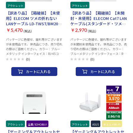
機能 ワンタッチ接続機能ありセキュリテ
ー： 12 V 最大2.5 A ●CPUプロセッサー：
ィ規格 WPA3対応OS ［モバイル端末 Deco
1.5GHz Quad-core Processor ●メモリ：
アウトレット
アウトレット
アプリ］Android 4.4以降iOS 9.0以降
256 MB Flash and 1 GB RAM ●製品重量
【訳あり品】【箱破損】【未使
【訳あり品】【箱破損】【未開
※Decoアプリver 3.0以降はAndroid 5.0以
(g)： 764 g ●製品寸法： 320 x 179 x 191
用】ELECOM ツメの折れない
封・未使用】ELECOM Cat7 LAN
降にのみ対応しています付属品 ［パッケ
mm ※記載のネットワーク速度および帯域
LANケーブル LD-TWST/BM200
ケーブル(スタンダード・ツメ折
ージ内容］Deco X50ユニット×3RJ45 LAN
幅は、現行のIEEE 802.11ac仕様に基づい
[20m ブルーメタリック]
れ防止) LD-TWST/BM100 [10m
ケーブル×1電源アダプター×3かんたん
ています。実際のパフォーマンスは、ネッ
￥5,470
￥2,970
(税込)
(税込)
ブルーメタリック]
設定ガイド仕様1 ［Wi-Fi範囲］3～
トワークおよびサービスプロバイダーの要
4LDK（2パック）・TP-Linkメッシュテク
パッケージに色褪せ、破れ等がございます
パッケージに色褪せ、破れ等がございます
因、インターフェースの種類、その他の条
ノロジーDeco同士をLANケーブルで有線接
が未使用品です。 併売品につき、売り切れ
が未開封未使用品です。 併売品につき、売
件によって影響を受ける可能性がありま
続して、より安定したネットワークを構築
の際はご容赦ください。 カラー：ブルー
り切れの際はご容赦ください。 カラー：
す。 ※すべての仕様は、予告なく変更され
することも可能です（Ethernet
メタリック インターフェイス：RJ-45コネ
ブルーメタリック インターフェース：RJ-
る場合があります。
backhaul）・AIメッシュネットワーク環
クター 環境配慮事項：EU RoHS指令準拠
45コネクター 環境配慮事項：EU RoHS指
(0)
(0)
境を賢く学習し、各ご家庭に合った理想的
(10物質) 規格：Cat7対応(10BASE-
令準拠(10物質) 規格：Cat7対応(10BASE-
なWiFiを提供します・内蔵アンテナ×2複
T/100BASE-TX/1000BASE-T/1000BASE-
T/100BASE-TX/1000BASE-T/1000BASE-
カートに入れる
カートに入れる
数のアンテナが信号を増幅させより多くの
TX/10GBASE-T)※Cat7対応はケーブル部
TX/10GBASE-T)※Cat7対応はケーブル部
方向と広いエリアをカバーします仕様2 ・
のみ。コネクターはRJ-45仕様。 伝送速
のみ。コネクターはRJ-45仕様。 伝送速
ビームフォーミングクライアントに無線信
度：10Gbps 伝送帯域：600MHz ケーブル
度：10Gbps 伝送帯域：600MHz ケーブル
号を集中させWiFi範囲を拡大します［Wi-
長：約20m ※コネクター含まず ケーブ
長：約10m ※コネクター含まず ケーブ
Fi性能］高（High）・デュアルバンド最適
ル太さ：約5.7mm 芯数：8芯 結線方式：
ル太さ：約5.7mm 芯数：8芯 結線方式：
なパフォーマンスを得るためにデバイスを
ストレート結線 ヨリ対芯線（ツイストペ
ストレート結線 ヨリ対芯線(ツイストペア
異なる帯域へ割り当てます・2×2 MU-
アケーブル）：○ シールド：有り(ScTP/2
ケーブル)：○ シールド：有り(ScTP/2重
MIMO複数のMU-MIMO対応クライアント
重フォイルテープシールド仕様) 十字介
フォイルテープシールド仕様) 十字介材：
と同時に通信します・OFDMA複数のWiFi
材：× 外部シース（被膜）材質：PVC レ
× 外部シース(被膜)材質：PVC レングスマ
6対応クライアントと同時に通信します・
ングスマーク付：× 導体構成：ヨリ線
ーク付：× 導体構成：ヨリ線(27AWG) コ
4ストリームデバイスをより多くの帯域幅
(27AWG) コネクター有無：両端コネクタ
ネクター有無：両端コネクター付 モール
に接続させます仕様3 ［動作モード］ ル
ー付 モールド加工コネクター：○ スリム
ド加工コネクター：○ スリムコネクタ
アウトレット
企業/SOHO向け
アウトレット
ASUS
オススメWi-Fi
ーターモード ブリッジモード［セキュリ
コネクター：○ 爪折れ防止カバー付コネ
ー：○ 爪折れ防止カバー付きコネクタ
【ゲーミング＆アウトレットセ
【ゲーミング＆アウトレットセ