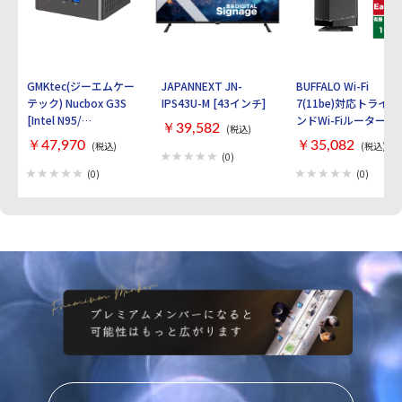
GMKtec(ジーエムケー
JAPANNEXT JN-
BUFFALO Wi-Fi
テック) Nucbox G3S
IPS43U-M [43インチ]
7(11be)対応トライバ
[Intel N95/
ンドWi-Fiルーター
￥39,582
(税込)
RAM:16GB/
AirStation
￥47,970
￥35,082
(税込)
(税込)
SSD:512GB/ Windows
WXR9300BE6P [ブラ
(0)
11 Pro]
ック]
(0)
(0)