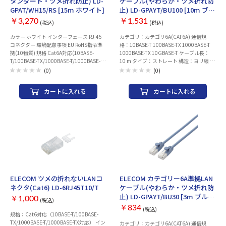
タンダード・ツメ折れ防止) LD-
ケーブル(やわらか・ツメ折れ防
GPAT/WH15/RS [15m ホワイト]
止) LD-GPAYT/BU100 [10m ブル
ー]
￥3,270
￥1,531
(税込)
(税込)
カラー ホワイト インターフェース RJ-45
カテゴリ：カテゴリ6A(CAT6A) 通信規
コネクター 環境配慮事項 EU RoHS指令準
格：10BASE-T 100BASE-TX 1000BASE-T
拠(10物質) 規格 Cat6A対応(10BASE-
1000BASE-TX 10GBASE-T ケーブル長：
T/100BASE-TX/1000BASE-T/1000BASE-
10 m タイプ：ストレート 構造：ヨリ線 コ
TX/10GBASE-T対応) 伝送速度 10Gbps 伝
ネクタ保護機能：○
(0)
(0)
送帯域 500MHz ケーブル長 約15m ※コ
ネクター含まず ケーブル太さ 約6.5mm 芯
カートに入れる
カートに入れる
数 8芯 結線方式 ストレート結線 ヨリ対芯
線(ツイストペアケーブル) ○ シールド 無
し(UTP仕様) 十字介材 ○ 外部シース(被膜)
材質 PVC レングスマーク付 × 導体構成 ヨ
リ線(24AWG) コネクター有無 両端コネク
ター付 モールド加工コネクター ○ スリム
コネクター ○ 爪折れ防止カバー付きコネ
クター ○ ケーブル巻き取り機能 × パッケ
ージ形態 ポリ袋(環境配慮タイプ) 爪の折
れないコネクター ○ PoE PoE++対応
ELECOM ツメの折れないLANコ
ELECOM カテゴリー6A準拠LAN
ネクタ(Cat6) LD-6RJ45T10/T
ケーブル(やわらか・ツメ折れ防
止) LD-GPAYT/BU30 [3m ブル
￥1,000
(税込)
ー]
￥834
(税込)
規格：Cat6対応（10BASE-T/100BASE-
TX/1000BASE-T/1000BASE-TX対応） イン
カテゴリ：カテゴリ6A(CAT6A) 通信規