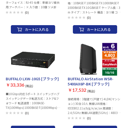
ターフェイス：RJ-45 仕様：単線ヨリ線共
格：10BASE-T 100BASE-TX 1000BASE-T
用 アーチバー：× 入り数：10個 ツメ折れ
1000BASE-TX 10GBASE-T ケーブル長：3
防止タイプ
m タイプ：ストレート 構造：ヨリ線 コネ
(0)
クタ保護機能：○
(0)
カートに入れる
カートに入れる
BUFFALO LXW-10G5 [ブラック]
BUFFALO AirStation WSR-
5400AX6P-BK [ブラック]
￥33,336
(税込)
￥17,532
(税込)
■10Gbps対応 5ポート スイッチングハブ
スイッチングデータ転送方式：ストア&フ
接続環境：3階建て(戸建て) 4LDK(マンシ
ォワード 転送速度：100BASE-
ョン) 30台 10人 無線LAN規格：
TX(100Mbps) 1000BASE-T(1000Mbps)
IEEE802.11a/b/g/n/ac/ax 周波数：
2.5GBASE-T(2500Mbps) 5GBASE-
2.4/5GHz 無線LAN速度(5GHz)：4803
(0)
T(5000Mbps) 10GBASE-T(10000Mbps)
Mbps 無線LAN速度(2.4GHz)：573 Mbps
(0)
ポート数：5 ポート位置：前面 バッファメ
アンテナ数：5GHz：4本/2.4GHz：2本 ス
モリ：1.5MB スイッチングファブリック：
トリーム数：6ストリーム 5GHz：