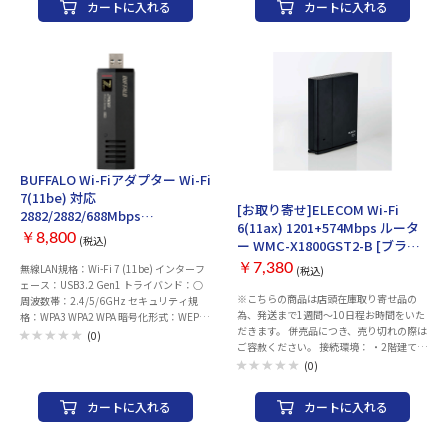
カートに入れる
カートに入れる
100 Gbps ケース素材：金属(スチール・
4×4/2.4GHz：2×2 セキュリティ規格：
メタル) ループ検知：○ 幅x高さx奥行：
WPA WPA2 WPA3 WEP 有線LAN(HUB)速
180x34x145 mm 重量：900 g 主な付属
度：10/100/1000Mbps 有線LAN(HUB)ポ
品：ACアダプター、ゴム足、マグネッ
ート数：4 WPS：○ AOSS：○ IPv6：○ ビ
ト、マグネット用ネジ、取扱説明書、保証
ームフォーミング：○ MU-MIMO：○
書 保証期間：1年間
MIMO：○ 中継機能：○ バンドステアリン
グ：○ DFS：○ メッシュWi-Fi：○ VPNパ
ススルー：○ ゲストポート：○ 引越し機
能：○ 幅x高さx奥行：59x177x175 mm
重量：650 g 主な付属品：スタンド、ACア
ダプター、LANケーブル(0.5m)、取扱説明
BUFFALO Wi-Fiアダプター Wi-Fi
書 ※保証書は取扱説明書に記載 保証期
お取り寄せ
7(11be) 対応
間：1年
[お取り寄せ]ELECOM Wi-Fi
2882/2882/688Mbps
6(11ax) 1201+574Mbps ルータ
USB3.2(Gen1)/2.0用 AirStation
￥8,800
(税込)
ー WMC-X1800GST2-B [ブラッ
CDレスインストール対応
ク]
AirStation WI-U3-2900BE2 [ブ
￥7,380
無線LAN規格：Wi-Fi 7 (11be) インターフ
(税込)
ェース：USB3.2 Gen1 トライバンド：○
ラック]
※こちらの商品は店頭在庫取り寄せ品の
周波数帯：2.4/5/6GHz セキュリティ規
為、発送まで1週間～10日程お時間をいた
格：WPA3 WPA2 WPA 暗号化形式：WEP
だきます。 併売品につき、売り切れの際は
TKIP アンテナタイプ：内蔵 対応OS：
(0)
ご容赦ください。 接続環境： ・2階建て
Windows AOSS：○ WPS：○ 幅x高さx奥
(戸建て) ・3LDK(マンション) ・26台 ・6
行：80x30x22 mm 重量：48 g
(0)
人 無線LAN規格：
IEEE802.11a/b/g/n/ac/ax 周波数：
カートに入れる
カートに入れる
2.4/5GHz 無線LAN速度(5GHz)：1201
Mbps 無線LAN速度(2.4GHz)：574 Mbps
アンテナ数： ・内蔵アンテナ 4本 ・