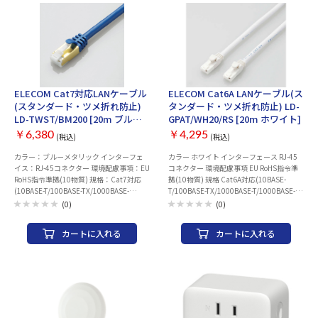
2.4GHz帯：送受信 2本/5GHz帯：送受信
2本 ストリーム数：2ストリーム セキュリ
ティ規格： ・WPA ・WPA2 ・WPA3 有線
LAN(HUB)速度：10/100/1000Mbps 有線
LAN(HUB)ポート数：2 WPS：○ IPv6：○
ビームフォーミング：○ MU-MIMO：○
MIMO：○ 4K通信対応：○ 中継機能：○
バンドステアリング：○ メッシュWi-Fi：
ELECOM Cat7対応LANケーブル
ELECOM Cat6A LANケーブル(ス
○ VPNパススルー：○ ゲストポート：○
(スタンダード・ツメ折れ防止)
タンダード・ツメ折れ防止) LD-
ホームネットワークセキュリティ対応：○
LD-TWST/BM200 [20m ブルー
GPAT/WH20/RS [20m ホワイト]
引越し機能：○ 幅x高さx奥行：
メタリック]
141x160x36.5 mm 重量：460 g
￥6,380
￥4,295
(税込)
(税込)
カラー：ブルーメタリック インターフェ
カラー ホワイト インターフェース RJ-45
イス：RJ-45コネクター 環境配慮事項：EU
コネクター 環境配慮事項 EU RoHS指令準
RoHS指令準拠(10物質) 規格：Cat7対応
拠(10物質) 規格 Cat6A対応(10BASE-
(10BASE-T/100BASE-TX/1000BASE-
T/100BASE-TX/1000BASE-T/1000BASE-
T/1000BASE-TX/10GBASE-T)※Cat7対応
TX/10GBASE-T対応) 伝送速度 10Gbps 伝
(0)
(0)
はケーブル部のみ。コネクターはRJ-45仕
送帯域 500MHz ケーブル長 約20m ※コ
様。 伝送速度：10Gbps 伝送帯域：
ネクター含まず ケーブル太さ 約6.5mm 芯
カートに入れる
カートに入れる
600MHz ケーブル長：約20m ※コネク
数 8芯 結線方式 ストレート結線 ヨリ対芯
ター含まず ケーブル太さ：約5.7mm 芯
線(ツイストペアケーブル) ○ シールド 無
数：8芯 結線方式：ストレート結線 ヨリ対
し(UTP仕様) 十字介材 ○ 外部シース(被膜)
芯線（ツイストペアケーブル）：○ シー
材質 PVC レングスマーク付 × 導体構成 ヨ
ルド：有り(ScTP/2重フォイルテープシー
リ線(24AWG) コネクター有無 両端コネク
ルド仕様) 十字介材：× 外部シース（被
ター付 モールド加工コネクター ○ スリム
膜）材質：PVC レングスマーク付：× 導
コネクター ○ 爪折れ防止カバー付きコネ
体構成：ヨリ線(27AWG) コネクター有
クター ○ ケーブル巻き取り機能 × パッケ