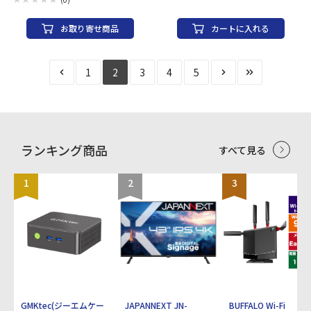
アンテナ数：2.4GHz/5GHz 共用2本 スト
リーム数：5GHz：2ストリー
お取り寄せ商品
カートに入れる
ム/2.4GHz：2ストリーム セキュリティ規
格：WPA2 WPA3 有線LAN(HUB)速度：
10/100/1000Mbps 有線LAN(HUB)ポート
数：4 WPS：○ IPv6：○ MIMO：○ DFS：
1
2
3
4
5
○ VPN：○ ゲストポート：○ 幅x高さx奥
行：73x193x130 mm 重量：530 g
ランキング商品
すべて見る
1
2
3
GMKtec(ジーエムケー
JAPANNEXT JN-
BUFFALO Wi-Fi