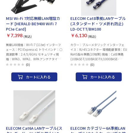
MSI Wi-Fi 7対応無線LAN増設カ
ELECOM Cat8準拠LANケーブル
ード [HERALD BE9400 WiFi 7
(スタンダード・ツメ折れ防止)
PCIe Card]
LD-OCTT/BM100
￥7,398
￥6,130
(税込)
(税込)
無線LAN規格：Wi-Fi 7 (11be) インターフ
カラー：ブルーメタリック インターフェ
ェース：PCI Express x1 トライバンド：○
イス：RJ-45コネクター 環境配慮事項：EU
周波数帯：2.4/5/6GHz セキュリティ規
RoHS指令準拠(10物質) 規格：Cat8準拠
格：WPA3、WPA2、WPA アンテナタイ
(10BASE-T/100BASE-TX/1000BASE-
プ：外部 Bluetooth対応：○ 対応OS：
T/1000BASE-TX/10GBASE-T/40GBASE-T)
(0)
(0)
Windows 11
伝送速度：40Gbps 伝送帯域：2000MHz
ケーブル長：約10m ※コネクター含まず
カートに入れる
カートに入れる
ケーブル太さ：約8.2mm 芯数：8芯 結線
方式：ストレート結線 ヨリ対芯線（ツイ
ストペアケーブル）：○ シールド：有り
(ScTP/2重フォイルテープシールド仕様)
十字介材：× 外部シース（被膜）材質：
PVC レングスマーク付：× 導体構成：ヨ
リ線(24AWG) コネクタ有無：両端コネク
ター付 モールド加工コネクタ：○ スリム
コネクタ：○ 爪折れ防止カバー付コネク
タ：○ ケーブル巻取り機能：× 爪の折れ
ないコネクタ：○ PoE：×
ELECOM Cat6A LANケーブル(ス
ELECOM カテゴリー6A準拠LAN