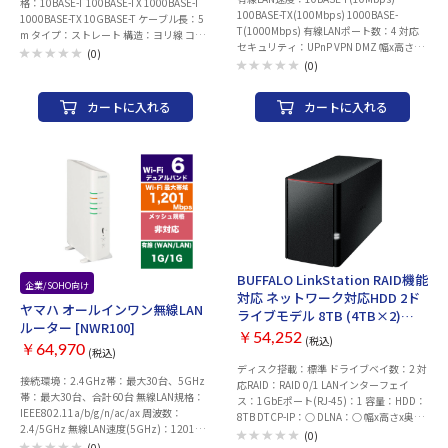
格：10BASE-T 100BASE-TX 1000BASE-T
100BASE-TX(100Mbps) 1000BASE-
1000BASE-TX 10GBASE-T ケーブル長：5
T(1000Mbps) 有線LANポート数：4 対応
m タイプ：ストレート 構造：ヨリ線 コネ
セキュリティ：UPnP VPN DMZ 幅x高さx
クタ保護機能：○
(0)
奥行：220x43.5x160 mm 重量：1100 g
(0)
カートに入れる
カートに入れる
BUFFALO LinkStation RAID機能
企業/SOHO向け
お取り寄せ
対応 ネットワーク対応HDD 2ド
ヤマハ オールインワン無線LAN
ライブモデル 8TB (4TB×2)
ルーター [NWR100]
[LS220D0802G]
￥54,252
(税込)
￥64,970
(税込)
ディスク搭載：標準 ドライブベイ数：2 対
接続環境：2.4GHz帯：最大30台、5GHz
応RAID：RAID 0/1 LANインターフェイ
帯：最大30台、合計60台 無線LAN規格：
ス：1GbEポート(RJ-45)：1 容量：HDD：
IEEE802.11a/b/g/n/ac/ax 周波数：
8TB DTCP-IP：○ DLNA：○ 幅x高さx奥行
2.4/5GHz 無線LAN速度(5GHz)：1201
き：87x128x205 mm
(0)
Mbps 無線LAN速度(2.4GHz)：574 Mbps
(0)