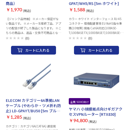
商品）
GPAT/WH5/RS [5m ホワイト]
￥1,970
￥1,588
(税込)
(税込)
【ジャンク品特価】 ※メーカー保証がな
カラー ホワイト インターフェース RJ-45
い製品です。 ※メーカー生産終了品、アプ
コネクター 環境配慮事項 EU RoHS指令準
リの配信が終了した製品になります。 ※こ
拠(10物質) 規格 Cat6A対応(10BASE-
ちらの商品は、返品・交換不可商品となり
T/100BASE-TX/1000BASE-T/1000BASE-
ます。 ※併売品につき、売り切れの際はご
TX/10GBASE-T対応) 伝送速度 10Gbps 伝
(0)
(0)
容赦ください。 Glance Clockは、世界初
送帯域 500MHz ケーブル長 約5m ※コネ
のハイブリッドIoT壁掛け時計です。本体
クター含まず ケーブル太さ 約6.5mm 芯数
カートに入れる
カートに入れる
の中にはLEDと通知機能を搭載しており、
8芯 結線方式 ストレート結線 ヨリ対芯線
様々な通知を表示できます。Glance Clock
(ツイストペアケーブル) ○ シールド 無し
アプリと連携して使える機能：1)カレンダ
(UTP仕様) 十字介材 ○ 外部シース(被膜)材
ーと自動連携、2)天気予報、3)タイマー/
質 PVC レングスマーク付 × 導体構成 ヨリ
インターバルタイマー、4)電話の通知表
線(24AWG) コネクター有無 両端コネクタ
示、5)アラームと日にち、IFTTT搭載で
ー付 モールド加工コネクター ○ スリムコ
Alexaとの連携も可能です。
ネクター ○ 爪折れ防止カバー付きコネク
ター ○ ケーブル巻き取り機能 × パッケー
ジ形態 ポリ袋(環境配慮タイプ) 爪の折れ
ないコネクター ○ PoE PoE++対応
ELECOM カテゴリー6A準拠LAN
企業/SOHO向け
ケーブル (やわらか・ツメ折れ防
ヤマハ 小規模拠点向けギガアク
止) LD-GPAYT/BU50 [5m ブル
セスVPNルーター [RTX830]
ー]
￥1,285
(税込)
￥94,800
(税込)
カテゴリ：カテゴリ6A(CAT6A) 通信規
有線LAN速度：10BASE-T(10Mbps)