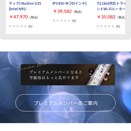
テック) Nucbox G3S
IPS43U-M [43インチ]
7(11be)対応トライバ
[Intel N95/
ンドWi-Fiルーター
￥39,582
(税込)
RAM:16GB/
AirStation
￥47,970
￥35,082
(税込)
(税込)
SSD:512GB/ Windows
WXR9300BE6P [ブラ
(0)
11 Pro]
ック]
(0)
(0)
プレミアムメンバーのご案内