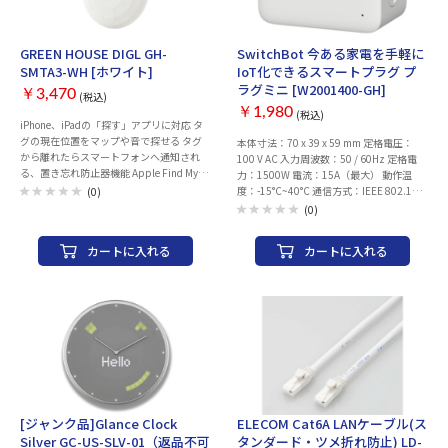
無：両端コネクター付 モールド加工コネ
ージ形態 ポリ袋(環境配慮タイプ) 爪の折
クター：○ スリムコネクター：○ 爪折れ
れないコネクター ○ PoE PoE++対応
防止カバー付コネクター：○ ケーブル巻
GREEN HOUSE DIGL GH-
SwitchBot 今ある家電を手軽に
取り機能：× 爪の折れないコネクター：
SMTA3-WH [ホワイト]
IoT化できるスマートプラグ プ
○ PoE：○
ラグミニ [W2001400-GH]
￥3,470
(税込)
￥1,980
(税込)
iPhone、iPadの「探す」アプリに対応 タ
グの現在位置をマップや音で探せる タグ
本体寸法：70 x 39 x 59 mm 定格電圧：
から離れたらスマートフォンへ通知され
100 V AC 入力周波数：50 / 60Hz 定格電
る、置き忘れ防止器機能 Apple Find My対
力：1500W 電流：15A（最大） 動作温
応 安心の防水設計（IP66） 月額料金不要
度：-15°C~40°C 通信方式：IEEE 802.11
(0)
ストラップ、ストラップホール付き 多彩
b/g/n，2.4 GHz Wi-Fi，Bluetooth Low
(0)
な専用アクセサリ(別売)に対応 (タグケー
Energy 対応OS：Android 4.3+, iOS 10.0+,
ス、貼り付けケース、首輪/ハーネスケー
watchOS 1.0+
カートに入れる
カートに入れる
ス、反射板ケース、サドル用ケース)
[ジャンク品]Glance Clock
ELECOM Cat6A LANケーブル(ス
Silver GC-US-SLV-01（返品不可
タンダード・ツメ折れ防止) LD-