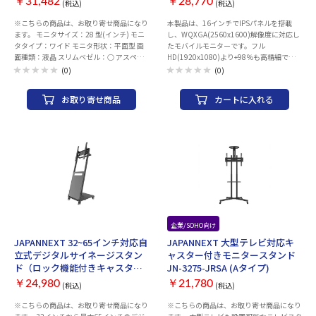
￥31,482
￥28,770
(税込)
(税込)
※こちらの商品は、お取り寄せ商品になり
本製品は、16インチでIPSパネルを搭載
ます。 モニタサイズ：28 型(インチ) モニ
し、WQXGA(2560x1600)解像度に対応し
タタイプ：ワイド モニタ形状：平面型 画
たモバイルモニターです。フル
面種類：液晶 スリムベゼル：○ アスペク
HD(1920x1080)より+98％も高精細でデ
ト比：16：9 表面処理：ノングレア(非光
スクワーク使用時には画面を広く、また写
(0)
(0)
沢) パネル種類：IPS(AAS) 解像度：
真や動画視聴の際はさらに美しく表示しま
3840x2160 視野角（上下/左右）：
す。携帯性に優れ、外出時やテレワークな
お取り寄せ商品
カートに入れる
178/178 画素ピッチ：0.163 mm HDR方
ど場所を選ばすディスプレイを活用できま
式：HDR10 表示色：1677万色 色域：
す。
sRGB：100% DCI-P3：90% 輝度：350
cd/m2 コントラスト比：1000:1 応答速
度：オーバードライブ時：2ms(GtoG) リ
フレッシュレート(垂直走査周波数)：75
Hz 最大消費電力：45 W 入力端子：
HDMI2.0x2 DisplayPort1.2x2 スピーカ
ー：搭載 音声出力端子：○ HDCP：
HDCP2.2 リモコン：なし VESAマウント：
100x100mm ブルーライト軽減：○ フリ
ッカーフリー：○ チルト角度(下/
お取り寄せ
企業/SOHO向け
お取り寄せ
上)：-5°/15° FreeSync：FreeSync 幅x高さ
JAPANNEXT 32~65インチ対応自
JAPANNEXT 大型テレビ対応キ
x奥行き：638x485x195 mm 重量：4.8 kg
立式デジタルサイネージスタン
ャスター付きモニタースタンド
付属品：HDMIケーブル/電源ケーブル/電
ド（ロック機能付きキャスター
JN-3275-JRSA (Aタイプ)
源アダプター/マニュアル/ VESAマウント
搭載） JN-DS3265-CA (Dタイ
延長スペーサー/保証書 保証期間：1年
￥24,980
￥21,780
(税込)
(税込)
プ）
※こちらの商品は、お取り寄せ商品になり
※こちらの商品は、お取り寄せ商品になり