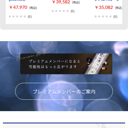
￥39,582
(税込)
RAM:16GB/
AirStation
￥47,970
￥35,082
(税込)
(税込)
SSD:512GB/ Windows
WXR9300BE6P [ブラ
(0)
11 Pro]
ック]
(0)
(0)
プレミアムメンバーのご案内