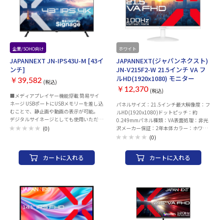
企業/SOHO向け
ホワイト
JAPANNEXT JN-IPS43U-M [43イ
JAPANNEXT(ジャパンネクスト)
ンチ]
JN-V215F2-W 21.5インチ VA フ
ルHD(1920x1080) モニター
￥39,582
(税込)
￥12,370
(税込)
■メディアプレイヤー機能搭載 筒易サイ
ネージ USBポートにUSBメモリーを差し込
パネルサイズ：21.5インチ最大解像度：フ
むことで、静止画や動画の表示が可能。
ルHD(1920x1080)ドットピッチ：約
デジタルサイネージとしても使用いただけ
0.249mmパネル種類：VA表面処理：非光
ます。 ※コンテンツの再生にはリモコンで
沢メーカー保証：2年本体カラー：ホワイ
(0)
の操作が必要です。自動再生機能には対応
ト付属品：マニュアル 保証書 電源アダプ
(0)
しておりません。 ■4K UHD対応ディスプ
ター HDMIケーブル
レイ 4K UHD解像度(3840×2160)の解像
カートに入れる
カートに入れる
度を誇り、広域表示に対応することで作業
効率を大幅に向上できます。 ■高性能な
IPSパネル採用 上下左右178°の視野角度を
持つIPSパネルは標準的なTNパネルと異な
り、斜めから見ても色やコントラスト変化
がおきにくい鮮明な画像を映し出します。
■リアルに迫った色鮮やかな映像体験
HDR(ハイダイナミックレンジ)対応モニタ