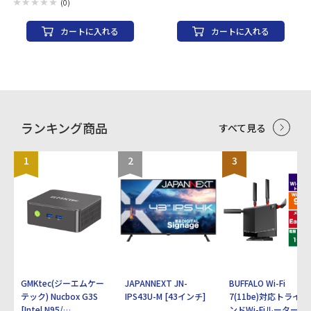
アダプターにもホワイトを採用。 ・背面
なります。単色での固定はできません。
(0)
LEDがカラーグラデーションで点灯。 ※オ
ンオフのみの機能となります。単色での固
カートに入れる
カートに入れる
定はできません。
ランキング商品
すべて見る
1
2
3
GMKtec(ジーエムケー
JAPANNEXT JN-
BUFFALO Wi-Fi
テック) Nucbox G3S
IPS43U-M [43インチ]
7(11be)対応トライバ
[Intel N95/
ンドWi-Fiルーター