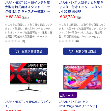
スピーカーを内蔵しています。
JAPANNEXT 32 ~ 75インチ対応
JAPANNEXT 大型テレビ対応キ
大型電動式昇降スタンド（ロッ
ャスター付きモニタースタンド
ク機能付きキャスター搭載）
JN-3275-90JRF
JN-3275-JRDSS(Sタイプ)
￥88,880
￥32,780
(税込)
(税込)
※こちらの商品は、お取り寄せ商品になり
※こちらの商品は、お取り寄せ商品になり
ます。 本製品は、最大75インチまでのデ
ます。 大型テレビも設置可能なテレビスタ
ジタルサイネージを設置可能で、電動で高
ンド、32～75型テレビに対応。高さ調
さ調整が可能な大型液晶モニタースタンド
整、90度回転機能、キャスター付き。
です。 200x200mmから最大600x400mm
VESA規格（横×縦：200mm×200mm ～
(0)
(0)
の幅広いVESAマウント規格に対応し、対
600mm×400mmに対応） ※WEBカメラ
応モニター（耐荷重68kg）を横でも縦で
天板は55インチ以下のモニター設置時の
お取り寄せ商品
お取り寄せ商品
も設置が可能です。※天板を付けたままの
み装着可能です。 ※自立型スタンドの付属
縦での使用は最大55インチのモニターま
ネジは汎用品（10mm）のため、全てのモ
での対応となります。 電動昇降式スタンド
ニター型番には対応しておりません。 モ
を搭載。スタンド本体のパネルで操作が可
ニターによっては、ワッシャーなどで調整
能となり、楽に高さを変えられます。ま
いただくか、別途ご用意していただく場合
た、ロック機能を搭載しているので、誤操
もございます。 予めご了承いただきますよ
作を防ぐことが出来ます。さらに、お気に
うお願い申し上げます。
入りの高さ設定を3つまで設定することが
でき、最適なポジションにいつでもアクセ
スできます。 スタンド本体のパネルと同様
に付属のリモコンでも操作が可能となりま
す。ロック機能付きのキャスターを装備し
お取り寄せ
企業/SOHO向け
設置場所を手軽に移動することが可能で
JAPANNEXT JN-IPS28U [28イン
JAPANNEXT JN-MD-
す。※リモコン用の電池(電池型
チ]
IPS16WQXGAR [16インチ]
番:CR2016)は付属しておりません。