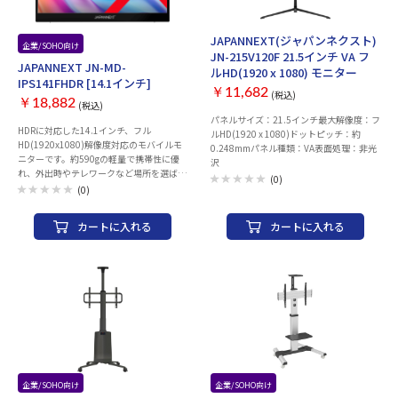
ーは、従来のSDR(スタンダードダイナミ
ックレンジ)より明るい部分も暗い部分も
くっきり表現しリアルに迫った深みのある
JAPANNEXT(ジャパンネクスト)
映像を演出します。HDR対応のブルーレイ
企業/SOHO向け
JN-215V120F 21.5インチ VA フ
ディスクやビデオ・オン・デマンド、ゲー
JAPANNEXT JN-MD-
ルHD(1920 x 1080) モニター
ムなどの表示が可能。現実に近い究極の映
IPS141FHDR [14.1インチ]
像をお楽しみください。 ※HDR機能を有
￥11,682
(税込)
効にするには、接続機器やコンテンツが
￥18,882
(税込)
HDRに対応している必要があります。 ■フ
パネルサイズ：21.5インチ最大解像度：フ
HDRに対応した14.1インチ、フル
レームレスデザイン 大型ながらベゼル幅
ルHD(1920 x 1080)ドットピッチ：約
HD(1920x1080)解像度対応のモバイルモ
はわずか1mm液晶非表示幅は6mm。 美し
0.248mmパネル種類：VA表面処理：非光
ニターです。約590gの軽量で携帯性に優
いフレームレスデザインモデルです。 ■ス
沢
れ、外出時やテレワークなど場所を選ばす
ピーカー搭載 8W×2のステレオスピーカ
(0)
ディスプレイを活用できます。 フル
ーを搭載しているので買ってすぐに映画や
(0)
HD(1920x1080)解像度に対応し、上下左
音楽を楽しめます。 ■VESAマウント規格
右170度に対応した広視野角IPSパネルを
対応 200×200mm スタンドを取り外して
カートに入れる
カートに入れる
搭載。HDR（ハイダイナミックレンジ）に
壁掛け金物やスタンドへ取り付け可能で
対応し明るい部分も暗い部分もくっきり表
す。 ■充実のインターフェイス 多数の入
現しリアルに迫った深みのある映像を演出
力端子を搭載し、パソコンのみならず、ブ
します。 インターフェイスはUSB Type-C
ルーレイディスクプレイヤー 家庭用ゲー
x2とminiHDMI 1.4 x1を装備。パソコンだ
ム機、デジタルビデオカメラなどを1本の
けでなく、様々な機器との接続が可能で
ケーブルで接続できます。 ※全ての機器の
す。USB Type-Cケーブル1本で電力供給と
動作を保証するものではありません。 光
映像表示が可能となっており、ケーブルま
ファイバHDMIケーブルはこちら
わりがスッキリします。 モニター背面にキ
ックスタンドを搭載しているので自立して
使用することができ、どこでもデュアルデ
ィプレイ環境の構築が可能です。 1Wx2の
企業/SOHO向け
お取り寄せ
企業/SOHO向け
お取り寄せ