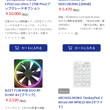
CPU(Core Ultra 7 270K Plus)ア
SDXCUB256G [256GB]
ップグレードオプション
￥5,470
(税込)
￥10,000
(税込)
規格：SD Memory Card Specification
Ver3.01準拠 転送速度：「読み込み時」最
対象モデルと同時購入で、CPUをアップグ
大80MB/s 「書き込み時」 最大
レードするオプションです。 インテル
20MB/s ※UHS-Iモード時 UHS
Core Ultra 7 265Kからインテル Core Ultra
バススピードモード：UHS-I SDR104 UHS
7 270K Plusへ変更となります。 対象モデ
(0)
スピードクラス：1 SDスピードクラス：
ル ※こちらのオプションが対象となるモ
(0)
10 電源電圧：2.7～3.6V 消費電流：
デルは商品仕様や関連おすすめにこちらの
400mA(UHS-Iモード時最大) 使用温度：
ページへのリンクがございます。 単品購
カートに入れる
カートに入れる
0℃～70℃ 使用湿度：25％～93％(結露な
入・対象モデル 以外とのセット購入は承
きこと) 外形寸法：
れません。 対象商品とのセット購入以外
24.0(W)×32.0(D)×2.1(H)mm 重量：約
は注文をお取消しさせていただきます。 シ
2.0g RoHS：対応 保証：3年間 付属品：
ョップビルドPC一覧はこちら
INDEXシール、ハードケース、3年間保証
書
NZXT F140 RGB DUO RF-
ホワイト
D14SF-B1 [ブラック]
ARCHISS MOBO TenkeyPad 2
￥2,520
(税込)
Wired AM-NPW22-WH [ホワイ
ト]
ファンサイズ：140 mm角 最大風量：