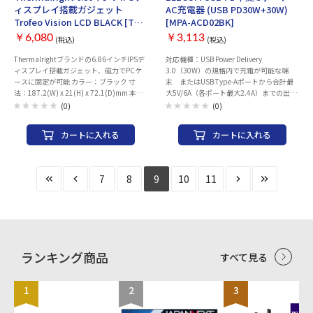
ィスプレイ搭載ガジェット
AC充電器 (USB PD30W+30W)
Trofeo Vision LCD BLACK [TH-
[MPA-ACD02BK]
TVLCD-BK]
￥6,080
￥3,113
(税込)
(税込)
Thermalrightブランドの6.86インチIPSデ
対応機種：USB Power Delivery
ィスプレイ搭載ガジェット、磁力でPCケ
3.0（30W）の規格内で充電が可能な端
ースに固定が可能 カラー：ブラック 寸
末 またはUSB Type-Aポートから合計最
法：187.2(W) x 21(H) x 72.1(D)mm 本体
大5V/6A（各ポート最大2.4A）までの出力
重量：183g ディスプレイサイズ：6.86イ
で充電可能な機器とその組み合わせ コネ
(0)
(0)
ンチ IPS 60Hz ディスプレイ解像度：1280
クター形状(電源出力側)：USB Type-
x 480 ディスプレイ側コネクタ：USB
C（USB-C）メス×1 USB Aメス×4 定格
カートに入れる
カートに入れる
Type-C 保証期間：1年間 付属品：USBヘ
入力電圧：AC100-240V 50/60Hz 定格出
ッダピン接続ケーブル、USBヘッダピン
力電力：合計60W（USB Type-C（USB-
→TYPE-A変換USBケーブル
C）：30W + USB A：合計30W） 定格出力
電圧：USB Type-C（USB-C） ：
7
8
9
10
11
5V/9V/12V/15V/20V USB A ： 5V 定格出
力電流：USB Type-C（USB-C）： 3A（5V
時）/3A（9V時）/2.5A（12V
時）/2A（15V時）/1.5A（20V時） USB
A ： 合計最大6A（1ポートあたり最大
2.4A） 外形寸法：約 幅78×厚み106×高
さ33(mm) 重量：約253g（本体のみ） カ
ランキング商品
すべて見る
ラー：ブラック 電気用品安全法：◇PSE
特定電気用品 使用可能地域：日本 保証期
間：1年間 その他：USB Power Delivery
1
2
3
3.0規格準拠品 耐トラッキングスリーブ
付きACケーブル USB Type-Aポートはお