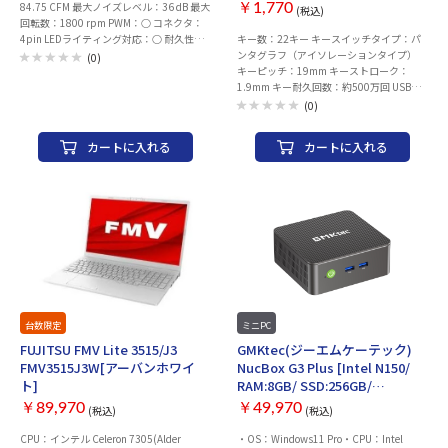
84.75 CFM 最大ノイズレベル：36 dB 最大
￥1,770
(税込)
回転数：1800 rpm PWM：○ コネクタ：
4pin LEDライティング対応：○ 耐久性：
キー数：22キー キースイッチタイプ：パ
ファン寿命：6万時間 個数：1 個 幅x高さx
ンタグラフ（アイソレーションタイプ）
(0)
厚さ：140x140x25 mm 保証期間：ご購入
キーピッチ：19mm キーストローク：
日より2年間（日本国内での使用に限定）
1.9mm キー耐久回数：約500万回 USBコ
ネクタタイプ：USB Standard-A（Type
(0)
A） ケーブル長：約 80cm（コネクタ含ま
ず） データ転送方式：USB2.0 動作温度：
カートに入れる
カートに入れる
10～45℃ 対応OS：Windows11 /
Windows10 / macOS 材質：ABS / ポリカ
ーボネート キーキャップ印字：シルク印
刷（UVコーティング） 本体サイズ：約
W90 × D132 × H9.1～18 mm 重量：約
86g（ケーブル含む） 製品内容：本体、取
扱説明書 兼 保証書 製造国：中国 保証期
間：ご購入日より6ヶ月間
台数限定
ミニPC
FUJITSU FMV Lite 3515/J3
GMKtec(ジーエムケーテック)
FMV3515J3W[アーバンホワイ
NucBox G3 Plus [Intel N150/
ト]
RAM:8GB/ SSD:256GB/
Windows11 Pro]
￥89,970
￥49,970
(税込)
(税込)
CPU：インテル Celeron 7305(Alder
・OS：Windows11 Pro・CPU：Intel