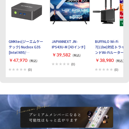
まかせ充電対応 滑り止め付き
GMKtec(ジーエムケー
JAPANNEXT JN-
BUFFALO Wi-Fi
テック) Nucbox G3S
IPS43U-M [43インチ]
7(11be)対応トライバ
[Intel N95/
ンドWi-Fiルーター
￥39,582
(税込)
RAM:16GB/
AirStation
￥47,970
￥38,980
(税込)
(税込)
SSD:512GB/ Windows
WXR9300BE6P [ブラ
(0)
11 Pro]
ック]
(0)
(0)