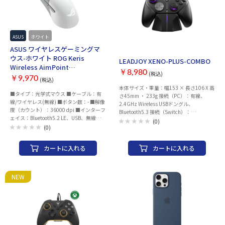
ASUS
ホワイト
ASUS ワイヤレスゲーミングマ
ウス-ホワイト ROG Keris
LEADJOY XENO-PLUS-COMBO
Wireless AimPoint
￥8,980
(税込)
[ROG/KERIS/WL/AIMPOINT/WHT]
￥9,970
(税込)
本体サイズ・重量：幅153 × 長さ106 X 高
■タイプ：光学式マウス ■ケーブル：有
さ45mm ・ 233g 接続（PC）：有線、
線/ワイヤレス(無線) ■ボタン数：- ■解像
2.4GHz Wireless USBドングル、
度（カウント）：36000 dpi ■インターフ
Bluetooth5.3 接続（Switch）：
ェイス：Bluetooth5.2 LE、USB、無線
Bluetooth5.3 ポーリングレート：
(0)
2.4GHz ■使用電池：専用充電池 ■その他
(0)
1000Hz（2.4GHz Wireless・有線）
機能：カウント切り替え可能、着脱式レシ
Bluetooth 125Hz ※Bluetooth接続時はポ
ーバ ■静音：- ■ゲーミングマウス：○ ■
ーリングレートは125Hzになります。 ケ
カートに入れる
カートに入れる
エルゴノミクス：○ ■マルチペアリン
ーブル長：1.5m（USB TYPE-C ケーブル）
グ：○ ■重さ：75g ■幅x高さx奥行：
内蔵バッテリー：3.7V リチウムポリマー
62x39x118 mm ■ケーブル長さ：2 m ■
バッテリー 電池容量 1000mAh バッテリー
カラー：ホワイト
持続時間：約30時間 充電時間：約3時間
NEW
機能：加速度センサー／6軸ジャイロセン
サー / 振動機能（グリップ） 対応プラット
フォーム：Windows PC(10以降） /
Switch / iOS（15.6以上） / Android(6.0以
上） ※Switch2の完全対応は未定です。 対
応モード：XBOXモード / DS4モード /