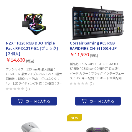
Express 4.0 x 4 スロット× 1 (形状はX16
代) iPad Pro (12.9-inch 第3世代), iPad Pro
スロット) ・PCI-Express 4.0 x 1 スロット
(11-inch), iPad Pro (12.9-inch 第2世代),
× 1 ストレージ ・M.2× 2 ・SATA× 4 ネ
iPad Pro (10.5-inch), iPad Pro (12.9-inch),
ットワーク 有線LAN：2.5 ギガビット LAN
iPad Pro (9.7-inch) ・Android機種はアプ
ワイヤレス：非搭載 Bluetooth：非搭載
リ非対応 ・色がある場合、モニターの発
USBインターフェース リア ・USB Type-C
色の具合によって実際のものと色が異なる
ポート ×1 ・USB3.0 Aポート ×3 ・
場合があります。 Piconizer4各色・各容量
USB2.0 Aポート ×2 フロント(内部コネク
はこちら
タ) ・USB Type-C コネクタ ×1 ・USB3.0
NZXT F120 RGB DUO Triple
Corsair Gaming K65 RGB
ヘッダー ×1 ・USB2.0 ヘッダー ×2 映像
Pack RF-D12TF-B1 [ブラック]
RAPIDFIRE CH-9110014-JP
出力(CPUグラフィック内蔵の場合) ・
[３個入]
DisplayPort ×1 ・HDMI ×1 オーディオ：
￥11,970
(税込)
Realtek ALC897 7.1 チャンネル HD オーデ
￥14,630
(税込)
製品名：K65 RAPIDFIRE CHERRY MX
ィオコーデック LED：Polychrome RGB 付
SPEED RGB Silver COMPACT 日本語キー
属品 ・ユーザーマニュアル/クイックスタ
ファンサイズ：120 mm角 最大風量：
ボード カラー：ブラック インターフェー
ートガイド ・SATAケーブル ×2 ・WIFIア
48.58 CFM 最大ノイズレベル：29 dB 最大
ス：USB キー配列：91キー 日本語配列 キ
ンテナ ×なし メーカー名：ASRock(アス
回転数：1800 rpm PWM：○ コネクタ：
ースイッチ：CHERRY MX SPEED RGB
ロック) ※CPUによって拡張スロット動作
4pin LEDライティング対応：○ 個数：3
(0)
Silver キー押下圧：45g バックライト：全
モード/メモリ仕様など異なる場合がござ
個 幅x高さx厚さ：120x120x25 mm
(0)
キー（1,680万色） レポートレート：
います。詳細につきましてはメーカーサポ
1,000/500/250/125 Hz オンボードメモリ
ートページをご確認ください。 ※CPUの
カートに入れる
カートに入れる
ー：あり 同時押し対応キー数：Nキーロー
世代など、組み合わせによっては
ルオーバー対応（アンチゴースト機能）
BIOS/UEFIアップデートが必要になる場合
本体サイズ：355×165×38 mm 重量：約
がございます。
0.86kg 保証期間：2年 付属品：クイック
NEW
スタートガイド、FPS/MOBA用キーキャッ
プ、キーキャップ引き抜き工具、パームレ
スト