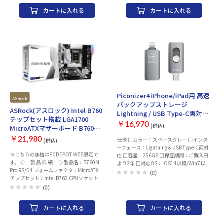
源オフ：○ 複合機(多機能プリンタ)：○
カートに入れる
カートに入れる
スキャナ解像度：1200dpi×2400dpi(主
走査×副走査) 最大用紙サイズ：A4 給紙ト
レイ：背面 最大給紙枚数（普通紙）：100
枚 最大給紙枚数（ハガキ）：30 枚 スマホ
対応：○ スマートスピーカー対応：○
AirPrint対応：○ Wi-Fi Direct対応：○ ク
ラウドプリント：Epson Connect 機能：コ
ピー スキャナ 接続インターフェイス：
USB2.0 無線LAN(Wi-Fi) その他機能：ダイ
レクト印刷 ネットワーク印刷 フチなし印
刷 大容量インクタンク：○ 無線LAN規
Piconizer4 iPhone/iPad用 高速
格：IEEE802.11b/g/n 無線LAN周波数：
ASRock
バックアップストレージ
2.4GHz 幅x高さx奥行き：390x166x331
ASRock(アスロック) Intel B760
Lightning / USB Type-C両対応
mm 重さ：5.6 kg エコマーク：○ カラ
チップセット搭載 LGA1700
256GB スペースグレー [MKP4-
ー：ホワイト系 付属品：セットアップ用
￥16,970
(税込)
MicroATXマザーボード B760M
SG-256G]
インクカートリッジ（フォトブラック、シ
Pro RS/D4
アン、マゼンタ、イエロー）、ソフトウェ
￥21,980
仕様 □カラー：スペースグレー □インタ
(税込)
アディスク（ユーザーズガイド、ドライバ
ーフェース：Lightning & USB Type-C両対
※こちらの価格はPCDEPOT WEB限定で
ー等）、スタートガイド他（紙）、電源コ
応 □容量：256GB □保証期間：ご購入日
す。 ◇ 製 品 詳 細 ◇ 製品名：B760M
ード、保証書 保証期間：1年
より2年 □対応OS：iOS14以降/Win7以降
Pro RS/D4 フォームファクタ：MicroATX
対応機種 iPhone15 シリーズ, iPhone14 シ
(0)
チップセット：Intel B760 CPUソケット：
リーズ, iPhone13 シリーズ, iPhone12 シリ
LGA1700 メモリ ・規格：DDR4 DIMM(最
ーズ, iPhone SE2, iPhone 11 シリーズ,
(0)
大 5333+(OC) 対応) ・スロット数：4 ・最
iPhone Xシリーズ, iPhone8 シリーズ,
大容量：128GB 拡張スロット ・PCI-
iPhone7 シリーズ iPad (第6世代), iPad (第
カートに入れる
カートに入れる
Express 5.0 x 16 スロット× なし ・PCI-
5世代) iPad Air (第3世代), iPad Air (第2世
Express 4.0 x 16 スロット× 1 ・PCI-
代), iPad mini (第5世代), iPad mini (第4世