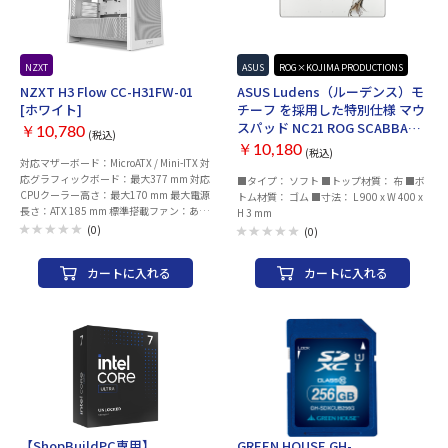
NZXT
ASUS
ROG×KOJIMA PRODUCTIONS
NZXT H3 Flow CC-H31FW-01
ASUS Ludens（ルーデンス）モ
[ホワイト]
チーフ を採用した特別仕様 マウ
スパッド NC21 ROG SCABBARD
￥10,780
(税込)
II-KJP
￥10,180
(税込)
対応マザーボード：MicroATX / Mini-ITX 対
応グラフィックボード：最大377 mm 対応
■タイプ： ソフト ■トップ材質： 布 ■ボ
CPUクーラー高さ：最大170 mm 最大電源
トム材質： ゴム ■寸法： L 900 x W 400 x
長さ：ATX 185 mm 標準搭載ファン：あり
H 3 mm
本体サイズ（幅x高さx奥行）：
(0)
(0)
225x400x389 mm 本体重量：約4.8 kg
カートに入れる
カートに入れる
【ShopBuildPC専用】
GREEN HOUSE GH-