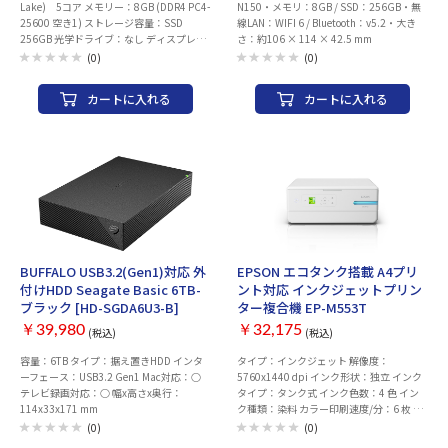
Lake) 5コア メモリー：8GB (DDR4 PC4-
N150・メモリ：8GB / SSD：256GB・無
25600 空き1) ストレージ容量：SSD
線LAN：WIFI 6 / Bluetooth：v5.2・大き
256GB 光学ドライブ：なし ディスプレイ
さ：約106 × 114 × 42.5 mm
サイズ：15.6 型(インチ) ディスプレイ解
(0)
(0)
像度：フルHD (1920x1080) 有線LAN：〇
(10/100/1000Mbps) 無線LAN：Wi-Fi 6対
カートに入れる
カートに入れる
応 (IEEE802.11ax/ac/a/b/g/n準拠)
Bluetooth：5.3 対応 WEBカメラ：〇（有
効画素数約92万画素） USBポート：
USB3.2 Gen1 Type-Ax2/Type-Cx1、
USB3.2 Gen2 Type-Cx1 映像出力端子：
HDMI(外部出力)x1 本体サイズ：
360x19.9x243 mm 質量：約1.7 kg OS：
Windows 11 Home 64bit Office：
Microsoft Office Home and Business 2024
BUFFALO USB3.2(Gen1)対応 外
EPSON エコタンク搭載 A4プリ
付けHDD Seagate Basic 6TB-
ント対応 インクジェットプリン
ブラック [HD-SGDA6U3-B]
ター複合機 EP-M553T
￥39,980
￥32,175
(税込)
(税込)
容量：6TB タイプ：据え置きHDD インタ
タイプ：インクジェット 解像度：
ーフェース：USB3.2 Gen1 Mac対応：○
5760x1440 dpi インク形状：独立 インク
テレビ録画対応：○ 幅x高さx奥行：
タイプ：タンク式 インク色数：4 色 イン
114x33x171 mm
ク種類：染料 カラー印刷速度/分：6 枚 モ
ノクロ印刷速度/分：6 枚 液晶モニタ：○
(0)
(0)
消費電力：12 W 自動電源オン：○ 自動電