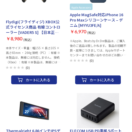
Switchモード ※DSモードは搭載します
Apple Accessory
Apple
お取り寄せ
が、PSシリーズでは本製品は動作しませ
ん。 保証期間：1年間 内容物：本体 / 充電
Apple MagSafe対応iPhone 16
ドック / USBドングル / 1.5m USB TYPE-C
Pro Maxシリコーンケース – デ
Flydigi(フライディジ) XBOX公
ケーブル / D-Pad キャップ / マニュアル /
ニム [MYYU3FE/A]
式ライセンス商品 有線コントロ
サポートカード
ーラー [VADER5 S] 【日本正規
￥6,970
(税込)
代理店品】
￥8,980
(税込)
※Apple、Beats by Dr.Dre製品は、ご購入
後のご返品は致しかねます。 製品の初期不
本体サイズ・重量：幅155 × 長さ105 ×
良・故障につきましては、Appleサポート
高さ65mm ・ 264g 接続（PC）：有線 ※
センターまでお問い合わせのほどお願いい
本製品は、無線には対応しません。 接続
たします。 製品には保証書が付属致しませ
(0)
（Xbox）：有線 ※本製品は、無線には対
ん。保証の際には、納品書（購入証明書）
応しません。 ポーリングレート：
(0)
が必要となりますので、大切に保管くださ
500Hz（PC有線） ケーブル長：3m（USB
い。 AppleCareサービス＆サポートライ
TYPE-C 充電用ケーブル） 機能：振動機能
ン 電話番号：0120-27753-5 同梱物
カートに入れる
カートに入れる
（トリガー・グリップ）/ 3.5mmイヤホン
MagSafe対応iPhone 16 Pro Maxシリコー
ジャック ※連射でマクロ機能はありませ
ンケース 互換性 iPhoneのモデル iPhone
ん。 対応プラットフォーム： Windows PC
16 Pro Max
(10以上) / Xbox Series X/S / Xbox ONE 対
応モード：X-INPUTモード のみ ※本製品
は、D-INPUTモードは対応しません。 内容
物：USB TYPE-C ケーブル / マニュアル /
XBOX GAME PASS Ultimate 1ヶ月体験ク
ーポン 保証期間：ご購入日より1年間
Thermalright 6.86インチIPSデ
ELECOM USB PD準拠 5ポート