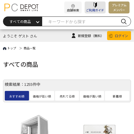
プレミアム
メンバー
店舗検索
ご利用ガイド
ようこそ ゲスト さん
新規登録
（無料）
ログイン
トップ
商品一覧
すべての商品
検索結果：1255件中
おすすめ順
価格が低い順
売れてる順
価格が高い順
新着順