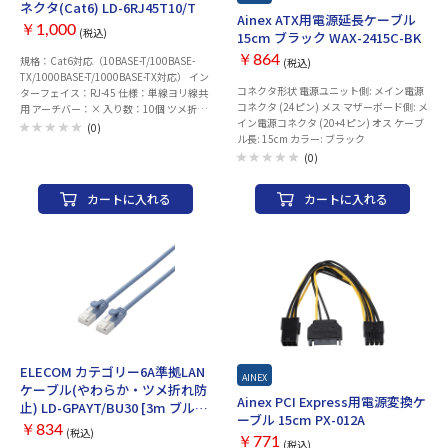
ネクタ(Cat6) LD-6RJ45T10/T
Ainex ATX用電源延長ケーブル
￥1,000
(税込)
15cm ブラック WAX-2415C-BK
￥864
規格：Cat6対応（10BASE-T/100BASE-
(税込)
TX/1000BASE-T/1000BASE-TX対応） イン
コネクタ形状 電源ユニット側: メイン電源
ターフェイス：RJ-45 仕様：単線ヨリ線共
コネクタ (24ピン) メス マザーボード側: メ
用 アーチバー：× 入り数：10個 ツメ折れ
イン電源コネクタ (20+4ピン) オス ケーブ
防止タイプ
(0)
ル長: 15cm カラー: ブラック
(0)
カートに入れる
カートに入れる
ELECOM カテゴリー6A準拠LAN
AINEX
ケーブル(やわらか・ツメ折れ防
Ainex PCI Express用電源変換ケ
止) LD-GPAYT/BU30 [3m ブル
ーブル 15cm PX-012A
ー]
￥834
(税込)
￥771
(税込)