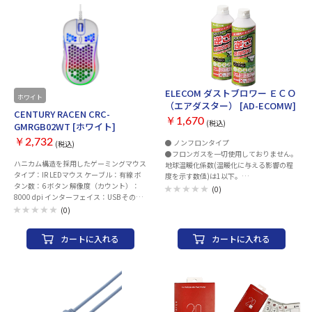
材質 PVC レングスマーク付 × 導体構成 ヨ
A（オス）ケーブル、簡易マニュアル スイ
リ線(24AWG) コネクター有無 両端コネク
ッチ：タッチパネル式（マイク消音、マイ
ター付 モールド加工コネクター ○ スリム
クボリューム、スピーカーボリューム）
コネクター ○ 爪折れ防止カバー付きコネ
マイク：全方向性 スピーカー：ハウリン
クター ○ ケーブル巻き取り機能 × パッケ
グキャンセル機能搭載 スイッチ：タッチ
ージ形態 ポリ袋(環境配慮タイプ) 爪の折
パネル式 保証期間：ご購入日より6か月間
れないコネクター ○ PoE PoE++対応
（日本国内での使用に限定）
ELECOM ダストブロワー ＥＣＯ
ホワイト
（エアダスター） [AD-ECOMW]
CENTURY RACEN CRC-
￥1,670
(税込)
GMRGB02WT [ホワイト]
￥2,732
● ノンフロンタイプ
(税込)
●フロンガスを一切使用しておりません。
ハニカム構造を採用したゲーミングマウス
地球温暖化係数(温暖化に与える影響の程
タイプ：IR LEDマウス ケーブル：有線 ボ
度を示す数値)は1以下。
タン数：6 ボタン 解像度（カウント）：
● オゾン層を破壊する物質及びハイドロ
(0)
8000 dpi インターフェイス：USB その他
フルオロカーボン(いわゆる代替フロン)を
機能：カウント切り替え可能 ゲーミング
使用しておりません。
(0)
マウス：○ エルゴノミクス：○ 重さ：80
● グリーン購入法適合商品です。 ※2008
g 幅x高さx奥行：66x40x127 mm ケーブル
年4月時点の「環境物品等の調達の推進に
カートに入れる
カートに入れる
長さ：1.8 m カラー：ホワイト 保証期間：
関する基本方針」の特定調達品目「文具
6ヶ月
類・ダストブロワー」の判断基準に適合し
ます。
● 逆さ使用OK! どんな角度で使用しても冷
却液が噴出しない安心仕様。
●※冷却液は、プラスチック製品の変質や
機器の破損の原因とな