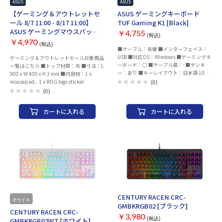
ASUS
ASUS
【ゲーミング＆アウトレットセ
ASUS ゲーミングキーボード
ール 8/7 11:00 - 8/17 11:00】
TUF Gaming K1 [Black]
ASUS ゲーミングマウスパッド
￥4,755
(税込)
[ROG/HONE/ACE/XXL]
￥4,970
(税込)
■ケーブル：有線 ■インターフェイス：
USB ■対応OS：Windows ■ゲーミングキ
ゲーミング＆アウトレットセール対象商品
ーボード：○ ■ケーブル長：- ■テンキ
一覧はこちら ■トップ材質：布 ■寸法：L
ー：あり ■キーレイアウト：日本語 100%
900 x W 400 x H 3 mm ■内容物：1 x
■キースイッチ：メンブレン ■軸の種
mousepad、1 x ROG logo sticker
(0)
類：- ■キー刻印：アルファベットのみ刻
(0)
印 ■ラピッドトリガー：- ■ロープロファ
イル：○ ■ロールオーバー：19キーロー
カートに入れる
カートに入れる
ルオーバー ■アンチゴースト機能：- ■ア
イソレーション設計：- ■マルチペアリン
グ：- ■角度調整機能：○ ■ホットキー：
○ ■防水：- ■静音：- ■スタンド装備(デ
バイス用)：- ■デバイス切り替え：- ■電
源ON/OFFスイッチ：- ■タッチパッド搭
載：- ■バックライト搭載：○ ■RGBバッ
クライト：○ ■トラックボール搭載：-
■Mac用キー配列：- ■マウス付：- ■ホッ
トスワップ：- ■サイズ：451x36x155
mm ■重量：810 g ■カラー：ブラック
CENTURY RACEN CRC-
ホワイト
GMBKRGB02 [ブラック]
CENTURY RACEN CRC-
￥3,980
(税込)
GMBKRGB02WT [ホワイト]