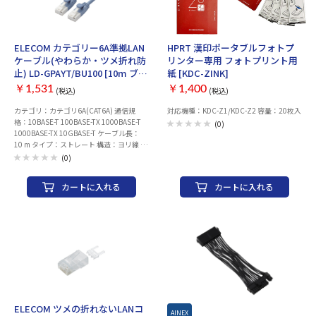
ELECOM カテゴリー6A準拠LAN
HPRT 漢印ポータブルフォトプ
ケーブル(やわらか・ツメ折れ防
リンター専用 フォトプリント用
止) LD-GPAYT/BU100 [10m ブル
紙 [KDC-ZINK]
ー]
￥1,531
￥1,400
(税込)
(税込)
カテゴリ：カテゴリ6A(CAT6A) 通信規
対応機種：KDC-Z1/KDC-Z2 容量：20枚入
格：10BASE-T 100BASE-TX 1000BASE-T
(0)
1000BASE-TX 10GBASE-T ケーブル長：
10 m タイプ：ストレート 構造：ヨリ線 コ
ネクタ保護機能：○
(0)
カートに入れる
カートに入れる
ELECOM ツメの折れないLANコ
AINEX