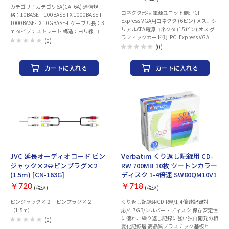
カテゴリ：カテゴリ6A(CAT6A) 通信規
コネクタ形状 電源ユニット側: PCI
格：10BASE-T 100BASE-TX 1000BASE-T
Express VGA用コネクタ (6ピン) メス、シ
1000BASE-TX 10GBASE-T ケーブル長：3
リアルATA電源コネクタ (15ピン) オス グ
m タイプ：ストレート 構造：ヨリ線 コネ
ラフィックカード側: PCI Express VGA用
クタ保護機能：○
(0)
コネクタ (8ピン) オス ケーブル長: 15cm
(0)
カートに入れる
カートに入れる
JVC 延長オーディオコード ピン
Verbatim くり返し記録用 CD-
ジャック×2⇔ピンプラグ×2
RW 700MB 10枚 ツートンカラー
(1.5m) [CN-163G]
ディスク 1-4倍速 SW80QM10V1
￥720
￥718
(税込)
(税込)
ピンジャック×２－ピンプラグ×２
くり返し記録用CD-RW/1-4倍速記録対
（1.5m）
応/4.7GB/シルバー・ディスク 保存安定性
に優れ、繰り返し記録に強い独自開発の相
(0)
変化記録層 高品質プラスチック基板と高