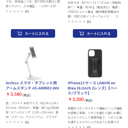
です。 併売品につき、売り切れの際はご容
本体寸法：約 76 × 52 × 15 mm（突起物
赦ください。 入力電圧： ・110V～130V
除く） 重量：約 40 g（電池含む） 電源：
50/60Hz ・220V～240V 50/60Hz 出力電
(0)
CR2032 コイン電池（動作確認用電池付
圧：100V±10％ 50/60Hz 定格容量：
属） 対応 USB インターフェイス： USB-
00VA（W） 電源コード：0.8m（Aタイプ
A × 1、Type-C × 1 Type-C × 1、
(0)
プラグ） 安全機能：熱検出動作停止機能
Micro-B × 1 表示方式：LED インジケータ
本体サイズ：W94×D136×H27mm 本体
ー 内容物：本体 保証期間：6ヵ月 生産
カートに入れる
カートに入れる
重量：720g
国：日本
Archiss スマホ・タブレット用
iPhone13 ケース LANVIN en
アームスタンド AS-AMBM2-WH
Bleu (6.1inch 2レンズ)【ハー
ド/ブラック】
￥3,580
(税込)
LBSRBLKWPIP2161
￥3,300
(税込)
色：ホワイト 本体サイズ：約154 x 154 x
413 mm（WxDxH ） 重量：約1 kg 対応目
背面のリボンがスタンド機能とリング機能
安：4.7〜13インチ（128〜224 mm） 素
を同時に実現。リボンを畳むと縦にも横に
材：スチール、アルミニウム、プラスチッ
もスタンドとして使用可能で、リボンに指
ク 製品内容：スタンド本体 製造国：中国
を通すとスマホリングのように利用できる
(0)
保証期間：ご購入日より6ヶ月間
優れものです。
(0)