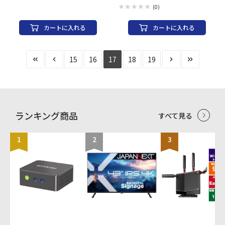
度な成形技術がエラー発生率を抑制対応
(0)
色別に管理できてタイトル書き込みも
OK 5色カラーミックス
カートに入れる
カートに入れる
15
16
17
18
19
ランキング商品
すべて見る
1
2
3