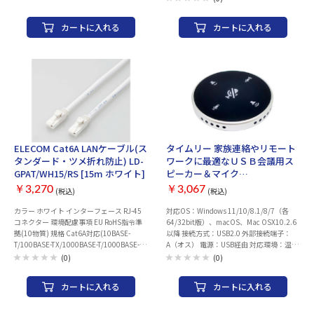
カートに入れる
カートに入れる
ELECOM Cat6A LANケーブル(ス
タイムリー 家族連絡やリモート
タンダード・ツメ折れ防止) LD-
ワークに最適なＵＳＢ会議用ス
GPAT/WH15/RS [15m ホワイト]
ピーカー＆マイク
[SPEAKERPHONE8]
￥3,270
￥3,067
(税込)
(税込)
カラー ホワイト インターフェース RJ-45
対応OS：Windows 11/10/8.1/8/7（各
コネクター 環境配慮事項 EU RoHS指令準
64/32bit版）、macOS、Mac OSX10.2.6
拠(10物質) 規格 Cat6A対応(10BASE-
以降 接続方式：USB2.0 外部接続端子：
T/100BASE-TX/1000BASE-T/1000BASE-
A（オス） 電源：USB経由 対応環境：温度
TX/10GBASE-T対応) 伝送速度 10Gbps 伝
5～35℃、湿度20～80％（結露なきこ
(0)
(0)
送帯域 500MHz ケーブル長 約15m ※コ
と） 水平で安定した位置に設置してくだ
ネクター含まず ケーブル太さ 約6.5mm 芯
さい。 サイズ(W/D/H)：直径8cm×厚み
カートに入れる
カートに入れる
数 8芯 結線方式 ストレート結線 ヨリ対芯
1.1cm ケーブル長：約 200cm 重量：約
線(ツイストペアケーブル) ○ シールド 無
61g（本体のみ） 材質：樹脂、アルミニウ
し(UTP仕様) 十字介材 ○ 外部シース(被膜)
ム 内容物：USB2.0 Type-C（オス） -