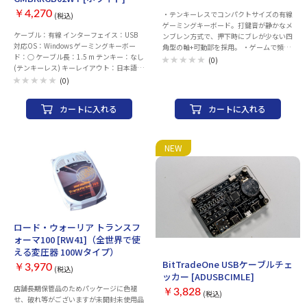
￥4,270
・テンキーレスでコンパクトサイズの有線
(税込)
ゲーミングキーボード。打鍵音が静かなメ
ケーブル：有線 インターフェイス：USB
ンブレン方式で、押下時にブレが少ない四
対応OS：Windows ゲーミングキーボー
角型の軸+可動部を採用。 ・ゲームで頻繁
ド：○ ケーブル長：1.5 m テンキー：なし
に使用する26キーの同時押しに対応。キ
(0)
(テンキーレス) キーレイアウト：日本語
ーの視認性を向上させるRGB-LEDは9種類
91 キースイッチ：メンブレン キーピッ
の発光モードを搭載し、スピードや発光色
(0)
チ：19 mm キーストローク：4mm キー刻
などを自由に設定可能。 ・3段階（0/3/5
印：アルファベットのみ刻印 ロールオー
度）でキーボードの傾斜を調整できるチル
カートに入れる
カートに入れる
バー：26キー同時押し対応 角度調整機
トスタンド搭載。 ケーブル：有線 インタ
能：○ 静音：○ バックライト搭載：○
ーフェイス：USB 対応OS：Windows ゲー
RGBバックライト：○ サイズ：
ミングキーボード：○ ケーブル長：1.5 m
365x25x145 mm 重量：500 g 保証期間：
テンキー：なし(テンキーレス) キーレイア
NEW
6か月
ウト：日本語91 キースイッチ：メンブレ
ン キーピッチ：19 mm キーストローク：
4mm キー刻印：アルファベットのみ刻印
ロールオーバー：26キー同時押し対応 角
度調整機能：○ 静音：○ バックライト搭
載：○ RGBバックライト：○ サイズ：
365x25x145 mm 重量：500 g 保証期間：
ロード・ウォーリア トランスフ
6か月
ォーマ100 [RW41]（全世界で使
える変圧器 100Wタイプ）
BitTradeOne USBケーブルチェ
￥3,970
(税込)
ッカー [ADUSBCIMLE]
店舗長期保管品のためパッケージに色褪
￥3,828
(税込)
せ、破れ等がございますが未開封未使用品