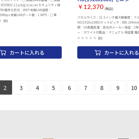
EEE802.11a/b/g/n/ac/ax セキュリティ規
￥12,370
(税込)
WPA 暗号化形式：WEP 有線LAN速度：
000Mbps 有線LANポート数：1 WPS：○ 重
パネルサイズ：21.5インチ最大解像度：フ
(0)
HD(1920x1080)ドットピッチ：約0.249
類：VA表面処理：非光沢メーカー保証：2
ー：ホワイト付属品：マニュアル 保証書 電
HDMIケーブル
(0)
カートに入れる
カートに入れる
2
3
4
5
6
7
8
9
10