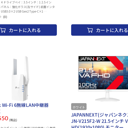
4 ドライブベイ：3.5インチ：1 2.5イン
ドパネル：強化ガラス(左サイド) 前面インタ
B3.0×2 USB Gen2 Type-C×1
ic×1 対応グラフィックボード：
(0)
13mm(フロントファン非搭載時) 対応CPUク
mm 対応電源ユニット：最長150mm 搭載
カートに入れる
カートに入れる
上面・上部(トップ)：
/140mm×2 前面(フロント)：120mm×2 背
×1 重量：5.3 kg 幅x高さx奥
行：225x312.5x438 mm 容積：30.7 L カラー：ホワイト
nk Wi-Fi 6無線LAN中継器
ホワイト
X
JAPANNEXT(ジャパンネク
550
JN-V215F2-W 21.5インチ 
(税込)
HD(1920x1080) モニター
クセスポイント：○ 無線LAN中継機：○ 無線