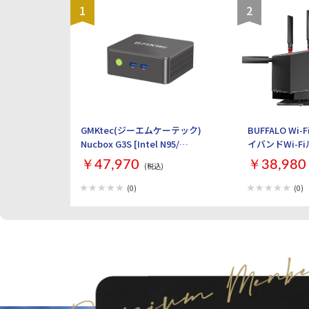
1
2
GMKtec(ジーエムケーテック)
BUFFALO Wi-
Nucbox G3S [Intel N95/
イバンドWi-F
RAM:16GB/ SSD:512GB/
AirStation W
￥47,970
￥38,980
(税込)
Windows 11 Pro]
ック]
(0)
(0)