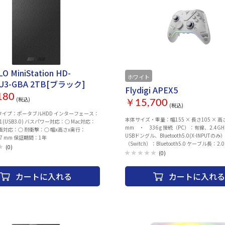
O MiniStation HD-
ホワイト
0U3-GBA 2TB[ブラック]
Flydigi APEX5
180
(税込)
￥15,700
(税込)
 タイプ：ポータブルHDD インターフェース：
本体サイズ・重量：幅155 × 長さ105 × 高
en1(USB3.0) バスパワー対応：○ Mac対応：
mm ・ 336 g 接続（PC）：有線、2.4GHz W
画対応：○ 耐衝撃：○ 幅x高さx奥行：
USBドングル、Bluetooth5.0(X-INPUTのみ
117 mm 保証期間：1年
（Switch）：Bluetooth5.0 ケーブル長：2.
(0)
TYPE-C 充電用ケーブル） ポーリングレート
(0)
1000Hz（無線・有線） 内臓バッテリー：
ンバッテリー 電池容量 1500 mAh バッテリ
カートに入れる
カートに入れる
充電時間：約15時間 / 3 – 4時間 機能：加速
6軸ジャイロセンサー / 振動機能（トリガ
対応プラットフォーム：Nintendo Switch / Windows PC
(10以上) / Android (10以上) / iOS (13.4以上
の対応は未定です。 対応モード：X-INPUT
本製品は、D-INPUTモードは対応しません
体 / USBドングル / USB TYPE-C ケーブル 2