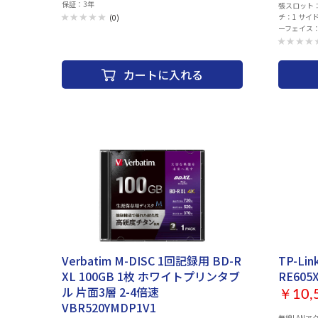
保証：3年
張スロット：
チ：1 サイ
(0)
ーフェイス：US
Audio/M
388mm/4
ーラー：174
カートに入れる
可能ファン 
120mm×3
面・後部(リア)：120mm
Verbatim M-DISC 1回記録用 BD-R
TP-Li
XL 100GB 1枚 ホワイトプリンタブ
RE605
ル 片面3層 2-4倍速
￥10,
VBR520YMDP1V1
無線LANア