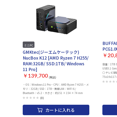
BUFFAL
ミニPC
PCG1.
GMKtec(ジーエムケーテック)
￥20,
NucBox K12 [AMD Ryzen 7 H255/
RAM:32GB/ SSD:1TB/ Windows
容量：1TB
11 Pro]
USB3.1 G
○ テレビ録
￥139,700
75x14x11
(税込)
・OS：Windows 11 Pro・CPU：AMD Ryzen 7 H255・メ
モリ：32GB / SSD：1TB・無線LAN：WIFI 6 /
Bluetooth：v5.2・大きさ：約151 × 154 × 74 mm
(0)
カートに入れる