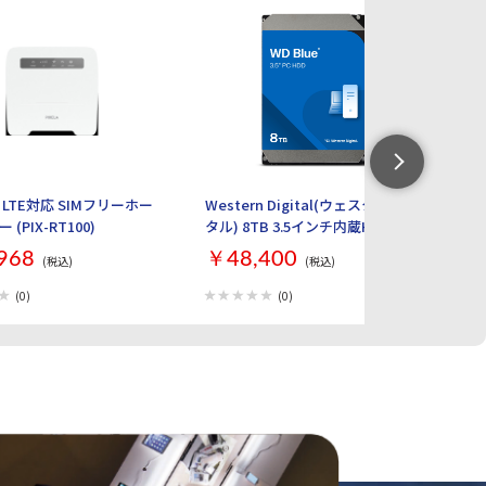
H120 mm ＜重量＞ キーボード本体：286g スタンド
5
6
カバー：172g 製品内容：本体、USBケーブル（Aタイプ
オス- Cタイプオス）、専用スタンドカバー、 取扱説明書
兼 保証書 保証期間：1年
LTE対応 SIMフリーホー
Western Digital(ウェスタンデジ
【
(PIX-RT100)
タル) 8TB 3.5インチ内蔵HDD WD
ル 
Blue WD80EAAZ
ト
968
￥48,400
￥
(税込)
(税込)
Ma
L
(0)
(0)
M