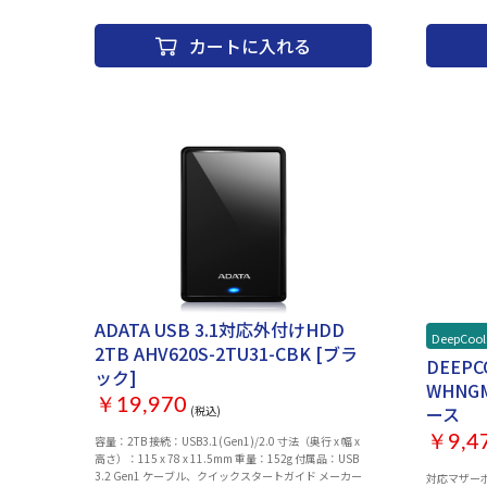
4712927861546 メーカー：addlink
カートに入れる
ADATA USB 3.1対応外付けHDD
DeepCool
2TB AHV620S-2TU31-CBK [ブラ
DEEPC
ック]
WHNGM
￥19,970
ース
(税込)
￥9,4
容量：2TB 接続：USB3.1(Gen1)/2.0 寸法（奥行 x 幅 x
高さ）：115 x 78 x 11.5mm 重量：152g 付属品：USB
3.2 Gen1 ケーブル、クイックスタートガイド メーカー
対応マザーボード