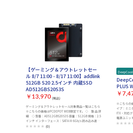
【ゲーミング＆アウトレットセー
DeepCool
ル 8/7 11:00 - 8/17 11:00】addlink
DeepC
512GB S20 2.5インチ 内蔵SSD
PLUS
AD512GBS20S3S
￥7,4
￥13,970
(税込)
※こちらの価格は
ゲーミング＆アウトレットセール対象商品一覧はこちら
イプ：ミニタワ
※こちらの価格はPCDEPOT WEB限定です。 ◇ 製 品 詳
ITX・対応
細 ◇ 型番：AD512GBS20S3S 容量：512GB 規格：2.5
電源ユニット
インチ インターフェース：SATA III 6Gb/s 読み込み速
さ：最大16
度： 最大 500 MB/s 書き込み速度： 最大 450 MB/s ヒー
(0)
375 × 195
トシンク：- シリーズ：S20 JANコード：