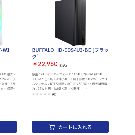
F-W1
BUFFALO HD-EDS4U3-BE [ブラッ
ク]
￥22,980
(税込)
CFM 最大ノ
容量：4TB インターフェース：USB 3.2(Gen1)/USB
m PWM：○
3.1(Gen1)/3.0/2.0 端子数：1 端子形状：Micro-B ファイ
 耐久性：6万
ルシステム：NTFS 電源：AC100V 50/60Hz 最大消費電
6 mm 保証期
力：18W 外形寸法(幅×高さ×奥行)：
に限定）
114×33×171mm※本体のみ(突起部除く) 質量：約
(0)
900g 動作保証環境 結露なきこと：温度5～35℃、湿度
20～80% 保証期間：1年間 主な付属品：USB 3.2(Gen1)
ケーブル(1m)、ACアダプター、取扱説明書(保証書)※保
証書は取扱説明書に記載 グリーン購入法(2011年4月改
定)：対応エネルギー消費効率(2011年4月改定)：B区分
0.0012
カートに入れる