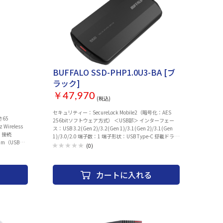
BUFFALO SSD-PHP1.0U3-BA [ブ
ラック]
￥47,970
(税込)
セキュリティー：SecureLock Mobile2（暗号化：AES
さ65
256bitソフトウェア方式） ＜USB部＞ インターフェー
ireless
ス：USB 3.2(Gen 2)/3.2(Gen 1)/3.1(Gen 2)/3.1(Gen
） 接続
1)/3.0/2.0 端子数：1 端子形状：USB Type-C 搭載ドライ
0 m（USB
ブ：1.0TB 電源：USBバスパワー 本体寸法（幅×高さ×
(0)
：
奥行）：57×12.2×106.5mm ※突起物含まず 本体質
リチウムイオ
量：約79g 動作保証環境： 温度5〜35℃ 湿度10〜
ー持続時間 /
85％ 主な付属品：USBケーブル（C to C, 30cm）、USB
カートに入れる
度センサー /
変換アダプター（C to A）、取扱説明書（保証書） ※ユ
ー・グリップ）
ーティリティーはダウンロードにて配付 Windows：
DiskFormatter2、SecureLock Mobile2、データ消去ユー
) ※Swtich2
ティリティ、みまもり合図、CopyBooster Mac：
モードのみ ※
DiskFormatter for Mac、みまもり合図 ※保証書は取扱説
。 内容物：本
明書に記載 保証期間：1年
m / カスタム