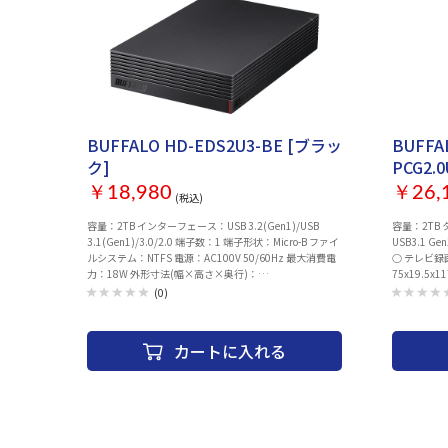
BUFFALO HD-EDS2U3-BE [ブラッ
BUFFAL
ク]
PCG2.
￥18,980
￥26,
(税込)
容量：2TB インターフェース：USB 3.2(Gen1)/USB
容量：2TB
3.1(Gen1)/3.0/2.0 端子数：1 端子形状：Micro-B ファイ
USB3.1 G
ルシステム：NTFS 電源：AC100V 50/60Hz 最大消費電
○ テレビ録
力：18W 外形寸法(幅×高さ×奥行)：
75x19.5x
114×33×171mm※本体のみ(突起部除く) 質量：約
(0)
900g 動作保証環境 結露なきこと：温度5～35℃、湿度
20～80% 保証期間：1年間 主な付属品：USB 3.2(Gen1)
ケーブル(1m)、ACアダプター、取扱説明書(保証書)※保
カートに入れる
証書は取扱説明書に記載 グリーン購入法(2011年4月改
定)：対応 エネルギー消費効率(2011年4月改定)：B区分
0.0026