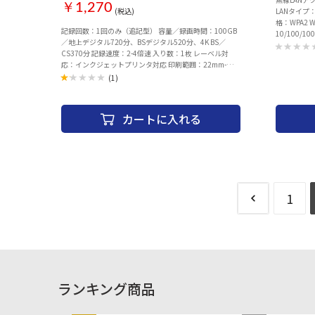
￥1,270
(税込)
LANタイプ：I
格：WPA2 
記録回数：1回のみ（追記型） 容量／録画時間：100GB
10/100/1
／地上デジタル720分、BSデジタル520分、4K BS／
量：260 g
CS370分 記録速度：2-4倍速 入り数：1枚 レーベル対
応：インクジェットプリンタ対応 印刷範囲：22mm-
118mm レーベル仕様：ホワイト ブランド仕様表記（レ
(1)
ーベル面）：ブランド仕様表記あり インデックスカー
ド：あり ケース（仕様）：10mmプラケース ケース
（色）：透明（trayのみ黒）
カートに入れる
1
ランキング商品