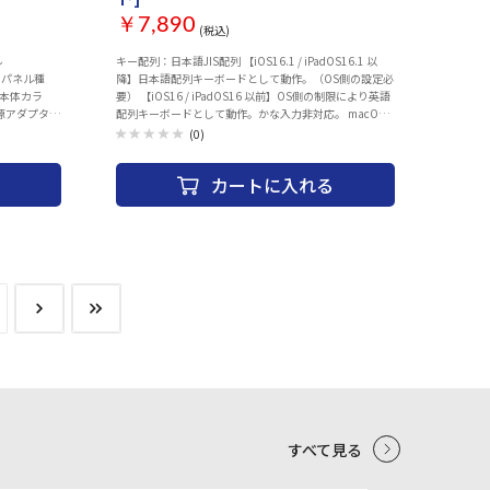
￥7,890
(税込)
ル
キー配列：日本語JIS配列 【iOS16.1 / iPadOS16.1 以
mmパネル種
降】日本語配列キーボードとして動作。（OS側の設定必
年本体カラ
要） 【iOS16 / iPadOS16 以前】OS側の制限により英語
源アダプター
配列キーボードとして動作。かな入力非対応。 macOS
の「F1、F2などのキーを標準のファンクションキーとし
(0)
て使用」など一部利用できない機能があります。Fキーは
Fnキーとの合わせ押し動作となります。 キー数：83キー
カートに入れる
キースイッチタイプ：パンタグラフ（アイソレーション
タイプ） キーピッチ：19mm（一部 16.6mm /
14.3mm） キーストローク：1.5mm キー耐久回数：約
300万回 Bluetooth®規格：Bluetooth 5.1 Class2 対応プ
ロファイル：HID 通信方式：GFSK 電波周波数：2.4GHz
動作可能距離：最大10m（Bluetooth®接続時・遮蔽物な
きこと） 有線接続：可能（USBインターフェース） USB
コネクタタイプ：USB-C 定格電圧：3.1V-4.2V 電源：
内蔵リチウムポリマー充電池（Bluetooth®接続時）
USBバスパワー（USB接続時） バッテリー容量：
210mAh 充電時間：最大約4時間 連続使用時間：最大約
84時間 動作環境：温度5～40°C、湿度30～80%（結露な
きこと） 対応OS：Windows11 / Windows10 / macOS /
iOS / iPadOS ＜材質＞ キーボード本体：アルミニウム
/ ABS / TPE スタンドカバー：PUレザー / PC / マイクロ
ファイバー / シリコン キーキャップ印字：シルク印刷
すべて見る
（UVコーティング） ＜本体サイズ＞ 使用時 : W291 ×
D13 × H120 mm 折りたたみ時 : W166 × D15 ×