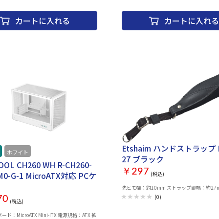
カートに入れる
カートに入れる
Etshaim ハンドストラップ B
ホワイト
27 ブラック
OOL CH260 WH R-CH260-
￥297
0-G-1 MicroATX対応 PCケ
(税込)
先ヒモ幅：約10mm ストラップ部幅：約27
(0)
70
(税込)
：MicroATX Mini-ITX 電源規格：ATX 拡