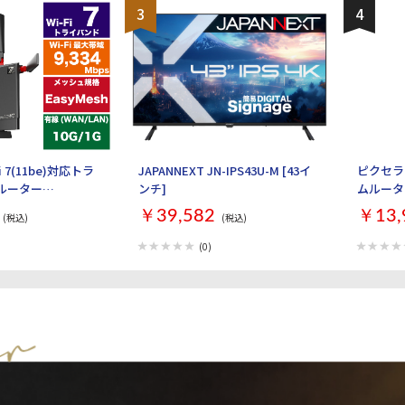
3
4
Fi 7(11be)対応トラ
JAPANNEXT JN-IPS43U-M [43イ
ピクセラ 
iルーター
ンチ]
ムルーター 
XR9300BE6P [ブラ
￥39,582
￥13,
(税込)
(税込)
(0)