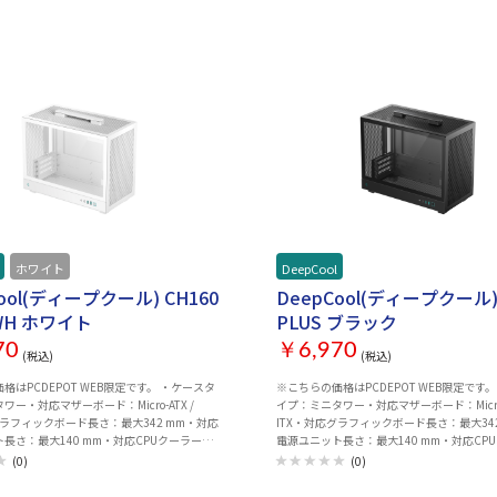
ホワイト
DeepCool
ool(ディープクール) CH160
DeepCool(ディープクール) 
 WH ホワイト
PLUS ブラック
70
￥6,970
(税込)
(税込)
PCDEPOT WEB限定です。 ・ケースタ
※こちらの価格はPCDEPOT WEB限定です。 ・ケース
ー・対応マザーボード：Micro-ATX /
イプ：ミニタワー・対応マザーボード：Micro-
グラフィックボード長さ：最大342 mm・対応
ITX・対応グラフィックボード長さ：最大34
長さ：最大140 mm・対応CPUクーラー高
電源ユニット長さ：最大140 mm・対応CP
4 mm・本体サイズ（奥行×幅x高さ）：約
さ：最大164 mm・本体サイズ（奥行×幅x
(0)
(0)
 × 323.5 mm・重量：約 4.2Kg
375 × 195 × 323.5 mm・重量：約 4.2Kg