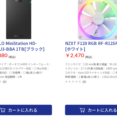
ライトパネル 保証期間：ご購入日より1年間
O MiniStation HD-
NZXT F120 RGB RF-R12S
0U3-BBA 1TB[ブラック]
[ホワイト]
880
￥2,470
(税込)
(税込)
 タイプ：ポータブルHDD インターフェース：
ファンサイズ：120 mm角 最大風量：50.18 
en1(USB3.0) バスパワー対応：○ Mac対応：
イズレベル：27.5 dB 最大回転数：1800 rp
画対応：○ 耐衝撃：○ 幅x高さx奥行：
コネクタ：4pin LEDライティング対応：○
7 mm 保証期間：1年
時間 個数：1 個 幅x高さx厚さ：120x120x2
間：ご購入日より2年間（日本国内での使用
(0)
(0)
カートに入れる
カートに入れる