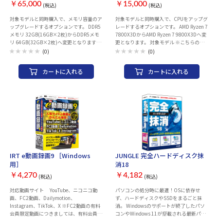
承ください。
￥65,000
￥15,000
(税込)
(税込)
対象モデルと同時購入で、メモリ容量のア
対象モデルと同時購入で、CPUをアップグ
ップグレードするオプションです。 DDR5
レードするオプションです。 AMD Ryzen 7
メモリ 32GB(16GB×2枚)からDDR5メモ
7800X3DからAMD Ryzen 7 9800X3Dへ変
リ 64GB(32GB×2枚)へ変更となります。
更となります。 対象モデル ※こちらのオ
アップグレード後、搭載されるメモリの
プションが対象となるモデルは商品仕様や
(0)
(0)
色・型番などはご指定できません。 対象
関連おすすめにこちらのページへのリンク
モデル ※こちらのオプションが対象とな
がございます。 単品購入・対象モデル 以
カートに入れる
カートに入れる
るモデルは商品仕様や関連おすすめにこち
外とのセット購入は承れません。 対象商
らのページへのリンクがございます。 単品
品とのセット購入以外は注文をお取消しさ
購入・対象モデル 以外とのセット購入は
せていただきます。 ショップビルドPC一
承れません。 対象商品とのセット購入以
覧はこちら
外は注文をお取消しさせていただきます。
ショップビルドPC一覧はこちら
IRT e動画録画9 ［Windows
JUNGLE 完全ハードディスク抹
用］
消18
￥4,270
￥4,182
(税込)
(税込)
対応動画サイト YouTube、ニコニコ動
パソコンの処分時に最適！OSに依存せ
画、FC2動画、Dailymotion、
ず、ハードディスクやSSDをまるごと抹
Instagram、TikTok、X ※FC2動画の有料
消。 Windowsのサポートが終了したパソ
会員限定動画につきましては、有料会員ア
コンやWindows 11が搭載される最新パソ