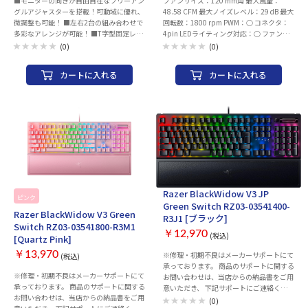
■モニターの向きが自由自在なフリーアン
ファンサイズ：120 mm角 最大風量：
グルアジャスターを搭載！可動域に優れ、
48.58 CFM 最大ノイズレベル：29 dB 最大
微調整も可能！ ■左右2台の組み合わせで
回転数：1800 rpm PWM：○ コネクタ：
多彩なアレンジが可能！ ■T字型固定レバ
4pin LEDライティング対応：○ ファンブ
ーを採用。工具不要で高さ調整が可能 ■
レード取り外し可： 耐久性：ファン寿
(0)
(0)
ダブルクランプでしっかり固定！耐荷重は
命：6万時間 個数：1 個 幅x高さx厚さ：
2台合計最大16kg
120x120x25 mm 保証期間：ご購入日より
カートに入れる
カートに入れる
2年間（日本国内での使用に限定）
Razer BlackWidow V3 JP
ピンク
Green Switch RZ03-03541400-
Razer BlackWidow V3 Green
R3J1 [ブラック]
Switch RZ03-03541800-R3M1
￥12,970
(税込)
[Quartz Pink]
￥13,970
※修理・初期不良はメーカーサポートにて
(税込)
承っております。 商品のサポートに関する
※修理・初期不良はメーカーサポートにて
お問い合わせは、当店からの納品書をご用
承っております。 商品のサポートに関する
意いただき、 下記サポートにご連絡くださ
お問い合わせは、当店からの納品書をご用
い。 ※当店での返品・交換は行っており
(0)