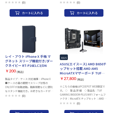
カウントが必要です。 ※ニコニコ動画のロ
コンまでどのようなパソコンにも対応。
(0)
(0)
グインが必要な動画、プレミアム限定動画
PC の処分時に必須のデータ消去ソフトで
は非対応です。 ※Instagramはリール動画
す。
カートに入れる
カートに入れる
または投稿動画のみのダウンロードです。
ストーリー(ストーリーズ)など他の動画は
非対応です。 ※TikTokのログインが必要
な動画は非対応です。 ※Xの公開範囲限定
動画は非対応です。 画質や音質の選択
YouTubeとFC2動画は高画質の動画、高音
質の音楽(音声)をダウンロードできます。
また、ファイルサイズを抑える為に標準画
質でのダウンロードも可能です。
※YouTubeの高画質ダウンロードは、
1920×1080pixelが最大値となります。
レイ・アウト iPhone X 手帳 マ
※ニコニコ動画は標準画質のみのダウンロ
ASUS
グネット スリープ機能付き/ダー
ードとなります。 ※Dailymotionは720dpi
ASUS(エイスース) AMD B650チ
クネイビー RT-P16ELC3/DN
が最大値となります。 「iTunes」へインポ
ップセット搭載 AMD AM5
ート ダウンロードした動画や動画の音楽
￥200
(税込)
MicroATXマザーボード TUF
(音声)を「iTunes」へ自動インポートしま
GAMING B650EM-PLUS WIFI
す。 「iTunes」へインポートされた動画は
￥27,800
製品タイプ：ケース 対応機種：iPhone X
(税込)
「iPhone」「iPad」で再生できます。 パ
■ケースの蓋の開閉でスリープ状態の
※こちらの価格はPCDEPOT WEB限定で
ソコンへ保存 動画や動画の音楽(音声)をパ
ON/OFFが自動連動。動画視聴などに便利
す。 ◇ 製 品 詳 細 ◇ 製品名：TUF
ソコンの好きな場所へ保存して観ることが
なスタンド機能付き。お好きなカードが入
GAMING B650EM-PLUS WIFI フォームフ
できます。 パソコンに「iTunes」がなくて
れられるICカードポケット付き。マグネッ
(0)
ァクタ：MicroATX チップセット：AMD
も動画を再生するプレーヤーがあれば、
ト式なのでケースの開閉が簡単に行える。
B650 CPUソケット：AMD AM5 メモリ ・
いつでもダウンロードした動画を観ること
(0)
規格：DDR5(最大 8000+(OC) 対応) ・ス
ができます。
ロット数：4 ・最大容量：256GB 拡張ス