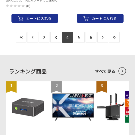
意いただき、 下記サポートにご連絡くださ
ません。 また、2022年11月現在はメール
い。※当店での返品・交換は行っておりま
でのサポートのみとなっております。
(0)
せん。 また、2022年11月現在はメールで
■MSY株式会社 カスタマサポート 【お問
のサポートのみとなっております。 ■MSY
い合わせ先メールアドレス】 game-
カートに入れる
カートに入れる
株式会社 カスタマサポート 【お問い合わ
support@msygroup.com ※メール「本
せ先メールアドレス】 game-
文」に下記内容をご記載頂き、お問い合わ
support@msygroup.com ※メール「本
せ先メールアドレスまで お送り下さいま
文」に下記内容をご記載頂き、お問い合わ
すようお願い申し上げます。 【記載内容】
2
3
4
5
6
せ先メールアドレスまで お送り下さいま
・製品名 ・症状・トラブル内容・ご質問
すようお願い申し上げます。 【記載内容】
等 ・製品のご購入店舗名・ご購入年月日
・製品名 ・症状・トラブル内容・ご質問
※メールのご返答にお時間を頂戴する場合
等 ・製品のご購入店舗名・ご購入年月日
がございます。 ※交換品等の発送は運送の
※メールのご返答にお時間を頂戴する場合
状況により通常より遅延する可能性もござ
がございます。 ※交換品等の発送は運送の
います。 ケーブル：有線 インターフェイ
状況により通常より遅延する可能性もござ
ス：USB 対応OS：Windows ゲーミングキ
ランキング商品
すべて見る
います。 ケーブル：有線 インターフェイ
ーボード：○ テンキー：あり キーレイア
ス：USB 対応OS：Windows ゲーミングキ
ウト：日本語 キースイッチ：メカニカル
ーボード：○ テンキー：あり キーレイア
ロールオーバー：Nキーロールオーバー ア
1
2
3
ウト：英語 キースイッチ：メカニカル 軸
ンチゴースト機能：○ 軸の種類：緑軸 キ
の種類：緑軸 キー刻印：アルファベット
ー刻印：アルファベットのみ刻印 角度調
のみ刻印 ロールオーバー：Nキーロールオ
整機能：○ ホットキー：○ バックライト
ーバー アンチゴースト機能：○ 角度調整
搭載：○ サイズ：450.7x42.1x154.8 mm
機能：○ ホットキー：○ バックライト搭
重量：1038.2 g
載：○ サイズ：450.7x42.1x154.8 mm 重
量：1038.2 g