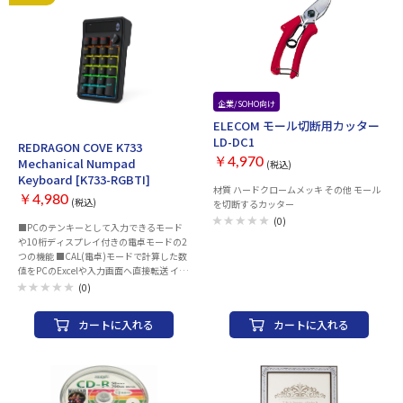
は対応しません。 機能：加速度センサー /
6軸ジャイロセンサー / 振動機能（トリガ
ー・グリップ） 対応プラットフォーム：
Nintendo Switch ™ / Android (10以上) /
iOS (13.4以上) / Windows PC (10以上)
※Swtich2の完全対応は未定です。 内容
物：本体 / USBドングル / USB TYPE-C ケー
企業/SOHO向け
ブル 保証期間：ご購入日より1年間 背面パ
ドル部品（M3・M4）は、ブリスター内に
ELECOM モール切断用カッター
はめ込んで同梱されております、ご注意く
LD-DC1
REDRAGON COVE K733
ださい。 メーカー商品情報ページ【お知
Mechanical Numpad
￥4,970
(税込)
らせ・ダウンロード】に トラブルシュー
Keyboard [K733-RGBTI]
ティングを記載しております。 株式会社サ
材質 ハードクロームメッキ その他 モール
イズ VADER5PRO 製品情報ページ
￥4,980
(税込)
を切断するカッター
(0)
■PCのテンキーとして入力できるモード
や10桁ディスプレイ付きの電卓モードの2
つの機能 ■CAL(電卓)モードで計算した数
値をPCのExcelや入力画面へ直接転送 イン
ターフェース：キーボードに対応したUSB
(0)
Aポート キーボードタイプ：テンキーボー
ド キー数：22キー キータイプ：Redragon
カートに入れる
カートに入れる
pre-lubed customized switch（カスタム
メカニカルキー） キーピッチ：19mm ス
イッチ特性：リニア キー荷重：約
40g±10gf 入力位置：2.0mm±0.5mm キ
ーストローク：約3.6mm スイッチ耐久
値：約5000万回（理論値） 複数キー同時