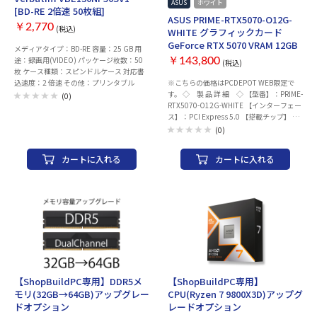
ASUS
ホワイト
[BD-RE 2倍速 50枚組]
ASUS PRIME-RTX5070-O12G-
￥2,770
(税込)
WHITE グラフィックカード
GeForce RTX 5070 VRAM 12GB
メディアタイプ：BD-RE 容量：25 GB 用
途：録画用(VIDEO) パッケージ枚数：50
￥143,800
(税込)
枚 ケース種類：スピンドルケース 対応書
込速度：2 倍速 その他：プリンタブル
※こちらの価格はPCDEPOT WEB限定で
す。 ◇ 製 品 詳 細 ◇ 【型番】：PRIME-
(0)
RTX5070-O12G-WHITE 【インターフェー
ス】：PCI Express 5.0 【搭載チップ】 ・
チップメーカー：NVIDIA ・グラフィック
(0)
チップ：GeForce RTX 5070 ・コアクロッ
ク：2557MHz (Boost Clock) 【VRAM】 ・
カートに入れる
カートに入れる
メモリ規格：GDDR7 ・メモリ容量：
12GB ・メモリ速度：28 Gbps ・メモリバ
ス幅：192bit 【電源】 ・推奨電源要件：
750W ・補助電源：16-pin 【インターフ
ェース】 ・HDMI：2.1b × 1 ・
DisplayPort：2.1b × 3 ・Type-C：- ・最
大解像度：7680 x 4320 ・画面出力数：4
【冷却】：空冷ファン 【本体サイズ】：
304 x 126 x 50 mm 【JAN】：
199291046122 【メーカー】：ASUS ※ご
購入商品に初期不良含め不具合が発生した
【ShopBuildPC専用】DDR5メ
【ShopBuildPC専用】
場合、メーカー修理対応となります。 又、
モリ(32GB→64GB)アップグレー
CPU(Ryzen 7 9800X3D)アップグ
開封・未開封にかかわらず、お客様のご都
ドオプション
レードオプション
合による返品・返金は致しかねます、ご了