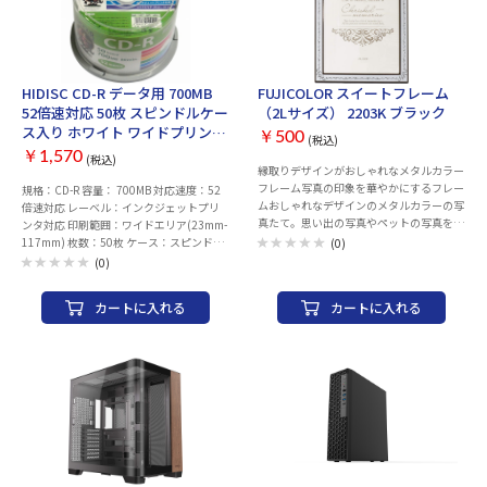
押し：Nキーロールオーバー アンチゴース
ト：対応 Windowsキーロック：対応 バッ
クライト：LEDバックライト LEDバックラ
イト色：RGB バックライト発光パター
ン：14パターン 液晶：10桁表示（電卓モ
HIDISC CD-R データ用 700MB
FUJICOLOR スイートフレーム
ード時のみ表示） USBポート：USB Type-
52倍速対応 50枚 スピンドルケー
（2Lサイズ） 2203K ブラック
Cポート×１ サイズ：約 幅100×奥165×
ス入り ホワイト ワイドプリンタ
高さ40mm ケーブル長：約150cm 本体重
￥500
(税込)
ブル[HDCR80GP50]
量：約205g（本体のみ、USBケーブル
￥1,570
(税込)
縁取りデザインがおしゃれなメタルカラー
別） 付属品：USBケーブル（USB Type-A -
フレーム写真の印象を華やかにするフレー
USB Type-C） 保証期間：ご購入後6ヵ月
規格：CD-R 容量： 700MB 対応速度：52
ムおしゃれなデザインのメタルカラーの写
間 ※液晶部に保護フィルムが貼られてお
倍速対応 レーベル：インクジェットプリ
真たて。思い出の写真やペットの写真を入
ります。 剥がしてご使用ください。
ンタ対応 印刷範囲：ワイドエリア(23mm-
れて飾るとGood写真を入れてプレゼント
117mm) 枚数：50枚 ケース：スピンドル
(0)
したら、喜ばれること間違いなし！3色の
ケース
(0)
カラーバリエーションで各色デザインが異
なる。ネクタイ型のスタンドが付いてお
カートに入れる
カートに入れる
り、飾る時の角度の調整が可能。収納プリ
ントサイズ:2Lサイズフレーム外
寸:W140×H190×D10mmフレーム窓
寸:W113×H163mm重量:230g