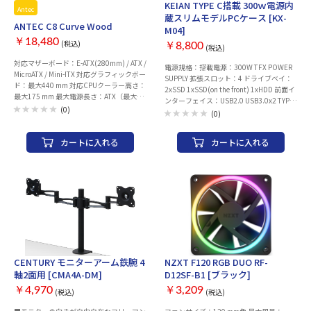
KEIAN TYPE C搭載 300ｗ電源内
Antec
蔵スリムモデルPCケース [KX-
ANTEC C8 Curve Wood
M04]
￥18,480
(税込)
￥8,800
(税込)
対応マザーボード：E-ATX(280mm) / ATX /
電源規格：搭載電源：300W TFX POWER
MicroATX / Mini-ITX 対応グラフィックボー
SUPPLY 拡張スロット：4 ドライブベイ：
ド：最大440 mm 対応CPUクーラー高さ：
2xSSD 1xSSD(on the front) 1xHDD 前面イ
最大175 mm 最大電源長さ：ATX（最大
ンターフェイス：USB2.0 USB3.0x2 TYPE
210 mm まで） (ケーブル除く) 標準搭載
(0)
C HD AUDIO ロープロファイル：○ ファン
(0)
ファン：なし 本体サイズ：303x476x464
コントローラー：なし 対応マザーボー
mm（幅x高さx奥行） 本体重量：約10.78
ド：MicroATX / ITX 対応グラフィックボー
kg
カートに入れる
カートに入れる
ド：Max VGA Length：260mm 対応CPU
クーラー：CPU最大高さ：70mm 幅x高さ
x奥行：98x330x290 mm 容積：9.3 L カラ
ー：ブラック系
CENTURY モニターアーム鉄腕 4
NZXT F120 RGB DUO RF-
軸2面用 [CMA4A-DM]
D12SF-B1 [ブラック]
￥4,970
￥3,209
(税込)
(税込)