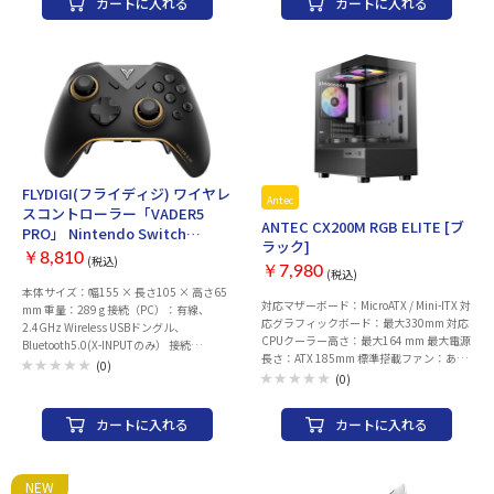
カートに入れる
カートに入れる
ロット ・PCI-Express 5.0 x 16 スロット×
1 (Ryzen 9000/7000シリーズ搭載時) ・
PCI-Express 4.0 x 16 スロット× なし ・
PCI-Express 4.0 x 4 スロット× なし ・
PCI-Express 4.0 x 1 スロット× 1 ストレー
ジ ・M.2× 3 ・SATA× 4 ネットワーク 有
線LAN：Realtek 2.5Gb Ethernet ワイヤレ
ス：2x2 Wi-Fi 6E (802.11ax) Bluetooth：
v5.3 USBインターフェース リア ・USB
Type-C ポート ×1 ・USB3.0 Aポート ×3
・USB2.0 Aポート ×4 フロント(内部コネ
FLYDIGI(フライディジ) ワイヤレ
クタ) ・USB Type-C コネクタ ×1 ・
Antec
スコントローラー「VADER5
USB3.0 ヘッダー ×1 ・USB2.0 ヘッダー
ANTEC CX200M RGB ELITE [ブ
PRO」 Nintendo Switch
×2 映像出力(CPUグラフィック内蔵の場
ラック]
Windows PC iPhone Android
合) ・DisplayPort ×1 ・HDMI ×1 オーデ
￥8,810
(税込)
対応 【日本正規代理店品】
￥7,980
ィオ：Realtek 7.1 サラウンドHDオーディ
(税込)
オコーデック LED：Aura Sync 付属品 ・ユ
本体サイズ：幅155 × 長さ105 × 高さ65
対応マザーボード：MicroATX / Mini-ITX 対
ーザーマニュアル/クイックスタートガイ
mm 重量：289 g 接続（PC）：有線、
応グラフィックボード：最大330mm 対応
ド ・SATAケーブル ×2 ・WIFIアンテナ
2.4GHz Wireless USBドングル、
CPUクーラー高さ：最大164 mm 最大電源
×1 メーカー名：ASUS(エイスース)
Bluetooth5.0(X-INPUTのみ） 接続
長さ：ATX 185mm 標準搭載ファン：あり
※CPUによって拡張スロット動作モード/
（Switch™）：Bluetooth5.0 接続（スマー
(0)
本体サイズ：210x392x350 mm（幅x高さ
メモリ仕様など異なる場合がございます。
(0)
トフォン）：Bluetooth5.0 ポーリングレー
x奥行） 本体重量：約4.43 kg
詳細につきましてはメーカーサポートペー
ト：1000Hz（無線・有線） ケーブル長：
ジをご確認ください。 ※CPUの世代な
2.0 m（USB TYPE-C 充電用ケーブル） 内
カートに入れる
カートに入れる
ど、組み合わせによってはBIOS/UEFIアッ
蔵バッテリー：持続時間：約 13 時間 リチ
プデートが必要になる場合がございます。
ウムイオンバッテリー / 電池容量：1000
mAh 充電時間：約3時間 対応モード：X-
INPUTモード ※本製品は、D-INPUTモード
NEW