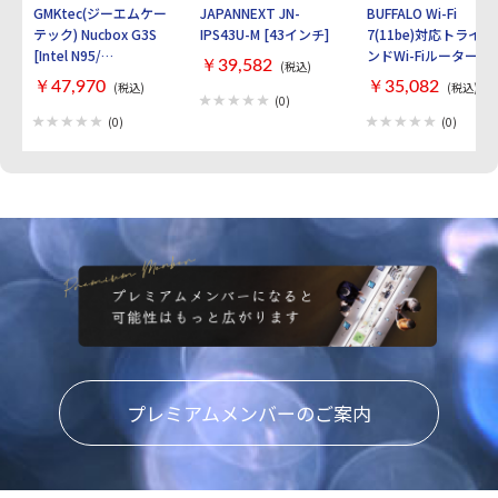
GMKtec(ジーエムケー
JAPANNEXT JN-
BUFFALO Wi-Fi
テック) Nucbox G3S
IPS43U-M [43インチ]
7(11be)対応トライバ
[Intel N95/
ンドWi-Fiルーター
￥39,582
(税込)
RAM:16GB/
AirStation
￥47,970
￥35,082
(税込)
(税込)
SSD:512GB/ Windows
WXR9300BE6P [ブラ
(0)
11 Pro]
ック]
(0)
(0)
プレミアムメンバーのご案内