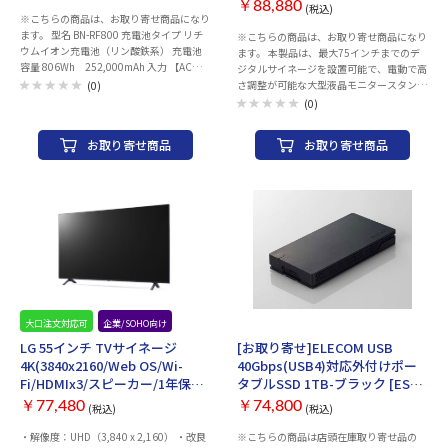
JN-3275-JRDSS(Sタイプ)
がし易いケーブルを採用しています。 ・脱
がし易いケーブルを採用しています。 ・脱
￥88,880
(税込)
※こちらの商品は、お取り寄せ商品になり
着可能なHDMIコネクタを採用しており、
着可能なHDMIコネクタを採用しており、
ます。 型名 BN-RF800 充電池タイプ リチ
※こちらの商品は、お取り寄せ商品になり
狭い配管等の配線も楽々おこなえ、施工性
狭い配管等の配線も楽々おこなえ、施工性
ウムイオン充電池（リン酸鉄系） 充電池
ます。 本製品は、最大75インチまでのデ
が向上します。 ・引き込み時のコネクタ保
が向上します。 ・引き込み時のコネクタ保
容量 806Wh 252,000mAh 入力 【AC】
ジタルサイネージを設置可能で、電動で高
護用に保護キャップが付属しています。 ・
護用に保護キャップが付属しています。 ・
100V AC 50/60Hz 1,225W 【DC】12V-
さ調整が可能な大型液晶モニタースタンド
もしもの電力不足の時に使える給電用USB
もしもの電力不足の時に使える給電用USB
(0)
28V DC 240W AC出力 【AC×3】100V AC
です。 200x200mmから最大600x400mm
ケーブルが付属しています。 ≪ご注意≫
ケーブルが付属しています。 ≪ご注意≫
(0)
7A 50/60Hz 合計700W（瞬間最大
の幅広いVESAマウント規格に対応し、対
※本製品には信号の方向性があります。
※本製品には信号の方向性があります。
1,400W） USB出力 【USB Type-A
応モニター（耐荷重68kg）を横でも縦で
（ディスプレイやテレビ側のコネクタには
（ディスプレイやテレビ側のコネクタには
お取り寄せ商品
お取り寄せ商品
Qualcomm® Quick Charge™ 3.0×2】 5V-
も設置が可能です。※天板を付けたままの
「Display」の文字が印刷されています。
「Display」の文字が印刷されています。
6V DC 3.0A/6V-9V DC 2.0A/9V-12V DC
縦での使用は最大55インチのモニターま
逆向きに接続すると使用できません。
逆向きに接続すると使用できません。
1.5A 【USB Type-C™①】 5V DC 3.0A/9V
での対応となります。 電動昇降式スタンド
DC 3.0A/ 12V DC 3.0A/ 15V DC 3.0A/20V
を搭載。スタンド本体のパネルで操作が可
DC 5.0A 【USB Type-C™②】5V DC 4.0A/
能となり、楽に高さを変えられます。ま
9V DC 3.0A/ 12V DC 2.5A DC出力 【シガ
た、ロック機能を搭載しているので、誤操
ーソケット】12V DC 120W 充電時間 AC
作を防ぐことが出来ます。さらに、お気に
入力使用時：約2.5時間* シガーアダプタ
入りの高さ設定を3つまで設定することが
ー使用時：約12時間* 充電温度 0℃～40℃
でき、最適なポジションにいつでもアクセ
動作温度 -10℃～40℃ 最大外形寸法 幅
スできます。 スタンド本体のパネルと同様
330mm×高さ 207mm×奥行き 246mm
に付属のリモコンでも操作が可能となりま
質量 約11kg 付属品 電源コード、車載用シ
す。ロック機能付きのキャスターを装備し
大口注文対応可
企業/SOHO向け
お取り寄せ
ガーアダプター、ポーチ 保証期間 お買い
設置場所を手軽に移動することが可能で
LG 55インチ TVサイネージ
[お取り寄せ]ELECOM USB
上げ日より24か月
す。※リモコン用の電池(電池型
4K(3840x2160/Web OS/Wi-
40Gbps(USB4)対応外付けポー
番:CR2016)は付属しておりません。
Fi/HDMIx3/スピーカー/1年保証)
タブルSSD 1TB-ブラック [ESD-
55UN640S0JD
EHA1000GBK]
￥77,480
￥74,800
(税込)
(税込)
・解像度：UHD（3,840 x 2,160） ・改良
※こちらの商品は店頭在庫取り寄せ品の