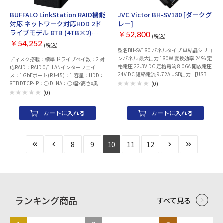
BUFFALO LinkStation RAID機能
JVC Victor BH-SV180 [ダークグ
対応 ネットワーク対応HDD 2ド
レー]
ライブモデル 8TB (4TB×2)
￥52,800
(税込)
[LS220D0802G]
￥54,252
(税込)
型名BH-SV180 パネルタイプ 単結晶シリコ
ンパネル 最大出力 180W 変換効率 24% 定
ディスク搭載：標準 ドライブベイ数：2 対
格電圧 22.3V DC 定格電流 8.06A 開放電圧
応RAID：RAID 0/1 LANインターフェイ
24V DC 短絡電流 9.72A USB出力 【USB
ス：1GbEポート(RJ-45)：1 容量：HDD：
Type-A×2】 5V DC10W※7 動作温度
8TB DTCP-IP：○ DLNA：○ 幅x高さx奥行
(0)
-10℃〜-65℃ 収納寸法（突起物除く） 幅
き：87x128x205 mm
(0)
550mm×高さ510mm×奥行き45mm 外
径寸法（突起物除く） 幅1,896mm×高さ
カートに入れる
カートに入れる
550mm×奥行き25mm 質量（重さ）
5.3kg 付属品 ポータブル電源接続ケーブル
（3.0m） 保証期間 お買い上げ日より12か
月
8
9
10
11
12
ランキング商品
すべて見る