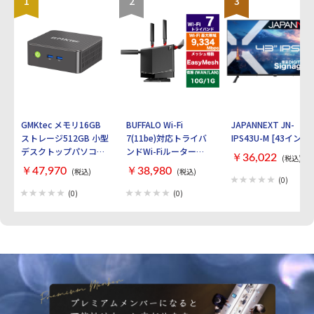
1
2
3
GMKtec メモリ16GB
BUFFALO Wi-Fi
JAPANNEXT JN-
ストレージ512GB 小型
7(11be)対応トライバ
IPS43U-M [43インチ]
デスクトップパソコン
ンドWi-Fiルーター
￥36,022
(税込)
GMKtec NucBox G3S
AirStation
￥47,970
￥38,980
(税込)
(税込)
GMK-G3S-16/512-
WXR9300BE6P [ブラ
(0)
W11PRO(N95)
ック]
(0)
(0)