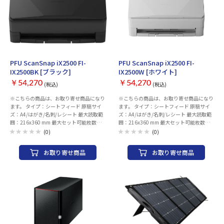
お取り寄せ
お取り寄せ
PFU ScanSnap iX2500 FI-
PFU ScanSnap iX2500 FI-
IX2500BK [ブラック]
IX2500W [ホワイト]
￥54,270
￥54,270
(税込)
(税込)
※こちらの商品は、お取り寄せ商品になり
※こちらの商品は、お取り寄せ商品になり
ます。 タイプ：シートフィード 原稿サイ
ます。 タイプ：シートフィード 原稿サイ
ズ：A4/はがき/名刺/レシート 最大読取範
ズ：A4/はがき/名刺/レシート 最大読取範
囲：216x360 mm 最大セット可能枚数：
囲：216x360 mm 最大セット可能枚数：
100 枚 光学解像度：600 dpi 両面読み取
100 枚 光学解像度：600 dpi 両面読み取
(0)
(0)
り：○ センサー：CIS×2(表面×1、裏面
り：○ センサー：CIS×2(表面×1、裏面
×1) 光源：RGB3色LED インターフェー
×1) 光源：RGB3色LED インターフェー
お取り寄せ商品
お取り寄せ商品
ス：USB3.2 Gen1 電源：AC 自動給紙方式
ス：USB3.2 Gen1 電源：AC 自動給紙方式
(ADF)：○ 重送検知機能：○ OCR(文字認
(ADF)：○ 重送検知機能：○ OCR(文字認
識)：○ スマホ連携：○ クラウド連携：○
識)：○ スマホ連携：○ クラウド連携：○
無線LAN：IEEE802.11a/b/g/n/ac/ax
無線LAN：IEEE802.11a/b/g/n/ac/ax
Bluetooth：○ 幅x高さx奥行き：
Bluetooth：○ 幅x高さx奥行き：
292x159x161 mm 重量：3.5 kg エコマー
292x159x161 mm 重量：3.5 kg エコマー
ク：○
ク：○