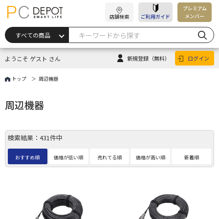
プレミアム
メンバー
店舗検索
ご利用ガイド
ようこそ ゲスト さん
新規登録
（無料）
ログイン
トップ
周辺機器
周辺機器
検索結果：431件中
おすすめ順
価格が低い順
売れてる順
価格が高い順
新着順