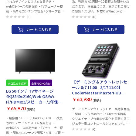
されたデザインとスリムな奥行き ・
為、発送まで1週間～10日程お時間をいた
webOSベースの高性能 ・TVチューナー搭
だきます。 併売品につき、売り切れの際は
載 ・簡単なコンテンツ管理 / グループ管理
ご容赦ください。 対応OS(Windows)
・SuperSign Control+（無料版）/ CMS対
Windows 11/10 対応OS(macOS) macOS
(0)
(0)
応
Sonoma 14/macOS Ventura 13/macOS
Monterey 12 対応ゲーム機 PlayStation(R)
カートに入れる
カートに入れる
5 ※PlayStation(R) 5のソフトデータは
拡張ストレージから起動できません。 イ
ンターフェース USB
40Gbps(USB4(Version 1)) コネクター形
状 USB Type-C(TM) 容量 1TB データ転送
速度 読み込み：最大3650MB/s、書き込
み：最大3800MB/s ※当社環境での測定
値 ※USB 40Gbps(USB4(Version1))でご
使用になるには、機器側がUSB
40Gbps(USB4(Version1))に対応している
必要があります。 出荷時フォーマット
【ゲーミング＆アウトレットセ
exFAT 冷却ファン ○(温度検知) セキュリテ
大口注文対応可
企業/SOHO向け
ール 8/7 11:00 - 8/17 11:00】
ィソフトウェア対応機種 Windows 11/10
LG 50インチ TVサイネージ
CoolerMaster MasterHUB
が動作するWindowsパソコン、および
4K(3840x2160/Web OS/Wi-
Creator Kit モジュラーコントロ
macOS Ventura 13/macOS Monterey
￥63,980
(税込)
Fi/HDMIx3/スピーカー/1年保証)
ールシステム [MHSK13AA00]
12/macOS Big Sur 11が動作するMac 外形
50UN640S0JD
寸法 幅約120mm×奥行約60mm×高さ約
￥65,970
ゲーミング＆アウトレットセール対象商品
(税込)
16mm 重量 約220g(本体) 付属品 USB
一覧はこちら MasterHub Creator Kitは、
・解像度：UHD（3,840 x 2,160） ・改良
40Gbps(USB4 Version1)USB Type-C -
クリエイティブ作業の効率化を実現するモ
されたデザインとスリムな奥行き ・
USB Type-Cケーブル(約0.2mコネクター
ジュラー型コントロールシステムです。さ
webOSベースの高性能 ・TVチューナー搭
含まず) 電源 USBバスパワー カラー ブラッ
まざまなレイアウトに対応するベース上
(0)
載 ・簡単なコンテンツ管理 / グループ管理
ク 保証期間 1年間
で、各モジュールをシームレスに一体化す