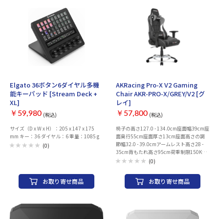
3A/ 15V DC 3A/ 20V DC 5A DC出力 【シガ
Fader ・2xRoller Module：Roller ＜LED＞
ーソケット】12V DC 120W 充電時間 AC入
・ベースモジュール：aRGB ・5xFader
力使用時:約1.5時間* シガーアダプター使
Module：aRGB ＜解像度＞ ・15xKey IPS
用時 :約7時間* 充電温度 0℃～40℃ 動作温
Displayモジュール：480 x 272 ＜重量＞
度 -10℃～ 40℃ 最大外形寸法 幅260mm×
・ベースモジュール：316.6g ・15xKey
高さ190mm× 奥行210mm 質量 約6.7kg
IPS Displayモジュール：185g ・5xFader
付属品 電源コード、車載用シガーアダプ
Module：98g ・2xRoller Module：60g ＜
ター、ポーチ 保証期間 お買い上げ日より
保証期間＞ ・２年
24か月
お取り寄せ
お取り寄せ
Elgato 36ボタン6ダイヤル多機
AKRacing Pro-X V2 Gaming
能キーパッド [Stream Deck +
Chair AKR-PRO-X/GREY/V2 [グ
XL]
レイ]
￥59,980
￥57,800
(税込)
(税込)
サイズ（D x W x H）：205 x 147 x 175
椅子の高さ127.0 - 134.0cm座面幅39cm座
mm キー：36 ダイヤル：6 重量：1085 g
面奥行55cm座面厚さ13cm座面高さの調
節幅32.0 - 39.0cmアームレスト高さ28 -
(0)
35cm背もたれ高さ95cm荷重制限150Kg正
味重量25Kg総重量28Kg箱の寸法
(0)
88×70×41cm
お取り寄せ商品
お取り寄せ商品