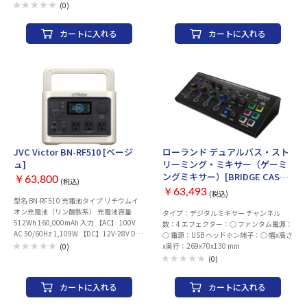
・SuperSign Control+（無料版）/ CMS対
ることができます。ストリーム配信、編集
(0)
応
作業、ゲームなど、ユーザーの使い方に合
わせたセットアップを組むことで、より簡
カートに入れる
カートに入れる
単で正確な操作を可能にし、これまでにな
いレベルの作業効率と創造性を実現しま
す。 ＜寸法＞ ・ベースモジュール：190 x
126.5 x 16.2 mm ・15xKey IPS Displayモ
ジュール：126.4 x 94.4 x 20.5 mm ・
5xFader Module：126.5 x 63 x 26.3 mm
・2xRoller Module：126.5 x 31.5 x 21.9
mm ＜コネクター＞ ・ベースモジュー
ル：Type C*4 & Pogo Pins *30 ・15xKey
IPS Displayモジュール：Pogo Pin ・
5xFader Module：Pogo Pin ・2xRoller
JVC Victor BN-RF510 [ベージ
ローランド デュアルバス・スト
Module：Pogo Pin ＜定格電圧＞ ・ベース
ュ]
リーミング・ミキサー（ゲーミ
モジュール：5V ・15xKey IPS Displayモ
ングミキサー）[BRIDGE CAST
￥63,800
ジュール：5V ・5xFader Module：5V ・
(税込)
X]
2xRoller Module：5V ＜安全電流＞ ・ベー
￥63,493
(税込)
型名 BN-RF510 充電池タイプ リチウムイ
スモジュール：400mA ・15xKey IPS
オン充電池（リン酸鉄系） 充電池容量
タイプ：デジタルミキサー チャンネル
Displayモジュール：300mA ・5xFader
512Wh 160,000mAh 入力 【AC】 100V
数：4 エフェクター：○ ファンタム電源：
Module：300mA ・2xRoller Module：
AC 50/60Hz 1,109W 【DC】12V-28V DC
○ 電源：USB ヘッドホン端子：○ 幅x高さ
150mA ＜USB＞ ・ベースモジュール：
240W AC出力 【AC×3】 100V AC 6 A
x奥行：269x70x130 mm
USB 2.0 ・15xKey IPS Displayモジュー
(0)
50/60Hz 合計600W（瞬間最大1,200W）
ル：USB 2.0 ・5xFader Module：USB 2.0
(0)
USB出力 【USB Type-A Qualcomm®
・2xRoller Module：USB 2.0 ＜I/O＞ ・ベ
Quick Charge™ 3.0×3】 5V-6V DC 3A/
ースモジュール：Type C & Display Port ・
カートに入れる
カートに入れる
6V-9V DC 2A/ 9V-12V DC 1.5A 【USB
15xKey IPS Displayモジュール：Keys &
Type-C™ 】 5V DC 3A/ 9V DC 3A/ 12V DC
IPS Display Panel ・5xFader Module：