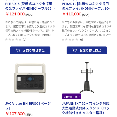
・光ファイバの採用により長距離でも安定
PFBAD15 [脱着式コネクタ採用
PFBAD10 [脱着式コネクタ採用
した映像・音声の伝送が可能です。 ・ケー
の光ファイバHDMIケーブル15
の光ファイバHDMIケーブル10
ブルは外径4.5mmと細くて軽く取り回し
ｍ]
ｍ]
がし易いケーブルを採用しています。 ・脱
￥121,000
￥110,000
(税込)
(税込)
着可能なHDMIコネクタを採用しており、
※こちらの商品は、お取り寄せ商品になり
※こちらの商品は、お取り寄せ商品になり
狭い配管等の配線も楽々おこなえ、施工性
ます。 配管工事にも便利な脱着式コネクタ
ます。 配管工事にも便利な脱着式コネクタ
が向上します。 ・引き込み時のコネクタ保
採用の光ファイバHDMIケーブル。15m ケ
採用の光ファイバHDMIケーブル。10m ケ
護用に保護キャップが付属しています。 ・
ーブル長：15m コネクタ形状：HDMIプラ
ーブル長：10m コネクタ形状：HDMIプラ
もしもの電力不足の時に使える給電用USB
グ－HDMIプラグ（HDMIタイプD＋タイプ
グ－HDMIプラグ（HDMIタイプD＋タイプ
ケーブルが付属しています。 ≪ご注意≫
(0)
(0)
Aコネクタ－タイプD＋タイプAコネクタ）
Aコネクタ－タイプD＋タイプAコネクタ）
※本製品には信号の方向性があります。
線材規格（UL）：non UL 対応解像度：
線材規格（UL）：non UL 対応解像度：
（ディスプレイやテレビ側のコネクタには
お取り寄せ商品
お取り寄せ商品
4K/60Hz・30Hz、FullHD 帯域：18Gbps
4K/60Hz・30Hz、FullHD 帯域：18Gbps
「Display」の文字が印刷されています。
ケーブル外径：4.5mm 種類：HDMI 規格
ケーブル外径：4.5mm 種類：HDMI 規格
逆向きに接続すると使用できません。
（HDMI）：PremiumHDMI ※認証品では
（HDMI）：PremiumHDMI ※認証品では
ありません。準拠製品です。 方向性
ありません。準拠製品です。 方向性
（HDMI）：あり コネクタ（HDMI）：
（HDMI）：あり コネクタ（HDMI）：
マイクロHDMI（タイプD） 変換アダプ
マイクロHDMI（タイプD） 変換アダプ
タ/マイクロHDMI（タイプD）→タイプA
タ/マイクロHDMI（タイプD）→タイプA
重量：約480g HDR：対応 ARC：対応
重量：約270g HDR：対応 ARC：対応
HEC：対応 HDCP2.2：対応 3Dvideo：対
HEC：対応 HDCP2.2：対応 3Dvideo：対
応 付属品：給電用USBケーブル×1、コネ
応 付属品：給電用USBケーブル×1、コネ
クタ保護キャップ×1、、変換コネクタ
クタ保護キャップ×1、、変換コネクタ
×2、ドライバー×1、ケーブルタイ×3、
×2、ドライバー×1、ケーブルタイ×3、
お取り寄せ
企業/SOHO向け
お取り寄せ
・4K60Hzに対応したHDMIケーブルです。
・4K60Hzに対応したHDMIケーブルです。
JVC Victor BN-RF800 [ベージ
JAPANNEXT 32 ~ 75インチ対応
・光ファイバの採用により長距離でも安定
・光ファイバの採用により長距離でも安定
ュ]
大型電動式昇降スタンド（ロッ
した映像・音声の伝送が可能です。 ・ケー
した映像・音声の伝送が可能です。 ・ケー
ク機能付きキャスター搭載）
￥107,800
ブルは外径4.5mmと細くて軽く取り回し
ブルは外径4.5mmと細くて軽く取り回し
(税込)