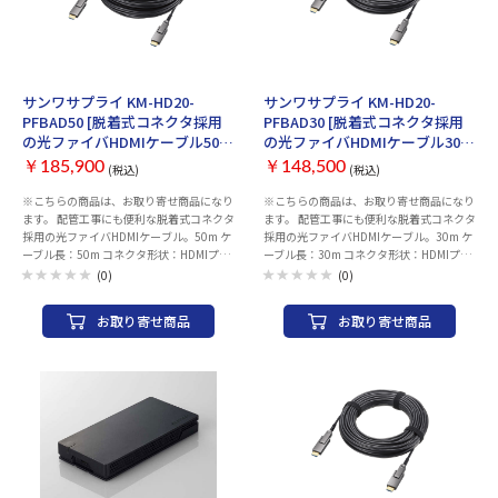
お取り寄せ
お取り寄せ
サンワサプライ KM-HD20-
サンワサプライ KM-HD20-
PFBAD50 [脱着式コネクタ採用
PFBAD30 [脱着式コネクタ採用
の光ファイバHDMIケーブル50
の光ファイバHDMIケーブル30
ｍ]
ｍ]
￥185,900
￥148,500
(税込)
(税込)
※こちらの商品は、お取り寄せ商品になり
※こちらの商品は、お取り寄せ商品になり
ます。 配管工事にも便利な脱着式コネクタ
ます。 配管工事にも便利な脱着式コネクタ
採用の光ファイバHDMIケーブル。50m ケ
採用の光ファイバHDMIケーブル。30m ケ
ーブル長：50m コネクタ形状：HDMIプラ
ーブル長：30m コネクタ形状：HDMIプラ
グ－HDMIプラグ（HDMIタイプD＋タイプ
グ－HDMIプラグ（HDMIタイプD＋タイプ
(0)
(0)
Aコネクタ－タイプD＋タイプAコネクタ）
Aコネクタ－タイプD＋タイプAコネクタ）
線材規格（UL）：non UL 対応解像度：
線材規格（UL）：non UL 対応解像度：
お取り寄せ商品
お取り寄せ商品
4K/60Hz・30Hz、FullHD 帯域：18Gbps
4K/60Hz・30Hz、FullHD 帯域：18Gbps
ケーブル外径：4.5mm 種類：HDMI 規格
ケーブル外径：4.5mm 種類：HDMI 規格
（HDMI）：PremiumHDMI ※認証品では
（HDMI）：PremiumHDMI ※認証品では
ありません。準拠製品です。 方向性
ありません。準拠製品です。 方向性
（HDMI）：あり コネクタ（HDMI）：
（HDMI）：あり コネクタ（HDMI）：
マイクロHDMI（タイプD） 変換アダプ
マイクロHDMI（タイプD） 変換アダプ
タ/マイクロHDMI（タイプD）→タイプA
タ/マイクロHDMI（タイプD）→タイプA
重量：約1.41kg HDR：対応 ARC：非対応
重量：約880g HDR：対応 ARC：非対応
HEC：対応 HDCP2.2：対応 3Dvideo：対
HEC：対応 HDCP2.2：対応 3Dvideo：対
応 付属品：給電用USBケーブル×1、コネ
応 付属品：給電用USBケーブル×1、コネ