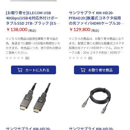
クタ保護キャップ×1、、変換コネクタ
クタ保護キャップ×1、、変換コネクタ
×2、ドライバー×1、ケーブルタイ×3、
×2、ドライバー×1、ケーブルタイ×3、
お取り寄せ
お取り寄せ
・4K60Hzに対応したHDMIケーブルです。
・4K60Hzに対応したHDMIケーブルです。
[お取り寄せ]ELECOM USB
サンワサプライ KM-HD20-
・光ファイバの採用により長距離でも安定
・光ファイバの採用により長距離でも安定
40Gbps(USB4)対応外付けポー
PFBAD20 [脱着式コネクタ採用
した映像・音声の伝送が可能です。 ・ケー
した映像・音声の伝送が可能です。 ・ケー
タブルSSD 2TB-ブラック [ESD-
の光ファイバHDMIケーブル20
ブルは外径4.5mmと細くて軽く取り回し
ブルは外径4.5mmと細くて軽く取り回し
EHA2000GBK]
ｍ]
がし易いケーブルを採用しています。 ・脱
がし易いケーブルを採用しています。 ・脱
￥138,000
￥129,800
(税込)
(税込)
着可能なHDMIコネクタを採用しており、
着可能なHDMIコネクタを採用しており、
※こちらの商品は店頭在庫取り寄せ品の
※こちらの商品は、お取り寄せ商品になり
狭い配管等の配線も楽々おこなえ、施工性
狭い配管等の配線も楽々おこなえ、施工性
為、発送まで1週間～10日程お時間をいた
ます。 配管工事にも便利な脱着式コネクタ
が向上します。 ・引き込み時のコネクタ保
が向上します。 ・引き込み時のコネクタ保
だきます。 併売品につき、売り切れの際は
採用の光ファイバHDMIケーブル。20m ケ
護用に保護キャップが付属しています。 ・
護用に保護キャップが付属しています。 ・
ご容赦ください。
ーブル長：20m コネクタ形状：HDMIプラ
もしもの電力不足の時に使える給電用USB
もしもの電力不足の時に使える給電用USB
グ－HDMIプラグ（HDMIタイプD＋タイプ
ケーブルが付属しています。 ≪ご注意≫
ケーブルが付属しています。 ≪ご注意≫
(0)
(0)
Aコネクタ－タイプD＋タイプAコネクタ）
※本製品には信号の方向性があります。
※本製品には信号の方向性があります。
線材規格（UL）：non UL 対応解像度：
（ディスプレイやテレビ側のコネクタには
（ディスプレイやテレビ側のコネクタには
カートに入れる
お取り寄せ商品
4K/60Hz・30Hz、FullHD 帯域：18Gbps
「Display」の文字が印刷されています。
「Display」の文字が印刷されています。
ケーブル外径：4.5mm 種類：HDMI 規格
逆向きに接続すると使用できません。
逆向きに接続すると使用できません。
（HDMI）：PremiumHDMI ※認証品では
ありません。準拠製品です。 方向性
（HDMI）：あり コネクタ（HDMI）：
マイクロHDMI（タイプD） 変換アダプ
タ/マイクロHDMI（タイプD）→タイプA
重量：約610g HDR：対応 ARC：対応
HEC：対応 HDCP2.2：対応 3Dvideo：対
応 付属品：給電用USBケーブル×1、コネ
クタ保護キャップ×1、、変換コネクタ
×2、ドライバー×1、ケーブルタイ×3、
お取り寄せ
お取り寄せ
・4K60Hzに対応したHDMIケーブルです。
サンワサプライ KM-HD20-
サンワサプライ KM-HD20-