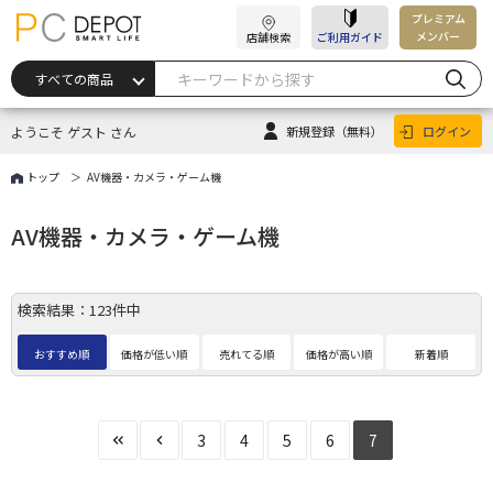
プレミアム
メンバー
店舗検索
ご利用ガイド
ようこそ ゲスト さん
新規登録
（無料）
ログイン
トップ
AV機器・カメラ・ゲーム機
AV機器・カメラ・ゲーム機
検索結果：123件中
おすすめ順
価格が低い順
売れてる順
価格が高い順
新着順
3
4
5
6
7