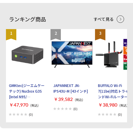
ランキング商品
すべて見る
1
2
3
GMKtec(ジーエムケー
JAPANNEXT JN-
BUFFALO Wi-Fi
テック) Nucbox G3S
IPS43U-M [43インチ]
7(11be)対応トライバ
[Intel N95/
ンドWi-Fiルーター
￥39,582
(税込)
RAM:16GB/
AirStation
￥47,970
￥38,980
(税込)
(税込)
SSD:512GB/ Windows
WXR9300BE6P [ブラ
(0)
11 Pro]
ック]
(0)
(0)